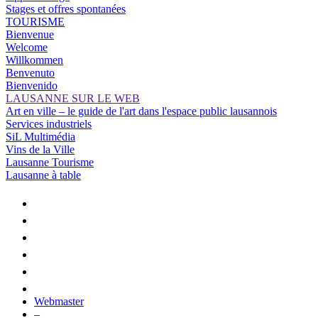
Stages et offres spontanées
TOURISME
Bienvenue
Welcome
Willkommen
Benvenuto
Bienvenido
LAUSANNE SUR LE WEB
Art en ville – le guide de l'art dans l'espace public lausannois
Services industriels
SiL Multimédia
Vins de la Ville
Lausanne Tourisme
Lausanne à table
Webmaster
–