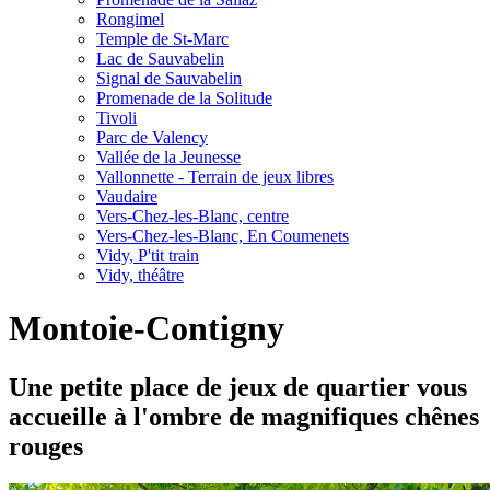
Rongimel
Temple de St-Marc
Lac de Sauvabelin
Signal de Sauvabelin
Promenade de la Solitude
Tivoli
Parc de Valency
Vallée de la Jeunesse
Vallonnette - Terrain de jeux libres
Vaudaire
Vers-Chez-les-Blanc, centre
Vers-Chez-les-Blanc, En Coumenets
Vidy, P'tit train
Vidy, théâtre
Montoie-Contigny
Une petite place de jeux de quartier vous
accueille à l'ombre de magnifiques chênes
rouges