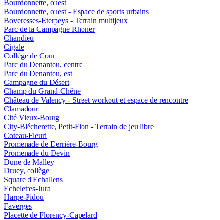
Bourdonnette, ouest
Bourdonnette, ouest - Espace de sports urbains
Boveresses-Eterpeys - Terrain multijeux
Parc de la Campagne Rhoner
Chandieu
Cigale
Collège de Cour
Parc du Denantou, centre
Parc du Denantou, est
Campagne du Désert
Champ du Grand-Chêne
Château de Valency - Street workout et espace de rencontre
Clamadour
Cité Vieux-Bourg
City-Blécherette, Petit-Flon - Terrain de jeu libre
Coteau-Fleuri
Promenade de Derrière-Bourg
Promenade du Devin
Dune de Malley
Druey, collège
Square d'Echallens
Echelettes-Jura
Harpe-Pidou
Faverges
Placette de Florency-Capelard