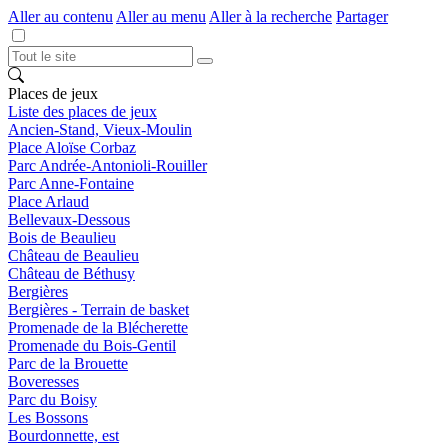
Aller au contenu
Aller au menu
Aller à la recherche
Partager
Places de jeux
Liste des places de jeux
Ancien-Stand, Vieux-Moulin
Place Aloïse Corbaz
Parc Andrée-Antonioli-Rouiller
Parc Anne-Fontaine
Place Arlaud
Bellevaux-Dessous
Bois de Beaulieu
Château de Beaulieu
Château de Béthusy
Bergières
Bergières - Terrain de basket
Promenade de la Blécherette
Promenade du Bois-Gentil
Parc de la Brouette
Boveresses
Parc du Boisy
Les Bossons
Bourdonnette, est