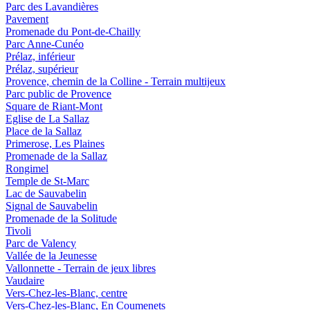
Parc des Lavandières
Pavement
Promenade du Pont-de-Chailly
Parc Anne-Cunéo
Prélaz, inférieur
Prélaz, supérieur
Provence, chemin de la Colline - Terrain multijeux
Parc public de Provence
Square de Riant-Mont
Eglise de La Sallaz
Place de la Sallaz
Primerose, Les Plaines
Promenade de la Sallaz
Rongimel
Temple de St-Marc
Lac de Sauvabelin
Signal de Sauvabelin
Promenade de la Solitude
Tivoli
Parc de Valency
Vallée de la Jeunesse
Vallonnette - Terrain de jeux libres
Vaudaire
Vers-Chez-les-Blanc, centre
Vers-Chez-les-Blanc, En Coumenets