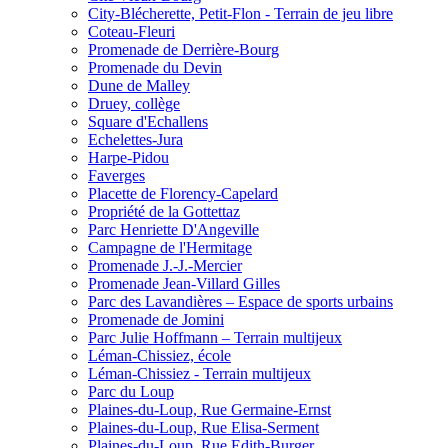
City-Blécherette, Petit-Flon - Terrain de jeu libre
Coteau-Fleuri
Promenade de Derrière-Bourg
Promenade du Devin
Dune de Malley
Druey, collège
Square d'Echallens
Echelettes-Jura
Harpe-Pidou
Faverges
Placette de Florency-Capelard
Propriété de la Gottettaz
Parc Henriette D'Angeville
Campagne de l'Hermitage
Promenade J.-J.-Mercier
Promenade Jean-Villard Gilles
Parc des Lavandières – Espace de sports urbains
Promenade de Jomini
Parc Julie Hoffmann – Terrain multijeux
Léman-Chissiez, école
Léman-Chissiez - Terrain multijeux
Parc du Loup
Plaines-du-Loup, Rue Germaine-Ernst
Plaines-du-Loup, Rue Elisa-Serment
Plaines-du-Loup, Rue Edith-Burger