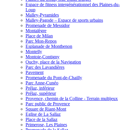
Espace de fitness intergénérationnel des Plaines-du-
Loup
Malley-Pyramides
Malley-Pagode – Espace de sports urbains
Promenade de Messidor
Montalègre
Place de Milan
Parc Mon-Repos
Esplanade de Montbenon
Montelly
Montoie-Contigny
Ouchy, place de la Navigation
Parc des Lavandières
Pavement
Promenade du Pont-de-Chailly
Parc Anne-Cunéo
Prélaz, inférieur
Prélaz, supérieur
Provence, chemin de la Colline - Terrain multijeux
Parc public de Provence
Square de Riant-Mont
Eglise de La Sallaz
Place de la Sallaz
Primerose, Les Plaines
Promenade de la Sallaz