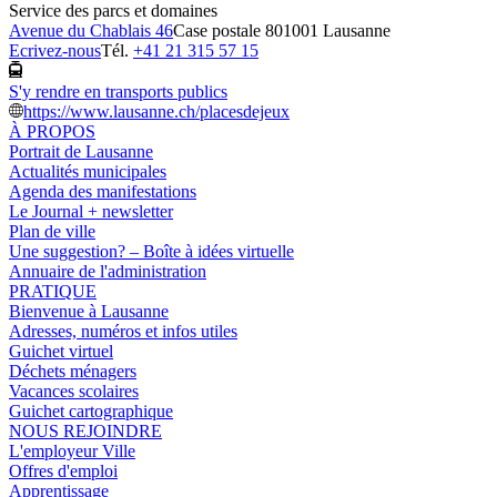
Service des parcs et domaines
Avenue du Chablais 46
Case postale 80
1001 Lausanne
Ecrivez-nous
Tél.
+41 21 315 57 15
S'y rendre en transports publics
https://www.lausanne.ch/placesdejeux
À PROPOS
Portrait de Lausanne
Actualités municipales
Agenda des manifestations
Le Journal + newsletter
Plan de ville
Une suggestion? – Boîte à idées virtuelle
Annuaire de l'administration
PRATIQUE
Bienvenue à Lausanne
Adresses, numéros et infos utiles
Guichet virtuel
Déchets ménagers
Vacances scolaires
Guichet cartographique
NOUS REJOINDRE
L'employeur Ville
Offres d'emploi
Apprentissage