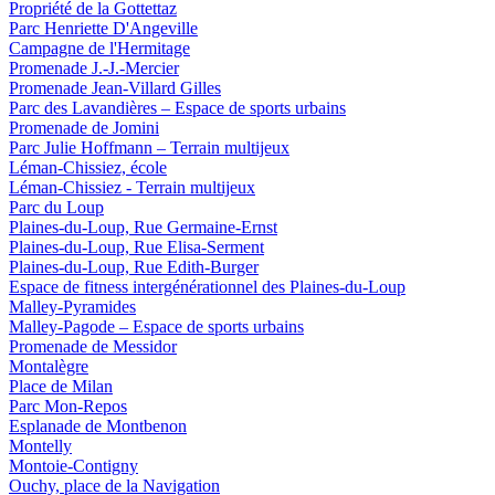
Propriété de la Gottettaz
Parc Henriette D'Angeville
Campagne de l'Hermitage
Promenade J.-J.-Mercier
Promenade Jean-Villard Gilles
Parc des Lavandières – Espace de sports urbains
Promenade de Jomini
Parc Julie Hoffmann – Terrain multijeux
Léman-Chissiez, école
Léman-Chissiez - Terrain multijeux
Parc du Loup
Plaines-du-Loup, Rue Germaine-Ernst
Plaines-du-Loup, Rue Elisa-Serment
Plaines-du-Loup, Rue Edith-Burger
Espace de fitness intergénérationnel des Plaines-du-Loup
Malley-Pyramides
Malley-Pagode – Espace de sports urbains
Promenade de Messidor
Montalègre
Place de Milan
Parc Mon-Repos
Esplanade de Montbenon
Montelly
Montoie-Contigny
Ouchy, place de la Navigation