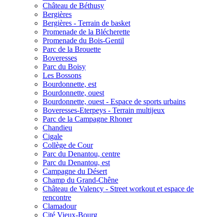
Château de Béthusy
Bergières
Bergières - Terrain de basket
Promenade de la Blécherette
Promenade du Bois-Gentil
Parc de la Brouette
Boveresses
Parc du Boisy
Les Bossons
Bourdonnette, est
Bourdonnette, ouest
Bourdonnette, ouest - Espace de sports urbains
Boveresses-Eterpeys - Terrain multijeux
Parc de la Campagne Rhoner
Chandieu
Cigale
Collège de Cour
Parc du Denantou, centre
Parc du Denantou, est
Campagne du Désert
Champ du Grand-Chêne
Château de Valency - Street workout et espace de
rencontre
Clamadour
Cité Vieux-Bourg