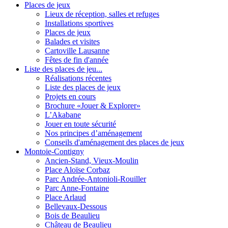
Places de jeux
Lieux de réception, salles et refuges
Installations sportives
Places de jeux
Balades et visites
Cartoville Lausanne
Fêtes de fin d'année
Liste des places de jeu...
Réalisations récentes
Liste des places de jeux
Projets en cours
Brochure «Jouer & Explorer»
L’Akabane
Jouer en toute sécurité
Nos principes d’aménagement
Conseils d'aménagement des places de jeux
Montoie-Contigny
Ancien-Stand, Vieux-Moulin
Place Aloïse Corbaz
Parc Andrée-Antonioli-Rouiller
Parc Anne-Fontaine
Place Arlaud
Bellevaux-Dessous
Bois de Beaulieu
Château de Beaulieu