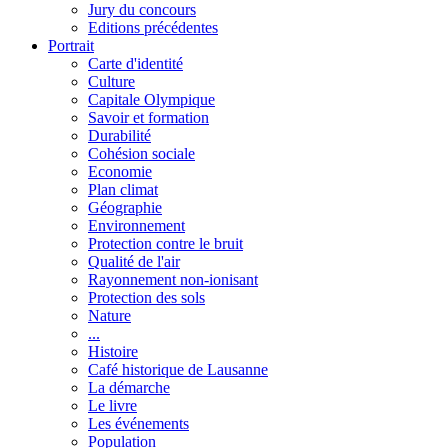
Jury du concours
Editions précédentes
Portrait
Carte d'identité
Culture
Capitale Olympique
Savoir et formation
Durabilité
Cohésion sociale
Economie
Plan climat
Géographie
Environnement
Protection contre le bruit
Qualité de l'air
Rayonnement non-ionisant
Protection des sols
Nature
...
Histoire
Café historique de Lausanne
La démarche
Le livre
Les événements
Population