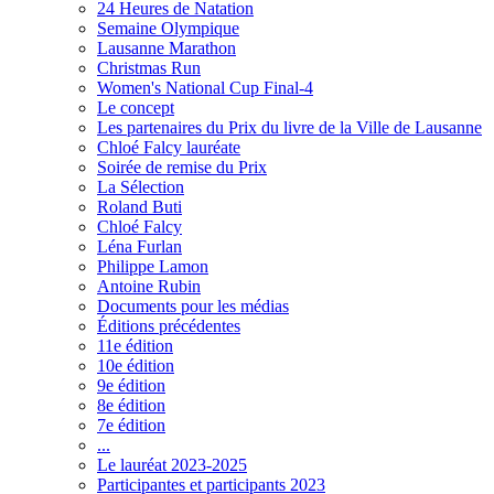
24 Heures de Natation
Semaine Olympique
Lausanne Marathon
Christmas Run
Women's National Cup Final-4
Le concept
Les partenaires du Prix du livre de la Ville de Lausanne
Chloé Falcy lauréate
Soirée de remise du Prix
La Sélection
Roland Buti
Chloé Falcy
Léna Furlan
Philippe Lamon
Antoine Rubin
Documents pour les médias
Éditions précédentes
11e édition
10e édition
9e édition
8e édition
7e édition
...
Le lauréat 2023-2025
Participantes et participants 2023