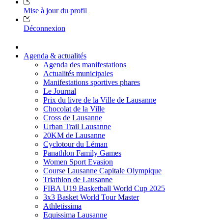
Mise à jour du profil
Déconnexion
Agenda & actualités
Agenda des manifestations
Actualités municipales
Manifestations sportives phares
Le Journal
Prix du livre de la Ville de Lausanne
Chocolat de la Ville
Cross de Lausanne
Urban Trail Lausanne
20KM de Lausanne
Cyclotour du Léman
Panathlon Family Games
Women Sport Evasion
Course Lausanne Capitale Olympique
Triathlon de Lausanne
FIBA U19 Basketball World Cup 2025
3x3 Basket World Tour Master
Athletissima
Equissima Lausanne