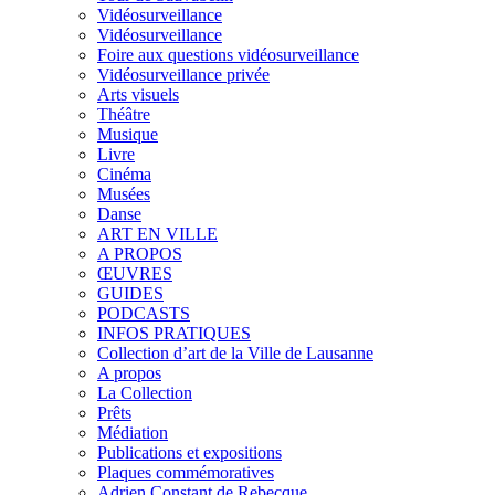
Vidéosurveillance
Vidéosurveillance
Foire aux questions vidéosurveillance
Vidéosurveillance privée
Arts visuels
Théâtre
Musique
Livre
Cinéma
Musées
Danse
ART EN VILLE
A PROPOS
ŒUVRES
GUIDES
PODCASTS
INFOS PRATIQUES
Collection d’art de la Ville de Lausanne
A propos
La Collection
Prêts
Médiation
Publications et expositions
Plaques commémoratives
Adrien Constant de Rebecque