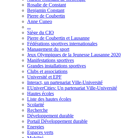
Rosalie de Constant
Benjamin Constant
Pierre de Coubertin
Anne Cuneo
...
Siège du CIO
Pierre de Coubertin et Lausanne
Fédérations sportives internationales
Management du sport
Jeux Olympiques de la Jeunesse Lausanne 2020
Manifestations sportives
Grandes installations sportives
Clubs et associations
Université et EPF
Interact, un partenariat Ville-Université
EUniverCities: Un partenariat Ville-Université
Hautes écoles
Liste des hautes écoles
Scolarité
Recherche
Développement durable
Portail Développement durable
Energies
Espaces verts
Mobilité