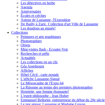
Les détectives en herbe
Agenda
Anniversaires
Écoles et crèches
Autour de Lausanne, l'Exposition
De Bailly à Zaric. Collection d'art Ville de Lausanne
Les doudous au musée!
Collections
Peintures et arts graphiques
Photographies
Objets
Mini-visites flash - Ecouter-Voir
Recherches et prêts
Actualités
Les collections en un clic
Géa Augsbourg
Affiches
Hôtel Cécil - carte postale
L'affiche Lausanne-Signal
Le Mésoscaphe de l'Expo 64
La Riponne au temps des premiers photographes
Henriette, une femme étonnante!
L'esprit philosophe - Jean Huber
Emmanuel Bellorini, entrepreneur du début du 20e siècle
Le pur amour, Lausanne et Madame Guyon