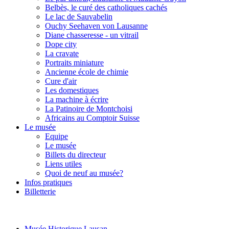
Belbès, le curé des catholiques cachés
Le lac de Sauvabelin
Ouchy Seehaven von Lausanne
Diane chasseresse - un vitrail
Dope city
La cravate
Portraits miniature
Ancienne école de chimie
Cure d'air
Les domestiques
La machine à écrire
La Patinoire de Montchoisi
Africains au Comptoir Suisse
Le musée
Equipe
Le musée
Billets du directeur
Liens utiles
Quoi de neuf au musée?
Infos pratiques
Billetterie
Musée Historique Lausan...