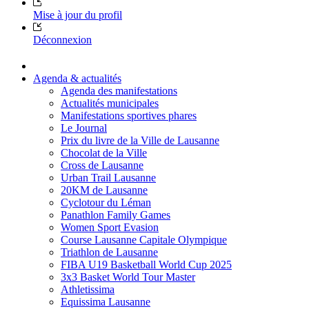
Mise à jour du profil
Déconnexion
Agenda & actualités
Agenda des manifestations
Actualités municipales
Manifestations sportives phares
Le Journal
Prix du livre de la Ville de Lausanne
Chocolat de la Ville
Cross de Lausanne
Urban Trail Lausanne
20KM de Lausanne
Cyclotour du Léman
Panathlon Family Games
Women Sport Evasion
Course Lausanne Capitale Olympique
Triathlon de Lausanne
FIBA U19 Basketball World Cup 2025
3x3 Basket World Tour Master
Athletissima
Equissima Lausanne