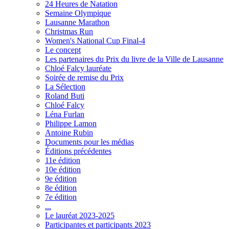
24 Heures de Natation
Semaine Olympique
Lausanne Marathon
Christmas Run
Women's National Cup Final-4
Le concept
Les partenaires du Prix du livre de la Ville de Lausanne
Chloé Falcy lauréate
Soirée de remise du Prix
La Sélection
Roland Buti
Chloé Falcy
Léna Furlan
Philippe Lamon
Antoine Rubin
Documents pour les médias
Éditions précédentes
11e édition
10e édition
9e édition
8e édition
7e édition
...
Le lauréat 2023-2025
Participantes et participants 2023