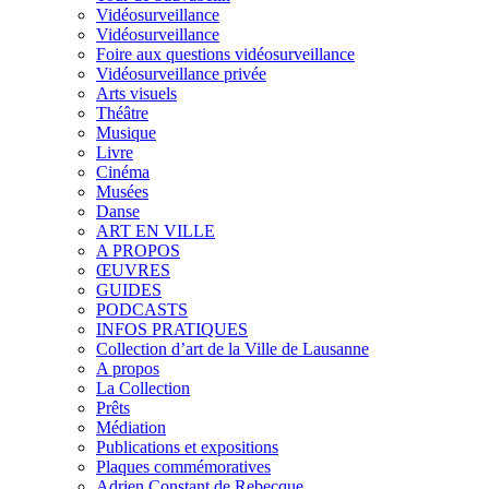
Vidéosurveillance
Vidéosurveillance
Foire aux questions vidéosurveillance
Vidéosurveillance privée
Arts visuels
Théâtre
Musique
Livre
Cinéma
Musées
Danse
ART EN VILLE
A PROPOS
ŒUVRES
GUIDES
PODCASTS
INFOS PRATIQUES
Collection d’art de la Ville de Lausanne
A propos
La Collection
Prêts
Médiation
Publications et expositions
Plaques commémoratives
Adrien Constant de Rebecque