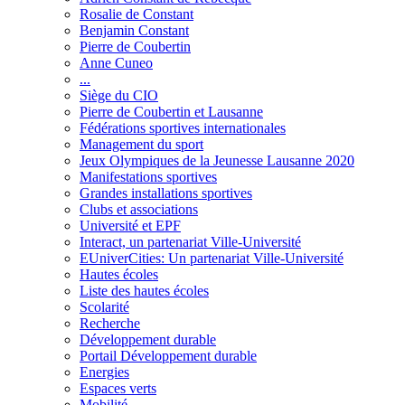
Rosalie de Constant
Benjamin Constant
Pierre de Coubertin
Anne Cuneo
...
Siège du CIO
Pierre de Coubertin et Lausanne
Fédérations sportives internationales
Management du sport
Jeux Olympiques de la Jeunesse Lausanne 2020
Manifestations sportives
Grandes installations sportives
Clubs et associations
Université et EPF
Interact, un partenariat Ville-Université
EUniverCities: Un partenariat Ville-Université
Hautes écoles
Liste des hautes écoles
Scolarité
Recherche
Développement durable
Portail Développement durable
Energies
Espaces verts
Mobilité