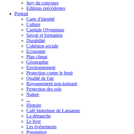
Jury du concours
Editions précédentes
Portrait
Carte d'identité
Culture
Capitale Olympique
Savoir et formation
Durabilité
Cohésion sociale
Economie
Plan climat
Géographie
Environnement
Protection contre le bruit
Qualité de l'air
Rayonnement non-ionisant
Protection des sols
Nature
...
Histoire
Café historique de Lausanne
La démarche
Le livre
Les événements
Population