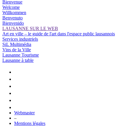
Bienvenue
Welcome
Willkommen
Benvenuto
Bienvenido
LAUSANNE SUR LE WEB
Art en ville – le guide de l'art dans l'espace public lausannois
Services industriels
SiL Multimédia
Vins de la Ville
Lausanne Tourisme
Lausanne à table
Webmaster
–
Mentions légales