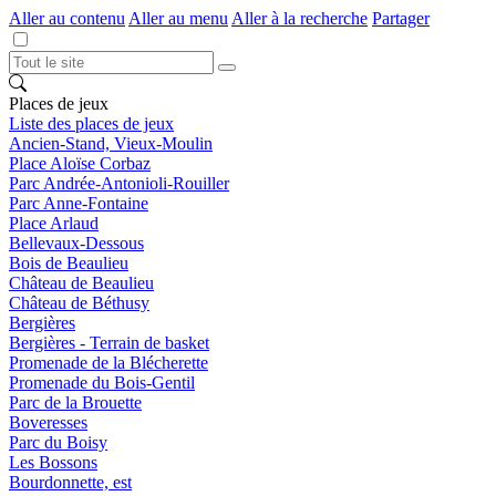
Aller au contenu
Aller au menu
Aller à la recherche
Partager
Places de jeux
Liste des places de jeux
Ancien-Stand, Vieux-Moulin
Place Aloïse Corbaz
Parc Andrée-Antonioli-Rouiller
Parc Anne-Fontaine
Place Arlaud
Bellevaux-Dessous
Bois de Beaulieu
Château de Beaulieu
Château de Béthusy
Bergières
Bergières - Terrain de basket
Promenade de la Blécherette
Promenade du Bois-Gentil
Parc de la Brouette
Boveresses
Parc du Boisy
Les Bossons
Bourdonnette, est