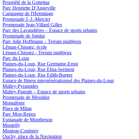
Propriété de la Gottettaz
Parc Henriette D'Angeville
Campagne de l'Hermitage
Promenade J.-J.-Mercier
Promenade Jean-Villard Gilles
Parc des Lavandières – Espace de sports urbains
Promenade de Jomini
Parc Julie Hoffmann – Terrain multijeux
Léman-Chissiez, école
Léman-Chissiez - Terrain multijeux
Parc du Loup
Plaines-du-Loup, Rue Germaine-Ernst
Plaines-du-Loup, Rue Elisa-Serment
Plaines-du-Loup, Rue Edith-Burger
Espace de fitness intergénérationnel des Plaines-du-Loup
Malley-Pyramides
Malley-Pagode – Espace de sports urbains
Promenade de Messidor
Montalègre
Place de Milan
Parc Mon-Repos
Esplanade de Montbenon
Montelly
Montoie-Contigny
Ouchy, place de la Navigation