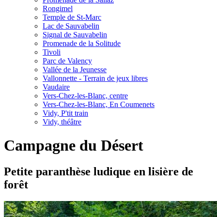
Rongimel
Temple de St-Marc
Lac de Sauvabelin
Signal de Sauvabelin
Promenade de la Solitude
Tivoli
Parc de Valency
Vallée de la Jeunesse
Vallonnette - Terrain de jeux libres
Vaudaire
Vers-Chez-les-Blanc, centre
Vers-Chez-les-Blanc, En Coumenets
Vidy, P'tit train
Vidy, théâtre
Campagne du Désert
Petite paranthèse ludique en lisière de
forêt