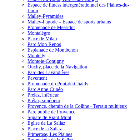
Espace de fitness intergénérationnel des Plaines-du-
Loup
Malley-Pyramides
Malley-Pagode – Espace de sports urbains
Promenade de Messidor
Montalègre
Place de Milan
Parc Mon-Repos
Esplanade de Montbenon
Montelly
Montoie-Contigny
Ouchy, place de la Navigation
Parc des Lavandières
Pavement
Promenade du Pont-de-Chailly
Parc Anne-Cunéo
Prélaz, inférieur
Prélaz, supérieur
Provence, chemin de la Colline - Terrain multijeux
Parc public de Provence
Square de Riant-Mont
Eglise de La Sallaz
Place de la Sallaz
Primerose, Les Plaines
Promenade de la Sallaz