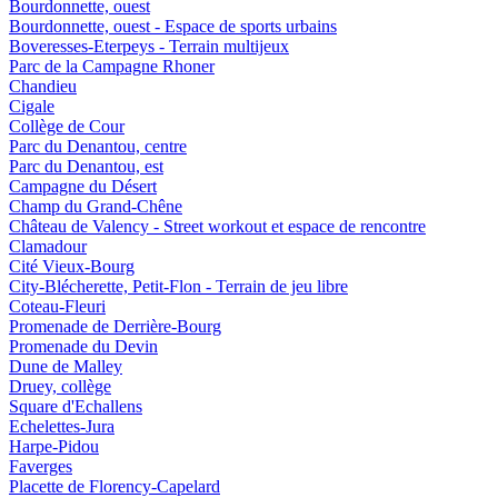
Bourdonnette, ouest
Bourdonnette, ouest - Espace de sports urbains
Boveresses-Eterpeys - Terrain multijeux
Parc de la Campagne Rhoner
Chandieu
Cigale
Collège de Cour
Parc du Denantou, centre
Parc du Denantou, est
Campagne du Désert
Champ du Grand-Chêne
Château de Valency - Street workout et espace de rencontre
Clamadour
Cité Vieux-Bourg
City-Blécherette, Petit-Flon - Terrain de jeu libre
Coteau-Fleuri
Promenade de Derrière-Bourg
Promenade du Devin
Dune de Malley
Druey, collège
Square d'Echallens
Echelettes-Jura
Harpe-Pidou
Faverges
Placette de Florency-Capelard