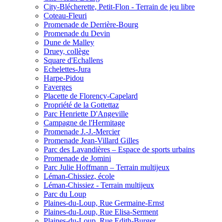
City-Blécherette, Petit-Flon - Terrain de jeu libre
Coteau-Fleuri
Promenade de Derrière-Bourg
Promenade du Devin
Dune de Malley
Druey, collège
Square d'Echallens
Echelettes-Jura
Harpe-Pidou
Faverges
Placette de Florency-Capelard
Propriété de la Gottettaz
Parc Henriette D'Angeville
Campagne de l'Hermitage
Promenade J.-J.-Mercier
Promenade Jean-Villard Gilles
Parc des Lavandières – Espace de sports urbains
Promenade de Jomini
Parc Julie Hoffmann – Terrain multijeux
Léman-Chissiez, école
Léman-Chissiez - Terrain multijeux
Parc du Loup
Plaines-du-Loup, Rue Germaine-Ernst
Plaines-du-Loup, Rue Elisa-Serment
Plaines-du-Loup, Rue Edith-Burger