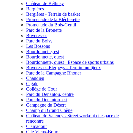
Château de Béthusy
Bergières
Bergières - Terrain de basket
Promenade de la Blécherette
Promenade du Bois-Gentil
Parc de la Brouette
Boveresses
Parc du Boisy
Les Bossons
Bourdonnette, est
Bourdonnette, ouest
Bourdonnette, ouest - Espace de sports urbains
Boveresses-Eterpeys - Terrain multijeux
Parc de la Campagne Rhoner
Chandieu
Cigale
Collège de Cour
Parc du Denantou, centre
Parc du Denantou, est
Campagne du Désert
Champ du Grand-Chêne
Château de Valency - Street workout et espace de
rencontre
Clamadour
Cité Vieux-Bourg