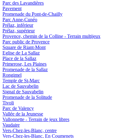
Parc des Lavandières
Pavement
Promenade du Pont-de-Chailly
Parc Anne-Cunéo
Prélaz, inférieur
Prélaz, supérieur
Provence, chemin de la Colline - Terrain multijeux
Parc public de Provence
Square de Riant-Mont
Eglise de La Sallaz
Place de la Sallaz
Primerose, Les Plaines
Promenade de la Sallaz
Rongimel
Temple de St-Marc
Lac de Sauvabelin
Signal de Sauvabelin
Promenade de la Solitude
Tivoli
Parc de Valency
Vallée de la Jeunesse
Vallonnette - Terrain de jeux libres
Vaudaire
Vers-Chez-les-Blanc, centre
Vers-Chez-les-Blanc, En Coumenets