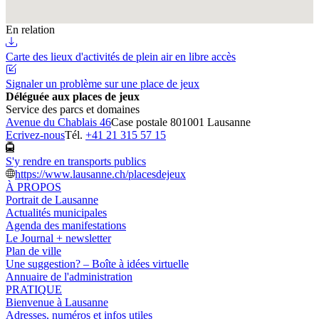
En relation
Carte des lieux d'activités de plein air en libre accès
Signaler un problème sur une place de jeux
Déléguée aux places de jeux
Service des parcs et domaines
Avenue du Chablais 46
Case postale 80
1001 Lausanne
Ecrivez-nous
Tél.
+41 21 315 57 15
S'y rendre en transports publics
https://www.lausanne.ch/placesdejeux
À PROPOS
Portrait de Lausanne
Actualités municipales
Agenda des manifestations
Le Journal + newsletter
Plan de ville
Une suggestion? – Boîte à idées virtuelle
Annuaire de l'administration
PRATIQUE
Bienvenue à Lausanne
Adresses, numéros et infos utiles