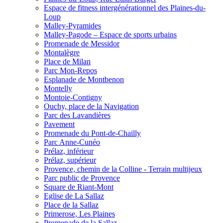
Espace de fitness intergénérationnel des Plaines-du-
Loup
Malley-Pyramides
Malley-Pagode – Espace de sports urbains
Promenade de Messidor
Montalègre
Place de Milan
Parc Mon-Repos
Esplanade de Montbenon
Montelly
Montoie-Contigny
Ouchy, place de la Navigation
Parc des Lavandières
Pavement
Promenade du Pont-de-Chailly
Parc Anne-Cunéo
Prélaz, inférieur
Prélaz, supérieur
Provence, chemin de la Colline - Terrain multijeux
Parc public de Provence
Square de Riant-Mont
Eglise de La Sallaz
Place de la Sallaz
Primerose, Les Plaines
Promenade de la Sallaz