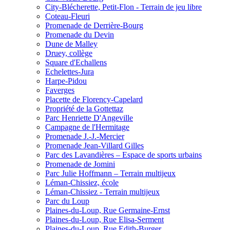
City-Blécherette, Petit-Flon - Terrain de jeu libre
Coteau-Fleuri
Promenade de Derrière-Bourg
Promenade du Devin
Dune de Malley
Druey, collège
Square d'Echallens
Echelettes-Jura
Harpe-Pidou
Faverges
Placette de Florency-Capelard
Propriété de la Gottettaz
Parc Henriette D'Angeville
Campagne de l'Hermitage
Promenade J.-J.-Mercier
Promenade Jean-Villard Gilles
Parc des Lavandières – Espace de sports urbains
Promenade de Jomini
Parc Julie Hoffmann – Terrain multijeux
Léman-Chissiez, école
Léman-Chissiez - Terrain multijeux
Parc du Loup
Plaines-du-Loup, Rue Germaine-Ernst
Plaines-du-Loup, Rue Elisa-Serment
Plaines-du-Loup, Rue Edith-Burger