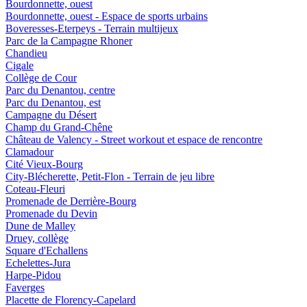
Bourdonnette, ouest
Bourdonnette, ouest - Espace de sports urbains
Boveresses-Eterpeys - Terrain multijeux
Parc de la Campagne Rhoner
Chandieu
Cigale
Collège de Cour
Parc du Denantou, centre
Parc du Denantou, est
Campagne du Désert
Champ du Grand-Chêne
Château de Valency - Street workout et espace de rencontre
Clamadour
Cité Vieux-Bourg
City-Blécherette, Petit-Flon - Terrain de jeu libre
Coteau-Fleuri
Promenade de Derrière-Bourg
Promenade du Devin
Dune de Malley
Druey, collège
Square d'Echallens
Echelettes-Jura
Harpe-Pidou
Faverges
Placette de Florency-Capelard