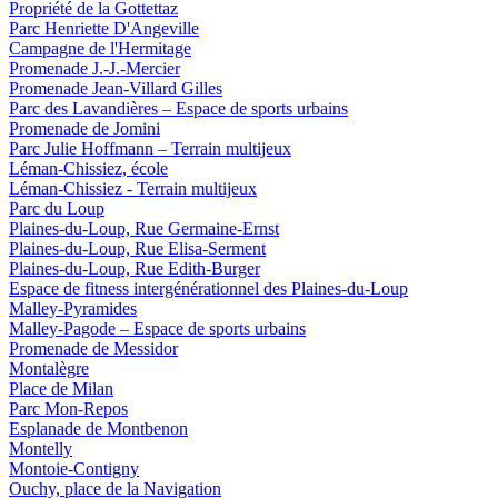
Propriété de la Gottettaz
Parc Henriette D'Angeville
Campagne de l'Hermitage
Promenade J.-J.-Mercier
Promenade Jean-Villard Gilles
Parc des Lavandières – Espace de sports urbains
Promenade de Jomini
Parc Julie Hoffmann – Terrain multijeux
Léman-Chissiez, école
Léman-Chissiez - Terrain multijeux
Parc du Loup
Plaines-du-Loup, Rue Germaine-Ernst
Plaines-du-Loup, Rue Elisa-Serment
Plaines-du-Loup, Rue Edith-Burger
Espace de fitness intergénérationnel des Plaines-du-Loup
Malley-Pyramides
Malley-Pagode – Espace de sports urbains
Promenade de Messidor
Montalègre
Place de Milan
Parc Mon-Repos
Esplanade de Montbenon
Montelly
Montoie-Contigny
Ouchy, place de la Navigation