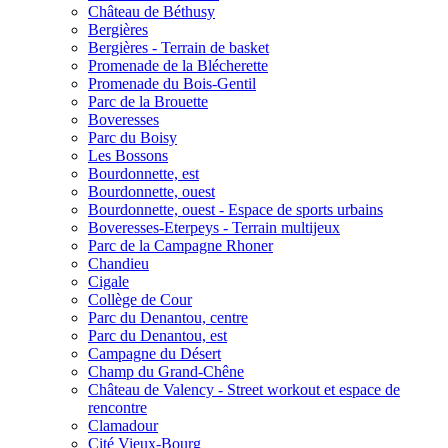
Château de Béthusy
Bergières
Bergières - Terrain de basket
Promenade de la Blécherette
Promenade du Bois-Gentil
Parc de la Brouette
Boveresses
Parc du Boisy
Les Bossons
Bourdonnette, est
Bourdonnette, ouest
Bourdonnette, ouest - Espace de sports urbains
Boveresses-Eterpeys - Terrain multijeux
Parc de la Campagne Rhoner
Chandieu
Cigale
Collège de Cour
Parc du Denantou, centre
Parc du Denantou, est
Campagne du Désert
Champ du Grand-Chêne
Château de Valency - Street workout et espace de
rencontre
Clamadour
Cité Vieux-Bourg