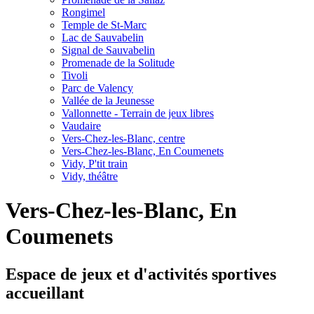
Rongimel
Temple de St-Marc
Lac de Sauvabelin
Signal de Sauvabelin
Promenade de la Solitude
Tivoli
Parc de Valency
Vallée de la Jeunesse
Vallonnette - Terrain de jeux libres
Vaudaire
Vers-Chez-les-Blanc, centre
Vers-Chez-les-Blanc, En Coumenets
Vidy, P'tit train
Vidy, théâtre
Vers-Chez-les-Blanc, En
Coumenets
Espace de jeux et d'activités sportives
accueillant