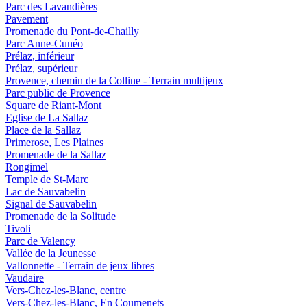
Parc des Lavandières
Pavement
Promenade du Pont-de-Chailly
Parc Anne-Cunéo
Prélaz, inférieur
Prélaz, supérieur
Provence, chemin de la Colline - Terrain multijeux
Parc public de Provence
Square de Riant-Mont
Eglise de La Sallaz
Place de la Sallaz
Primerose, Les Plaines
Promenade de la Sallaz
Rongimel
Temple de St-Marc
Lac de Sauvabelin
Signal de Sauvabelin
Promenade de la Solitude
Tivoli
Parc de Valency
Vallée de la Jeunesse
Vallonnette - Terrain de jeux libres
Vaudaire
Vers-Chez-les-Blanc, centre
Vers-Chez-les-Blanc, En Coumenets