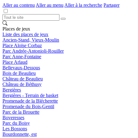
Aller au contenu
Aller au menu
Aller à la recherche
Partager
Places de jeux
Liste des places de jeux
Ancien-Stand, Vieux-Moulin
Place Aloïse Corbaz
Parc Andrée-Antonioli-Rouiller
Parc Anne-Fontaine
Place Arlaud
Bellevaux-Dessous
Bois de Beaulieu
Château de Beaulieu
Château de Béthusy
Bergières
Bergières - Terrain de basket
Promenade de la Blécherette
Promenade du Bois-Gentil
Parc de la Brouette
Boveresses
Parc du Boisy
Les Bossons
Bourdonnette, est