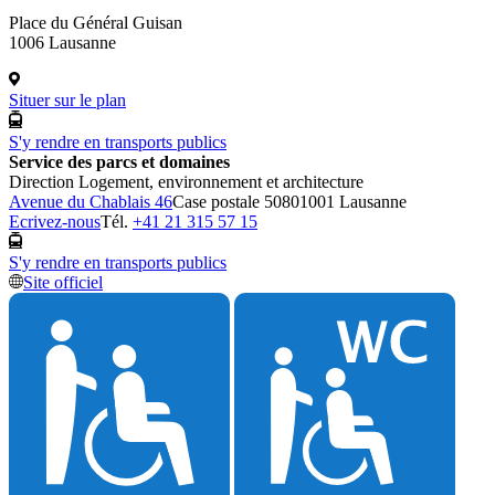
Place du Général Guisan
1006 Lausanne
Situer sur le plan
S'y rendre en transports publics
Service des parcs et domaines
Direction Logement, environnement et architecture
Avenue du Chablais 46
Case postale 5080
1001 Lausanne
Ecrivez-nous
Tél.
+41 21 315 57 15
S'y rendre en transports publics
Site officiel