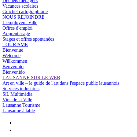
Déchets ménagers
Vacances scolaires
Guichet cartographique
NOUS REJOINDRE
L'employeur Ville
Offres d'emploi
Apprentissage
Stages et offres spontanées
TOURISME
Bienvenue
Welcome
Willkommen
Benvenuto
Bienvenido
LAUSANNE SUR LE WEB
Art en ville – le guide de l'art dans l'espace public lausannois
Services industriels
SiL Multimédia
Vins de la Ville
Lausanne Tourisme
Lausanne à table