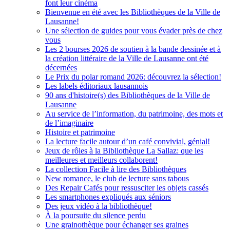
font leur cinéma
Bienvenue en été avec les Bibliothèques de la Ville de
Lausanne!
Une sélection de guides pour vous évader près de chez
vous
Les 2 bourses 2026 de soutien à la bande dessinée et à
la création littéraire de la Ville de Lausanne ont été
décernées
Le Prix du polar romand 2026: découvrez la sélection!
Les labels éditoriaux lausannois
90 ans d'histoire(s) des Bibliothèques de la Ville de
Lausanne
Au service de l’information, du patrimoine, des mots et
de l’imaginaire
Histoire et patrimoine
La lecture facile autour d’un café convivial, génial!
Jeux de rôles à la Bibliothèque La Sallaz: que les
meilleures et meilleurs collaborent!
La collection Facile à lire des Bibliothèques
New romance, le club de lecture sans tabous
Des Repair Cafés pour ressusciter les objets cassés
Les smartphones expliqués aux séniors
Des jeux vidéo à la bibliothèque!
À la poursuite du silence perdu
Une grainothèque pour échanger ses graines