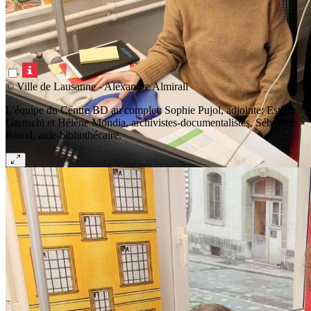
© Ville de Lausanne - Alexandre Almirall
L'équipe du Centre BD au complet: Sophie Pujol, adjointe; Estelle
Gautschi et Hélène Mondia, archivistes-documentalistes, Sébastien
Riond, aide-bibliothécaire.