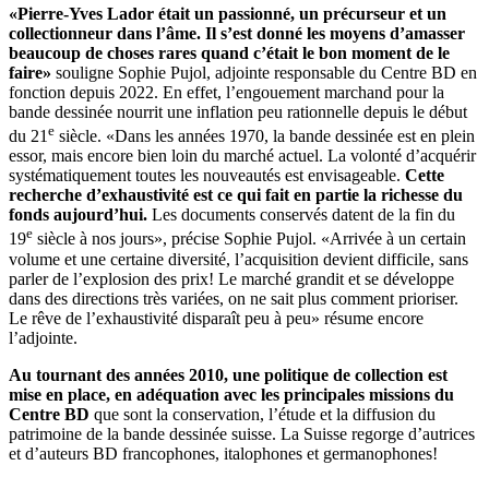
«Pierre-Yves Lador était un passionné, un précurseur et un
collectionneur dans l’âme. Il s’est donné les moyens d’amasser
beaucoup de choses rares quand c’était le bon moment de le
faire»
souligne Sophie Pujol, adjointe responsable du Centre BD en
fonction depuis 2022. En effet, l’engouement marchand pour la
bande dessinée nourrit une inflation peu rationnelle depuis le début
e
du 21
siècle. «Dans les années 1970, la bande dessinée est en plein
essor, mais encore bien loin du marché actuel. La volonté d’acquérir
systématiquement toutes les nouveautés est envisageable.
Cette
recherche d’exhaustivité est ce qui fait en partie la richesse du
fonds aujourd’hui.
Les documents conservés datent de la fin du
e
19
siècle à nos jours», précise Sophie Pujol. «Arrivée à un certain
volume et une certaine diversité, l’acquisition devient difficile, sans
parler de l’explosion des prix! Le marché grandit et se développe
dans des directions très variées, on ne sait plus comment prioriser.
Le rêve de l’exhaustivité disparaît peu à peu» résume encore
l’adjointe.
Au tournant des années 2010, une politique de collection est
mise en place, en adéquation avec les principales missions du
Centre BD
que sont la conservation, l’étude et la diffusion du
patrimoine de la bande dessinée suisse. La Suisse regorge d’autrices
et d’auteurs BD francophones, italophones et germanophones!