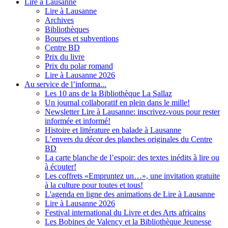
Lire à Lausanne
Lire à Lausanne
Archives
Bibliothèques
Bourses et subventions
Centre BD
Prix du livre
Prix du polar romand
Lire à Lausanne 2026
Au service de l’informa...
Les 10 ans de la Bibliothèque La Sallaz
Un journal collaboratif en plein dans le mille!
Newsletter Lire à Lausanne: inscrivez-vous pour rester
informée et informé!
Histoire et littérature en balade à Lausanne
L’envers du décor des planches originales du Centre
BD
La carte blanche de l’espoir: des textes inédits à lire ou
à écouter!
Les coffrets «Empruntez un…», une invitation gratuite
à la culture pour toutes et tous!
L'agenda en ligne des animations de Lire à Lausanne
Lire à Lausanne 2026
Festival international du Livre et des Arts africains
Les Bobines de Valency et la Bibliothèque Jeunesse