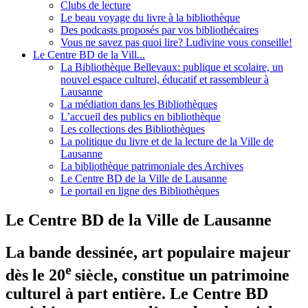
Clubs de lecture
Le beau voyage du livre à la bibliothèque
Des podcasts proposés par vos bibliothécaires
Vous ne savez pas quoi lire? Ludivine vous conseille!
Le Centre BD de la Vill...
La Bibliothèque Bellevaux: publique et scolaire, un
nouvel espace culturel, éducatif et rassembleur à
Lausanne
La médiation dans les Bibliothèques
L’accueil des publics en bibliothèque
Les collections des Bibliothèques
La politique du livre et de la lecture de la Ville de
Lausanne
La bibliothèque patrimoniale des Archives
Le Centre BD de la Ville de Lausanne
Le portail en ligne des Bibliothèques
Le Centre BD de la Ville de Lausanne
La bande dessinée, art populaire majeur
e
dès le 20
siècle, constitue un patrimoine
culturel à part entière. Le Centre BD