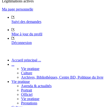
Légitimations actives
Ma page personnelle
Suivi des demandes
Mise à jour du profil
Déconnexion
Accueil principal ...
...
Vie pratique
Culture
Archives, Bibliothèques, Centre BD, Politique du livre
Vie pratique
Agenda & actualités
Portrait
Officiel
Vie pratique
Prestations