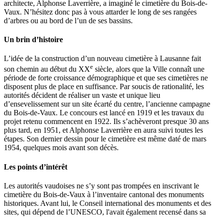
architecte, Alphonse Laverrière, a imaginé le cimetière du Bois-de-
Vaux. N’hésitez donc pas à vous attarder le long de ses rangées
d’arbres ou au bord de l’un de ses bassins.
Un brin d’histoire
L’idée de la construction d’un nouveau cimetière à Lausanne fait
e
son chemin au début du XX
siècle, alors que la Ville connaît une
période de forte croissance démographique et que ses cimetières ne
disposent plus de place en suffisance. Par soucis de rationalité, les
autorités décident de réaliser un vaste et unique lieu
d’ensevelissement sur un site écarté du centre, l’ancienne campagne
du Bois-de-Vaux. Le concours est lancé en 1919 et les travaux du
projet retenu commencent en 1922. Ils s’achèveront presque 30 ans
plus tard, en 1951, et Alphonse Laverrière en aura suivi toutes les
étapes. Son dernier dessin pour le cimetière est même daté de mars
1954, quelques mois avant son décès.
Les points d’intérêt
Les autorités vaudoises ne s’y sont pas trompées en inscrivant le
cimetière du Bois-de-Vaux à l’inventaire cantonal des monuments
historiques. Avant lui, le Conseil international des monuments et des
sites, qui dépend de l’UNESCO, l'avait également recensé dans sa