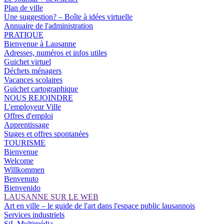
Plan de ville
Une suggestion? – Boîte à idées virtuelle
Annuaire de l'administration
PRATIQUE
Bienvenue à Lausanne
Adresses, numéros et infos utiles
Guichet virtuel
Déchets ménagers
Vacances scolaires
Guichet cartographique
NOUS REJOINDRE
L'employeur Ville
Offres d'emploi
Apprentissage
Stages et offres spontanées
TOURISME
Bienvenue
Welcome
Willkommen
Benvenuto
Bienvenido
LAUSANNE SUR LE WEB
Art en ville – le guide de l'art dans l'espace public lausannois
Services industriels
SiL Multimédia