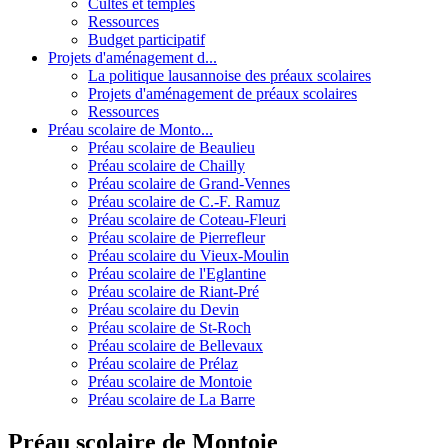
Cultes et temples
Ressources
Budget participatif
Projets d'aménagement d...
La politique lausannoise des préaux scolaires
Projets d'aménagement de préaux scolaires
Ressources
Préau scolaire de Monto...
Préau scolaire de Beaulieu
Préau scolaire de Chailly
Préau scolaire de Grand-Vennes
Préau scolaire de C.-F. Ramuz
Préau scolaire de Coteau-Fleuri
Préau scolaire de Pierrefleur
Préau scolaire du Vieux-Moulin
Préau scolaire de l'Eglantine
Préau scolaire de Riant-Pré
Préau scolaire du Devin
Préau scolaire de St-Roch
Préau scolaire de Bellevaux
Préau scolaire de Prélaz
Préau scolaire de Montoie
Préau scolaire de La Barre
Préau scolaire de Montoie