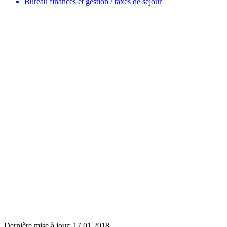
Bureau finances et gestion / taxes de séjour
Dernière mise à jour:
17.01.2018