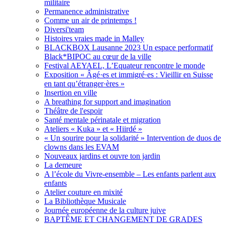
militaire
Permanence administrative
Comme un air de printemps !
Diversi'team
Histoires vraies made in Malley
BLACKBOX Lausanne 2023 Un espace performatif
Black*BIPOC au cœur de la ville
Festival AEYAEL, L’Equateur rencontre le monde
Exposition « Âgé·es et immigré·es : Vieillir en Suisse
en tant qu’étranger·ères »
Insertion en ville
A breathing for support and imagination
Théâtre de l'espoir
Santé mentale périnatale et migration
Ateliers « Kuka » et « Hiirdé »
« Un sourire pour la solidarité » Intervention de duos de
clowns dans les EVAM
Nouveaux jardins et ouvre ton jardin
La demeure
A l’école du Vivre-ensemble – Les enfants parlent aux
enfants
Atelier couture en mixité
La Bibliothèque Musicale
Journée européenne de la culture juive
BAPTÊME ET CHANGEMENT DE GRADES