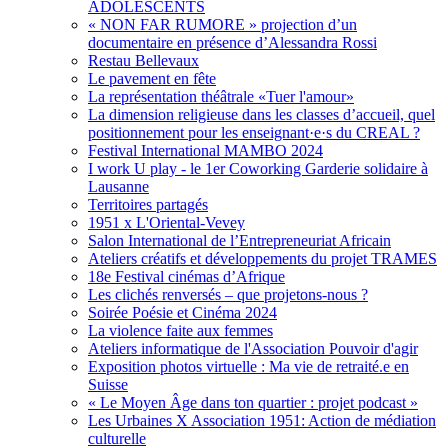
ADOLESCENTS
« NON FAR RUMORE » projection d’un
documentaire en présence d’Alessandra Rossi
Restau Bellevaux
Le pavement en fête
La représentation théâtrale «Tuer l'amour»
La dimension religieuse dans les classes d’accueil, quel
positionnement pour les enseignant·e·s du CREAL ?
Festival International MAMBO 2024
I work U play - le 1er Coworking Garderie solidaire à
Lausanne
Territoires partagés
1951 x L'Oriental-Vevey
Salon International de l’Entrepreneuriat Africain
Ateliers créatifs et développements du projet TRAMES
18e Festival cinémas d’Afrique
Les clichés renversés – que projetons-nous ?
Soirée Poésie et Cinéma 2024
La violence faite aux femmes
Ateliers informatique de l'Association Pouvoir d'agir
Exposition photos virtuelle : Ma vie de retraité.e en
Suisse
« Le Moyen Âge dans ton quartier : projet podcast »
Les Urbaines X Association 1951: Action de médiation
culturelle