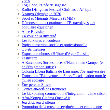
grecs
Tog Chöd, l'Epée de sagesse
Radio Django au Festival Cinémas d'Afrique
Nzango Olympique 2020
Sport et Migrants Mineurs (SMM)
Démonstration et pratique de l'Ecuavoley, sport
populaire équatorien
Alice Revisited
La voix de la diversité
Les folklores en couleurs
Projet d'insertion sociale et professionnelle
Objets métissés
Exposition photos «Héjira» d'Ager Oueslati
Festiv'arte
A Barcelone. Sur les traces d'Hans / Joan Gamper (et
de l'émigration suisse)
Colonia Libera Italiana de Lausanne: 75e anniversaire
Exposition "Bienvenue en Suisse" - adaptation pour le
milieu scolaire
Être père en Suisse
Contes au-delà des frontières
Le kickboxing comme outil d'intégration - 2ème saison
Afro-Kongo Cinéma Open-Air
Jeu d'ici, jeu d'ailleurs
Promotion de la musique erythréenne et éthiopienne