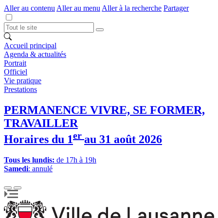
Aller au contenu
Aller au menu
Aller à la recherche
Partager
Accueil principal
Agenda & actualités
Portrait
Officiel
Vie pratique
Prestations
PERMANENCE VIVRE, SE FORMER,
TRAVAILLER
er
Horaires du 1
au 31 août 2026
Tous les lundis:
de 17h à 19h
Samedi
: annulé