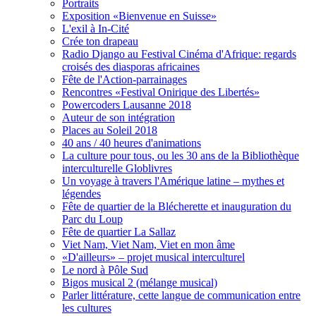
Portraits
Exposition «Bienvenue en Suisse»
L'exil à In-Cité
Crée ton drapeau
Radio Django au Festival Cinéma d'Afrique: regards
croisés des diasporas africaines
Fête de l'Action-parrainages
Rencontres «Festival Onirique des Libertés»
Powercoders Lausanne 2018
Auteur de son intégration
Places au Soleil 2018
40 ans / 40 heures d'animations
La culture pour tous, ou les 30 ans de la Bibliothèque
interculturelle Globlivres
Un voyage à travers l'Amérique latine – mythes et
légendes
Fête de quartier de la Blécherette et inauguration du
Parc du Loup
Fête de quartier La Sallaz
Viet Nam, Viet Nam, Viet en mon âme
«D'ailleurs» – projet musical interculturel
Le nord à Pôle Sud
Bigos musical 2 (mélange musical)
Parler littérature, cette langue de communication entre
les cultures