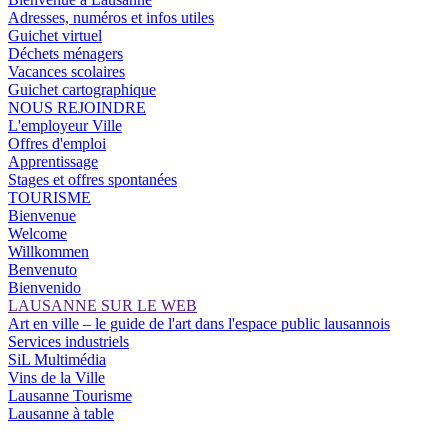
Adresses, numéros et infos utiles
Guichet virtuel
Déchets ménagers
Vacances scolaires
Guichet cartographique
NOUS REJOINDRE
L'employeur Ville
Offres d'emploi
Apprentissage
Stages et offres spontanées
TOURISME
Bienvenue
Welcome
Willkommen
Benvenuto
Bienvenido
LAUSANNE SUR LE WEB
Art en ville – le guide de l'art dans l'espace public lausannois
Services industriels
SiL Multimédia
Vins de la Ville
Lausanne Tourisme
Lausanne à table