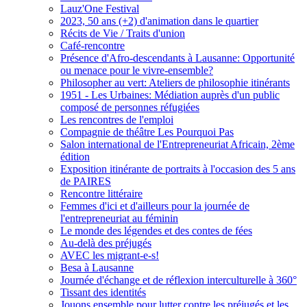
Lauz'One Festival
2023, 50 ans (+2) d'animation dans le quartier
Récits de Vie / Traits d'union
Café-rencontre
Présence d'Afro-descendants à Lausanne: Opportunité
ou menace pour le vivre-ensemble?
Philosopher au vert: Ateliers de philosophie itinérants
1951 - Les Urbaines: Médiation auprès d'un public
composé de personnes réfugiées
Les rencontres de l'emploi
Compagnie de théâtre Les Pourquoi Pas
Salon international de l'Entrepreneuriat Africain, 2ème
édition
Exposition itinérante de portraits à l'occasion des 5 ans
de PAIRES
Rencontre littéraire
Femmes d'ici et d'ailleurs pour la journée de
l'entrepreneuriat au féminin
Le monde des légendes et des contes de fées
Au-delà des préjugés
AVEC les migrant-e-s!
Besa à Lausanne
Journée d'échange et de réflexion interculturelle à 360°
Tissant des identités
Jouons ensemble pour lutter contre les préjugés et les