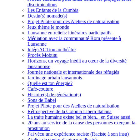
discriminations
Les Enfants de la Cumbia
Destin(s) nomade(s)
Projet Pilote pour des Ateliers de naturalisation
Jeux thème le monde
Lausanne en reliefs: itinéraires participatifs
Médiation avec la communauté Rom présente à
Lausanne
IntégrACTion au théâtre
Procès Mobutu
Horizons, un voyage inédit au cœur de la diversité
lausannoise
Journée nationale et internationale des réfugiés
Jardinage urbain lausannois
Quelle est ton énergie?
Café-couture
Histoire(s) de génération(s)
Sons de Babel
Projet Pilote pour des Ateliers de naturalisation
Rétrospective de la Colonia Libera Italiana
La traite humaine existe bel et bien... en Suisse aussi
20 ans au service de la cause des personnes exerçant la
prostitution
J'ai vécu une expérience raciste (Raciste à son insu)
Atelier de contes d'animaux illustrés