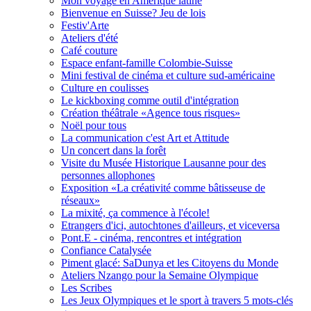
Mon voyage en Amérique latine
Bienvenue en Suisse? Jeu de lois
Festiv'Arte
Ateliers d'été
Café couture
Espace enfant-famille Colombie-Suisse
Mini festival de cinéma et culture sud-américaine
Culture en coulisses
Le kickboxing comme outil d'intégration
Création théâtrale «Agence tous risques»
Noël pour tous
La communication c'est Art et Attitude
Un concert dans la forêt
Visite du Musée Historique Lausanne pour des
personnes allophones
Exposition «La créativité comme bâtisseuse de
réseaux»
La mixité, ça commence à l'école!
Etrangers d'ici, autochtones d'ailleurs, et viceversa
Pont.E - cinéma, rencontres et intégration
Confiance Catalysée
Piment glacé: SaDunya et les Citoyens du Monde
Ateliers Nzango pour la Semaine Olympique
Les Scribes
Les Jeux Olympiques et le sport à travers 5 mots-clés