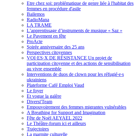
Etre chez soi: problématique de genre liée à l'habitat des
femmes en procédure d'asile
Bailemos
RadioMana
LA TRAME
L’apprentissage d’instruments de musique « Saz »
Le Pavement en fête
ProActe
Soirée anniversaire des 25 ans
Perspectives citoyennes
VOI·ES·X DE RÉSISTANCE Un projet de
participation citoyenne et des actions de sensibilisation
au vivre ensemble
Interventions de duos de clown pour les réfugié∙e∙s
ukrainiens
Plateforme Café Emploi Vaud
Le foyer
Et vogue la galère
Diversi'Team
Empouvoirement des femmes migrantes vulnérables
A Breathing for Support and Imagination
Fête de Noël AEYAEL 2022
Le Théâtre-forum ici et ailleurs
Trajectoires
La marmite culturelle