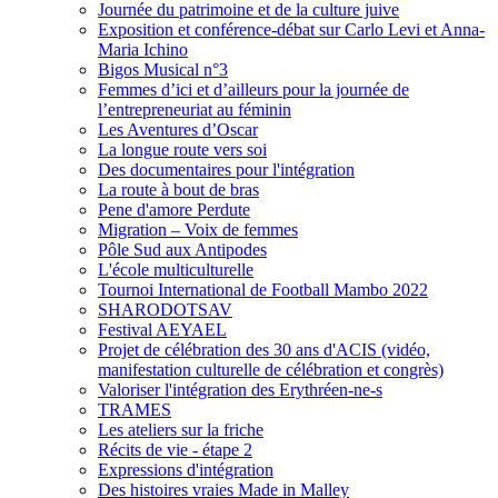
Journée du patrimoine et de la culture juive
Exposition et conférence-débat sur Carlo Levi et Anna-
Maria Ichino
Bigos Musical n°3
Femmes d’ici et d’ailleurs pour la journée de
l’entrepreneuriat au féminin
Les Aventures d’Oscar
La longue route vers soi
Des documentaires pour l'intégration
La route à bout de bras
Pene d'amore Perdute
Migration – Voix de femmes
Pôle Sud aux Antipodes
L'école multiculturelle
Tournoi International de Football Mambo 2022
SHARODOTSAV
Festival AEYAEL
Projet de célébration des 30 ans d'ACIS (vidéo,
manifestation culturelle de célébration et congrès)
Valoriser l'intégration des Erythréen-ne-s
TRAMES
Les ateliers sur la friche
Récits de vie - étape 2
Expressions d'intégration
Des histoires vraies Made in Malley