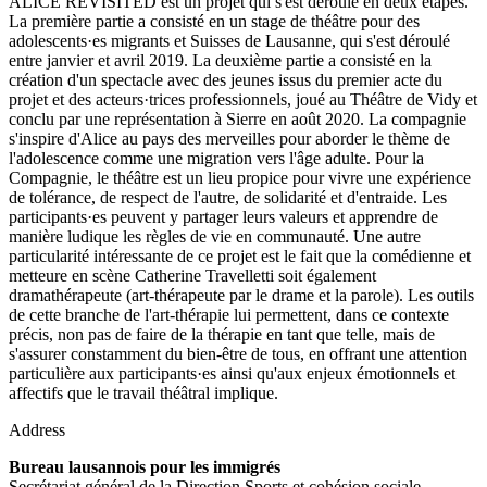
ALICE REVISITED est un projet qui s'est déroulé en deux étapes.
La première partie a consisté en un stage de théâtre pour des
adolescents­·es migrants et Suisses de Lausanne, qui s'est déroulé
entre janvier et avril 2019. La deuxième partie a consisté en la
création d'un spectacle avec des jeunes issus du premier acte du
projet et des acteurs·trices professionnels, joué au Théâtre de Vidy et
conclu par une représentation à Sierre en août 2020. La compagnie
s'inspire d'Alice au pays des merveilles pour aborder le thème de
l'adolescence comme une migration vers l'âge adulte. Pour la
Compagnie, le théâtre est un lieu propice pour vivre une expérience
de tolérance, de respect de l'autre, de solidarité et d'entraide. Les
participants·es peuvent y partager leurs valeurs et apprendre de
manière ludique les règles de vie en communauté. Une autre
particularité intéressante de ce projet est le fait que la comédienne et
metteure en scène Catherine Travelletti soit également
dramathérapeute (art-thérapeute par le drame et la parole). Les outils
de cette branche de l'art-thérapie lui permettent, dans ce contexte
précis, non pas de faire de la thérapie en tant que telle, mais de
s'assurer constamment du bien-être de tous, en offrant une attention
particulière aux participants·es ainsi qu'aux enjeux émotionnels et
affectifs que le travail théâtral implique.
Address
Bureau lausannois pour les immigrés
Secrétariat général de la Direction Sports et cohésion sociale