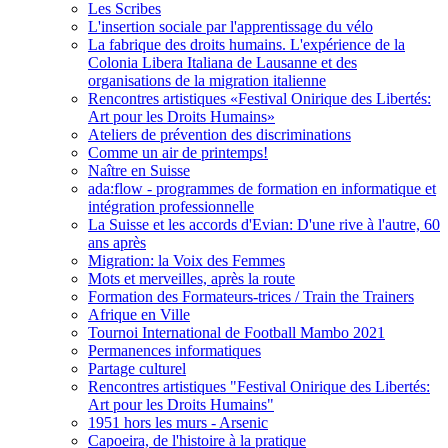
Les Scribes
L'insertion sociale par l'apprentissage du vélo
La fabrique des droits humains. L'expérience de la
Colonia Libera Italiana de Lausanne et des
organisations de la migration italienne
Rencontres artistiques «Festival Onirique des Libertés:
Art pour les Droits Humains»
Ateliers de prévention des discriminations
Comme un air de printemps!
Naître en Suisse
ada:flow - programmes de formation en informatique et
intégration professionnelle
La Suisse et les accords d'Evian: D'une rive à l'autre, 60
ans après
Migration: la Voix des Femmes
Mots et merveilles, après la route
Formation des Formateurs-trices / Train the Trainers
Afrique en Ville
Tournoi International de Football Mambo 2021
Permanences informatiques
Partage culturel
Rencontres artistiques "Festival Onirique des Libertés:
Art pour les Droits Humains"
1951 hors les murs - Arsenic
Capoeira, de l'histoire à la pratique