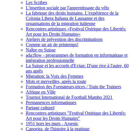
Les Scribes
L'insertion sociale par l'apprentissage du vélo
La fabrique des droits humains. L'expérience de la
Colonia Libera Italiana de Lausanne et des
organisations de la migration italienne
Rencontres artistiques «Festival Onirique des Libertés:
Art pour les Droits Humains»
Ateliers de prévention des discriminations
Comme un air de printemps!
Naître en Suisse
ada:flow - programmes de formation en informatique et
intégration professionnelle
La Suisse et les accords d'Evian: D'une rive à l'autre, 60
ans après
Migration: la Voix des Femmes
Mots et merveilles, après la route
Formation des Formateurs-trices / Train the Trainers
Afrique en Ville
Tournoi International de Football Mambo 2021
Permanences informatiques
Partage culturel
Rencontres artistiques "Festival Onirique des Libertés:
Art pour les Droits Humains"
1951 hors les murs - Arsenic
Capoeira, de l'histoire à la pratique