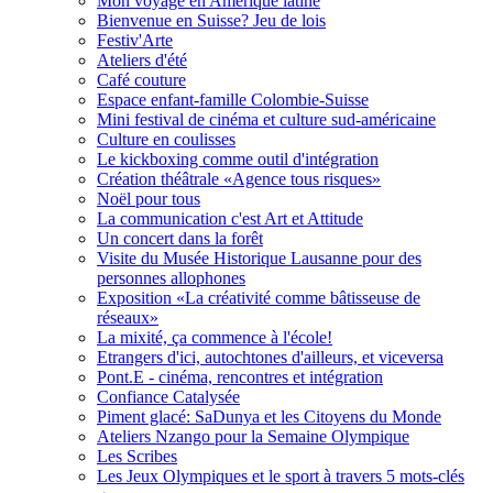
Mon voyage en Amérique latine
Bienvenue en Suisse? Jeu de lois
Festiv'Arte
Ateliers d'été
Café couture
Espace enfant-famille Colombie-Suisse
Mini festival de cinéma et culture sud-américaine
Culture en coulisses
Le kickboxing comme outil d'intégration
Création théâtrale «Agence tous risques»
Noël pour tous
La communication c'est Art et Attitude
Un concert dans la forêt
Visite du Musée Historique Lausanne pour des
personnes allophones
Exposition «La créativité comme bâtisseuse de
réseaux»
La mixité, ça commence à l'école!
Etrangers d'ici, autochtones d'ailleurs, et viceversa
Pont.E - cinéma, rencontres et intégration
Confiance Catalysée
Piment glacé: SaDunya et les Citoyens du Monde
Ateliers Nzango pour la Semaine Olympique
Les Scribes
Les Jeux Olympiques et le sport à travers 5 mots-clés