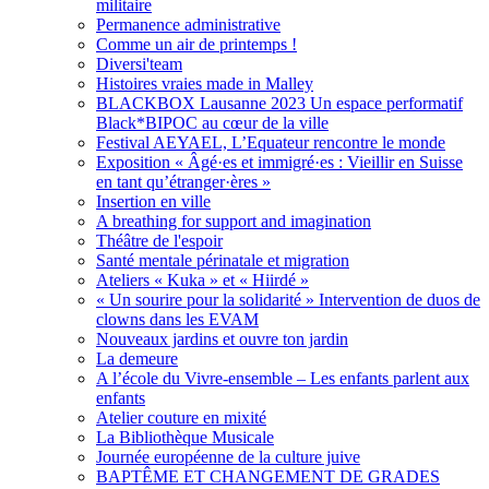
militaire
Permanence administrative
Comme un air de printemps !
Diversi'team
Histoires vraies made in Malley
BLACKBOX Lausanne 2023 Un espace performatif
Black*BIPOC au cœur de la ville
Festival AEYAEL, L’Equateur rencontre le monde
Exposition « Âgé·es et immigré·es : Vieillir en Suisse
en tant qu’étranger·ères »
Insertion en ville
A breathing for support and imagination
Théâtre de l'espoir
Santé mentale périnatale et migration
Ateliers « Kuka » et « Hiirdé »
« Un sourire pour la solidarité » Intervention de duos de
clowns dans les EVAM
Nouveaux jardins et ouvre ton jardin
La demeure
A l’école du Vivre-ensemble – Les enfants parlent aux
enfants
Atelier couture en mixité
La Bibliothèque Musicale
Journée européenne de la culture juive
BAPTÊME ET CHANGEMENT DE GRADES