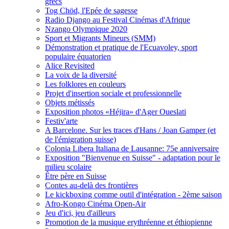
grecs
Tog Chöd, l'Epée de sagesse
Radio Django au Festival Cinémas d'Afrique
Nzango Olympique 2020
Sport et Migrants Mineurs (SMM)
Démonstration et pratique de l'Ecuavoley, sport
populaire équatorien
Alice Revisited
La voix de la diversité
Les folklores en couleurs
Projet d'insertion sociale et professionnelle
Objets métissés
Exposition photos «Héjira» d'Ager Oueslati
Festiv'arte
A Barcelone. Sur les traces d'Hans / Joan Gamper (et
de l'émigration suisse)
Colonia Libera Italiana de Lausanne: 75e anniversaire
Exposition "Bienvenue en Suisse" - adaptation pour le
milieu scolaire
Être père en Suisse
Contes au-delà des frontières
Le kickboxing comme outil d'intégration - 2ème saison
Afro-Kongo Cinéma Open-Air
Jeu d'ici, jeu d'ailleurs
Promotion de la musique erythréenne et éthiopienne