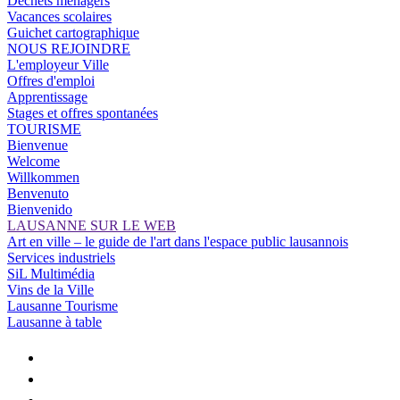
Déchets ménagers
Vacances scolaires
Guichet cartographique
NOUS REJOINDRE
L'employeur Ville
Offres d'emploi
Apprentissage
Stages et offres spontanées
TOURISME
Bienvenue
Welcome
Willkommen
Benvenuto
Bienvenido
LAUSANNE SUR LE WEB
Art en ville – le guide de l'art dans l'espace public lausannois
Services industriels
SiL Multimédia
Vins de la Ville
Lausanne Tourisme
Lausanne à table