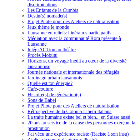
discriminations
Les Enfants de la Cumbia
Destin(s) nomade(s)
Projet Pilote pour des Ateliers de naturalisation
Jeux thème le monde
Lausanne en reliefs: itinéraires participatifs
Médiation avec la communauté Rom présente à
Lausanne
IntégrACTion au théâtre
Procès Mobutu
Horizons, un voyage inédit au cœur de la diversité
lausannoise
Journée nationale et internationale des réfugiés
Jardinage urbain lausannois
Quelle est ton énergie?
Café-couture
Histoire(s) de génération(s)
Sons de Babel
Projet Pilote pour des Ateliers de naturalisation
Rétrospective de la Colonia Libera Italiana
La traite humaine existe bel et bien... en Suisse aussi
20 ans au service de la cause des personnes exerçant la
prostitution
J'ai vécu une expérience raciste (Raciste à son insu)
Atelier de contes d'animaux illustrés