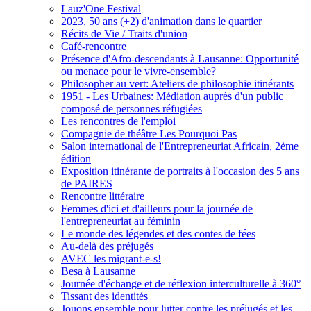
Lauz'One Festival
2023, 50 ans (+2) d'animation dans le quartier
Récits de Vie / Traits d'union
Café-rencontre
Présence d'Afro-descendants à Lausanne: Opportunité
ou menace pour le vivre-ensemble?
Philosopher au vert: Ateliers de philosophie itinérants
1951 - Les Urbaines: Médiation auprès d'un public
composé de personnes réfugiées
Les rencontres de l'emploi
Compagnie de théâtre Les Pourquoi Pas
Salon international de l'Entrepreneuriat Africain, 2ème
édition
Exposition itinérante de portraits à l'occasion des 5 ans
de PAIRES
Rencontre littéraire
Femmes d'ici et d'ailleurs pour la journée de
l'entrepreneuriat au féminin
Le monde des légendes et des contes de fées
Au-delà des préjugés
AVEC les migrant-e-s!
Besa à Lausanne
Journée d'échange et de réflexion interculturelle à 360°
Tissant des identités
Jouons ensemble pour lutter contre les préjugés et les