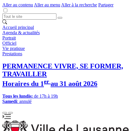
Aller au contenu
Aller au menu
Aller à la recherche
Partager
Accueil principal
Agenda & actualités
Portrait
Officiel
Vie pratique
Prestations
PERMANENCE VIVRE, SE FORMER,
TRAVAILLER
er
Horaires du 1
au 31 août 2026
Tous les lundis:
de 17h à 19h
Samedi
: annulé