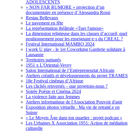
ADOLESCENTS
« NON FAR RUMORE » projection d’un
documentaire en présence d’Alessandra Rossi
Restau Bellevaux
Le pavement en fête
La représentation théâtrale «Tuer l'amour»
La dimension religieuse dans les classes d’accueil, quel
positionnement pour les enseignant·e·s du CREAL ?
Festival International MAMBO 2024
I work U play - le 1er Coworking Garderie solidaire à
Lausanne
Territoires partagés
1951 x L'Oriental-Vevey
Salon International de l’Entrepreneuriat Africain
Ateliers créatifs et développements du projet TRAMES
18e Festival cinémas d’Afrique
Les clichés renversés – que projetons-nous ?
Soirée Poésie et Cinéma 2024
La violence faite aux femmes
Ateliers informatique de l'Association Pouvoir d'agir
Exposition photos virtuelle : Ma vie de retraité.e en
Suisse
« Le Moyen Âge dans ton quartier : projet podcast »
Les Urbaines X Association 1951: Action de médiation
culturelle