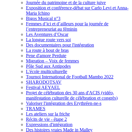
Journée du patrimoine et de la culture juive
Exposition et conférence-débat sur Carlo Levi et Anna-
Maria Ichino
Bigos Musical n°3
Femmes d’ici et d’ailleurs pour la journée de
l’entrepreneuriat au féminin
Les Aventures d’Oscar
La longue route vers soi
Des documentaires pour l'intégration
La route à bout de bras
Pene d'amore Perdute
Migration – Voix de femmes
Pôle Sud aux Antipodes
L'école multiculturelle
Tournoi International de Football Mambo 2022
SHARODOTSAV
Festival AEYAEL
Projet de célébration des 30 ans d'ACIS (vidéo,
manifestation culturelle de célébration et congrès)
Valoriser l'intégration des Erythréen-ne-s
TRAMES
Les ateliers sur la friche
Récits de vie - étape 2
Expressions d'intégration
Des histoires vraies Made in Malley