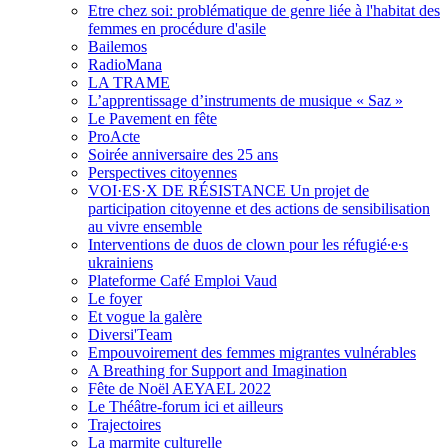
Etre chez soi: problématique de genre liée à l'habitat des
femmes en procédure d'asile
Bailemos
RadioMana
LA TRAME
L’apprentissage d’instruments de musique « Saz »
Le Pavement en fête
ProActe
Soirée anniversaire des 25 ans
Perspectives citoyennes
VOI·ES·X DE RÉSISTANCE Un projet de
participation citoyenne et des actions de sensibilisation
au vivre ensemble
Interventions de duos de clown pour les réfugié∙e∙s
ukrainiens
Plateforme Café Emploi Vaud
Le foyer
Et vogue la galère
Diversi'Team
Empouvoirement des femmes migrantes vulnérables
A Breathing for Support and Imagination
Fête de Noël AEYAEL 2022
Le Théâtre-forum ici et ailleurs
Trajectoires
La marmite culturelle