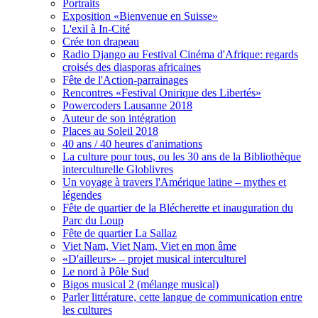
Portraits
Exposition «Bienvenue en Suisse»
L'exil à In-Cité
Crée ton drapeau
Radio Django au Festival Cinéma d'Afrique: regards
croisés des diasporas africaines
Fête de l'Action-parrainages
Rencontres «Festival Onirique des Libertés»
Powercoders Lausanne 2018
Auteur de son intégration
Places au Soleil 2018
40 ans / 40 heures d'animations
La culture pour tous, ou les 30 ans de la Bibliothèque
interculturelle Globlivres
Un voyage à travers l'Amérique latine – mythes et
légendes
Fête de quartier de la Blécherette et inauguration du
Parc du Loup
Fête de quartier La Sallaz
Viet Nam, Viet Nam, Viet en mon âme
«D'ailleurs» – projet musical interculturel
Le nord à Pôle Sud
Bigos musical 2 (mélange musical)
Parler littérature, cette langue de communication entre
les cultures