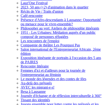
Lauz'One Festival
2023, 50 ans (+2) d'animation dans le quartier
Récits de Vie / Traits d'union
Café-rencontre
Présence d'Afro-descendants à Lausanne: Opportunité
ou menace pour le vivre-ensemble?
Philosopher au vert: Ateliers de philosophie itinérants
1951 - Les Urbaines: Médiation auprès d'un public
composé de personnes réfugiées
Les rencontres de l'emploi
Compagnie de théâtre Les Pourquoi Pas
Salon international de l'Entrepreneuriat Africain, 2ème
édition
Exposition itinérante de portraits à l'occasion des 5 ans
de PAIRES
Rencontre littéraire
Femmes d'ici et d'ailleurs pour la journée de
l'entrepreneuriat au féminin
Le monde des légendes et des contes de fées
Au-delà des préjugés
AVEC les migrant-e-s!
Besa à Lausanne
Journée d'échange et de réflexion interculturelle à 360°
Tissant des identités
Jouons ensemble pour lutter contre les préjugés et les