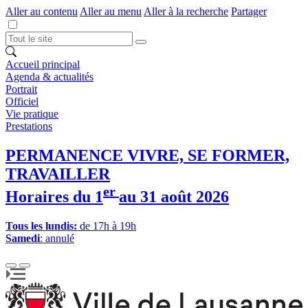
Aller au contenu
Aller au menu
Aller à la recherche
Partager
Accueil principal
Agenda & actualités
Portrait
Officiel
Vie pratique
Prestations
PERMANENCE VIVRE, SE FORMER,
TRAVAILLER
er
Horaires du 1
au 31 août 2026
Tous les lundis:
de 17h à 19h
Samedi
: annulé