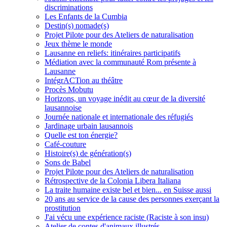
discriminations
Les Enfants de la Cumbia
Destin(s) nomade(s)
Projet Pilote pour des Ateliers de naturalisation
Jeux thème le monde
Lausanne en reliefs: itinéraires participatifs
Médiation avec la communauté Rom présente à
Lausanne
IntégrACTion au théâtre
Procès Mobutu
Horizons, un voyage inédit au cœur de la diversité
lausannoise
Journée nationale et internationale des réfugiés
Jardinage urbain lausannois
Quelle est ton énergie?
Café-couture
Histoire(s) de génération(s)
Sons de Babel
Projet Pilote pour des Ateliers de naturalisation
Rétrospective de la Colonia Libera Italiana
La traite humaine existe bel et bien... en Suisse aussi
20 ans au service de la cause des personnes exerçant la
prostitution
J'ai vécu une expérience raciste (Raciste à son insu)
Atelier de contes d'animaux illustrés