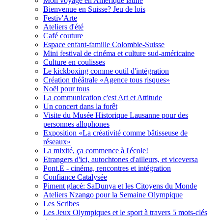
Mon voyage en Amérique latine
Bienvenue en Suisse? Jeu de lois
Festiv'Arte
Ateliers d'été
Café couture
Espace enfant-famille Colombie-Suisse
Mini festival de cinéma et culture sud-américaine
Culture en coulisses
Le kickboxing comme outil d'intégration
Création théâtrale «Agence tous risques»
Noël pour tous
La communication c'est Art et Attitude
Un concert dans la forêt
Visite du Musée Historique Lausanne pour des
personnes allophones
Exposition «La créativité comme bâtisseuse de
réseaux»
La mixité, ça commence à l'école!
Etrangers d'ici, autochtones d'ailleurs, et viceversa
Pont.E - cinéma, rencontres et intégration
Confiance Catalysée
Piment glacé: SaDunya et les Citoyens du Monde
Ateliers Nzango pour la Semaine Olympique
Les Scribes
Les Jeux Olympiques et le sport à travers 5 mots-clés