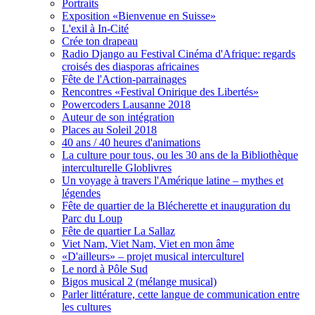
Portraits
Exposition «Bienvenue en Suisse»
L'exil à In-Cité
Crée ton drapeau
Radio Django au Festival Cinéma d'Afrique: regards
croisés des diasporas africaines
Fête de l'Action-parrainages
Rencontres «Festival Onirique des Libertés»
Powercoders Lausanne 2018
Auteur de son intégration
Places au Soleil 2018
40 ans / 40 heures d'animations
La culture pour tous, ou les 30 ans de la Bibliothèque
interculturelle Globlivres
Un voyage à travers l'Amérique latine – mythes et
légendes
Fête de quartier de la Blécherette et inauguration du
Parc du Loup
Fête de quartier La Sallaz
Viet Nam, Viet Nam, Viet en mon âme
«D'ailleurs» – projet musical interculturel
Le nord à Pôle Sud
Bigos musical 2 (mélange musical)
Parler littérature, cette langue de communication entre
les cultures