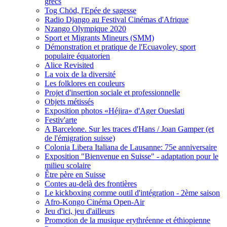
grecs
Tog Chöd, l'Epée de sagesse
Radio Django au Festival Cinémas d'Afrique
Nzango Olympique 2020
Sport et Migrants Mineurs (SMM)
Démonstration et pratique de l'Ecuavoley, sport
populaire équatorien
Alice Revisited
La voix de la diversité
Les folklores en couleurs
Projet d'insertion sociale et professionnelle
Objets métissés
Exposition photos «Héjira» d'Ager Oueslati
Festiv'arte
A Barcelone. Sur les traces d'Hans / Joan Gamper (et
de l'émigration suisse)
Colonia Libera Italiana de Lausanne: 75e anniversaire
Exposition "Bienvenue en Suisse" - adaptation pour le
milieu scolaire
Être père en Suisse
Contes au-delà des frontières
Le kickboxing comme outil d'intégration - 2ème saison
Afro-Kongo Cinéma Open-Air
Jeu d'ici, jeu d'ailleurs
Promotion de la musique erythréenne et éthiopienne