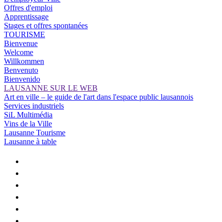
Offres d'emploi
Apprentissage
Stages et offres spontanées
TOURISME
Bienvenue
Welcome
Willkommen
Benvenuto
Bienvenido
LAUSANNE SUR LE WEB
Art en ville – le guide de l'art dans l'espace public lausannois
Services industriels
SiL Multimédia
Vins de la Ville
Lausanne Tourisme
Lausanne à table