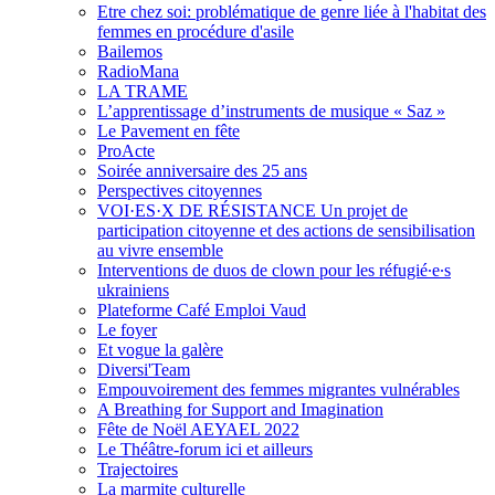
Etre chez soi: problématique de genre liée à l'habitat des
femmes en procédure d'asile
Bailemos
RadioMana
LA TRAME
L’apprentissage d’instruments de musique « Saz »
Le Pavement en fête
ProActe
Soirée anniversaire des 25 ans
Perspectives citoyennes
VOI·ES·X DE RÉSISTANCE Un projet de
participation citoyenne et des actions de sensibilisation
au vivre ensemble
Interventions de duos de clown pour les réfugié∙e∙s
ukrainiens
Plateforme Café Emploi Vaud
Le foyer
Et vogue la galère
Diversi'Team
Empouvoirement des femmes migrantes vulnérables
A Breathing for Support and Imagination
Fête de Noël AEYAEL 2022
Le Théâtre-forum ici et ailleurs
Trajectoires
La marmite culturelle