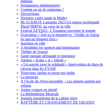
militaire
Permanence administrative
Comme un air de printemps !
Diversi'team
Histoires vraies made in Malley
BLACKBOX Lausanne 2023 Un espace performatif
Black*BIPOC au cœur de la ville
Festival AEYAEL, L’Equateur rencontre le monde
Exposition « Âgé·es et immigré·es : Vieillir en Suisse
en tant qu’étranger·ères »
Insertion en ville
A breathing for support and imagination
Théâtre de l'espoir
Santé mentale périnatale et migration
Ateliers « Kuka » et « Hiirdé »
« Un sourire pour la solidarité » Intervention de duos de
clowns dans les EVAM
Nouveaux jardins et ouvre ton jardin
La demeure
A l’école du Vivre-ensemble – Les enfants parlent aux
enfants
Atelier couture en mixité
La Bibliothèque Musicale
Journée européenne de la culture juive
BAPTÊME ET CHANGEMENT DE GRADES