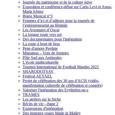
Journée du patrimoine et de la culture juive
Exposition et conférence-débat sur Carlo Levi et Anna-
Maria Ichino
Bigos Musical n°3
Femmes d’ici et d’ailleurs pour la journée de
l’entrepreneuriat au féminin
Les Aventures d’Oscar
La longue route vers soi
Des documentaires pour l'intégration
La route à bout de bras
Pene d'amore Perdute
Migration – Voix de femmes
Pôle Sud aux Antipodes
L'école multiculturelle
Tournoi International de Football Mambo 2022
SHARODOTSAV
Festival AEYAEL
Projet de célébration des 30 ans d'ACIS (vidéo,
manifestation culturelle de célébration et congrès)
Valoriser l'intégration des Erythréen-ne-s
TRAMES
Les ateliers sur la friche
Récits de vie - étape 2
Expressions d'intégration
Des histoires vraies Made in Malley