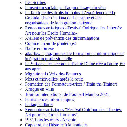
Les Scribes
L'insertion sociale par l'apprentissage du vélo
La fabrique des droits humains. L'expérience de la
Colonia Libera Italiana de Lausanne et des
organisations de la migration italienne
Rencontres artistiques «Festival Onirique des Libertés:
Art pour les Droits Humains»
Ateliers de prévention des discriminations
Comme un air de printemps!
Naître en Suisse
ada:flow - programmes de formation en informatique et
intégration professionnelle
La Suisse et les accords d'Evian: D'une rive à l'autre, 60
ans après
Migration: la Voix des Femmes
Mots et merveilles, après la route
Formation des Formateurs-trices / Train the Trainers
Afrique en Ville
Tournoi International de Football Mambo 2021
Permanences informatiques
Partage culturel
Rencontres artistiques "Festival Onirique des Libertés:
Art pour les Droits Humains"
1951 hors les murs - Arsenic
Capoeira, de l'histoire à la pratique