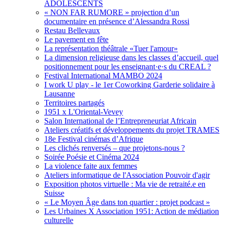
ADOLESCENTS
« NON FAR RUMORE » projection d’un
documentaire en présence d’Alessandra Rossi
Restau Bellevaux
Le pavement en fête
La représentation théâtrale «Tuer l'amour»
La dimension religieuse dans les classes d’accueil, quel
positionnement pour les enseignant·e·s du CREAL ?
Festival International MAMBO 2024
I work U play - le 1er Coworking Garderie solidaire à
Lausanne
Territoires partagés
1951 x L'Oriental-Vevey
Salon International de l’Entrepreneuriat Africain
Ateliers créatifs et développements du projet TRAMES
18e Festival cinémas d’Afrique
Les clichés renversés – que projetons-nous ?
Soirée Poésie et Cinéma 2024
La violence faite aux femmes
Ateliers informatique de l'Association Pouvoir d'agir
Exposition photos virtuelle : Ma vie de retraité.e en
Suisse
« Le Moyen Âge dans ton quartier : projet podcast »
Les Urbaines X Association 1951: Action de médiation
culturelle