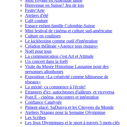
Mon voyage en Amérique latine
Bienvenue en Suisse? Jeu de lois
Festiv'Arte
Ateliers d'été
Café couture
Espace enfant-famille Colombie-Suisse
Mini festival de cinéma et culture sud-américaine
Culture en coulisses
Le kickboxing comme outil d'intégration
Création théâtrale «Agence tous risques»
Noël pour tous
La communication c'est Art et Attitude
Un concert dans la forêt
Visite du Musée Historique Lausanne pour des
personnes allophones
Exposition «La créativité comme bâtisseuse de
réseaux»
La mixité, ça commence à l'école!
Etrangers d'ici, autochtones d'ailleurs, et viceversa
Pont.E - cinéma, rencontres et intégration
Confiance Catalysée
Piment glacé: SaDunya et les Citoyens du Monde
Ateliers Nzango pour la Semaine Olympique
Les Scribes
Les Jeux Olympiques et le sport à travers 5 mots-clés