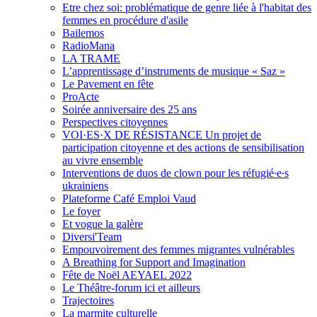
Etre chez soi: problématique de genre liée à l'habitat des
femmes en procédure d'asile
Bailemos
RadioMana
LA TRAME
L’apprentissage d’instruments de musique « Saz »
Le Pavement en fête
ProActe
Soirée anniversaire des 25 ans
Perspectives citoyennes
VOI·ES·X DE RÉSISTANCE Un projet de
participation citoyenne et des actions de sensibilisation
au vivre ensemble
Interventions de duos de clown pour les réfugié∙e∙s
ukrainiens
Plateforme Café Emploi Vaud
Le foyer
Et vogue la galère
Diversi'Team
Empouvoirement des femmes migrantes vulnérables
A Breathing for Support and Imagination
Fête de Noël AEYAEL 2022
Le Théâtre-forum ici et ailleurs
Trajectoires
La marmite culturelle