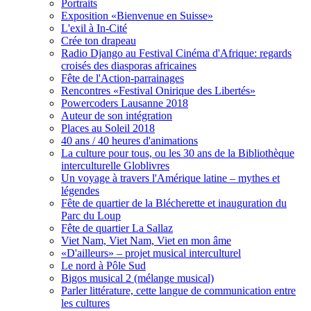
Portraits
Exposition «Bienvenue en Suisse»
L'exil à In-Cité
Crée ton drapeau
Radio Django au Festival Cinéma d'Afrique: regards
croisés des diasporas africaines
Fête de l'Action-parrainages
Rencontres «Festival Onirique des Libertés»
Powercoders Lausanne 2018
Auteur de son intégration
Places au Soleil 2018
40 ans / 40 heures d'animations
La culture pour tous, ou les 30 ans de la Bibliothèque
interculturelle Globlivres
Un voyage à travers l'Amérique latine – mythes et
légendes
Fête de quartier de la Blécherette et inauguration du
Parc du Loup
Fête de quartier La Sallaz
Viet Nam, Viet Nam, Viet en mon âme
«D'ailleurs» – projet musical interculturel
Le nord à Pôle Sud
Bigos musical 2 (mélange musical)
Parler littérature, cette langue de communication entre
les cultures