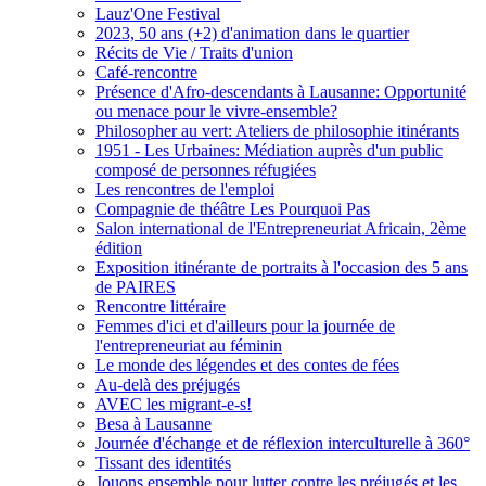
Lauz'One Festival
2023, 50 ans (+2) d'animation dans le quartier
Récits de Vie / Traits d'union
Café-rencontre
Présence d'Afro-descendants à Lausanne: Opportunité
ou menace pour le vivre-ensemble?
Philosopher au vert: Ateliers de philosophie itinérants
1951 - Les Urbaines: Médiation auprès d'un public
composé de personnes réfugiées
Les rencontres de l'emploi
Compagnie de théâtre Les Pourquoi Pas
Salon international de l'Entrepreneuriat Africain, 2ème
édition
Exposition itinérante de portraits à l'occasion des 5 ans
de PAIRES
Rencontre littéraire
Femmes d'ici et d'ailleurs pour la journée de
l'entrepreneuriat au féminin
Le monde des légendes et des contes de fées
Au-delà des préjugés
AVEC les migrant-e-s!
Besa à Lausanne
Journée d'échange et de réflexion interculturelle à 360°
Tissant des identités
Jouons ensemble pour lutter contre les préjugés et les