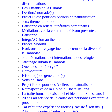
discriminations
Les Enfants de la Cumbia
Destin(s) nomade(s)
Projet Pilote pour des Ateliers de naturalisation
Jeux thème le monde
Lausanne en reliefs: itinéraires participatifs
Médiation avec la communauté Rom présente à
Lausanne
IntégrACTion au théâtre
Procès Mobutu
Horizons, un voyage inédit au cœur de la diversité
lausannoise
Journée nationale et internationale des réfugiés
Jardinage urbain lausannois
Quelle est ton énergie?
Café-couture
Histoire(s) de génération(s)
Sons de Babel
Projet Pilote pour des Ateliers de naturalisation
Rétrospective de la Colonia Libera Italiana
La traite humaine existe bel et bien... en Suisse aussi
20 ans au service de la cause des personnes exerçant la
prostitution
J'ai vécu une expérience raciste (Raciste à son insu)
Atelier de contes d'animaux illustrés