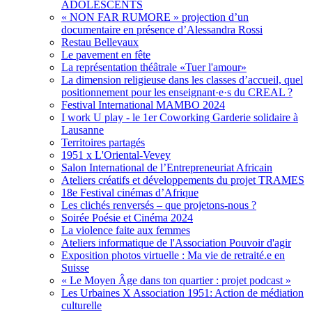
ADOLESCENTS
« NON FAR RUMORE » projection d’un
documentaire en présence d’Alessandra Rossi
Restau Bellevaux
Le pavement en fête
La représentation théâtrale «Tuer l'amour»
La dimension religieuse dans les classes d’accueil, quel
positionnement pour les enseignant·e·s du CREAL ?
Festival International MAMBO 2024
I work U play - le 1er Coworking Garderie solidaire à
Lausanne
Territoires partagés
1951 x L'Oriental-Vevey
Salon International de l’Entrepreneuriat Africain
Ateliers créatifs et développements du projet TRAMES
18e Festival cinémas d’Afrique
Les clichés renversés – que projetons-nous ?
Soirée Poésie et Cinéma 2024
La violence faite aux femmes
Ateliers informatique de l'Association Pouvoir d'agir
Exposition photos virtuelle : Ma vie de retraité.e en
Suisse
« Le Moyen Âge dans ton quartier : projet podcast »
Les Urbaines X Association 1951: Action de médiation
culturelle