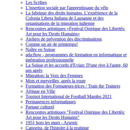
Les Scribes
L'insertion sociale par l'apprentissage du vélo
La fabrique des droits humains. L'expérience de la
Colonia Libera Italiana de Lausanne et des
organisations de la migration italienne
Rencontres artistiques «Festival Onirique des Libertés:
Art pour les Droits Humains»
Ateliers de prévention des discriminations
Comme un air de printemps!
Naître en Suisse
ada:flow - programmes de formation en informatique et
intégration professionnelle
La Suisse et les accords d'Evian: D'une rive à l'autre, 60
ans après
Migration: la Voix des Femmes
Mots et merveilles, après la route
Formation des Formateurs-trices / Train the Trainers
Afrique en Ville
Tournoi International de Football Mambo 2021
Permanences informatiques
Partage culturel
Rencontres artistiques "Festival Onirique des Libertés:
Art pour les Droits Humains"
1951 hors les murs - Arsenic
Capoeira, de l'histoire à la pratique