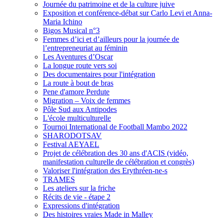
Journée du patrimoine et de la culture juive
Exposition et conférence-débat sur Carlo Levi et Anna-
Maria Ichino
Bigos Musical n°3
Femmes d’ici et d’ailleurs pour la journée de
l’entrepreneuriat au féminin
Les Aventures d’Oscar
La longue route vers soi
Des documentaires pour l'intégration
La route à bout de bras
Pene d'amore Perdute
Migration – Voix de femmes
Pôle Sud aux Antipodes
L'école multiculturelle
Tournoi International de Football Mambo 2022
SHARODOTSAV
Festival AEYAEL
Projet de célébration des 30 ans d'ACIS (vidéo,
manifestation culturelle de célébration et congrès)
Valoriser l'intégration des Erythréen-ne-s
TRAMES
Les ateliers sur la friche
Récits de vie - étape 2
Expressions d'intégration
Des histoires vraies Made in Malley