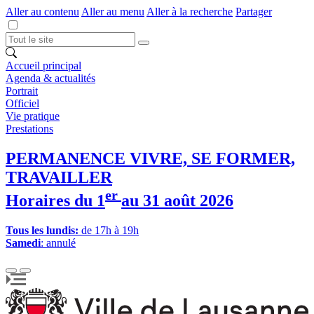
Aller au contenu
Aller au menu
Aller à la recherche
Partager
Accueil principal
Agenda & actualités
Portrait
Officiel
Vie pratique
Prestations
PERMANENCE VIVRE, SE FORMER,
TRAVAILLER
er
Horaires du 1
au 31 août 2026
Tous les lundis:
de 17h à 19h
Samedi
: annulé