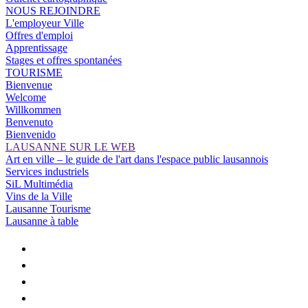
NOUS REJOINDRE
L'employeur Ville
Offres d'emploi
Apprentissage
Stages et offres spontanées
TOURISME
Bienvenue
Welcome
Willkommen
Benvenuto
Bienvenido
LAUSANNE SUR LE WEB
Art en ville – le guide de l'art dans l'espace public lausannois
Services industriels
SiL Multimédia
Vins de la Ville
Lausanne Tourisme
Lausanne à table