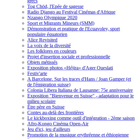
grecs
Tog Chöd, l'Epée de sagesse
Radio Django au Festival Cinémas d'Afrique
Nzango Olympique 2020
Sport et Migrants Mineurs (SMM)
Démonstration et pratique de l'Ecuavoley, sport
populaire équatorien
Alice Revisited
La voix de la diversité
Les folklores en couleurs
Projet d'insertion sociale et professionnelle
Objets métissés
Exposition photos «Héjira» d'Ager Oueslati
Festiv'arte
A Barcelone. Sur les traces d'Hans / Joan Gamper (et
de l'émigration suisse)
Colonia Libera Italiana de Lausanne: 75e anniversaire
Exposition "Bienvenue en Suisse" - adaptation pour le
milieu scolaire
Être père en Suisse
Contes au-delà des frontières
Le kickboxing comme outil d'intégration - 2ème saison
Afro-Kongo Cinéma Open-Air
Jeu d'ici, jeu d'ailleurs
Promotion de la musique erythréenne et éthiopienne