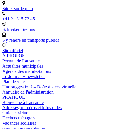
Situer sur le plan
+41 21 315 72 45
Schreiben Sie uns
S'y rendre en transports publics
Site officiel
À PROPOS
Portrait de Lausanne
Actualités municipales
Agenda des manifestations
Le Journal + newsletter
Plan de ville
Une suggestion? – Boîte à idées virtuelle
Annuaire de l'administration
PRATIQUE
Bienvenue à Lausanne
Adresses, numéros et infos utiles
Guichet virtuel
Déchets ménagers
Vacances scolaires
Guichet cartographique