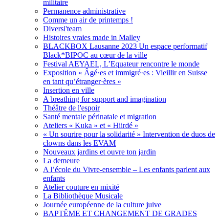
militaire
Permanence administrative
Comme un air de printemps !
Diversi'team
Histoires vraies made in Malley
BLACKBOX Lausanne 2023 Un espace performatif
Black*BIPOC au cœur de la ville
Festival AEYAEL, L’Equateur rencontre le monde
Exposition « Âgé·es et immigré·es : Vieillir en Suisse
en tant qu’étranger·ères »
Insertion en ville
A breathing for support and imagination
Théâtre de l'espoir
Santé mentale périnatale et migration
Ateliers « Kuka » et « Hiirdé »
« Un sourire pour la solidarité » Intervention de duos de
clowns dans les EVAM
Nouveaux jardins et ouvre ton jardin
La demeure
A l’école du Vivre-ensemble – Les enfants parlent aux
enfants
Atelier couture en mixité
La Bibliothèque Musicale
Journée européenne de la culture juive
BAPTÊME ET CHANGEMENT DE GRADES