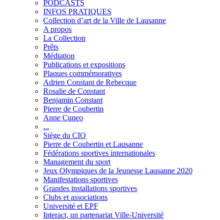
PODCASTS
INFOS PRATIQUES
Collection d’art de la Ville de Lausanne
A propos
La Collection
Prêts
Médiation
Publications et expositions
Plaques commémoratives
Adrien Constant de Rebecque
Rosalie de Constant
Benjamin Constant
Pierre de Coubertin
Anne Cuneo
...
Siège du CIO
Pierre de Coubertin et Lausanne
Fédérations sportives internationales
Management du sport
Jeux Olympiques de la Jeunesse Lausanne 2020
Manifestations sportives
Grandes installations sportives
Clubs et associations
Université et EPF
Interact, un partenariat Ville-Université