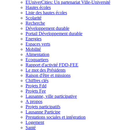
EUniverCities: Un partenariat Ville-Université
Hautes écoles
Liste des hautes écoles
Scolarité
Recherche
Développement durable
Portail Développement durable
Energies
Espaces verts
Mobilité
Alimentation
Ecoquartiers
Rapport d'activité FDD-FEE
Le mot des Présidents
Raison d'être et missions
Chiffres clés
Projets Fdd
Projets Fee
Lausanne, ville participative
A propos
Projets participatifs
Lausanne Participe
Prestations sociales et intégration
Logement
Santé