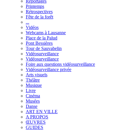
Reportages
Printemps
Rétrospectives
Fête de la forêt
...
Vidéos
Webcams à Lausanne
Place de la Palud
Pont Bessières
Tour de Sauvabelin
Vidéosurveillance
Vidéosurveillance
Foire aux questions vidéosurveillance
Vidéosurveillance privée
Arts visuels
Théâtre
Musique
Livre
Cinéma
Musées
Danse
ART EN VILLE
A PROPOS
ŒUVRES
GUIDES