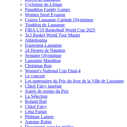
Cyclotour du Léman
Panathlon Family Games
Women Sport Evasion
Course Lausanne Capitale Olympique
Triathlon de Lausanne
FIBA U19 Basketball World Cup 2025
3x3 Basket World Tour Master
Athletissima
Equissima Lausanne
24 Heures de Natation
Semaine Olympique
Lausanne Marathon
Christmas Run
Women's National Cup Final-4
Le concept
Les partenaires du Prix du livre de la Ville de Lausanne
Chloé Falcy lauréate
Soirée de remise du Prix
La Sélection
Roland Buti
Chloé Falcy
Léna Furlan
Philippe Lamon
Antoine Rubin
Documents pour les médias