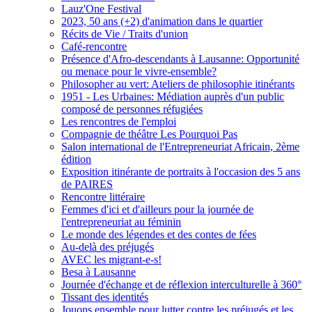
Lauz'One Festival
2023, 50 ans (+2) d'animation dans le quartier
Récits de Vie / Traits d'union
Café-rencontre
Présence d'Afro-descendants à Lausanne: Opportunité
ou menace pour le vivre-ensemble?
Philosopher au vert: Ateliers de philosophie itinérants
1951 - Les Urbaines: Médiation auprès d'un public
composé de personnes réfugiées
Les rencontres de l'emploi
Compagnie de théâtre Les Pourquoi Pas
Salon international de l'Entrepreneuriat Africain, 2ème
édition
Exposition itinérante de portraits à l'occasion des 5 ans
de PAIRES
Rencontre littéraire
Femmes d'ici et d'ailleurs pour la journée de
l'entrepreneuriat au féminin
Le monde des légendes et des contes de fées
Au-delà des préjugés
AVEC les migrant-e-s!
Besa à Lausanne
Journée d'échange et de réflexion interculturelle à 360°
Tissant des identités
Jouons ensemble pour lutter contre les préjugés et les