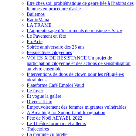
Etre chez soi: problématique de genre liée à l'habitat des
femmes en procédure d'asile
Bailemos
RadioMana
LA TRAME
L’apprentissage d’instruments de musique « Saz »
Le Pavement en fête
ProActe
Soirée anniversaire des 25 ans
Perspectives citoyennes
VOI·ES·X DE RÉSISTANCE Un projet de
participation citoyenne et des actions de sensibilisation
au vivre ensemble
Interventions de duos de clown pour les réfugié∙e∙s
ukrainiens
Plateforme Café Emploi Vaud
Le foyer
Et vogue la galère
Diversi'Team
Empouvoirement des femmes migrantes vulnérables
A Breathing for Support and Imagination
Fête de Noël AEYAEL 2022
Le Théâtre-forum ici et ailleurs
Trajectoires
La marmite culturelle