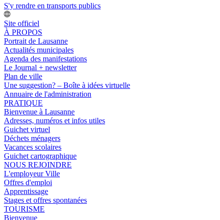
S'y rendre en transports publics
Site officiel
À PROPOS
Portrait de Lausanne
Actualités municipales
Agenda des manifestations
Le Journal + newsletter
Plan de ville
Une suggestion? – Boîte à idées virtuelle
Annuaire de l'administration
PRATIQUE
Bienvenue à Lausanne
Adresses, numéros et infos utiles
Guichet virtuel
Déchets ménagers
Vacances scolaires
Guichet cartographique
NOUS REJOINDRE
L'employeur Ville
Offres d'emploi
Apprentissage
Stages et offres spontanées
TOURISME
Bienvenue