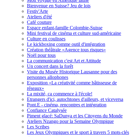
Mon voyage en Amérique latine
Bienvenue en Suisse? Jeu de lois
Festiv'Arte
Ateliers d'été
Café couture
Espace enfant-famille Colombie-Suisse
Mini festival de cinéma et culture sud-américaine
Culture en coulisses
Le kickboxing comme outil d'intégration
Création théâtrale «Agence tous risques»
Noël pour tous
La communication c'est Art et Attitude
Un concert dans la forêt
Visite du Musée Historique Lausanne pour des
personnes allophones
Exposition «La créativité comme bâtisseuse de
réseaux»
La mixité, ça commence à l'école!
Etrangers d'ici, autochtones d'ailleurs, et viceversa
Pont.E - cinéma, rencontres et intégration
Confiance Catalysée
Piment glacé: SaDunya et les Citoyens du Monde
Ateliers Nzango pour la Semaine Olympique
Les Scribes
Les Jeux Olympiques et le sport à travers 5 mots-clés