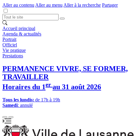
Aller au contenu
Aller au menu
Aller à la recherche
Partager
Accueil principal
Agenda & actualités
Portrait
Officiel
Vie pratique
Prestations
PERMANENCE VIVRE, SE FORMER,
TRAVAILLER
er
Horaires du 1
au 31 août 2026
Tous les lundis:
de 17h à 19h
Samedi
: annulé