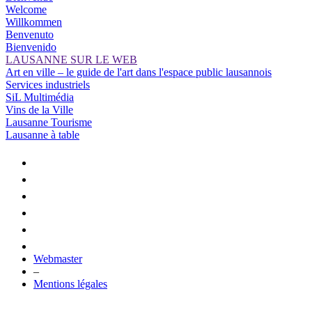
Welcome
Willkommen
Benvenuto
Bienvenido
LAUSANNE SUR LE WEB
Art en ville – le guide de l'art dans l'espace public lausannois
Services industriels
SiL Multimédia
Vins de la Ville
Lausanne Tourisme
Lausanne à table
Webmaster
–
Mentions légales