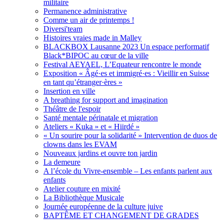
militaire
Permanence administrative
Comme un air de printemps !
Diversi'team
Histoires vraies made in Malley
BLACKBOX Lausanne 2023 Un espace performatif
Black*BIPOC au cœur de la ville
Festival AEYAEL, L’Equateur rencontre le monde
Exposition « Âgé·es et immigré·es : Vieillir en Suisse
en tant qu’étranger·ères »
Insertion en ville
A breathing for support and imagination
Théâtre de l'espoir
Santé mentale périnatale et migration
Ateliers « Kuka » et « Hiirdé »
« Un sourire pour la solidarité » Intervention de duos de
clowns dans les EVAM
Nouveaux jardins et ouvre ton jardin
La demeure
A l’école du Vivre-ensemble – Les enfants parlent aux
enfants
Atelier couture en mixité
La Bibliothèque Musicale
Journée européenne de la culture juive
BAPTÊME ET CHANGEMENT DE GRADES