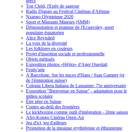
grecs
Tog Chöd, l'Epée de sagesse
Radio Django au Festival Cinémas d'Afrique
Nzango Olympique 2020
Sport et Migrants Mineurs (SMM)
Démonstration et pratique de l'Ecuavoley, sport
populaire équatorien
Alice Revisited
La voix de la diversité
Les folklores en couleurs
Projet d'insertion sociale et professionnelle
Objets métissés
Exposition photos «Héjira» d'Ager Oueslati
Festiv'arte
A Barcelone. Sur les traces d'Hans / Joan Gamper (et
de l'émigration suisse)
Colonia Libera Italiana de Lausanne: 75e anniversaire
Exposition "Bienvenue en Suisse" - adaptation pour le
milieu scolaire
Être père en Suisse
Contes au-delà des frontières
Le kickboxing comme outil d'intégration - 2ème saison
Afro-Kongo Cinéma Open-Air
Jeu d'ici, jeu d'ailleurs
Promotion de la musique erythréenne et éthiopienne