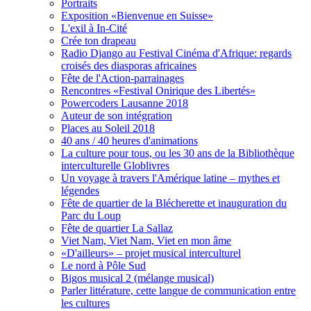
Portraits
Exposition «Bienvenue en Suisse»
L'exil à In-Cité
Crée ton drapeau
Radio Django au Festival Cinéma d'Afrique: regards
croisés des diasporas africaines
Fête de l'Action-parrainages
Rencontres «Festival Onirique des Libertés»
Powercoders Lausanne 2018
Auteur de son intégration
Places au Soleil 2018
40 ans / 40 heures d'animations
La culture pour tous, ou les 30 ans de la Bibliothèque
interculturelle Globlivres
Un voyage à travers l'Amérique latine – mythes et
légendes
Fête de quartier de la Blécherette et inauguration du
Parc du Loup
Fête de quartier La Sallaz
Viet Nam, Viet Nam, Viet en mon âme
«D'ailleurs» – projet musical interculturel
Le nord à Pôle Sud
Bigos musical 2 (mélange musical)
Parler littérature, cette langue de communication entre
les cultures