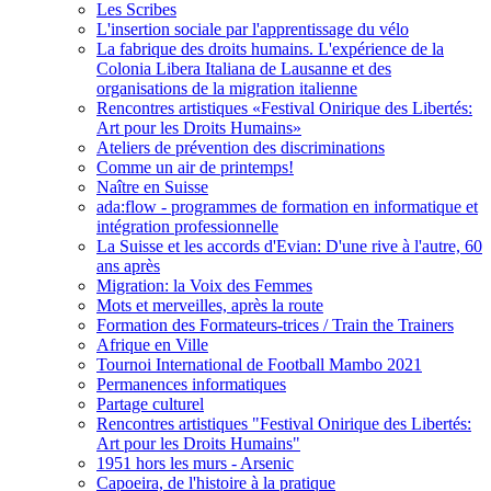
Les Scribes
L'insertion sociale par l'apprentissage du vélo
La fabrique des droits humains. L'expérience de la
Colonia Libera Italiana de Lausanne et des
organisations de la migration italienne
Rencontres artistiques «Festival Onirique des Libertés:
Art pour les Droits Humains»
Ateliers de prévention des discriminations
Comme un air de printemps!
Naître en Suisse
ada:flow - programmes de formation en informatique et
intégration professionnelle
La Suisse et les accords d'Evian: D'une rive à l'autre, 60
ans après
Migration: la Voix des Femmes
Mots et merveilles, après la route
Formation des Formateurs-trices / Train the Trainers
Afrique en Ville
Tournoi International de Football Mambo 2021
Permanences informatiques
Partage culturel
Rencontres artistiques "Festival Onirique des Libertés:
Art pour les Droits Humains"
1951 hors les murs - Arsenic
Capoeira, de l'histoire à la pratique