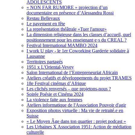
ADOLESCENTS
« NON FAR RUMORE » projection d’un
documentaire en présence d’Alessandra Rossi
Restau Bellevaux
Le pavement en fête
La représentation théâtrale «Tuer l'amour»
La dimension religieuse dans les classes d’accueil, quel
positionnement pour les enseignant·e·s du CREAL ?
Festival International MAMBO 2024
I work U play - le 1er Coworking Garderie solidaire à
Lausanne
Territoires partagés
1951 x L'Oriental-Vevey
Salon International de l’Entrepreneuriat Africain
Ateliers créatifs et développements du projet TRAMES
18e Festival cinémas d’Afrique
Les clichés renversés – que projetons-nous ?
Soirée Poésie et Cinéma 2024
La violence faite aux femmes
Ateliers informatique de l'Association Pouvoir d'agir
Exposition photos virtuelle : Ma vie de retraité.e en
Suisse
« Le Moyen Âge dans ton quartier : projet podcast »
Les Urbaines X Association 1951: Action de médiation
culturelle