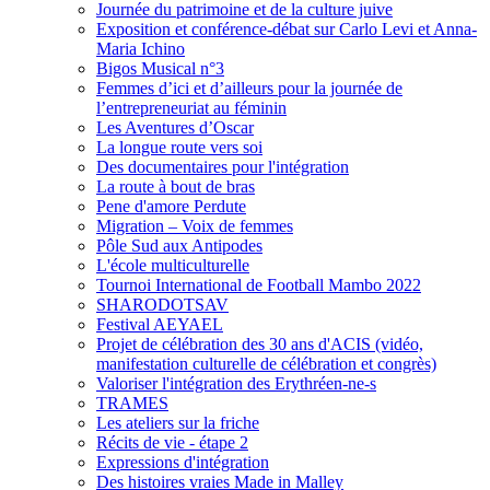
Journée du patrimoine et de la culture juive
Exposition et conférence-débat sur Carlo Levi et Anna-
Maria Ichino
Bigos Musical n°3
Femmes d’ici et d’ailleurs pour la journée de
l’entrepreneuriat au féminin
Les Aventures d’Oscar
La longue route vers soi
Des documentaires pour l'intégration
La route à bout de bras
Pene d'amore Perdute
Migration – Voix de femmes
Pôle Sud aux Antipodes
L'école multiculturelle
Tournoi International de Football Mambo 2022
SHARODOTSAV
Festival AEYAEL
Projet de célébration des 30 ans d'ACIS (vidéo,
manifestation culturelle de célébration et congrès)
Valoriser l'intégration des Erythréen-ne-s
TRAMES
Les ateliers sur la friche
Récits de vie - étape 2
Expressions d'intégration
Des histoires vraies Made in Malley