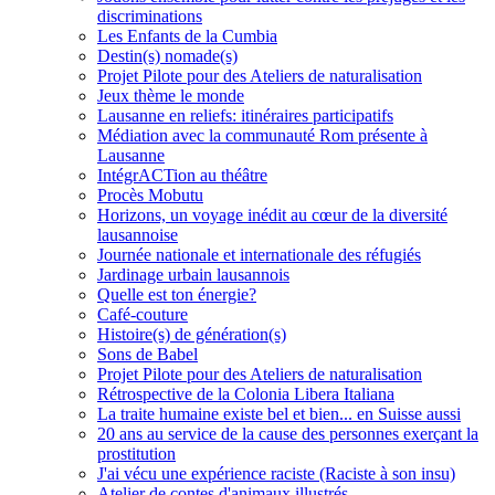
discriminations
Les Enfants de la Cumbia
Destin(s) nomade(s)
Projet Pilote pour des Ateliers de naturalisation
Jeux thème le monde
Lausanne en reliefs: itinéraires participatifs
Médiation avec la communauté Rom présente à
Lausanne
IntégrACTion au théâtre
Procès Mobutu
Horizons, un voyage inédit au cœur de la diversité
lausannoise
Journée nationale et internationale des réfugiés
Jardinage urbain lausannois
Quelle est ton énergie?
Café-couture
Histoire(s) de génération(s)
Sons de Babel
Projet Pilote pour des Ateliers de naturalisation
Rétrospective de la Colonia Libera Italiana
La traite humaine existe bel et bien... en Suisse aussi
20 ans au service de la cause des personnes exerçant la
prostitution
J'ai vécu une expérience raciste (Raciste à son insu)
Atelier de contes d'animaux illustrés