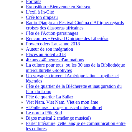
Portraits
Exposition «Bienvenue en Suisse»
L'exil à In-Cité
Crée ton drapeau
Radio Django au Festival Cinéma d'Afrique: regards
croisés des diasporas africaines
Fête de l'Action-parrainages
Rencontres «Festival Onirique des Libertés»
Powercoders Lausanne 2018
Auteur de son intégration
Places au Soleil 2018
40 ans / 40 heures d'animations
La culture pour tous, ou les 30 ans de la Bibliothèque
interculturelle Globlivres
Un voyage à travers l'Amérique latine – mythes et
légendes
Fête de quartier de la Blécherette et inauguration du
Parc du Loup
Fête de quartier La Sallaz
Viet Nam, Viet Nam, Viet en mon âme
«D'ailleurs» – projet musical interculturel
Le nord à Pôle Sud
Bigos musical 2 (mélange musical)
Parler littérature, cette langue de communication entre
les cultures