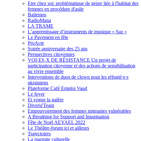
Etre chez soi: problématique de genre liée à l'habitat des
femmes en procédure d'asile
Bailemos
RadioMana
LA TRAME
L’apprentissage d’instruments de musique « Saz »
Le Pavement en fête
ProActe
Soirée anniversaire des 25 ans
Perspectives citoyennes
VOI·ES·X DE RÉSISTANCE Un projet de
participation citoyenne et des actions de sensibilisation
au vivre ensemble
Interventions de duos de clown pour les réfugié∙e∙s
ukrainiens
Plateforme Café Emploi Vaud
Le foyer
Et vogue la galère
Diversi'Team
Empouvoirement des femmes migrantes vulnérables
A Breathing for Support and Imagination
Fête de Noël AEYAEL 2022
Le Théâtre-forum ici et ailleurs
Trajectoires
La marmite culturelle