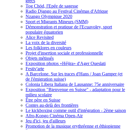
grecs
Tog Chöd, l'Epée de sagesse
Radio Django au Festival Cinémas d'Afrique
Nzango Olympique 2020
Sport et Migrants Mineurs (SMM)
Démonstration et pratique de l'Ecuavoley, sport
populaire équatorien
Alice Revisited
La voix de la diversité
Les folklores en couleurs
Projet d'insertion sociale et professionnelle
Objets métissés
Exposition photos «Héjira» d'Ager Oueslati
Festiv'arte
A Barcelone. Sur les traces d'Hans / Joan Gamper (et
de l'émigration suisse)
Colonia Libera Italiana de Lausanne: 75e anniversaire
Exposition "Bienvenue en Suisse" - adaptation pour le
milieu scolaire
Être père en Suisse
Contes au-delà des frontières
Le kickboxing comme outil d'intégration - 2ème saison
Afro-Kongo Cinéma Open-Air
Jeu d'ici, jeu d'ailleurs
Promotion de la musique erythréenne et éthiopienne