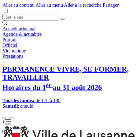
Aller au contenu
Aller au menu
Aller à la recherche
Partager
Accueil principal
Agenda & actualités
Portrait
Officiel
Vie pratique
Prestations
PERMANENCE VIVRE, SE FORMER,
TRAVAILLER
er
Horaires du 1
au 31 août 2026
Tous les lundis:
de 17h à 19h
Samedi
: annulé