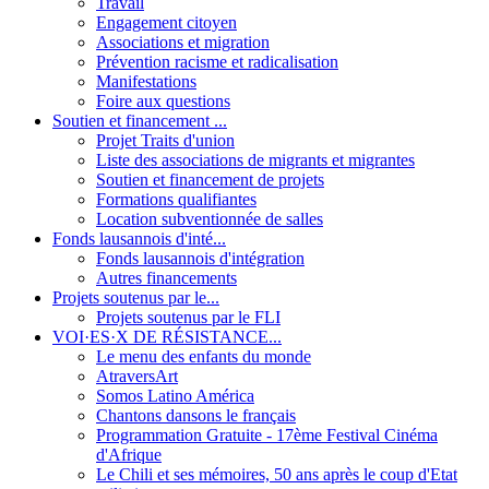
Travail
Engagement citoyen
Associations et migration
Prévention racisme et radicalisation
Manifestations
Foire aux questions
Soutien et financement ...
Projet Traits d'union
Liste des associations de migrants et migrantes
Soutien et financement de projets
Formations qualifiantes
Location subventionnée de salles
Fonds lausannois d'inté...
Fonds lausannois d'intégration
Autres financements
Projets soutenus par le...
Projets soutenus par le FLI
VOI·ES·X DE RÉSISTANCE...
Le menu des enfants du monde
AtraversArt
Somos Latino América
Chantons dansons le français
Programmation Gratuite - 17ème Festival Cinéma
d'Afrique
Le Chili et ses mémoires, 50 ans après le coup d'Etat