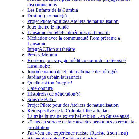
discriminations
Les Enfants de la Cumbia
Destin(s) nomade(s)
Projet Pilote pour des Ateliers de naturalisation
Jeux thème le monde
Lausanne en reliefs: itinéraires participatifs
Médiation avec la communauté Rom présente à
Lausanne
IntégrACTion au théâtre
Procès Mobutu
Horizons, un voyage inédit au cœur de la diversité
lausannoise
Journée nationale et internationale des réfugiés
Jardinage urbain lausannois
Quelle est ton énergie?
Café-couture
Histoire(s) de génération(s)
Sons de Babel
Projet Pilote pour des Ateliers de naturalisation
Rétrospective de la Colonia Libera Italiana
La traite humaine existe bel et bien... en Suisse aussi
20 ans au service de la cause des personnes exerçant la
prostitution
J'ai vécu une expérience raciste (Raciste à son insu)
Atelier de contes d'animaux illustrés