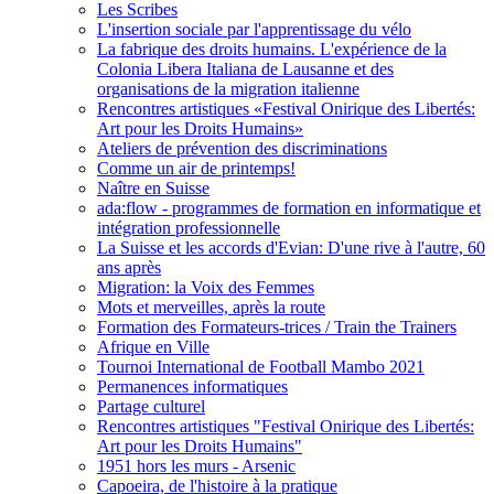
Les Scribes
L'insertion sociale par l'apprentissage du vélo
La fabrique des droits humains. L'expérience de la
Colonia Libera Italiana de Lausanne et des
organisations de la migration italienne
Rencontres artistiques «Festival Onirique des Libertés:
Art pour les Droits Humains»
Ateliers de prévention des discriminations
Comme un air de printemps!
Naître en Suisse
ada:flow - programmes de formation en informatique et
intégration professionnelle
La Suisse et les accords d'Evian: D'une rive à l'autre, 60
ans après
Migration: la Voix des Femmes
Mots et merveilles, après la route
Formation des Formateurs-trices / Train the Trainers
Afrique en Ville
Tournoi International de Football Mambo 2021
Permanences informatiques
Partage culturel
Rencontres artistiques "Festival Onirique des Libertés:
Art pour les Droits Humains"
1951 hors les murs - Arsenic
Capoeira, de l'histoire à la pratique