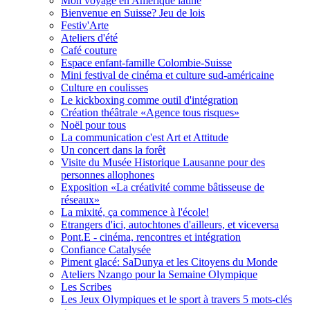
Mon voyage en Amérique latine
Bienvenue en Suisse? Jeu de lois
Festiv'Arte
Ateliers d'été
Café couture
Espace enfant-famille Colombie-Suisse
Mini festival de cinéma et culture sud-américaine
Culture en coulisses
Le kickboxing comme outil d'intégration
Création théâtrale «Agence tous risques»
Noël pour tous
La communication c'est Art et Attitude
Un concert dans la forêt
Visite du Musée Historique Lausanne pour des
personnes allophones
Exposition «La créativité comme bâtisseuse de
réseaux»
La mixité, ça commence à l'école!
Etrangers d'ici, autochtones d'ailleurs, et viceversa
Pont.E - cinéma, rencontres et intégration
Confiance Catalysée
Piment glacé: SaDunya et les Citoyens du Monde
Ateliers Nzango pour la Semaine Olympique
Les Scribes
Les Jeux Olympiques et le sport à travers 5 mots-clés