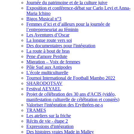
Journée du patrimoine et de la culture juive
Exposition et conférence-débat sur Carlo Levi et Anna-
Maria Ichino
Bigos Musical n°3
Femmes d’ici et d’ailleurs pour la journée de
l’entrepreneuriat au féminin
Les Aventures d’Oscar
La longue route vers soi
Des documentaires pour l'intégration
La route à bout de bras
Pene d'amore Perdute
Migration – Voix de femmes
Pôle Sud aux Antipodes
L'école multiculturelle
Tournoi International de Football Mambo 2022
SHARODOTSAV
Festival AEYAEL
Projet de célébration des 30 ans d'ACIS (vidéo,
manifestation culturelle de célébration et congrès)
Valoriser l'intégration des Erythréen-ne-s
TRAMES
Les ateliers sur la friche
Récits de vie - étape 2
Expressions d'intégration
Des histoires vraies Made in Malley