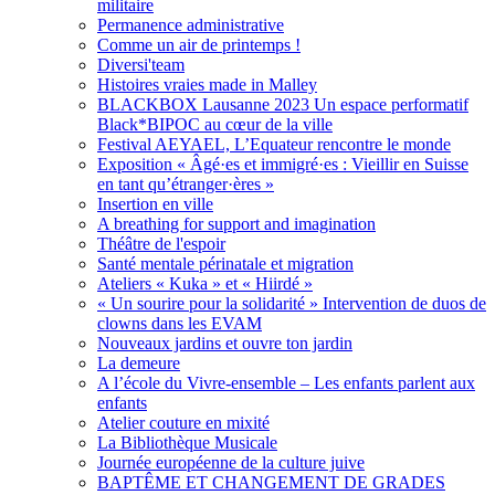
militaire
Permanence administrative
Comme un air de printemps !
Diversi'team
Histoires vraies made in Malley
BLACKBOX Lausanne 2023 Un espace performatif
Black*BIPOC au cœur de la ville
Festival AEYAEL, L’Equateur rencontre le monde
Exposition « Âgé·es et immigré·es : Vieillir en Suisse
en tant qu’étranger·ères »
Insertion en ville
A breathing for support and imagination
Théâtre de l'espoir
Santé mentale périnatale et migration
Ateliers « Kuka » et « Hiirdé »
« Un sourire pour la solidarité » Intervention de duos de
clowns dans les EVAM
Nouveaux jardins et ouvre ton jardin
La demeure
A l’école du Vivre-ensemble – Les enfants parlent aux
enfants
Atelier couture en mixité
La Bibliothèque Musicale
Journée européenne de la culture juive
BAPTÊME ET CHANGEMENT DE GRADES