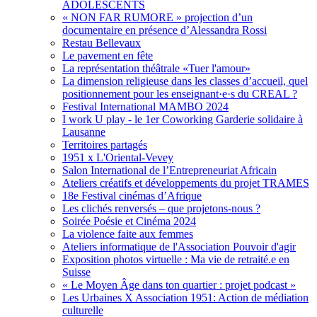
ADOLESCENTS
« NON FAR RUMORE » projection d’un
documentaire en présence d’Alessandra Rossi
Restau Bellevaux
Le pavement en fête
La représentation théâtrale «Tuer l'amour»
La dimension religieuse dans les classes d’accueil, quel
positionnement pour les enseignant·e·s du CREAL ?
Festival International MAMBO 2024
I work U play - le 1er Coworking Garderie solidaire à
Lausanne
Territoires partagés
1951 x L'Oriental-Vevey
Salon International de l’Entrepreneuriat Africain
Ateliers créatifs et développements du projet TRAMES
18e Festival cinémas d’Afrique
Les clichés renversés – que projetons-nous ?
Soirée Poésie et Cinéma 2024
La violence faite aux femmes
Ateliers informatique de l'Association Pouvoir d'agir
Exposition photos virtuelle : Ma vie de retraité.e en
Suisse
« Le Moyen Âge dans ton quartier : projet podcast »
Les Urbaines X Association 1951: Action de médiation
culturelle