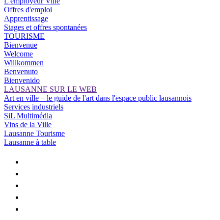
L'employeur Ville
Offres d'emploi
Apprentissage
Stages et offres spontanées
TOURISME
Bienvenue
Welcome
Willkommen
Benvenuto
Bienvenido
LAUSANNE SUR LE WEB
Art en ville – le guide de l'art dans l'espace public lausannois
Services industriels
SiL Multimédia
Vins de la Ville
Lausanne Tourisme
Lausanne à table