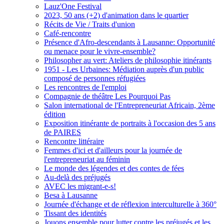
Lauz'One Festival
2023, 50 ans (+2) d'animation dans le quartier
Récits de Vie / Traits d'union
Café-rencontre
Présence d'Afro-descendants à Lausanne: Opportunité
ou menace pour le vivre-ensemble?
Philosopher au vert: Ateliers de philosophie itinérants
1951 - Les Urbaines: Médiation auprès d'un public
composé de personnes réfugiées
Les rencontres de l'emploi
Compagnie de théâtre Les Pourquoi Pas
Salon international de l'Entrepreneuriat Africain, 2ème
édition
Exposition itinérante de portraits à l'occasion des 5 ans
de PAIRES
Rencontre littéraire
Femmes d'ici et d'ailleurs pour la journée de
l'entrepreneuriat au féminin
Le monde des légendes et des contes de fées
Au-delà des préjugés
AVEC les migrant-e-s!
Besa à Lausanne
Journée d'échange et de réflexion interculturelle à 360°
Tissant des identités
Jouons ensemble pour lutter contre les préjugés et les