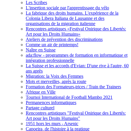
Les Scribes
L'insertion sociale par l'apprentissage du vélo
La fabrique des droits humains. L'expérience de la
Colonia Libera Italiana de Lausanne et des
organisations de la migration italienne
Rencontres artistiques «Festival Onirique des Libertés:
Art pour les Droits Humains»
Ateliers de prévention des discriminations
Comme un air de printemps!
Naître en Suisse
ada:flow - programmes de formation en informatique et
intégration professionnelle
La Suisse et les accords d'Evian: D'une rive à l'autre, 60
ans après
Migration: la Voix des Femmes
Mots et merveilles, après la route
Formation des Formateurs-trices / Train the Trainers
Afrique en Ville
Tournoi International de Football Mambo 2021
Permanences informatiques
Partage culturel
Rencontres artistiques "Festival Onirique des Libertés:
Art pour les Droits Humains"
1951 hors les murs - Arsenic
Capoeira, de l'histoire à la pratique