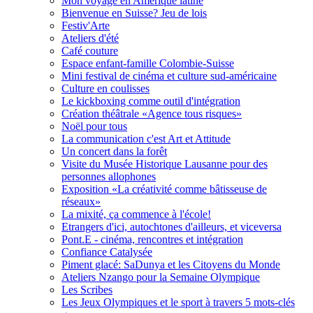
Mon voyage en Amérique latine
Bienvenue en Suisse? Jeu de lois
Festiv'Arte
Ateliers d'été
Café couture
Espace enfant-famille Colombie-Suisse
Mini festival de cinéma et culture sud-américaine
Culture en coulisses
Le kickboxing comme outil d'intégration
Création théâtrale «Agence tous risques»
Noël pour tous
La communication c'est Art et Attitude
Un concert dans la forêt
Visite du Musée Historique Lausanne pour des
personnes allophones
Exposition «La créativité comme bâtisseuse de
réseaux»
La mixité, ça commence à l'école!
Etrangers d'ici, autochtones d'ailleurs, et viceversa
Pont.E - cinéma, rencontres et intégration
Confiance Catalysée
Piment glacé: SaDunya et les Citoyens du Monde
Ateliers Nzango pour la Semaine Olympique
Les Scribes
Les Jeux Olympiques et le sport à travers 5 mots-clés