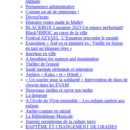
militaire
Permanence administrative
Comme un air de printemps !
Diversi'team
Histoires vraies made in Malley
BLACKBOX Lausanne 2023 Un espace performatif
Black*BIPOC au cœur de la ville
Festival AEYAEL, L’Equateur rencontre le monde
Exposition « Âgé·es et immigré·es : Vieillir en Suisse
en tant qu’étranger·ères »
Insertion en ville
A breathing for support and imagination
Théâtre de l'espoir
Santé mentale périnatale et migration
Ateliers « Kuka » et « Hiirdé »
« Un sourire pour la solidarité » Intervention de duos de
clowns dans les EVAM
Nouveaux jardins et ouvre ton jardin
La demeure
A l’école du Vivre-ensemble – Les enfants parlent aux
enfants
Atelier couture en mixité
La Bibliothèque Musicale
Journée européenne de la culture juive
BAPTÊME ET CHANGEMENT DE GRADES