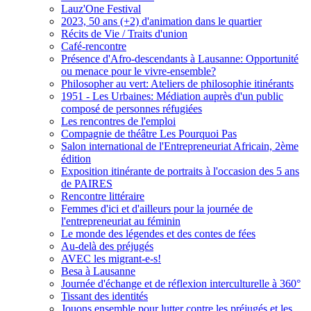
Lauz'One Festival
2023, 50 ans (+2) d'animation dans le quartier
Récits de Vie / Traits d'union
Café-rencontre
Présence d'Afro-descendants à Lausanne: Opportunité
ou menace pour le vivre-ensemble?
Philosopher au vert: Ateliers de philosophie itinérants
1951 - Les Urbaines: Médiation auprès d'un public
composé de personnes réfugiées
Les rencontres de l'emploi
Compagnie de théâtre Les Pourquoi Pas
Salon international de l'Entrepreneuriat Africain, 2ème
édition
Exposition itinérante de portraits à l'occasion des 5 ans
de PAIRES
Rencontre littéraire
Femmes d'ici et d'ailleurs pour la journée de
l'entrepreneuriat au féminin
Le monde des légendes et des contes de fées
Au-delà des préjugés
AVEC les migrant-e-s!
Besa à Lausanne
Journée d'échange et de réflexion interculturelle à 360°
Tissant des identités
Jouons ensemble pour lutter contre les préjugés et les