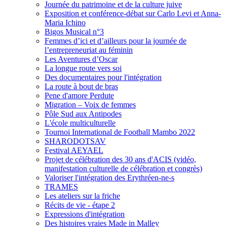
Journée du patrimoine et de la culture juive
Exposition et conférence-débat sur Carlo Levi et Anna-
Maria Ichino
Bigos Musical n°3
Femmes d’ici et d’ailleurs pour la journée de
l’entrepreneuriat au féminin
Les Aventures d’Oscar
La longue route vers soi
Des documentaires pour l'intégration
La route à bout de bras
Pene d'amore Perdute
Migration – Voix de femmes
Pôle Sud aux Antipodes
L'école multiculturelle
Tournoi International de Football Mambo 2022
SHARODOTSAV
Festival AEYAEL
Projet de célébration des 30 ans d'ACIS (vidéo,
manifestation culturelle de célébration et congrès)
Valoriser l'intégration des Erythréen-ne-s
TRAMES
Les ateliers sur la friche
Récits de vie - étape 2
Expressions d'intégration
Des histoires vraies Made in Malley