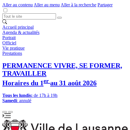
Aller au contenu
Aller au menu
Aller à la recherche
Partager
Accueil principal
Agenda & actualités
Portrait
Officiel
Vie pratique
Prestations
PERMANENCE VIVRE, SE FORMER,
TRAVAILLER
er
Horaires du 1
au 31 août 2026
Tous les lundis:
de 17h à 19h
Samedi
: annulé