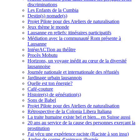
discriminations
Les Enfants de la Cumbia
Destin(s) nomade(s)
Projet Pilote pour des Ateliers de naturalisation
Jeux thème le monde
Lausanne en reliefs: itinéraires participatifs
Médiation avec la communauté Rom présente à
Lausanne
IntégrACTion au théâtre
Procès Mobutu
Horizons, un voyage inédit au cœur de la diversité
lausannoise
Journée nationale et internationale des réfugiés
Jardinage urbain lausannois
Quelle est ton énergie?
Café-couture
Histoire(s) de génération(s)
Sons de Babel
Projet Pilote pour des Ateliers de naturalisation
Rétrospective de la Colonia Libera Italiana
La traite humaine existe bel et bien... en Suisse aussi
20 ans au service de la cause des personnes exerçant la
prostitution
J'ai vécu une expérience raciste (Raciste à son insu)
Atelier de contes d'animaux illustrés