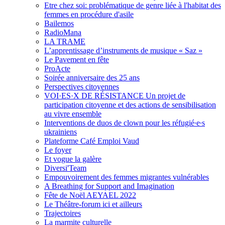
Etre chez soi: problématique de genre liée à l'habitat des
femmes en procédure d'asile
Bailemos
RadioMana
LA TRAME
L’apprentissage d’instruments de musique « Saz »
Le Pavement en fête
ProActe
Soirée anniversaire des 25 ans
Perspectives citoyennes
VOI·ES·X DE RÉSISTANCE Un projet de
participation citoyenne et des actions de sensibilisation
au vivre ensemble
Interventions de duos de clown pour les réfugié∙e∙s
ukrainiens
Plateforme Café Emploi Vaud
Le foyer
Et vogue la galère
Diversi'Team
Empouvoirement des femmes migrantes vulnérables
A Breathing for Support and Imagination
Fête de Noël AEYAEL 2022
Le Théâtre-forum ici et ailleurs
Trajectoires
La marmite culturelle