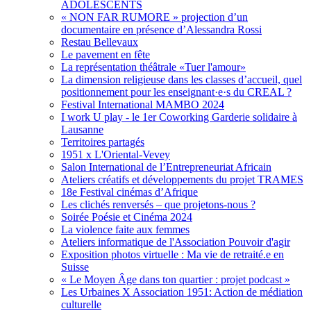
ADOLESCENTS
« NON FAR RUMORE » projection d’un
documentaire en présence d’Alessandra Rossi
Restau Bellevaux
Le pavement en fête
La représentation théâtrale «Tuer l'amour»
La dimension religieuse dans les classes d’accueil, quel
positionnement pour les enseignant·e·s du CREAL ?
Festival International MAMBO 2024
I work U play - le 1er Coworking Garderie solidaire à
Lausanne
Territoires partagés
1951 x L'Oriental-Vevey
Salon International de l’Entrepreneuriat Africain
Ateliers créatifs et développements du projet TRAMES
18e Festival cinémas d’Afrique
Les clichés renversés – que projetons-nous ?
Soirée Poésie et Cinéma 2024
La violence faite aux femmes
Ateliers informatique de l'Association Pouvoir d'agir
Exposition photos virtuelle : Ma vie de retraité.e en
Suisse
« Le Moyen Âge dans ton quartier : projet podcast »
Les Urbaines X Association 1951: Action de médiation
culturelle