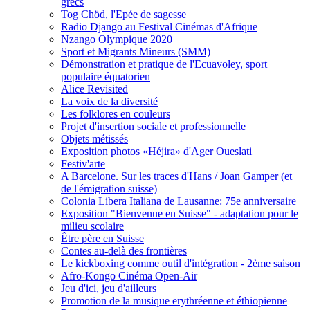
grecs
Tog Chöd, l'Epée de sagesse
Radio Django au Festival Cinémas d'Afrique
Nzango Olympique 2020
Sport et Migrants Mineurs (SMM)
Démonstration et pratique de l'Ecuavoley, sport
populaire équatorien
Alice Revisited
La voix de la diversité
Les folklores en couleurs
Projet d'insertion sociale et professionnelle
Objets métissés
Exposition photos «Héjira» d'Ager Oueslati
Festiv'arte
A Barcelone. Sur les traces d'Hans / Joan Gamper (et
de l'émigration suisse)
Colonia Libera Italiana de Lausanne: 75e anniversaire
Exposition "Bienvenue en Suisse" - adaptation pour le
milieu scolaire
Être père en Suisse
Contes au-delà des frontières
Le kickboxing comme outil d'intégration - 2ème saison
Afro-Kongo Cinéma Open-Air
Jeu d'ici, jeu d'ailleurs
Promotion de la musique erythréenne et éthiopienne