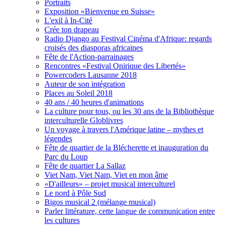
Portraits
Exposition «Bienvenue en Suisse»
L'exil à In-Cité
Crée ton drapeau
Radio Django au Festival Cinéma d'Afrique: regards
croisés des diasporas africaines
Fête de l'Action-parrainages
Rencontres «Festival Onirique des Libertés»
Powercoders Lausanne 2018
Auteur de son intégration
Places au Soleil 2018
40 ans / 40 heures d'animations
La culture pour tous, ou les 30 ans de la Bibliothèque
interculturelle Globlivres
Un voyage à travers l'Amérique latine – mythes et
légendes
Fête de quartier de la Blécherette et inauguration du
Parc du Loup
Fête de quartier La Sallaz
Viet Nam, Viet Nam, Viet en mon âme
«D'ailleurs» – projet musical interculturel
Le nord à Pôle Sud
Bigos musical 2 (mélange musical)
Parler littérature, cette langue de communication entre
les cultures