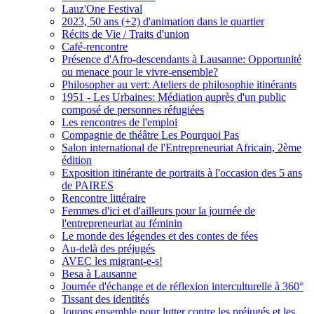
Lauz'One Festival
2023, 50 ans (+2) d'animation dans le quartier
Récits de Vie / Traits d'union
Café-rencontre
Présence d'Afro-descendants à Lausanne: Opportunité
ou menace pour le vivre-ensemble?
Philosopher au vert: Ateliers de philosophie itinérants
1951 - Les Urbaines: Médiation auprès d'un public
composé de personnes réfugiées
Les rencontres de l'emploi
Compagnie de théâtre Les Pourquoi Pas
Salon international de l'Entrepreneuriat Africain, 2ème
édition
Exposition itinérante de portraits à l'occasion des 5 ans
de PAIRES
Rencontre littéraire
Femmes d'ici et d'ailleurs pour la journée de
l'entrepreneuriat au féminin
Le monde des légendes et des contes de fées
Au-delà des préjugés
AVEC les migrant-e-s!
Besa à Lausanne
Journée d'échange et de réflexion interculturelle à 360°
Tissant des identités
Jouons ensemble pour lutter contre les préjugés et les