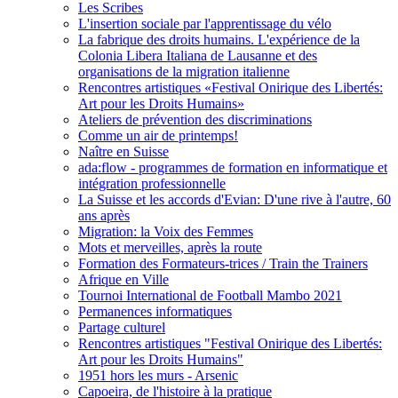
Les Scribes
L'insertion sociale par l'apprentissage du vélo
La fabrique des droits humains. L'expérience de la
Colonia Libera Italiana de Lausanne et des
organisations de la migration italienne
Rencontres artistiques «Festival Onirique des Libertés:
Art pour les Droits Humains»
Ateliers de prévention des discriminations
Comme un air de printemps!
Naître en Suisse
ada:flow - programmes de formation en informatique et
intégration professionnelle
La Suisse et les accords d'Evian: D'une rive à l'autre, 60
ans après
Migration: la Voix des Femmes
Mots et merveilles, après la route
Formation des Formateurs-trices / Train the Trainers
Afrique en Ville
Tournoi International de Football Mambo 2021
Permanences informatiques
Partage culturel
Rencontres artistiques "Festival Onirique des Libertés:
Art pour les Droits Humains"
1951 hors les murs - Arsenic
Capoeira, de l'histoire à la pratique