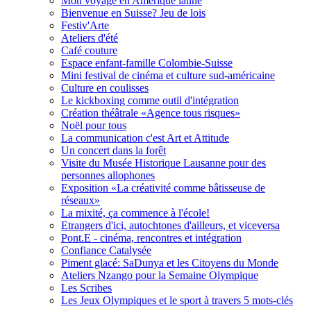
Mon voyage en Amérique latine
Bienvenue en Suisse? Jeu de lois
Festiv'Arte
Ateliers d'été
Café couture
Espace enfant-famille Colombie-Suisse
Mini festival de cinéma et culture sud-américaine
Culture en coulisses
Le kickboxing comme outil d'intégration
Création théâtrale «Agence tous risques»
Noël pour tous
La communication c'est Art et Attitude
Un concert dans la forêt
Visite du Musée Historique Lausanne pour des
personnes allophones
Exposition «La créativité comme bâtisseuse de
réseaux»
La mixité, ça commence à l'école!
Etrangers d'ici, autochtones d'ailleurs, et viceversa
Pont.E - cinéma, rencontres et intégration
Confiance Catalysée
Piment glacé: SaDunya et les Citoyens du Monde
Ateliers Nzango pour la Semaine Olympique
Les Scribes
Les Jeux Olympiques et le sport à travers 5 mots-clés