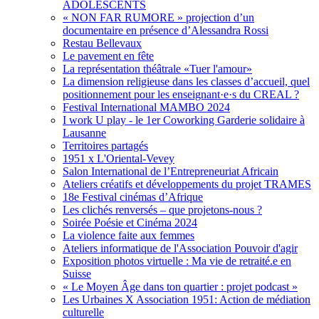
ADOLESCENTS
« NON FAR RUMORE » projection d’un
documentaire en présence d’Alessandra Rossi
Restau Bellevaux
Le pavement en fête
La représentation théâtrale «Tuer l'amour»
La dimension religieuse dans les classes d’accueil, quel
positionnement pour les enseignant·e·s du CREAL ?
Festival International MAMBO 2024
I work U play - le 1er Coworking Garderie solidaire à
Lausanne
Territoires partagés
1951 x L'Oriental-Vevey
Salon International de l’Entrepreneuriat Africain
Ateliers créatifs et développements du projet TRAMES
18e Festival cinémas d’Afrique
Les clichés renversés – que projetons-nous ?
Soirée Poésie et Cinéma 2024
La violence faite aux femmes
Ateliers informatique de l'Association Pouvoir d'agir
Exposition photos virtuelle : Ma vie de retraité.e en
Suisse
« Le Moyen Âge dans ton quartier : projet podcast »
Les Urbaines X Association 1951: Action de médiation
culturelle