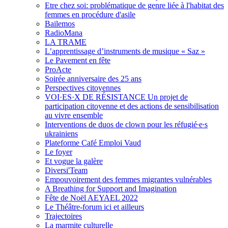
Etre chez soi: problématique de genre liée à l'habitat des
femmes en procédure d'asile
Bailemos
RadioMana
LA TRAME
L’apprentissage d’instruments de musique « Saz »
Le Pavement en fête
ProActe
Soirée anniversaire des 25 ans
Perspectives citoyennes
VOI·ES·X DE RÉSISTANCE Un projet de
participation citoyenne et des actions de sensibilisation
au vivre ensemble
Interventions de duos de clown pour les réfugié∙e∙s
ukrainiens
Plateforme Café Emploi Vaud
Le foyer
Et vogue la galère
Diversi'Team
Empouvoirement des femmes migrantes vulnérables
A Breathing for Support and Imagination
Fête de Noël AEYAEL 2022
Le Théâtre-forum ici et ailleurs
Trajectoires
La marmite culturelle