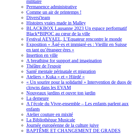
militaire
Permanence administrative
Comme un air de printemps !
Diversi'team
Histoires vraies made in Malley
BLACKBOX Lausanne 2023 Un espace performatif
Black*BIPOC au cœur de la ville
Festival AEYAEL, L’Equateur rencontre le monde
Exposition « Âgé·es et immigré·es : Vieillir en Suisse
en tant qu’étranger·ères »
Insertion en ville
A breathing for support and imagination
Théâtre de l'espoir
Santé mentale périnatale et migration
Ateliers « Kuka » et « Hiirdé »
« Un sourire pour la solidarité » Intervention de duos de
clowns dans les EVAM
Nouveaux jardins et ouvre ton jardin
La demeure
A l’école du Vivre-ensemble – Les enfants parlent aux
enfants
Atelier couture en mixité
La Bibliothèque Musicale
Journée européenne de la culture juive
BAPTÊME ET CHANGEMENT DE GRADES