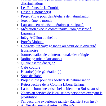
discriminations
Les Enfants de la Cumbia
Destin(s) nomade(s)
Projet Pilote pour des Ateliers de naturalisation
Jeux thème le monde
Lausanne en reliefs: itinéraires participatifs
Médiation avec la communauté Rom présente à
Lausanne
IntégrACTion au théâtre
Procès Mobutu
Horizons, un voyage inédit au cœur de la diversité
lausannoise
Journée nationale et internationale des réfugiés
Jardinage urbain lausannois
Quelle est ton énergie?
Café-couture
Histoire(s) de génération(s)
Sons de Babel
Projet Pilote pour des Ateliers de naturalisation
Rétrospective de la Colonia Libera Italiana
La traite humaine existe bel et bien... en Suisse aussi
20 ans au service de la cause des personnes exerçant la
prostitution
J'ai vécu une expérience raciste (Raciste à son insu)
Atelier de contes d'animaux illustrés