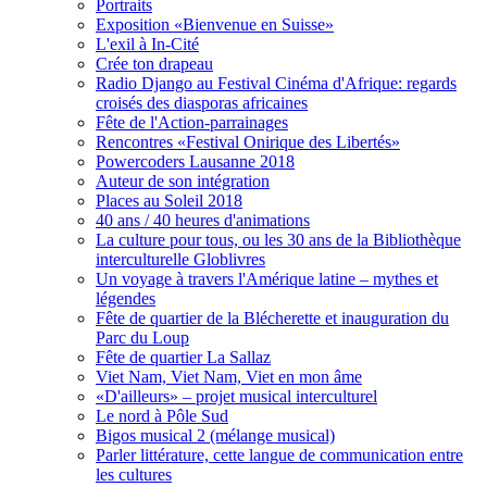
Portraits
Exposition «Bienvenue en Suisse»
L'exil à In-Cité
Crée ton drapeau
Radio Django au Festival Cinéma d'Afrique: regards
croisés des diasporas africaines
Fête de l'Action-parrainages
Rencontres «Festival Onirique des Libertés»
Powercoders Lausanne 2018
Auteur de son intégration
Places au Soleil 2018
40 ans / 40 heures d'animations
La culture pour tous, ou les 30 ans de la Bibliothèque
interculturelle Globlivres
Un voyage à travers l'Amérique latine – mythes et
légendes
Fête de quartier de la Blécherette et inauguration du
Parc du Loup
Fête de quartier La Sallaz
Viet Nam, Viet Nam, Viet en mon âme
«D'ailleurs» – projet musical interculturel
Le nord à Pôle Sud
Bigos musical 2 (mélange musical)
Parler littérature, cette langue de communication entre
les cultures