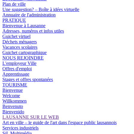
Plan de ville
Une suggestion? – Boîte à idées virtuelle
Annuaire de l'administration
PRATIQUE
Bienvenue à Lausanne
Adresses, numéros et infos utiles
Guichet virtuel
Déchets ménagers
Vacances scolaires
Guichet cartographique
NOUS REJOINDRE
L'employeur Ville
Offres d'emploi
Apprentissage
Stages et offres spontanées
TOURISME
Bienvenue
Welcome
Willkommen
Benvenuto
Bienvenido
LAUSANNE SUR LE WEB
Art en ville – le guide de l'art dans l'espace public lausannois
Services industriels
SiL Multimédia