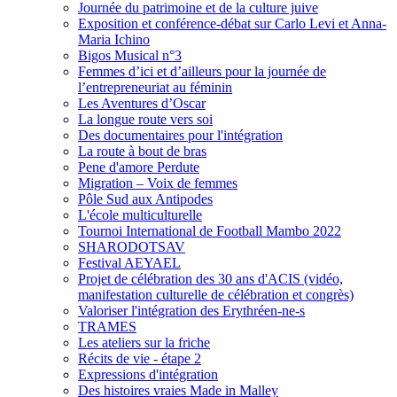
Journée du patrimoine et de la culture juive
Exposition et conférence-débat sur Carlo Levi et Anna-
Maria Ichino
Bigos Musical n°3
Femmes d’ici et d’ailleurs pour la journée de
l’entrepreneuriat au féminin
Les Aventures d’Oscar
La longue route vers soi
Des documentaires pour l'intégration
La route à bout de bras
Pene d'amore Perdute
Migration – Voix de femmes
Pôle Sud aux Antipodes
L'école multiculturelle
Tournoi International de Football Mambo 2022
SHARODOTSAV
Festival AEYAEL
Projet de célébration des 30 ans d'ACIS (vidéo,
manifestation culturelle de célébration et congrès)
Valoriser l'intégration des Erythréen-ne-s
TRAMES
Les ateliers sur la friche
Récits de vie - étape 2
Expressions d'intégration
Des histoires vraies Made in Malley