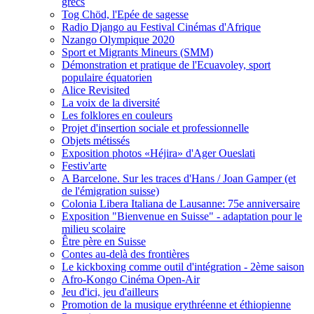
grecs
Tog Chöd, l'Epée de sagesse
Radio Django au Festival Cinémas d'Afrique
Nzango Olympique 2020
Sport et Migrants Mineurs (SMM)
Démonstration et pratique de l'Ecuavoley, sport
populaire équatorien
Alice Revisited
La voix de la diversité
Les folklores en couleurs
Projet d'insertion sociale et professionnelle
Objets métissés
Exposition photos «Héjira» d'Ager Oueslati
Festiv'arte
A Barcelone. Sur les traces d'Hans / Joan Gamper (et
de l'émigration suisse)
Colonia Libera Italiana de Lausanne: 75e anniversaire
Exposition "Bienvenue en Suisse" - adaptation pour le
milieu scolaire
Être père en Suisse
Contes au-delà des frontières
Le kickboxing comme outil d'intégration - 2ème saison
Afro-Kongo Cinéma Open-Air
Jeu d'ici, jeu d'ailleurs
Promotion de la musique erythréenne et éthiopienne