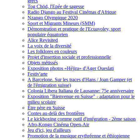
grecs
Tog Chöd, l'Epée de sagesse
Radio Django au Festival Cinémas d'Afrique
Nzango Olympique 2020
Sport et Migrants Mineurs (SMM)
Démonstration et pratique de l'Ecuavoley, sport
populaire équatorien
Alice Revisited
La voix de la diversité
Les folklores en couleurs
Projet d'insertion sociale et professionnelle
Objets métissés
Exposition photos «Héjira» d'Ager Oueslati
Festiv'arte
A Barcelone. Sur les traces d'Hans / Joan Gamper (et
de l'émigration suisse)
Colonia Libera Italiana de Lausanne: 75e anniversaire
Exposition "Bienvenue en Suisse" - adaptation pour le
milieu scolaire
Être père en Suisse
Contes au-delà des frontières
Le kickboxing comme outil d'intégration - 2ème saison
Afro-Kongo Cinéma Open-Air
Jeu d'ici, jeu d'ailleurs
Promotion de la musique erythréenne et éthiopienne