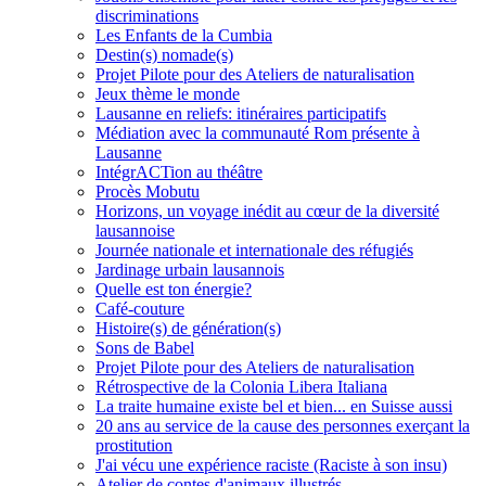
discriminations
Les Enfants de la Cumbia
Destin(s) nomade(s)
Projet Pilote pour des Ateliers de naturalisation
Jeux thème le monde
Lausanne en reliefs: itinéraires participatifs
Médiation avec la communauté Rom présente à
Lausanne
IntégrACTion au théâtre
Procès Mobutu
Horizons, un voyage inédit au cœur de la diversité
lausannoise
Journée nationale et internationale des réfugiés
Jardinage urbain lausannois
Quelle est ton énergie?
Café-couture
Histoire(s) de génération(s)
Sons de Babel
Projet Pilote pour des Ateliers de naturalisation
Rétrospective de la Colonia Libera Italiana
La traite humaine existe bel et bien... en Suisse aussi
20 ans au service de la cause des personnes exerçant la
prostitution
J'ai vécu une expérience raciste (Raciste à son insu)
Atelier de contes d'animaux illustrés