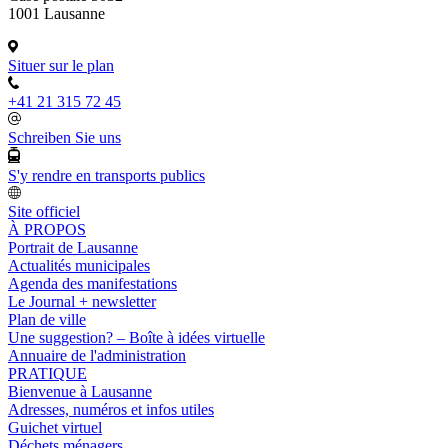
1001 Lausanne
Situer sur le plan
+41 21 315 72 45
Schreiben Sie uns
S'y rendre en transports publics
Site officiel
À PROPOS
Portrait de Lausanne
Actualités municipales
Agenda des manifestations
Le Journal + newsletter
Plan de ville
Une suggestion? – Boîte à idées virtuelle
Annuaire de l'administration
PRATIQUE
Bienvenue à Lausanne
Adresses, numéros et infos utiles
Guichet virtuel
Déchets ménagers