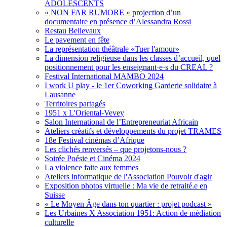
ADOLESCENTS
« NON FAR RUMORE » projection d’un
documentaire en présence d’Alessandra Rossi
Restau Bellevaux
Le pavement en fête
La représentation théâtrale «Tuer l'amour»
La dimension religieuse dans les classes d’accueil, quel
positionnement pour les enseignant·e·s du CREAL ?
Festival International MAMBO 2024
I work U play - le 1er Coworking Garderie solidaire à
Lausanne
Territoires partagés
1951 x L'Oriental-Vevey
Salon International de l’Entrepreneuriat Africain
Ateliers créatifs et développements du projet TRAMES
18e Festival cinémas d’Afrique
Les clichés renversés – que projetons-nous ?
Soirée Poésie et Cinéma 2024
La violence faite aux femmes
Ateliers informatique de l'Association Pouvoir d'agir
Exposition photos virtuelle : Ma vie de retraité.e en
Suisse
« Le Moyen Âge dans ton quartier : projet podcast »
Les Urbaines X Association 1951: Action de médiation
culturelle