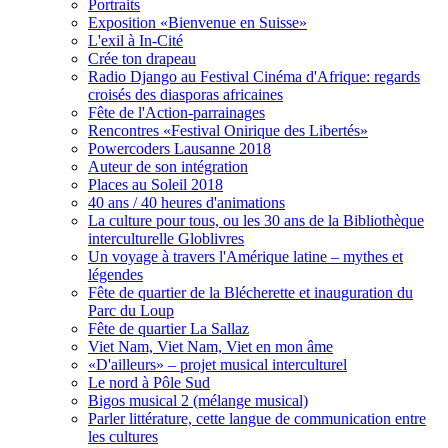
Portraits
Exposition «Bienvenue en Suisse»
L'exil à In-Cité
Crée ton drapeau
Radio Django au Festival Cinéma d'Afrique: regards
croisés des diasporas africaines
Fête de l'Action-parrainages
Rencontres «Festival Onirique des Libertés»
Powercoders Lausanne 2018
Auteur de son intégration
Places au Soleil 2018
40 ans / 40 heures d'animations
La culture pour tous, ou les 30 ans de la Bibliothèque
interculturelle Globlivres
Un voyage à travers l'Amérique latine – mythes et
légendes
Fête de quartier de la Blécherette et inauguration du
Parc du Loup
Fête de quartier La Sallaz
Viet Nam, Viet Nam, Viet en mon âme
«D'ailleurs» – projet musical interculturel
Le nord à Pôle Sud
Bigos musical 2 (mélange musical)
Parler littérature, cette langue de communication entre
les cultures