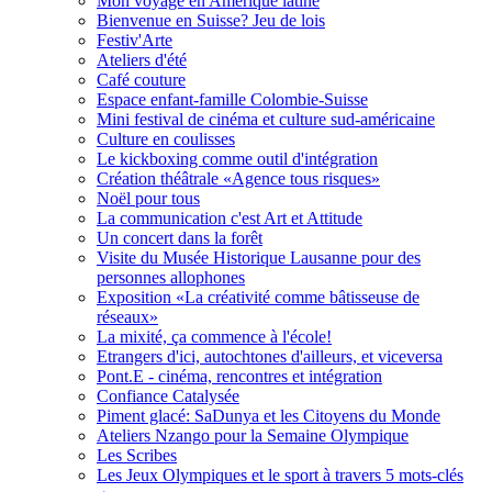
Mon voyage en Amérique latine
Bienvenue en Suisse? Jeu de lois
Festiv'Arte
Ateliers d'été
Café couture
Espace enfant-famille Colombie-Suisse
Mini festival de cinéma et culture sud-américaine
Culture en coulisses
Le kickboxing comme outil d'intégration
Création théâtrale «Agence tous risques»
Noël pour tous
La communication c'est Art et Attitude
Un concert dans la forêt
Visite du Musée Historique Lausanne pour des
personnes allophones
Exposition «La créativité comme bâtisseuse de
réseaux»
La mixité, ça commence à l'école!
Etrangers d'ici, autochtones d'ailleurs, et viceversa
Pont.E - cinéma, rencontres et intégration
Confiance Catalysée
Piment glacé: SaDunya et les Citoyens du Monde
Ateliers Nzango pour la Semaine Olympique
Les Scribes
Les Jeux Olympiques et le sport à travers 5 mots-clés