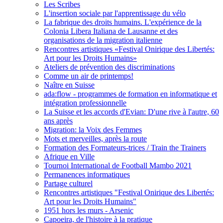
Les Scribes
L'insertion sociale par l'apprentissage du vélo
La fabrique des droits humains. L'expérience de la
Colonia Libera Italiana de Lausanne et des
organisations de la migration italienne
Rencontres artistiques «Festival Onirique des Libertés:
Art pour les Droits Humains»
Ateliers de prévention des discriminations
Comme un air de printemps!
Naître en Suisse
ada:flow - programmes de formation en informatique et
intégration professionnelle
La Suisse et les accords d'Evian: D'une rive à l'autre, 60
ans après
Migration: la Voix des Femmes
Mots et merveilles, après la route
Formation des Formateurs-trices / Train the Trainers
Afrique en Ville
Tournoi International de Football Mambo 2021
Permanences informatiques
Partage culturel
Rencontres artistiques "Festival Onirique des Libertés:
Art pour les Droits Humains"
1951 hors les murs - Arsenic
Capoeira, de l'histoire à la pratique