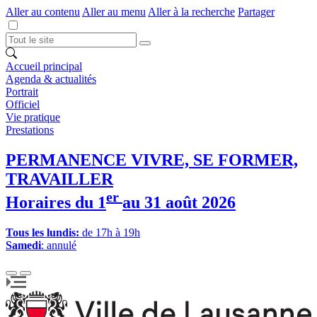
Aller au contenu
Aller au menu
Aller à la recherche
Partager
Accueil principal
Agenda & actualités
Portrait
Officiel
Vie pratique
Prestations
PERMANENCE VIVRE, SE FORMER,
TRAVAILLER
er
Horaires du 1
au 31 août 2026
Tous les lundis:
de 17h à 19h
Samedi
: annulé