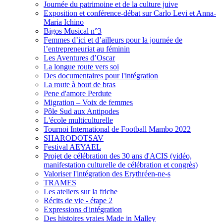
Journée du patrimoine et de la culture juive
Exposition et conférence-débat sur Carlo Levi et Anna-
Maria Ichino
Bigos Musical n°3
Femmes d’ici et d’ailleurs pour la journée de
l’entrepreneuriat au féminin
Les Aventures d’Oscar
La longue route vers soi
Des documentaires pour l'intégration
La route à bout de bras
Pene d'amore Perdute
Migration – Voix de femmes
Pôle Sud aux Antipodes
L'école multiculturelle
Tournoi International de Football Mambo 2022
SHARODOTSAV
Festival AEYAEL
Projet de célébration des 30 ans d'ACIS (vidéo,
manifestation culturelle de célébration et congrès)
Valoriser l'intégration des Erythréen-ne-s
TRAMES
Les ateliers sur la friche
Récits de vie - étape 2
Expressions d'intégration
Des histoires vraies Made in Malley