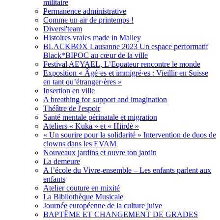
militaire
Permanence administrative
Comme un air de printemps !
Diversi'team
Histoires vraies made in Malley
BLACKBOX Lausanne 2023 Un espace performatif
Black*BIPOC au cœur de la ville
Festival AEYAEL, L’Equateur rencontre le monde
Exposition « Âgé·es et immigré·es : Vieillir en Suisse
en tant qu’étranger·ères »
Insertion en ville
A breathing for support and imagination
Théâtre de l'espoir
Santé mentale périnatale et migration
Ateliers « Kuka » et « Hiirdé »
« Un sourire pour la solidarité » Intervention de duos de
clowns dans les EVAM
Nouveaux jardins et ouvre ton jardin
La demeure
A l’école du Vivre-ensemble – Les enfants parlent aux
enfants
Atelier couture en mixité
La Bibliothèque Musicale
Journée européenne de la culture juive
BAPTÊME ET CHANGEMENT DE GRADES