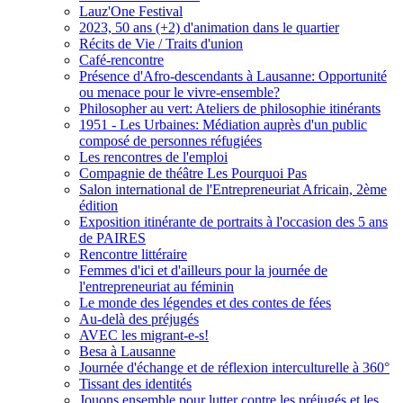
Lauz'One Festival
2023, 50 ans (+2) d'animation dans le quartier
Récits de Vie / Traits d'union
Café-rencontre
Présence d'Afro-descendants à Lausanne: Opportunité
ou menace pour le vivre-ensemble?
Philosopher au vert: Ateliers de philosophie itinérants
1951 - Les Urbaines: Médiation auprès d'un public
composé de personnes réfugiées
Les rencontres de l'emploi
Compagnie de théâtre Les Pourquoi Pas
Salon international de l'Entrepreneuriat Africain, 2ème
édition
Exposition itinérante de portraits à l'occasion des 5 ans
de PAIRES
Rencontre littéraire
Femmes d'ici et d'ailleurs pour la journée de
l'entrepreneuriat au féminin
Le monde des légendes et des contes de fées
Au-delà des préjugés
AVEC les migrant-e-s!
Besa à Lausanne
Journée d'échange et de réflexion interculturelle à 360°
Tissant des identités
Jouons ensemble pour lutter contre les préjugés et les