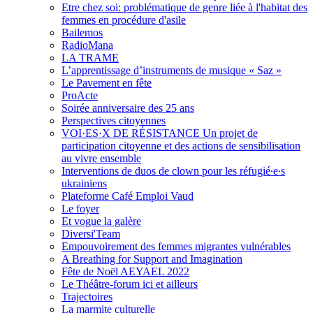
Etre chez soi: problématique de genre liée à l'habitat des
femmes en procédure d'asile
Bailemos
RadioMana
LA TRAME
L’apprentissage d’instruments de musique « Saz »
Le Pavement en fête
ProActe
Soirée anniversaire des 25 ans
Perspectives citoyennes
VOI·ES·X DE RÉSISTANCE Un projet de
participation citoyenne et des actions de sensibilisation
au vivre ensemble
Interventions de duos de clown pour les réfugié∙e∙s
ukrainiens
Plateforme Café Emploi Vaud
Le foyer
Et vogue la galère
Diversi'Team
Empouvoirement des femmes migrantes vulnérables
A Breathing for Support and Imagination
Fête de Noël AEYAEL 2022
Le Théâtre-forum ici et ailleurs
Trajectoires
La marmite culturelle