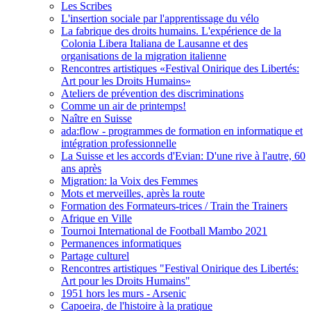
Les Scribes
L'insertion sociale par l'apprentissage du vélo
La fabrique des droits humains. L'expérience de la
Colonia Libera Italiana de Lausanne et des
organisations de la migration italienne
Rencontres artistiques «Festival Onirique des Libertés:
Art pour les Droits Humains»
Ateliers de prévention des discriminations
Comme un air de printemps!
Naître en Suisse
ada:flow - programmes de formation en informatique et
intégration professionnelle
La Suisse et les accords d'Evian: D'une rive à l'autre, 60
ans après
Migration: la Voix des Femmes
Mots et merveilles, après la route
Formation des Formateurs-trices / Train the Trainers
Afrique en Ville
Tournoi International de Football Mambo 2021
Permanences informatiques
Partage culturel
Rencontres artistiques "Festival Onirique des Libertés:
Art pour les Droits Humains"
1951 hors les murs - Arsenic
Capoeira, de l'histoire à la pratique