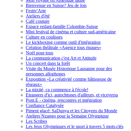
Mon voyage en Amérique latine
Bienvenue en Suisse? Jeu de lois
Festiv'Arte
Ateliers d'été
Café couture
Espace enfant-famille Colombie-Suisse
Mini festival de cinéma et culture sud-américaine
Culture en coulisses
Le kickboxing comme outil d'intégration
Création théâtrale «Agence tous risques»
Noël pour tous
La communication c'est Art et Attitude
Un concert dans la forêt
Visite du Musée Historique Lausanne pour des
personnes allophones
Exposition «La créativité comme bâtisseuse de
réseaux»
La mixité, ça commence à l'école!
Etrangers d'ici, autochtones d'ailleurs, et viceversa
Pont.E - cinéma, rencontres et intégration
Confiance Catalysée
Piment glacé: SaDunya et les Citoyens du Monde
Ateliers Nzango pour la Semaine Olympique
Les Scribes
Les Jeux Olympiques et le sport à travers 5 mots-clés