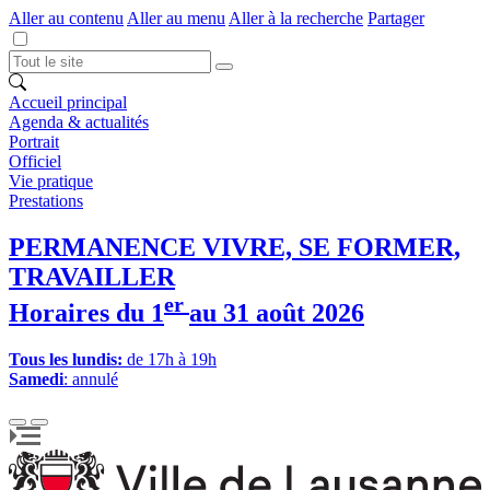
Aller au contenu
Aller au menu
Aller à la recherche
Partager
Accueil principal
Agenda & actualités
Portrait
Officiel
Vie pratique
Prestations
PERMANENCE VIVRE, SE FORMER,
TRAVAILLER
er
Horaires du 1
au 31 août 2026
Tous les lundis:
de 17h à 19h
Samedi
: annulé