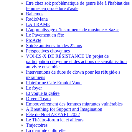
Etre chez soi: problématique de genre liée à l'habitat des
femmes en procédure d'asile
Bailemos
RadioMana
LA TRAME
L’apprentissage d’instruments de musique « Saz »
Le Pavement en fête
ProActe
Soirée anniversaire des 25 ans
Perspectives citoyennes
VOI·ES·X DE RÉSISTANCE Un projet de
participation citoyenne et des actions de sensibilisation
au vivre ensemble
Interventions de duos de clown pour les réfugié∙e∙s
ukrainiens
Plateforme Café Emploi Vaud
Le foyer
Et vogue la galère
Diversi'Team
Empouvoirement des femmes migrantes vulnérables
A Breathing for Support and Imagination
Fête de Noël AEYAEL 2022
Le Théâtre-forum ici et ailleurs
Trajectoires
La marmite culturelle