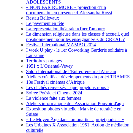
ADOLESCENTS
« NON FAR RUMORE » projection d’un
documentaire en présence d’Alessandra Rossi
Restau Bellevaux
Le pavement en fête
La représentation théâtrale «Tuer l'amour»
La dimension religieuse dans les classes d’accueil, quel
positionnement pour les enseignant·e·s du CREAL ?
Festival International MAMBO 2024
I work U play - le 1er Coworking Garderie solidaire à
Lausanne
Territoires partagés
1951 x L'Oriental-Vevey
Salon International de l’Entrepreneuriat Africain
Ateliers créatifs et développements du projet TRAMES
18e Festival cinémas d’Afrique
Les clichés renversés – que projetons-nous ?
Soirée Poésie et Cinéma 2024
La violence faite aux femmes
Ateliers informatique de l'Association Pouvoir d'agir
Exposition photos virtuelle : Ma vie de retraité.e en
Suisse
« Le Moyen Âge dans ton quartier : projet podcast »
Les Urbaines X Association 1951: Action de médiation
culturelle