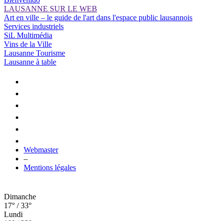
LAUSANNE SUR LE WEB
Art en ville – le guide de l'art dans l'espace public lausannois
Services industriels
SiL Multimédia
Vins de la Ville
Lausanne Tourisme
Lausanne à table
Webmaster
–
Mentions légales
Dimanche
17° / 33°
Lundi