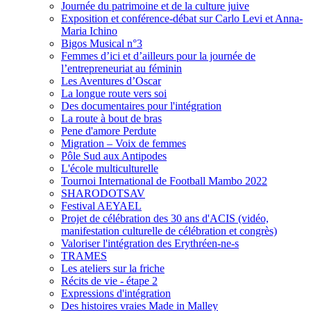
Journée du patrimoine et de la culture juive
Exposition et conférence-débat sur Carlo Levi et Anna-
Maria Ichino
Bigos Musical n°3
Femmes d’ici et d’ailleurs pour la journée de
l’entrepreneuriat au féminin
Les Aventures d’Oscar
La longue route vers soi
Des documentaires pour l'intégration
La route à bout de bras
Pene d'amore Perdute
Migration – Voix de femmes
Pôle Sud aux Antipodes
L'école multiculturelle
Tournoi International de Football Mambo 2022
SHARODOTSAV
Festival AEYAEL
Projet de célébration des 30 ans d'ACIS (vidéo,
manifestation culturelle de célébration et congrès)
Valoriser l'intégration des Erythréen-ne-s
TRAMES
Les ateliers sur la friche
Récits de vie - étape 2
Expressions d'intégration
Des histoires vraies Made in Malley