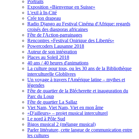
Portraits
Exposition «Bienvenue en Suisse»
L'exil à In-Cité
Crée ton drapeau
Radio Django au Festival Cinéma d'Afrique: regards
croisés des diasporas africaines
Fête de l'Action-parrainages
Rencontres «Festival Onirique des Libertés»
Powercoders Lausanne 2018
Auteur de son intégration
Places au Soleil 2018
40 ans / 40 heures d'animations
La culture pour tous, ou les 30 ans de la Bibliothèque
interculturelle Globlivres
Un voyage à travers l'Amérique latine – mythes et
légendes
Fête de quartier de la Blécherette et inauguration du
Parc du Loup
Fête de quartier La Sallaz
Viet Nam, Viet Nam, Viet en mon âme
«D'ailleurs» – projet musical interculturel
Le nord à Pôle Sud
Bigos musical 2 (mélange musical)
Parler littérature, cette langue de communication entre
les cultures