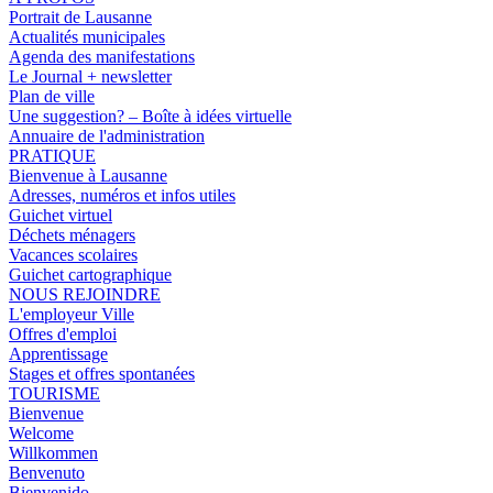
Portrait de Lausanne
Actualités municipales
Agenda des manifestations
Le Journal + newsletter
Plan de ville
Une suggestion? – Boîte à idées virtuelle
Annuaire de l'administration
PRATIQUE
Bienvenue à Lausanne
Adresses, numéros et infos utiles
Guichet virtuel
Déchets ménagers
Vacances scolaires
Guichet cartographique
NOUS REJOINDRE
L'employeur Ville
Offres d'emploi
Apprentissage
Stages et offres spontanées
TOURISME
Bienvenue
Welcome
Willkommen
Benvenuto
Bienvenido