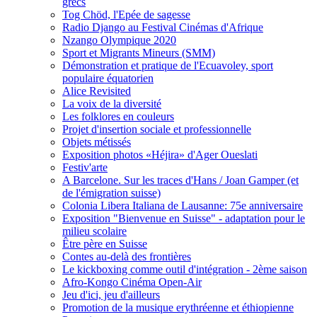
grecs
Tog Chöd, l'Epée de sagesse
Radio Django au Festival Cinémas d'Afrique
Nzango Olympique 2020
Sport et Migrants Mineurs (SMM)
Démonstration et pratique de l'Ecuavoley, sport
populaire équatorien
Alice Revisited
La voix de la diversité
Les folklores en couleurs
Projet d'insertion sociale et professionnelle
Objets métissés
Exposition photos «Héjira» d'Ager Oueslati
Festiv'arte
A Barcelone. Sur les traces d'Hans / Joan Gamper (et
de l'émigration suisse)
Colonia Libera Italiana de Lausanne: 75e anniversaire
Exposition "Bienvenue en Suisse" - adaptation pour le
milieu scolaire
Être père en Suisse
Contes au-delà des frontières
Le kickboxing comme outil d'intégration - 2ème saison
Afro-Kongo Cinéma Open-Air
Jeu d'ici, jeu d'ailleurs
Promotion de la musique erythréenne et éthiopienne