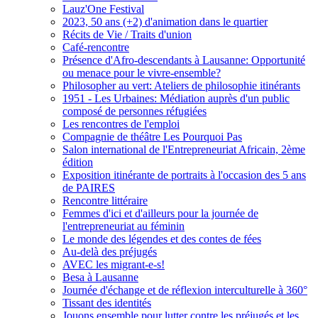
Lauz'One Festival
2023, 50 ans (+2) d'animation dans le quartier
Récits de Vie / Traits d'union
Café-rencontre
Présence d'Afro-descendants à Lausanne: Opportunité
ou menace pour le vivre-ensemble?
Philosopher au vert: Ateliers de philosophie itinérants
1951 - Les Urbaines: Médiation auprès d'un public
composé de personnes réfugiées
Les rencontres de l'emploi
Compagnie de théâtre Les Pourquoi Pas
Salon international de l'Entrepreneuriat Africain, 2ème
édition
Exposition itinérante de portraits à l'occasion des 5 ans
de PAIRES
Rencontre littéraire
Femmes d'ici et d'ailleurs pour la journée de
l'entrepreneuriat au féminin
Le monde des légendes et des contes de fées
Au-delà des préjugés
AVEC les migrant-e-s!
Besa à Lausanne
Journée d'échange et de réflexion interculturelle à 360°
Tissant des identités
Jouons ensemble pour lutter contre les préjugés et les