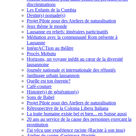
discriminations
Les Enfants de la Cumbia
Destin(s) nomade(s)
Projet Pilote pour des Ateliers de naturalisation
Jeux thème le monde
Lausanne en reliefs: itinéraires participatifs
Médiation avec la communauté Rom présente à
Lausanne
IntégrACTion au théâtre
Procès Mobutu
Horizons, un voyage inédit au cœur de la diversité
lausannoise
Journée nationale et internationale des réfugiés
Jardinage urbain lausannois
Quelle est ton énergie?
Café-couture
Histoire(s) de génération(s)
Sons de Babel
Projet Pilote pour des Ateliers de naturalisation
Rétrospective de la Colonia Libera Italiana
La traite humaine existe bel et bien... en Suisse aussi
20 ans au service de la cause des personnes exerçant la
prostitution
J'ai vécu une expérience raciste (Raciste à son insu)
Atelier de contes d'animaux illustrés