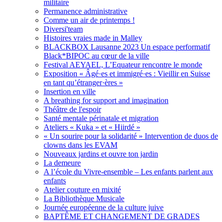
militaire
Permanence administrative
Comme un air de printemps !
Diversi'team
Histoires vraies made in Malley
BLACKBOX Lausanne 2023 Un espace performatif
Black*BIPOC au cœur de la ville
Festival AEYAEL, L’Equateur rencontre le monde
Exposition « Âgé·es et immigré·es : Vieillir en Suisse
en tant qu’étranger·ères »
Insertion en ville
A breathing for support and imagination
Théâtre de l'espoir
Santé mentale périnatale et migration
Ateliers « Kuka » et « Hiirdé »
« Un sourire pour la solidarité » Intervention de duos de
clowns dans les EVAM
Nouveaux jardins et ouvre ton jardin
La demeure
A l’école du Vivre-ensemble – Les enfants parlent aux
enfants
Atelier couture en mixité
La Bibliothèque Musicale
Journée européenne de la culture juive
BAPTÊME ET CHANGEMENT DE GRADES