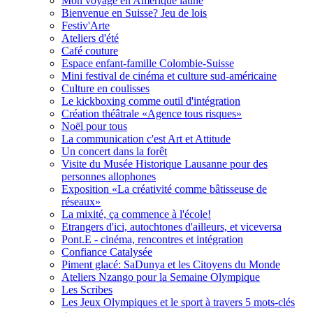
Mon voyage en Amérique latine
Bienvenue en Suisse? Jeu de lois
Festiv'Arte
Ateliers d'été
Café couture
Espace enfant-famille Colombie-Suisse
Mini festival de cinéma et culture sud-américaine
Culture en coulisses
Le kickboxing comme outil d'intégration
Création théâtrale «Agence tous risques»
Noël pour tous
La communication c'est Art et Attitude
Un concert dans la forêt
Visite du Musée Historique Lausanne pour des
personnes allophones
Exposition «La créativité comme bâtisseuse de
réseaux»
La mixité, ça commence à l'école!
Etrangers d'ici, autochtones d'ailleurs, et viceversa
Pont.E - cinéma, rencontres et intégration
Confiance Catalysée
Piment glacé: SaDunya et les Citoyens du Monde
Ateliers Nzango pour la Semaine Olympique
Les Scribes
Les Jeux Olympiques et le sport à travers 5 mots-clés