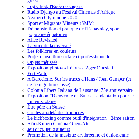
grecs
Tog Chöd, l'Epée de sagesse
Radio Django au Festival Cinémas d'Afrique
Nzango Olympique 2020
Sport et Migrants Mineurs (SMM)
Démonstration et pratique de l'Ecuavoley, sport
populaire équatorien
Alice Revisited
La voix de la diversité
Les folklores en couleurs
Projet d'insertion sociale et professionnelle
Objets métissés
Exposition photos «Héjira» d'Ager Oueslati
Festiv'arte
A Barcelone. Sur les traces d'Hans / Joan Gamper (et
de l'émigration suisse)
Colonia Libera Italiana de Lausanne: 75e anniversaire
Exposition "Bienvenue en Suisse" - adaptation pour le
milieu scolaire
Être père en Suisse
Contes au-delà des frontières
Le kickboxing comme outil d'intégration - 2ème saison
Afro-Kongo Cinéma Open-Air
Jeu d'ici, jeu d'ailleurs
Promotion de la musique erythréenne et éthiopienne