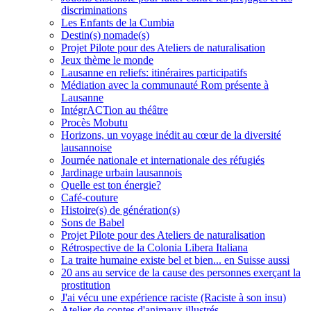
discriminations
Les Enfants de la Cumbia
Destin(s) nomade(s)
Projet Pilote pour des Ateliers de naturalisation
Jeux thème le monde
Lausanne en reliefs: itinéraires participatifs
Médiation avec la communauté Rom présente à
Lausanne
IntégrACTion au théâtre
Procès Mobutu
Horizons, un voyage inédit au cœur de la diversité
lausannoise
Journée nationale et internationale des réfugiés
Jardinage urbain lausannois
Quelle est ton énergie?
Café-couture
Histoire(s) de génération(s)
Sons de Babel
Projet Pilote pour des Ateliers de naturalisation
Rétrospective de la Colonia Libera Italiana
La traite humaine existe bel et bien... en Suisse aussi
20 ans au service de la cause des personnes exerçant la
prostitution
J'ai vécu une expérience raciste (Raciste à son insu)
Atelier de contes d'animaux illustrés