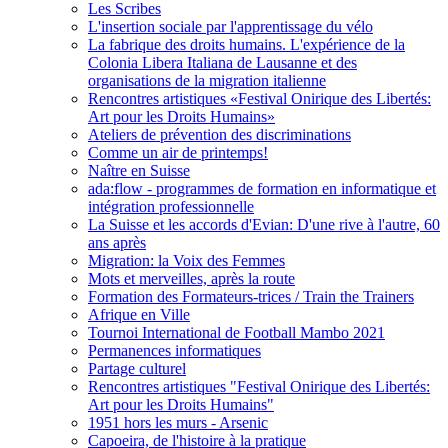
Les Scribes
L'insertion sociale par l'apprentissage du vélo
La fabrique des droits humains. L'expérience de la
Colonia Libera Italiana de Lausanne et des
organisations de la migration italienne
Rencontres artistiques «Festival Onirique des Libertés:
Art pour les Droits Humains»
Ateliers de prévention des discriminations
Comme un air de printemps!
Naître en Suisse
ada:flow - programmes de formation en informatique et
intégration professionnelle
La Suisse et les accords d'Evian: D'une rive à l'autre, 60
ans après
Migration: la Voix des Femmes
Mots et merveilles, après la route
Formation des Formateurs-trices / Train the Trainers
Afrique en Ville
Tournoi International de Football Mambo 2021
Permanences informatiques
Partage culturel
Rencontres artistiques "Festival Onirique des Libertés:
Art pour les Droits Humains"
1951 hors les murs - Arsenic
Capoeira, de l'histoire à la pratique