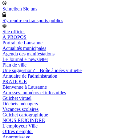
Schreiben Sie uns
S'y rendre en transports publics
Site officiel
À PROPOS
Portrait de Lausanne
Actualités municipales
Agenda des manifestations
Le Journal + newsletter
Plan de ville
Une suggestion? – Boîte à idées virtuelle
Annuaire de l'administration
PRATIQUE
Bienvenue à Lausanne
Adresses, numéros et infos utiles
Guichet virtuel
Déchets ménagers
Vacances scolaires
Guichet cartographique
NOUS REJOINDRE
L'employeur Ville
Offres d'emploi
Apprentissage