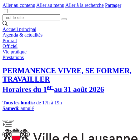
Aller au contenu
Aller au menu
Aller à la recherche
Partager
Accueil principal
Agenda & actualités
Portrait
Officiel
Vie pratique
Prestations
PERMANENCE VIVRE, SE FORMER,
TRAVAILLER
er
Horaires du 1
au 31 août 2026
Tous les lundis:
de 17h à 19h
Samedi
: annulé