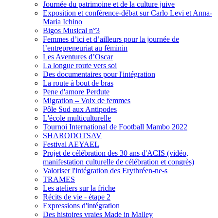
Journée du patrimoine et de la culture juive
Exposition et conférence-débat sur Carlo Levi et Anna-
Maria Ichino
Bigos Musical n°3
Femmes d’ici et d’ailleurs pour la journée de
l’entrepreneuriat au féminin
Les Aventures d’Oscar
La longue route vers soi
Des documentaires pour l'intégration
La route à bout de bras
Pene d'amore Perdute
Migration – Voix de femmes
Pôle Sud aux Antipodes
L'école multiculturelle
Tournoi International de Football Mambo 2022
SHARODOTSAV
Festival AEYAEL
Projet de célébration des 30 ans d'ACIS (vidéo,
manifestation culturelle de célébration et congrès)
Valoriser l'intégration des Erythréen-ne-s
TRAMES
Les ateliers sur la friche
Récits de vie - étape 2
Expressions d'intégration
Des histoires vraies Made in Malley