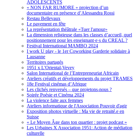
ADOLESCENTS
« NON FAR RUMORE » projection d’un
documentaire en présence d’Alessandra Rossi
Restau Bellevaux
Le pavement en fête
La représentation théâtrale «Tuer l'amour»
La dimension religieuse dans les classes d’accueil, quel
positionnement pour les enseignant·e·s du CREAL ?
Festival International MAMBO 2024
I work U play - le 1er Coworking Garderie solidaire à
Lausanne
Territoires partagés
1951 x L'Oriental-Vevey
Salon International de l’Entrepreneuriat Africain
Ateliers créatifs et développements du projet TRAMES
18e Festival cinémas d’Afrique
Les clichés renversés – que projetons-nous ?
Soirée Poésie et Cinéma 2024
La violence faite aux femmes
Ateliers informatique de l'Association Pouvoir d'agir
Exposition photos virtuelle : Ma vie de retraité.e en
Suisse
« Le Moyen Âge dans ton quartier : projet podcast »
Les Urbaines X Association 1951: Action de médiation
culturelle