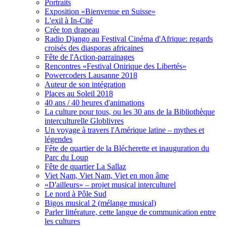
Portraits
Exposition «Bienvenue en Suisse»
L'exil à In-Cité
Crée ton drapeau
Radio Django au Festival Cinéma d'Afrique: regards
croisés des diasporas africaines
Fête de l'Action-parrainages
Rencontres «Festival Onirique des Libertés»
Powercoders Lausanne 2018
Auteur de son intégration
Places au Soleil 2018
40 ans / 40 heures d'animations
La culture pour tous, ou les 30 ans de la Bibliothèque
interculturelle Globlivres
Un voyage à travers l'Amérique latine – mythes et
légendes
Fête de quartier de la Blécherette et inauguration du
Parc du Loup
Fête de quartier La Sallaz
Viet Nam, Viet Nam, Viet en mon âme
«D'ailleurs» – projet musical interculturel
Le nord à Pôle Sud
Bigos musical 2 (mélange musical)
Parler littérature, cette langue de communication entre
les cultures