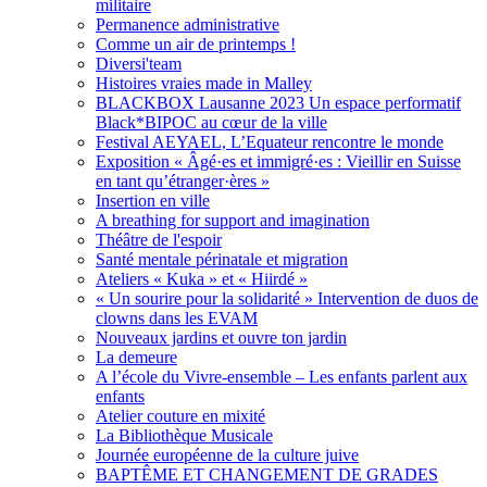
militaire
Permanence administrative
Comme un air de printemps !
Diversi'team
Histoires vraies made in Malley
BLACKBOX Lausanne 2023 Un espace performatif
Black*BIPOC au cœur de la ville
Festival AEYAEL, L’Equateur rencontre le monde
Exposition « Âgé·es et immigré·es : Vieillir en Suisse
en tant qu’étranger·ères »
Insertion en ville
A breathing for support and imagination
Théâtre de l'espoir
Santé mentale périnatale et migration
Ateliers « Kuka » et « Hiirdé »
« Un sourire pour la solidarité » Intervention de duos de
clowns dans les EVAM
Nouveaux jardins et ouvre ton jardin
La demeure
A l’école du Vivre-ensemble – Les enfants parlent aux
enfants
Atelier couture en mixité
La Bibliothèque Musicale
Journée européenne de la culture juive
BAPTÊME ET CHANGEMENT DE GRADES