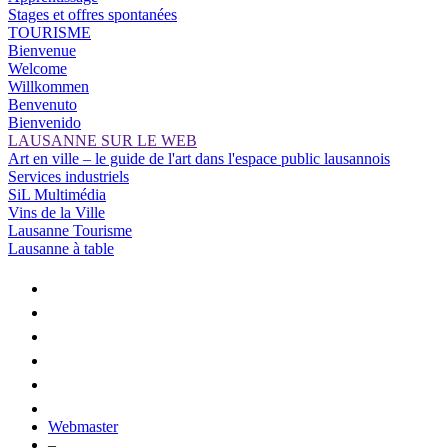
Stages et offres spontanées
TOURISME
Bienvenue
Welcome
Willkommen
Benvenuto
Bienvenido
LAUSANNE SUR LE WEB
Art en ville – le guide de l'art dans l'espace public lausannois
Services industriels
SiL Multimédia
Vins de la Ville
Lausanne Tourisme
Lausanne à table
Webmaster
–