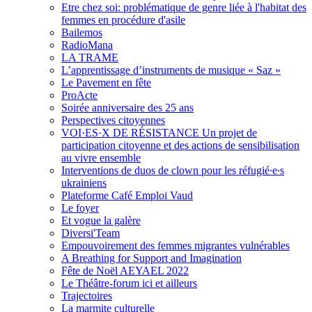
Etre chez soi: problématique de genre liée à l'habitat des
femmes en procédure d'asile
Bailemos
RadioMana
LA TRAME
L’apprentissage d’instruments de musique « Saz »
Le Pavement en fête
ProActe
Soirée anniversaire des 25 ans
Perspectives citoyennes
VOI·ES·X DE RÉSISTANCE Un projet de
participation citoyenne et des actions de sensibilisation
au vivre ensemble
Interventions de duos de clown pour les réfugié∙e∙s
ukrainiens
Plateforme Café Emploi Vaud
Le foyer
Et vogue la galère
Diversi'Team
Empouvoirement des femmes migrantes vulnérables
A Breathing for Support and Imagination
Fête de Noël AEYAEL 2022
Le Théâtre-forum ici et ailleurs
Trajectoires
La marmite culturelle