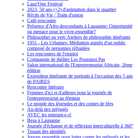
Lauz'One Festival
2023, 50 ans (+2) d'animation dans le quartier
Récits de Vie / Traits d'union
Café-rencontre
Présence d'Afro-descendants à Lausanne: Opportunité
ou menace pour le vivre-ensemble?
Philosopher au vert: Ateliers de philosophie itinérants
1951 - Les Urbaines: Médiation auprès d'un public
composé de personnes réfugiées
Les rencontres de l'emploi
Compagnie de théâtre Les Pourquoi Pas
Salon international de l'Entrepreneuriat Africain, 2ème
édition
Exposition itinérante de portraits à l'occasion des 5 ans
de PAIRES
Rencontre littéraire
Femmes d'ici et d'ailleurs pour la journée de
l'entrepreneuriat au féminin
Le monde des légendes et des contes de fées
Au-delà des préjugés
AVEC les migrant-e-s!
Besa à Lausanne
Journée d'échange et de réflexion interculturelle à 360°
Tissant des identités
Jouons ensemble pour lutter contre les préjugés et les