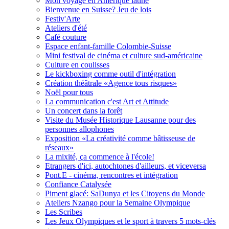
Mon voyage en Amérique latine
Bienvenue en Suisse? Jeu de lois
Festiv'Arte
Ateliers d'été
Café couture
Espace enfant-famille Colombie-Suisse
Mini festival de cinéma et culture sud-américaine
Culture en coulisses
Le kickboxing comme outil d'intégration
Création théâtrale «Agence tous risques»
Noël pour tous
La communication c'est Art et Attitude
Un concert dans la forêt
Visite du Musée Historique Lausanne pour des
personnes allophones
Exposition «La créativité comme bâtisseuse de
réseaux»
La mixité, ça commence à l'école!
Etrangers d'ici, autochtones d'ailleurs, et viceversa
Pont.E - cinéma, rencontres et intégration
Confiance Catalysée
Piment glacé: SaDunya et les Citoyens du Monde
Ateliers Nzango pour la Semaine Olympique
Les Scribes
Les Jeux Olympiques et le sport à travers 5 mots-clés