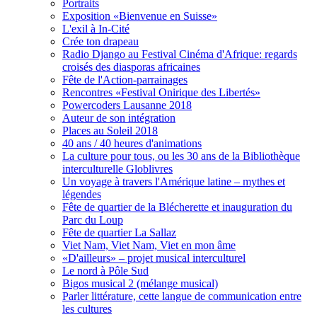
Portraits
Exposition «Bienvenue en Suisse»
L'exil à In-Cité
Crée ton drapeau
Radio Django au Festival Cinéma d'Afrique: regards
croisés des diasporas africaines
Fête de l'Action-parrainages
Rencontres «Festival Onirique des Libertés»
Powercoders Lausanne 2018
Auteur de son intégration
Places au Soleil 2018
40 ans / 40 heures d'animations
La culture pour tous, ou les 30 ans de la Bibliothèque
interculturelle Globlivres
Un voyage à travers l'Amérique latine – mythes et
légendes
Fête de quartier de la Blécherette et inauguration du
Parc du Loup
Fête de quartier La Sallaz
Viet Nam, Viet Nam, Viet en mon âme
«D'ailleurs» – projet musical interculturel
Le nord à Pôle Sud
Bigos musical 2 (mélange musical)
Parler littérature, cette langue de communication entre
les cultures