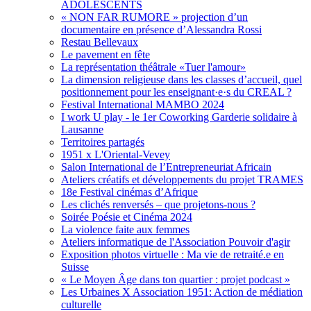
ADOLESCENTS
« NON FAR RUMORE » projection d’un
documentaire en présence d’Alessandra Rossi
Restau Bellevaux
Le pavement en fête
La représentation théâtrale «Tuer l'amour»
La dimension religieuse dans les classes d’accueil, quel
positionnement pour les enseignant·e·s du CREAL ?
Festival International MAMBO 2024
I work U play - le 1er Coworking Garderie solidaire à
Lausanne
Territoires partagés
1951 x L'Oriental-Vevey
Salon International de l’Entrepreneuriat Africain
Ateliers créatifs et développements du projet TRAMES
18e Festival cinémas d’Afrique
Les clichés renversés – que projetons-nous ?
Soirée Poésie et Cinéma 2024
La violence faite aux femmes
Ateliers informatique de l'Association Pouvoir d'agir
Exposition photos virtuelle : Ma vie de retraité.e en
Suisse
« Le Moyen Âge dans ton quartier : projet podcast »
Les Urbaines X Association 1951: Action de médiation
culturelle