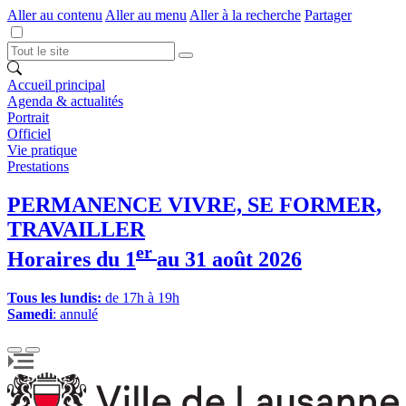
Aller au contenu
Aller au menu
Aller à la recherche
Partager
Accueil principal
Agenda & actualités
Portrait
Officiel
Vie pratique
Prestations
PERMANENCE VIVRE, SE FORMER,
TRAVAILLER
er
Horaires du 1
au 31 août 2026
Tous les lundis:
de 17h à 19h
Samedi
: annulé