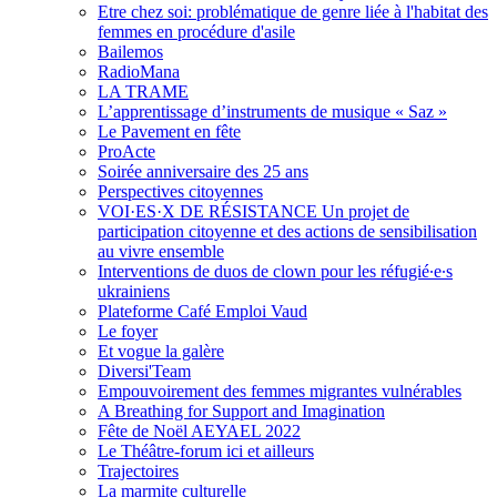
Etre chez soi: problématique de genre liée à l'habitat des
femmes en procédure d'asile
Bailemos
RadioMana
LA TRAME
L’apprentissage d’instruments de musique « Saz »
Le Pavement en fête
ProActe
Soirée anniversaire des 25 ans
Perspectives citoyennes
VOI·ES·X DE RÉSISTANCE Un projet de
participation citoyenne et des actions de sensibilisation
au vivre ensemble
Interventions de duos de clown pour les réfugié∙e∙s
ukrainiens
Plateforme Café Emploi Vaud
Le foyer
Et vogue la galère
Diversi'Team
Empouvoirement des femmes migrantes vulnérables
A Breathing for Support and Imagination
Fête de Noël AEYAEL 2022
Le Théâtre-forum ici et ailleurs
Trajectoires
La marmite culturelle