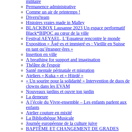
militaire
Permanence administrative
Comme un air de printemps !
Diversi'team
Histoires vraies made in Malley
BLACKBOX Lausanne 2023 Un espace performatif
Black*BIPOC au cœur de la ville
Festival AEYAEL, L’Equateur rencontre le monde
Exposition « Âgé·es et immigré·es : Vieillir en Suisse
en tant qu’étranger·ères »
Insertion en ville
A breathing for support and imagination
Théâtre de l'espoir
Santé mentale périnatale et migration
Ateliers « Kuka » et « Hiirdé »
« Un sourire pour la solidarité » Intervention de duos de
clowns dans les EVAM
Nouveaux jardins et ouvre ton jardin
La demeure
A l’école du Vivre-ensemble – Les enfants parlent aux
enfants
Atelier couture en mixité
La Bibliothèque Musicale
Journée européenne de la culture juive
BAPTÊME ET CHANGEMENT DE GRADES