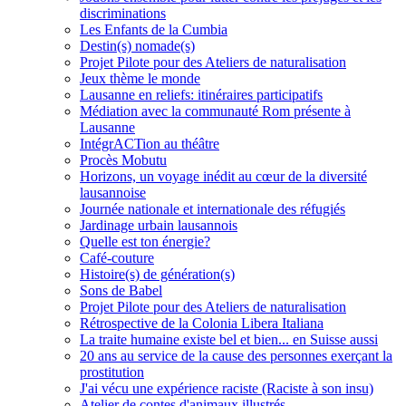
discriminations
Les Enfants de la Cumbia
Destin(s) nomade(s)
Projet Pilote pour des Ateliers de naturalisation
Jeux thème le monde
Lausanne en reliefs: itinéraires participatifs
Médiation avec la communauté Rom présente à
Lausanne
IntégrACTion au théâtre
Procès Mobutu
Horizons, un voyage inédit au cœur de la diversité
lausannoise
Journée nationale et internationale des réfugiés
Jardinage urbain lausannois
Quelle est ton énergie?
Café-couture
Histoire(s) de génération(s)
Sons de Babel
Projet Pilote pour des Ateliers de naturalisation
Rétrospective de la Colonia Libera Italiana
La traite humaine existe bel et bien... en Suisse aussi
20 ans au service de la cause des personnes exerçant la
prostitution
J'ai vécu une expérience raciste (Raciste à son insu)
Atelier de contes d'animaux illustrés