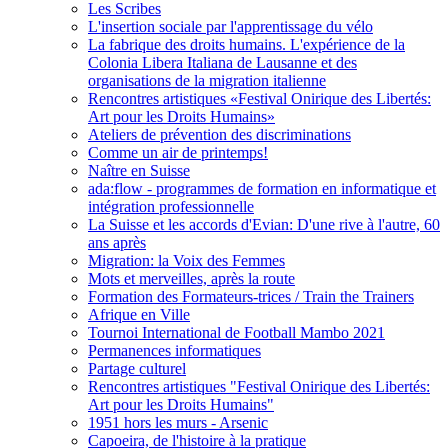
Les Scribes
L'insertion sociale par l'apprentissage du vélo
La fabrique des droits humains. L'expérience de la
Colonia Libera Italiana de Lausanne et des
organisations de la migration italienne
Rencontres artistiques «Festival Onirique des Libertés:
Art pour les Droits Humains»
Ateliers de prévention des discriminations
Comme un air de printemps!
Naître en Suisse
ada:flow - programmes de formation en informatique et
intégration professionnelle
La Suisse et les accords d'Evian: D'une rive à l'autre, 60
ans après
Migration: la Voix des Femmes
Mots et merveilles, après la route
Formation des Formateurs-trices / Train the Trainers
Afrique en Ville
Tournoi International de Football Mambo 2021
Permanences informatiques
Partage culturel
Rencontres artistiques "Festival Onirique des Libertés:
Art pour les Droits Humains"
1951 hors les murs - Arsenic
Capoeira, de l'histoire à la pratique