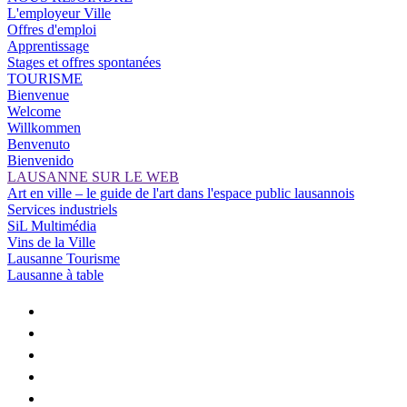
L'employeur Ville
Offres d'emploi
Apprentissage
Stages et offres spontanées
TOURISME
Bienvenue
Welcome
Willkommen
Benvenuto
Bienvenido
LAUSANNE SUR LE WEB
Art en ville – le guide de l'art dans l'espace public lausannois
Services industriels
SiL Multimédia
Vins de la Ville
Lausanne Tourisme
Lausanne à table