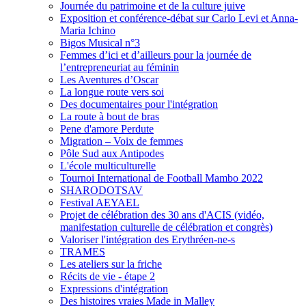
Journée du patrimoine et de la culture juive
Exposition et conférence-débat sur Carlo Levi et Anna-
Maria Ichino
Bigos Musical n°3
Femmes d’ici et d’ailleurs pour la journée de
l’entrepreneuriat au féminin
Les Aventures d’Oscar
La longue route vers soi
Des documentaires pour l'intégration
La route à bout de bras
Pene d'amore Perdute
Migration – Voix de femmes
Pôle Sud aux Antipodes
L'école multiculturelle
Tournoi International de Football Mambo 2022
SHARODOTSAV
Festival AEYAEL
Projet de célébration des 30 ans d'ACIS (vidéo,
manifestation culturelle de célébration et congrès)
Valoriser l'intégration des Erythréen-ne-s
TRAMES
Les ateliers sur la friche
Récits de vie - étape 2
Expressions d'intégration
Des histoires vraies Made in Malley