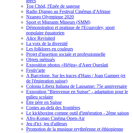
grecs
Tog Chöd, l'Epée de sagesse
Radio Django au Festival Cinémas d'Afrique
Nzango Olympique 2020
Sport et Migrants Mineurs (SMM)
Démonstration et pratique de l'Ecuavoley, sport
populaire équatorien
Alice Revisited
La voix de la diversité
Les folklores en couleurs
Projet d'insertion sociale et professionnelle
Objets métissés
Exposition photos «Héjira» d'Ager Oueslati
Festiv'arte
A Barcelone. Sur les traces d'Hans / Joan Gamper (et
de l'émigration suisse)
Colonia Libera Italiana de Lausanne: 75e anniversaire
Exposition "Bienvenue en Suisse" - adaptation pour le
milieu scolaire
Être père en Suisse
Contes au-delà des frontières
Le kickboxing comme outil d'intégration - 2ème saison
Afro-Kongo Cinéma Open-Air
Jeu d'ici, jeu d'ailleurs
Promotion de la musique erythréenne et éthiopienne