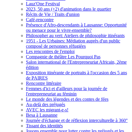
Lauz'One Festival
2023, 50 ans (+2) d'animation dans le quartier
Récits de Vie / Traits d'union
Café-rencontre
Présence d'Afro-descendants à Lausanne: Opportunité
ou menace pour le vivre-ensemble?
Philosopher au vert: Ateliers de philosophie itinérants
1951 - Les Urbaines: Médiation auprès d'un public
composé de personnes réfugiées
Les rencontres de l'emploi
Compagnie de théâtre Les Pourquoi Pas
Salon international de l'Entrepreneuriat Africain, 2ème
édition
Exposition itinérante de portraits à l'occasion des 5 ans
de PAIRES
Rencontre littéraire
Femmes d'ici et d'ailleurs pour la journée de
l'entrepreneuriat au féminin
Le monde des légendes et des contes de fées
Au-delà des préjugés
AVEC les migrant-e-s!
Besa à Lausanne
Journée d'échange et de réflexion interculturelle à 360°
Tissant des identités
Jouons ensemble pour lutter contre les préjugés et les