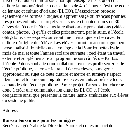
L'Ecole Païdos est une association qui enseigne l’espagnol et la
culture latino-américaine à des enfants de 4 à 12 ans. C’est une école
de langue et culture d’origine (ELCO). L’association propose
également des formes ludiques d’apprentissage du français pour les
très jeunes enfants. Le projet vise à suivre et soutenir près de 30
élèves de l’école Païdos dans la réalisation de présentations (vidéos,
contes, photos…) qu’ils et elles présenteront, par la suite, à l’école
obligatoire. Ces exposés suivront une thématique en lien avec la
culture d’origine de l’élève. Les élèves auront un accompagnement
personnalisé à domicile ou au collège de la Bourdonnette dès le
mois de mai et toute l’année scolaire suivante ; ceci étant un travail
externe et supplémentaire au programme suivi à l’école Païdos.
L’école Païdos souhaite donc collaborer avec les professeur·e·s de
l’école publique, valoriser le travail de ces élèves, partager et
approfondir au sujet de cette culture et mettre en lumière l’aspect
identitaire et le parcours migratoire de ces enfants auprès de leurs
camarades de l’école publique. Par ce projet, l’association cherche
donc à créer une communication entre les ELCO et l’école
obligatoire ainsi que présenter la culture latino-américaine aux élèves
du système public.
Address
Bureau lausannois pour les immigrés
Secrétariat général de la Direction Sports et cohésion sociale