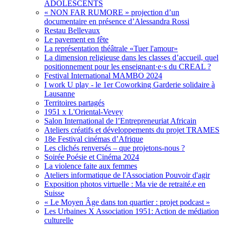
ADOLESCENTS
« NON FAR RUMORE » projection d’un
documentaire en présence d’Alessandra Rossi
Restau Bellevaux
Le pavement en fête
La représentation théâtrale «Tuer l'amour»
La dimension religieuse dans les classes d’accueil, quel
positionnement pour les enseignant·e·s du CREAL ?
Festival International MAMBO 2024
I work U play - le 1er Coworking Garderie solidaire à
Lausanne
Territoires partagés
1951 x L'Oriental-Vevey
Salon International de l’Entrepreneuriat Africain
Ateliers créatifs et développements du projet TRAMES
18e Festival cinémas d’Afrique
Les clichés renversés – que projetons-nous ?
Soirée Poésie et Cinéma 2024
La violence faite aux femmes
Ateliers informatique de l'Association Pouvoir d'agir
Exposition photos virtuelle : Ma vie de retraité.e en
Suisse
« Le Moyen Âge dans ton quartier : projet podcast »
Les Urbaines X Association 1951: Action de médiation
culturelle