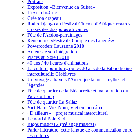
Portraits
Exposition «Bienvenue en Suisse»
L'exil à In-Cité
Crée ton drapeau
Radio Django au Festival Cinéma d'Afrique: regards
croisés des diasporas africaines
Fête de l'Action-parrainages
Rencontres «Festival Onirique des Libertés»
Powercoders Lausanne 2018
Auteur de son intégration
Places au Soleil 2018
40 ans / 40 heures d'animations
La culture pour tous, ou les 30 ans de la Bibliothèque
interculturelle Globlivres
Un voyage à travers l'Amérique latine – mythes et
légendes
Fête de quartier de la Blécherette et inauguration du
Parc du Loup
Fête de quartier La Sallaz
Viet Nam, Viet Nam, Viet en mon âme
«D'ailleurs» – projet musical interculturel
Le nord à Pôle Sud
Bigos musical 2 (mélange musical)
Parler littérature, cette langue de communication entre
les cultures