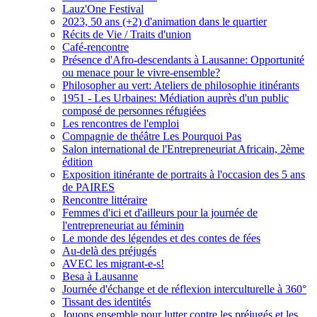
Lauz'One Festival
2023, 50 ans (+2) d'animation dans le quartier
Récits de Vie / Traits d'union
Café-rencontre
Présence d'Afro-descendants à Lausanne: Opportunité
ou menace pour le vivre-ensemble?
Philosopher au vert: Ateliers de philosophie itinérants
1951 - Les Urbaines: Médiation auprès d'un public
composé de personnes réfugiées
Les rencontres de l'emploi
Compagnie de théâtre Les Pourquoi Pas
Salon international de l'Entrepreneuriat Africain, 2ème
édition
Exposition itinérante de portraits à l'occasion des 5 ans
de PAIRES
Rencontre littéraire
Femmes d'ici et d'ailleurs pour la journée de
l'entrepreneuriat au féminin
Le monde des légendes et des contes de fées
Au-delà des préjugés
AVEC les migrant-e-s!
Besa à Lausanne
Journée d'échange et de réflexion interculturelle à 360°
Tissant des identités
Jouons ensemble pour lutter contre les préjugés et les