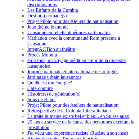
discriminations
Les Enfants de la Cumbia
Destin(s) nomade(s)
Projet Pilote pour des Ateliers de naturalisation
Jeux thème le monde
Lausanne en reliefs: itinéraires participatifs
Médiation avec la communauté Rom présente à
Lausanne
IntégrACTion au théâtre
Procès Mobutu
Horizons, un voyage inédit au cœur de la diversité
lausannoise
Journée nationale et internationale des réfugiés
Jardinage urbain lausannois
Quelle est ton énergie?
Café-couture
Histoire(s) de génération(s)
Sons de Babel
Projet Pilote pour des Ateliers de naturalisation
Rétrospective de la Colonia Libera Italiana
La traite humaine existe bel et bien... en Suisse aussi
20 ans au service de la cause des personnes exerçant la
prostitution
J'ai vécu une expérience raciste (Raciste à son insu)
Atelier de contes d'animaux illustrés