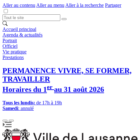
Aller au contenu
Aller au menu
Aller à la recherche
Partager
Accueil principal
Agenda & actualités
Portrait
Officiel
Vie pratique
Prestations
PERMANENCE VIVRE, SE FORMER,
TRAVAILLER
er
Horaires du 1
au 31 août 2026
Tous les lundis:
de 17h à 19h
Samedi
: annulé