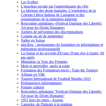
Les Scribes
L'insertion sociale par l'apprentissage du vélo
La fabrique des droits humains. L'expérience de la
Colonia Libera Italiana de Lausanne et des
organisations de la migration italienne
Rencontres artistiques «Festival Onirique des Libertés:
Art pour les Droits Humains»
Ateliers de prévention des discriminations
Comme un air de printemps!
Naître en Suisse
ada:flow - programmes de formation en informatique et
intégration professionnelle
La Suisse et les accords d'Evian: D'une rive à l'autre, 60
ans après
Migration: la Voix des Femmes
Mots et merveilles, après la route
Formation des Formateurs-trices / Train the Trainers
Afrique en Ville
Tournoi International de Football Mambo 2021
Permanences informatiques
Partage culturel
Rencontres artistiques "Festival Onirique des Libertés:
Art pour les Droits Humains"
1951 hors les murs - Arsenic
Capoeira, de l'histoire à la pratique