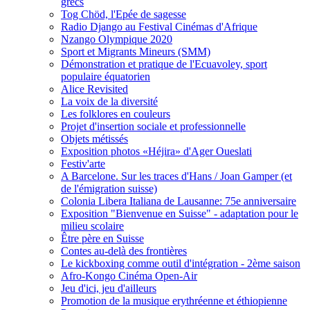
grecs
Tog Chöd, l'Epée de sagesse
Radio Django au Festival Cinémas d'Afrique
Nzango Olympique 2020
Sport et Migrants Mineurs (SMM)
Démonstration et pratique de l'Ecuavoley, sport
populaire équatorien
Alice Revisited
La voix de la diversité
Les folklores en couleurs
Projet d'insertion sociale et professionnelle
Objets métissés
Exposition photos «Héjira» d'Ager Oueslati
Festiv'arte
A Barcelone. Sur les traces d'Hans / Joan Gamper (et
de l'émigration suisse)
Colonia Libera Italiana de Lausanne: 75e anniversaire
Exposition "Bienvenue en Suisse" - adaptation pour le
milieu scolaire
Être père en Suisse
Contes au-delà des frontières
Le kickboxing comme outil d'intégration - 2ème saison
Afro-Kongo Cinéma Open-Air
Jeu d'ici, jeu d'ailleurs
Promotion de la musique erythréenne et éthiopienne