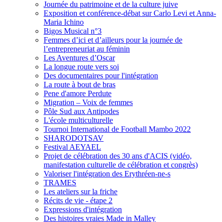
Journée du patrimoine et de la culture juive
Exposition et conférence-débat sur Carlo Levi et Anna-
Maria Ichino
Bigos Musical n°3
Femmes d’ici et d’ailleurs pour la journée de
l’entrepreneuriat au féminin
Les Aventures d’Oscar
La longue route vers soi
Des documentaires pour l'intégration
La route à bout de bras
Pene d'amore Perdute
Migration – Voix de femmes
Pôle Sud aux Antipodes
L'école multiculturelle
Tournoi International de Football Mambo 2022
SHARODOTSAV
Festival AEYAEL
Projet de célébration des 30 ans d'ACIS (vidéo,
manifestation culturelle de célébration et congrès)
Valoriser l'intégration des Erythréen-ne-s
TRAMES
Les ateliers sur la friche
Récits de vie - étape 2
Expressions d'intégration
Des histoires vraies Made in Malley