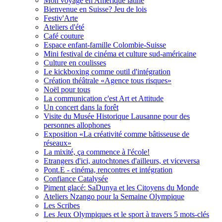
Mon voyage en Amérique latine
Bienvenue en Suisse? Jeu de lois
Festiv'Arte
Ateliers d'été
Café couture
Espace enfant-famille Colombie-Suisse
Mini festival de cinéma et culture sud-américaine
Culture en coulisses
Le kickboxing comme outil d'intégration
Création théâtrale «Agence tous risques»
Noël pour tous
La communication c'est Art et Attitude
Un concert dans la forêt
Visite du Musée Historique Lausanne pour des
personnes allophones
Exposition «La créativité comme bâtisseuse de
réseaux»
La mixité, ça commence à l'école!
Etrangers d'ici, autochtones d'ailleurs, et viceversa
Pont.E - cinéma, rencontres et intégration
Confiance Catalysée
Piment glacé: SaDunya et les Citoyens du Monde
Ateliers Nzango pour la Semaine Olympique
Les Scribes
Les Jeux Olympiques et le sport à travers 5 mots-clés