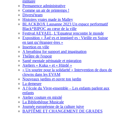
militaire
Permanence administrative
Comme un air de printemps !
Diversi'team
Histoires vraies made in Malley
BLACKBOX Lausanne 2023 Un espace performatif
Black*BIPOC au cœur de la ville
Festival AEYAEL, L’Equateur rencontre le monde
Exposition « Âgé·es et immigré·es : Vieillir en Suisse
en tant qu’étranger·ères »
Insertion en ville
A breathing for support and imagination
Théâtre de l'espoir
Santé mentale périnatale et migration
Ateliers « Kuka » et « Hiirdé »
« Un sourire pour la solidarité » Intervention de duos de
clowns dans les EVAM
Nouveaux jardins et ouvre ton jardin
La demeure
A l’école du Vivre-ensemble – Les enfants parlent aux
enfants
Atelier couture en mixité
La Bibliothèque Musicale
Journée européenne de la culture juive
BAPTÊME ET CHANGEMENT DE GRADES