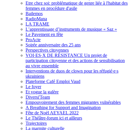
Etre chez soi: problématique de genre liée à l'habitat des
femmes en procédure d'asile
Bailemos
RadioMana
LA TRAME
L’apprentissage d’instruments de musique « Saz »
Le Pavement en fête
ProActe
Soirée anniversaire des 25 ans
Perspectives citoyennes
VOI·ES·X DE RÉSISTANCE Un projet de
participation citoyenne et des actions de sensibilisation
au vivre ensemble
Interventions de duos de clown pour les réfugié∙e∙s
ukrainiens
Plateforme Café Emploi Vaud
Le foyer
Et vogue la galère
Diversi'Team
Empouvoirement des femmes migrantes vulnérables
A Breathing for Support and Imagination
Fête de Noël AEYAEL 2022
Le Théâtre-forum ici et ailleurs
Trajectoires
La marmite culturelle