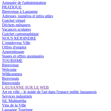
Annuaire de l'administration
PRATIQUE
Bienvenue à Lausanne
Adresses, numéros et infos utiles
Guichet virtuel
Déchets ménagers
Vacances scolaires
Guichet cartographique
NOUS REJOINDRE
L'employeur Ville
Offres d'emploi
Apprentissage
Stages et offres spontanées
TOURISME
Bienvenue
Welcome
Willkommen
Benvenuto
Bienvenido
LAUSANNE SUR LE WEB
Art en ville – le guide de l'art dans l'espace public lausannois
Services industriels
SiL Multimédia
Vins de la Ville
Lausanne Tourisme