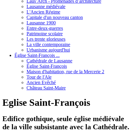
Laus’Arch - Promenades d’architecture
Lausanne médiévale
L'Ancien Régime
Capitale d'un nouveau canton
Lausanne 1900
Entre-deux-guerres
Patrimoine scolaire
Les trente glorieuses
La ville contemporaine
Urbanisme aujourd'hui
Église Saint-François ...
Cathédrale de Lausanne
Église Saint-François
Maison d'habitation, rue de la Mercerie 2
Tour de l'Ale
Ancien Evêché
Château Saint-Maire
Eglise Saint-François
Edifice gothique, seule église médiévale
de la ville subsistante avec la Cathédrale.