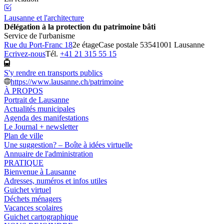
Lausanne et l'architecture
Délégation à la protection du patrimoine bâti
Service de l'urbanisme
Rue du Port-Franc 18
2e étage
Case postale 5354
1001 Lausanne
Ecrivez-nous
Tél.
+41 21 315 55 15
S'y rendre en transports publics
https://www.lausanne.ch/patrimoine
À PROPOS
Portrait de Lausanne
Actualités municipales
Agenda des manifestations
Le Journal + newsletter
Plan de ville
Une suggestion? – Boîte à idées virtuelle
Annuaire de l'administration
PRATIQUE
Bienvenue à Lausanne
Adresses, numéros et infos utiles
Guichet virtuel
Déchets ménagers
Vacances scolaires
Guichet cartographique