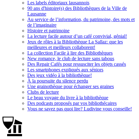
Les labels éditoriaux lausannois
90 ans d'histoire(s) des Bibliothèques de la Ville de
Lausanne
Au service de l’information, du patrimoine, des mots et
de l’imaginaire
Histoire et patrimoine
La lecture facile autour d’un café convivial, génial!
Jeux de rôles à la Bibliothèque La Sallaz: que les
meilleures et meilleurs collaborent!
La collection Facile à lire des Bibliothèques
New romance, le club de lecture sans tabous
Des Repair Cafés pour ressusciter les objets cassés
Les smartphones expliqués aux séniors
Des jeux vidéo à la bibliothèque!
À la poursuite du silence perdu
Une grainothèque pour échanger ses graines
Clubs de lecture
Le beau voyage du livre à la bibliothèque
Des podcasts proposés par vos bibliothécaires
Vous ne savez pas quoi lire? Ludivine vous conseille!