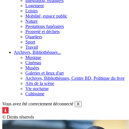
Intégration, étrangers
Logement
Loisirs
Mobilité, espace public
Nature
Prestations funéraires
Propreté et déchets
Quartiers
Sport
Travail
Archives, Bibliothèques...
Musique
Cinémas
Musées
Galeries et lieux d'art
Archives, Bibliothèques, Centre BD, Politique du livre
Arts de la scène
Vie nocturne
Cultissime
Vous avez été correctement déconnecté
X
© Droits réservés