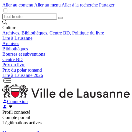
Aller au contenu
Aller au menu
Aller à la recherche
Partager
Culture
Archives, Bibliothèques, Centre BD, Politique du livre
Lire à Lausanne
Archives
Bibliothèques
Bourses et subventions
Centre BD
Prix du livre
Prix du polar romand
Lire à Lausanne 2026
Connexion
Profil connecté
Compte portail
Légitimations actives