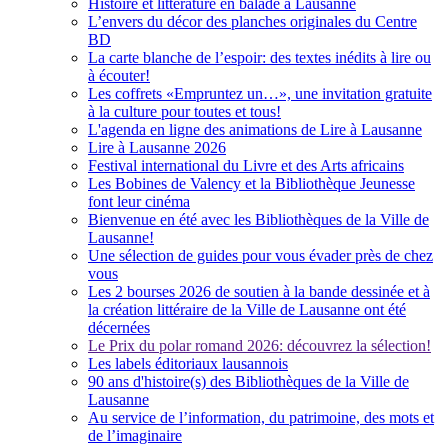
Histoire et littérature en balade à Lausanne
L’envers du décor des planches originales du Centre
BD
La carte blanche de l’espoir: des textes inédits à lire ou
à écouter!
Les coffrets «Empruntez un…», une invitation gratuite
à la culture pour toutes et tous!
L'agenda en ligne des animations de Lire à Lausanne
Lire à Lausanne 2026
Festival international du Livre et des Arts africains
Les Bobines de Valency et la Bibliothèque Jeunesse
font leur cinéma
Bienvenue en été avec les Bibliothèques de la Ville de
Lausanne!
Une sélection de guides pour vous évader près de chez
vous
Les 2 bourses 2026 de soutien à la bande dessinée et à
la création littéraire de la Ville de Lausanne ont été
décernées
Le Prix du polar romand 2026: découvrez la sélection!
Les labels éditoriaux lausannois
90 ans d'histoire(s) des Bibliothèques de la Ville de
Lausanne
Au service de l’information, du patrimoine, des mots et
de l’imaginaire