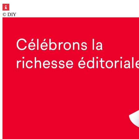
© DIY