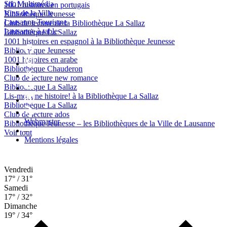
SiL Multimédia
1001 histoires en portugais
Vins de la Ville
Bibliothèque Jeunesse
Lausanne Tourisme
Club de lecture de la Bibliothèque La Sallaz
Lausanne à table
Bibliothèque La Sallaz
1001 histoires en espagnol à la Bibliothèque Jeunesse
Bibliothèque Jeunesse
1001 histoires en arabe
Bibliothèque Chauderon
Club de lecture new romance
Bibliothèque La Sallaz
Lis-moi une histoire! à la Bibliothèque La Sallaz
Bibliothèque La Sallaz
Club de lecture ados
Webmaster
Bibliothèque Jeunesse – les Bibliothèques de la Ville de Lausanne
–
Voir tout
Mentions légales
Vendredi
17° / 31°
Samedi
17° / 32°
Dimanche
19° / 34°