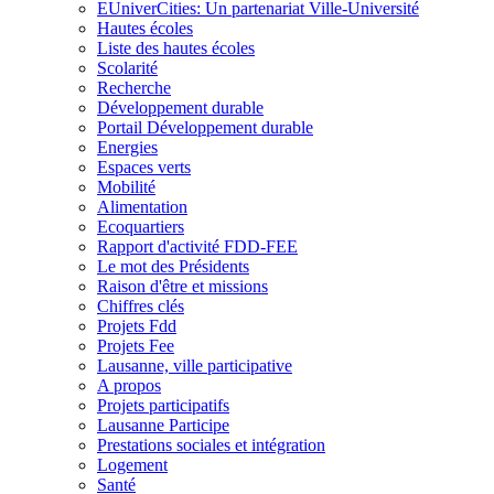
EUniverCities: Un partenariat Ville-Université
Hautes écoles
Liste des hautes écoles
Scolarité
Recherche
Développement durable
Portail Développement durable
Energies
Espaces verts
Mobilité
Alimentation
Ecoquartiers
Rapport d'activité FDD-FEE
Le mot des Présidents
Raison d'être et missions
Chiffres clés
Projets Fdd
Projets Fee
Lausanne, ville participative
A propos
Projets participatifs
Lausanne Participe
Prestations sociales et intégration
Logement
Santé