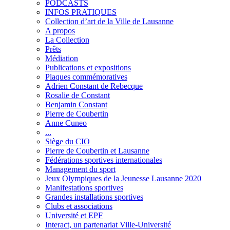
PODCASTS
INFOS PRATIQUES
Collection d’art de la Ville de Lausanne
A propos
La Collection
Prêts
Médiation
Publications et expositions
Plaques commémoratives
Adrien Constant de Rebecque
Rosalie de Constant
Benjamin Constant
Pierre de Coubertin
Anne Cuneo
...
Siège du CIO
Pierre de Coubertin et Lausanne
Fédérations sportives internationales
Management du sport
Jeux Olympiques de la Jeunesse Lausanne 2020
Manifestations sportives
Grandes installations sportives
Clubs et associations
Université et EPF
Interact, un partenariat Ville-Université