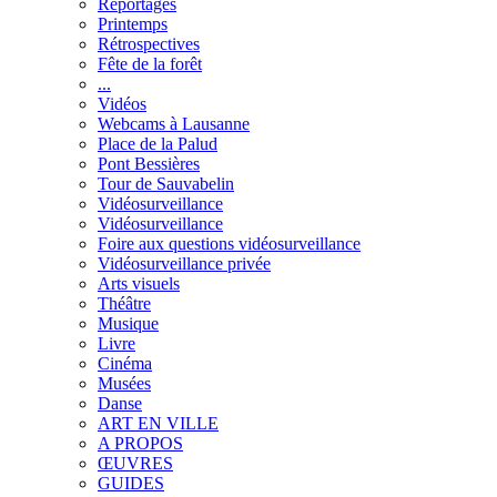
Reportages
Printemps
Rétrospectives
Fête de la forêt
...
Vidéos
Webcams à Lausanne
Place de la Palud
Pont Bessières
Tour de Sauvabelin
Vidéosurveillance
Vidéosurveillance
Foire aux questions vidéosurveillance
Vidéosurveillance privée
Arts visuels
Théâtre
Musique
Livre
Cinéma
Musées
Danse
ART EN VILLE
A PROPOS
ŒUVRES
GUIDES