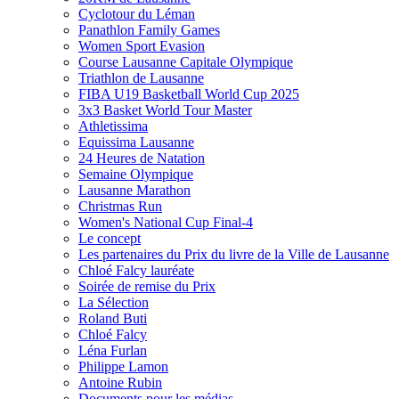
Cyclotour du Léman
Panathlon Family Games
Women Sport Evasion
Course Lausanne Capitale Olympique
Triathlon de Lausanne
FIBA U19 Basketball World Cup 2025
3x3 Basket World Tour Master
Athletissima
Equissima Lausanne
24 Heures de Natation
Semaine Olympique
Lausanne Marathon
Christmas Run
Women's National Cup Final-4
Le concept
Les partenaires du Prix du livre de la Ville de Lausanne
Chloé Falcy lauréate
Soirée de remise du Prix
La Sélection
Roland Buti
Chloé Falcy
Léna Furlan
Philippe Lamon
Antoine Rubin
Documents pour les médias