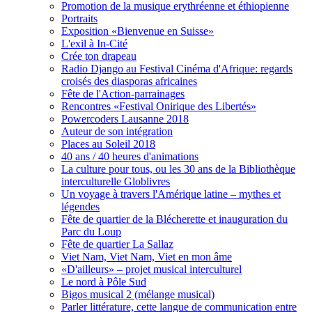
Promotion de la musique erythréenne et éthiopienne
Portraits
Exposition «Bienvenue en Suisse»
L'exil à In-Cité
Crée ton drapeau
Radio Django au Festival Cinéma d'Afrique: regards
croisés des diasporas africaines
Fête de l'Action-parrainages
Rencontres «Festival Onirique des Libertés»
Powercoders Lausanne 2018
Auteur de son intégration
Places au Soleil 2018
40 ans / 40 heures d'animations
La culture pour tous, ou les 30 ans de la Bibliothèque
interculturelle Globlivres
Un voyage à travers l'Amérique latine – mythes et
légendes
Fête de quartier de la Blécherette et inauguration du
Parc du Loup
Fête de quartier La Sallaz
Viet Nam, Viet Nam, Viet en mon âme
«D'ailleurs» – projet musical interculturel
Le nord à Pôle Sud
Bigos musical 2 (mélange musical)
Parler littérature, cette langue de communication entre