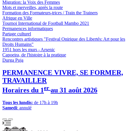
Migration: la Voix des Femmes
Mots et merveilles, après la route
Formation des Formateurs-trices / Train the Trainers
Afrique en Ville
Tournoi International de Football Mambo 2021
Permanences informatiques
Partage culturel
Rencontres artistiques "Festival Onirique des Libertés: Art pour les
Droits Humains"
1951 hors les murs - Arsenic
Capoeira, de l'histoire à la pratique
Durga Puja
PERMANENCE VIVRE, SE FORMER,
TRAVAILLER
er
Horaires du 1
au 31 août 2026
Tous les lundis:
de 17h à 19h
Samedi
: annulé