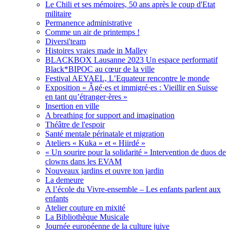
Le Chili et ses mémoires, 50 ans après le coup d'Etat
militaire
Permanence administrative
Comme un air de printemps !
Diversi'team
Histoires vraies made in Malley
BLACKBOX Lausanne 2023 Un espace performatif
Black*BIPOC au cœur de la ville
Festival AEYAEL, L’Equateur rencontre le monde
Exposition « Âgé·es et immigré·es : Vieillir en Suisse
en tant qu’étranger·ères »
Insertion en ville
A breathing for support and imagination
Théâtre de l'espoir
Santé mentale périnatale et migration
Ateliers « Kuka » et « Hiirdé »
« Un sourire pour la solidarité » Intervention de duos de
clowns dans les EVAM
Nouveaux jardins et ouvre ton jardin
La demeure
A l’école du Vivre-ensemble – Les enfants parlent aux
enfants
Atelier couture en mixité
La Bibliothèque Musicale
Journée européenne de la culture juive