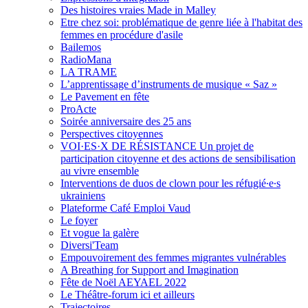
Des histoires vraies Made in Malley
Etre chez soi: problématique de genre liée à l'habitat des
femmes en procédure d'asile
Bailemos
RadioMana
LA TRAME
L’apprentissage d’instruments de musique « Saz »
Le Pavement en fête
ProActe
Soirée anniversaire des 25 ans
Perspectives citoyennes
VOI·ES·X DE RÉSISTANCE Un projet de
participation citoyenne et des actions de sensibilisation
au vivre ensemble
Interventions de duos de clown pour les réfugié∙e∙s
ukrainiens
Plateforme Café Emploi Vaud
Le foyer
Et vogue la galère
Diversi'Team
Empouvoirement des femmes migrantes vulnérables
A Breathing for Support and Imagination
Fête de Noël AEYAEL 2022
Le Théâtre-forum ici et ailleurs
Trajectoires