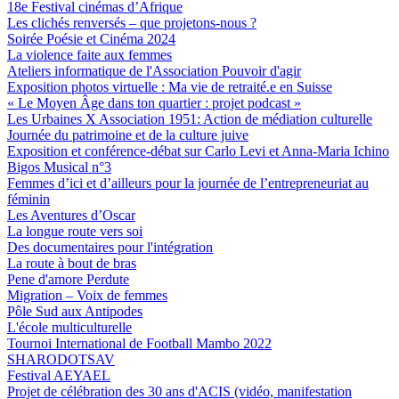
18e Festival cinémas d’Afrique
Les clichés renversés – que projetons-nous ?
Soirée Poésie et Cinéma 2024
La violence faite aux femmes
Ateliers informatique de l'Association Pouvoir d'agir
Exposition photos virtuelle : Ma vie de retraité.e en Suisse
« Le Moyen Âge dans ton quartier : projet podcast »
Les Urbaines X Association 1951: Action de médiation culturelle
Journée du patrimoine et de la culture juive
Exposition et conférence-débat sur Carlo Levi et Anna-Maria Ichino
Bigos Musical n°3
Femmes d’ici et d’ailleurs pour la journée de l’entrepreneuriat au
féminin
Les Aventures d’Oscar
La longue route vers soi
Des documentaires pour l'intégration
La route à bout de bras
Pene d'amore Perdute
Migration – Voix de femmes
Pôle Sud aux Antipodes
L'école multiculturelle
Tournoi International de Football Mambo 2022
SHARODOTSAV
Festival AEYAEL
Projet de célébration des 30 ans d'ACIS (vidéo, manifestation