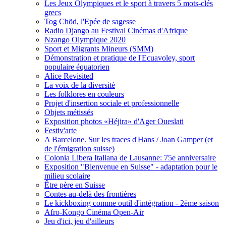
Les Jeux Olympiques et le sport à travers 5 mots-clés
grecs
Tog Chöd, l'Epée de sagesse
Radio Django au Festival Cinémas d'Afrique
Nzango Olympique 2020
Sport et Migrants Mineurs (SMM)
Démonstration et pratique de l'Ecuavoley, sport
populaire équatorien
Alice Revisited
La voix de la diversité
Les folklores en couleurs
Projet d'insertion sociale et professionnelle
Objets métissés
Exposition photos «Héjira» d'Ager Oueslati
Festiv'arte
A Barcelone. Sur les traces d'Hans / Joan Gamper (et
de l'émigration suisse)
Colonia Libera Italiana de Lausanne: 75e anniversaire
Exposition "Bienvenue en Suisse" - adaptation pour le
milieu scolaire
Être père en Suisse
Contes au-delà des frontières
Le kickboxing comme outil d'intégration - 2ème saison
Afro-Kongo Cinéma Open-Air
Jeu d'ici, jeu d'ailleurs