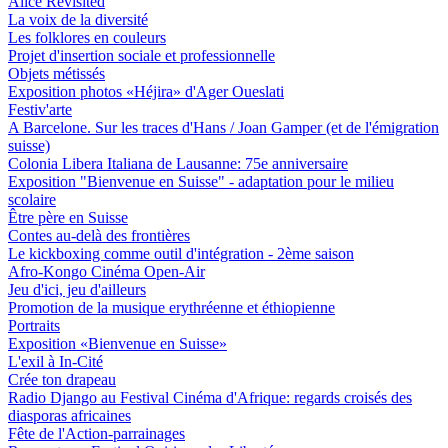
Alice Revisited
La voix de la diversité
Les folklores en couleurs
Projet d'insertion sociale et professionnelle
Objets métissés
Exposition photos «Héjira» d'Ager Oueslati
Festiv'arte
A Barcelone. Sur les traces d'Hans / Joan Gamper (et de l'émigration
suisse)
Colonia Libera Italiana de Lausanne: 75e anniversaire
Exposition "Bienvenue en Suisse" - adaptation pour le milieu
scolaire
Être père en Suisse
Contes au-delà des frontières
Le kickboxing comme outil d'intégration - 2ème saison
Afro-Kongo Cinéma Open-Air
Jeu d'ici, jeu d'ailleurs
Promotion de la musique erythréenne et éthiopienne
Portraits
Exposition «Bienvenue en Suisse»
L'exil à In-Cité
Crée ton drapeau
Radio Django au Festival Cinéma d'Afrique: regards croisés des
diasporas africaines
Fête de l'Action-parrainages