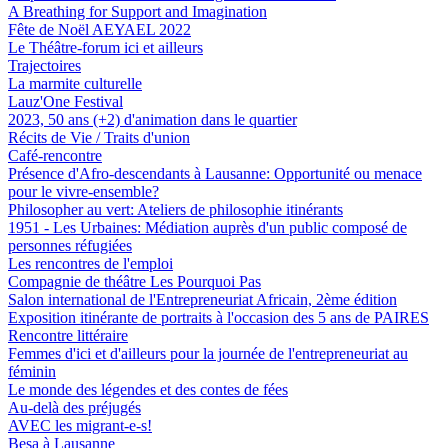
A Breathing for Support and Imagination
Fête de Noël AEYAEL 2022
Le Théâtre-forum ici et ailleurs
Trajectoires
La marmite culturelle
Lauz'One Festival
2023, 50 ans (+2) d'animation dans le quartier
Récits de Vie / Traits d'union
Café-rencontre
Présence d'Afro-descendants à Lausanne: Opportunité ou menace
pour le vivre-ensemble?
Philosopher au vert: Ateliers de philosophie itinérants
1951 - Les Urbaines: Médiation auprès d'un public composé de
personnes réfugiées
Les rencontres de l'emploi
Compagnie de théâtre Les Pourquoi Pas
Salon international de l'Entrepreneuriat Africain, 2ème édition
Exposition itinérante de portraits à l'occasion des 5 ans de PAIRES
Rencontre littéraire
Femmes d'ici et d'ailleurs pour la journée de l'entrepreneuriat au
féminin
Le monde des légendes et des contes de fées
Au-delà des préjugés
AVEC les migrant-e-s!
Besa à Lausanne