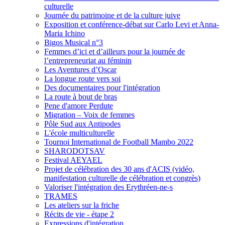
culturelle
Journée du patrimoine et de la culture juive
Exposition et conférence-débat sur Carlo Levi et Anna-
Maria Ichino
Bigos Musical n°3
Femmes d’ici et d’ailleurs pour la journée de
l’entrepreneuriat au féminin
Les Aventures d’Oscar
La longue route vers soi
Des documentaires pour l'intégration
La route à bout de bras
Pene d'amore Perdute
Migration – Voix de femmes
Pôle Sud aux Antipodes
L'école multiculturelle
Tournoi International de Football Mambo 2022
SHARODOTSAV
Festival AEYAEL
Projet de célébration des 30 ans d'ACIS (vidéo,
manifestation culturelle de célébration et congrès)
Valoriser l'intégration des Erythréen-ne-s
TRAMES
Les ateliers sur la friche
Récits de vie - étape 2
Expressions d'intégration