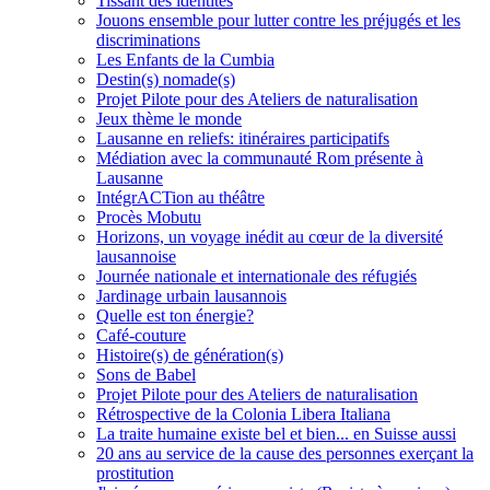
Tissant des identités
Jouons ensemble pour lutter contre les préjugés et les
discriminations
Les Enfants de la Cumbia
Destin(s) nomade(s)
Projet Pilote pour des Ateliers de naturalisation
Jeux thème le monde
Lausanne en reliefs: itinéraires participatifs
Médiation avec la communauté Rom présente à
Lausanne
IntégrACTion au théâtre
Procès Mobutu
Horizons, un voyage inédit au cœur de la diversité
lausannoise
Journée nationale et internationale des réfugiés
Jardinage urbain lausannois
Quelle est ton énergie?
Café-couture
Histoire(s) de génération(s)
Sons de Babel
Projet Pilote pour des Ateliers de naturalisation
Rétrospective de la Colonia Libera Italiana
La traite humaine existe bel et bien... en Suisse aussi
20 ans au service de la cause des personnes exerçant la
prostitution