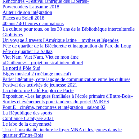
Rencontres «Festival Onirique des Libertés»
Powercoders Lausanne 2018
Auteur de son intégration
Places au Soleil 2018
40 ans / 40 heures d'animations
La culture pour tous, ou les 30 ans de la Bibliothèque interculturelle
Globlivres
Un voyage à travers l'Amérique latine – mythes et légendes
Fête de quartier de la Blécherette et inauguration du Parc du Loup
Fête de quartier La Sallaz
Viet Nam, Viet Nam, Viet en mon âme
«D'ailleurs» – projet musical interculturel
Le nord à Pôle Sud
Bigos musical 2 (mélange musical)
Parler littérature, cette langue de communication entre les cultures
Festival des activités de jeunesse 2021
La plateforme Café Emploi de Pacte
Exposition «Les langues familiales à l'école primaire d'Entre-Bois»
Sorties et évènements pour tandems du projet PAIRES
Pont.E - cinéma, rencontres et intégration - saison 02
La République des sports
Confiance Catalysée 2021
Le labo de la citoyenneté
Tisser l'hospitalité: inclure le foyer MNA et les jeunes dans le
quartier d'Entre-Bois