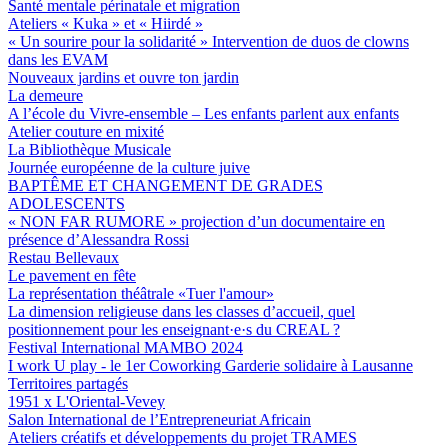
Santé mentale périnatale et migration
Ateliers « Kuka » et « Hiirdé »
« Un sourire pour la solidarité » Intervention de duos de clowns
dans les EVAM
Nouveaux jardins et ouvre ton jardin
La demeure
A l’école du Vivre-ensemble – Les enfants parlent aux enfants
Atelier couture en mixité
La Bibliothèque Musicale
Journée européenne de la culture juive
BAPTÊME ET CHANGEMENT DE GRADES
ADOLESCENTS
« NON FAR RUMORE » projection d’un documentaire en
présence d’Alessandra Rossi
Restau Bellevaux
Le pavement en fête
La représentation théâtrale «Tuer l'amour»
La dimension religieuse dans les classes d’accueil, quel
positionnement pour les enseignant·e·s du CREAL ?
Festival International MAMBO 2024
I work U play - le 1er Coworking Garderie solidaire à Lausanne
Territoires partagés
1951 x L'Oriental-Vevey
Salon International de l’Entrepreneuriat Africain
Ateliers créatifs et développements du projet TRAMES