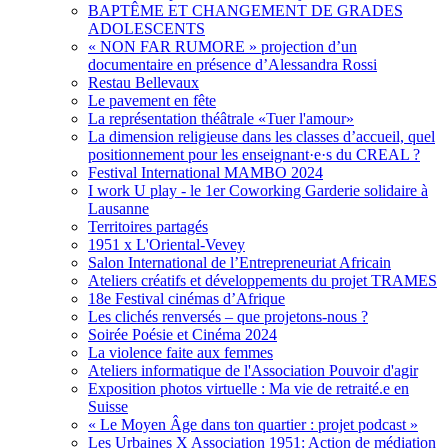
BAPTÊME ET CHANGEMENT DE GRADES
ADOLESCENTS
« NON FAR RUMORE » projection d’un
documentaire en présence d’Alessandra Rossi
Restau Bellevaux
Le pavement en fête
La représentation théâtrale «Tuer l'amour»
La dimension religieuse dans les classes d’accueil, quel
positionnement pour les enseignant·e·s du CREAL ?
Festival International MAMBO 2024
I work U play - le 1er Coworking Garderie solidaire à
Lausanne
Territoires partagés
1951 x L'Oriental-Vevey
Salon International de l’Entrepreneuriat Africain
Ateliers créatifs et développements du projet TRAMES
18e Festival cinémas d’Afrique
Les clichés renversés – que projetons-nous ?
Soirée Poésie et Cinéma 2024
La violence faite aux femmes
Ateliers informatique de l'Association Pouvoir d'agir
Exposition photos virtuelle : Ma vie de retraité.e en
Suisse
« Le Moyen Âge dans ton quartier : projet podcast »
Les Urbaines X Association 1951: Action de médiation