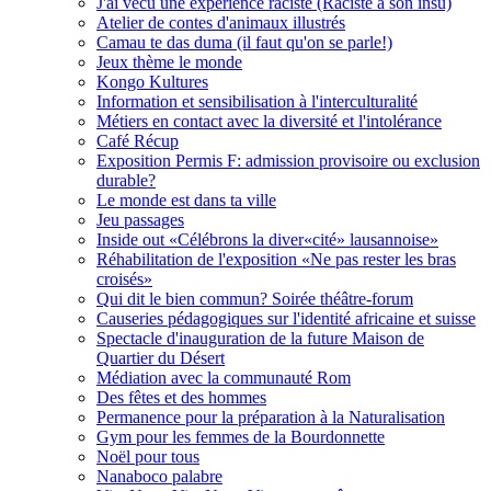
J'ai vécu une expérience raciste (Raciste à son insu)
Atelier de contes d'animaux illustrés
Camau te das duma (il faut qu'on se parle!)
Jeux thème le monde
Kongo Kultures
Information et sensibilisation à l'interculturalité
Métiers en contact avec la diversité et l'intolérance
Café Récup
Exposition Permis F: admission provisoire ou exclusion
durable?
Le monde est dans ta ville
Jeu passages
Inside out «Célébrons la diver«cité» lausannoise»
Réhabilitation de l'exposition «Ne pas rester les bras
croisés»
Qui dit le bien commun? Soirée théâtre-forum
Causeries pédagogiques sur l'identité africaine et suisse
Spectacle d'inauguration de la future Maison de
Quartier du Désert
Médiation avec la communauté Rom
Des fêtes et des hommes
Permanence pour la préparation à la Naturalisation
Gym pour les femmes de la Bourdonnette
Noël pour tous
Nanaboco palabre