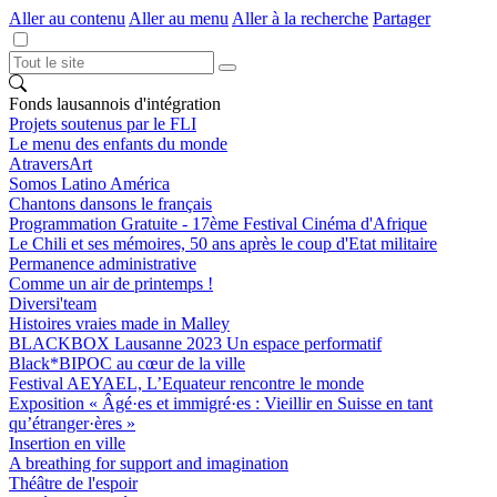
Aller au contenu
Aller au menu
Aller à la recherche
Partager
Fonds lausannois d'intégration
Projets soutenus par le FLI
Le menu des enfants du monde
AtraversArt
Somos Latino América
Chantons dansons le français
Programmation Gratuite - 17ème Festival Cinéma d'Afrique
Le Chili et ses mémoires, 50 ans après le coup d'Etat militaire
Permanence administrative
Comme un air de printemps !
Diversi'team
Histoires vraies made in Malley
BLACKBOX Lausanne 2023 Un espace performatif
Black*BIPOC au cœur de la ville
Festival AEYAEL, L’Equateur rencontre le monde
Exposition « Âgé·es et immigré·es : Vieillir en Suisse en tant
qu’étranger·ères »
Insertion en ville
A breathing for support and imagination
Théâtre de l'espoir