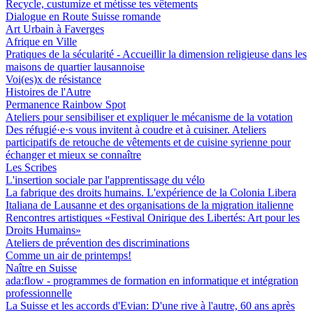
Recycle, custumize et métisse tes vêtements
Dialogue en Route Suisse romande
Art Urbain à Faverges
Afrique en Ville
Pratiques de la sécularité - Accueillir la dimension religieuse dans les
maisons de quartier lausannoise
Voi(es)x de résistance
Histoires de l'Autre
Permanence Rainbow Spot
Ateliers pour sensibiliser et expliquer le mécanisme de la votation
Des réfugié·e·s vous invitent à coudre et à cuisiner. Ateliers
participatifs de retouche de vêtements et de cuisine syrienne pour
échanger et mieux se connaître
Les Scribes
L'insertion sociale par l'apprentissage du vélo
La fabrique des droits humains. L'expérience de la Colonia Libera
Italiana de Lausanne et des organisations de la migration italienne
Rencontres artistiques «Festival Onirique des Libertés: Art pour les
Droits Humains»
Ateliers de prévention des discriminations
Comme un air de printemps!
Naître en Suisse
ada:flow - programmes de formation en informatique et intégration
professionnelle
La Suisse et les accords d'Evian: D'une rive à l'autre, 60 ans après