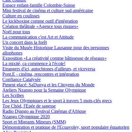
Espace enfant-famille Colombie-Suisse
Mini festival de cinéma et culture sud-américaine
Culture en coulisses
Le kickboxing comme outil d'intégration
Création théâtrale «Agence tous risques»
Noël pour tous
La communication c'est Art et Attitude
Un concert dans la forêt
Visite du Musée Historique Lausanne pour des personnes
allophones
Exposition «La créativité comme bâtisseuse de réseaux»
La mixité, ça commence à l'école!
Etrangers d'ici, autochtones d'ailleurs, et viceversa
Pont.E - cinéma, rencontres et intégration
Confiance Catalysée
Piment glacé: SaDunya et les Citoyens du Monde
Ateliers Nzango pour la Semaine Olympique
Les Scribes
Les Jeux Olympiques et le sport à travers 5 mots-clés grecs
Tog Chöd, l'Epée de sagesse
Radio Django au Festival Cinémas d'Afrique
Nzango Olympique 2020
Sport et Migrants Mineurs (SMM)
Démonstration et pratique de l'Ecuavoley, sport populaire équatorien