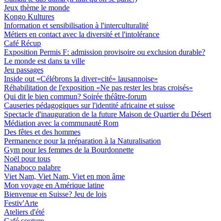
Jeux thème le monde
Kongo Kultures
Information et sensibilisation à l'interculturalité
Métiers en contact avec la diversité et l'intolérance
Café Récup
Exposition Permis F: admission provisoire ou exclusion durable?
Le monde est dans ta ville
Jeu passages
Inside out «Célébrons la diver«cité» lausannoise»
Réhabilitation de l'exposition «Ne pas rester les bras croisés»
Qui dit le bien commun? Soirée théâtre-forum
Causeries pédagogiques sur l'identité africaine et suisse
Spectacle d'inauguration de la future Maison de Quartier du Désert
Médiation avec la communauté Rom
Des fêtes et des hommes
Permanence pour la préparation à la Naturalisation
Gym pour les femmes de la Bourdonnette
Noël pour tous
Nanaboco palabre
Viet Nam, Viet Nam, Viet en mon âme
Mon voyage en Amérique latine
Bienvenue en Suisse? Jeu de lois
Festiv'Arte
Ateliers d'été
Café couture