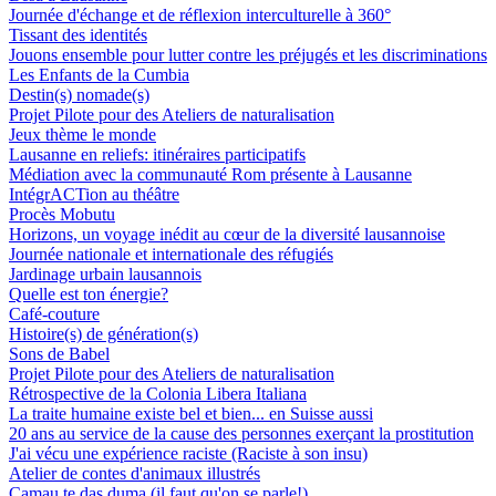
Journée d'échange et de réflexion interculturelle à 360°
Tissant des identités
Jouons ensemble pour lutter contre les préjugés et les discriminations
Les Enfants de la Cumbia
Destin(s) nomade(s)
Projet Pilote pour des Ateliers de naturalisation
Jeux thème le monde
Lausanne en reliefs: itinéraires participatifs
Médiation avec la communauté Rom présente à Lausanne
IntégrACTion au théâtre
Procès Mobutu
Horizons, un voyage inédit au cœur de la diversité lausannoise
Journée nationale et internationale des réfugiés
Jardinage urbain lausannois
Quelle est ton énergie?
Café-couture
Histoire(s) de génération(s)
Sons de Babel
Projet Pilote pour des Ateliers de naturalisation
Rétrospective de la Colonia Libera Italiana
La traite humaine existe bel et bien... en Suisse aussi
20 ans au service de la cause des personnes exerçant la prostitution
J'ai vécu une expérience raciste (Raciste à son insu)
Atelier de contes d'animaux illustrés
Camau te das duma (il faut qu'on se parle!)