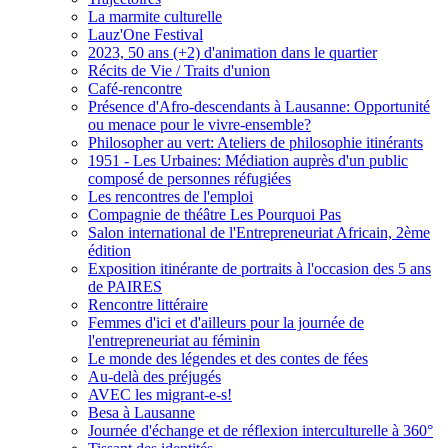
La marmite culturelle
Lauz'One Festival
2023, 50 ans (+2) d'animation dans le quartier
Récits de Vie / Traits d'union
Café-rencontre
Présence d'Afro-descendants à Lausanne: Opportunité
ou menace pour le vivre-ensemble?
Philosopher au vert: Ateliers de philosophie itinérants
1951 - Les Urbaines: Médiation auprès d'un public
composé de personnes réfugiées
Les rencontres de l'emploi
Compagnie de théâtre Les Pourquoi Pas
Salon international de l'Entrepreneuriat Africain, 2ème
édition
Exposition itinérante de portraits à l'occasion des 5 ans
de PAIRES
Rencontre littéraire
Femmes d'ici et d'ailleurs pour la journée de
l'entrepreneuriat au féminin
Le monde des légendes et des contes de fées
Au-delà des préjugés
AVEC les migrant-e-s!
Besa à Lausanne
Journée d'échange et de réflexion interculturelle à 360°