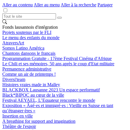
Aller au contenu
Aller au menu
Aller à la recherche
Partager
Fonds lausannois d'intégration
Projets soutenus par le FLI
Le menu des enfants du monde
AtraversArt
Somos Latino América
Chantons dansons le français
Programmation Gratuite - 17ème Festival Cinéma d'Afrique
Le Chili et ses mémoires, 50 ans après le coup d'Etat militaire
Permanence administrative
Comme un air de printemps !
Diversi'team
Histoires vraies made in Malley
BLACKBOX Lausanne 2023 Un espace performatif
Black*BIPOC au cœur de la ville
Festival AEYAEL, L’Equateur rencontre le monde
Exposition « Âgé·es et immigré·es : Vieillir en Suisse en tant
qu’étranger·ères »
Insertion en ville
A breathing for support and imagination
Théâtre de l'espoir