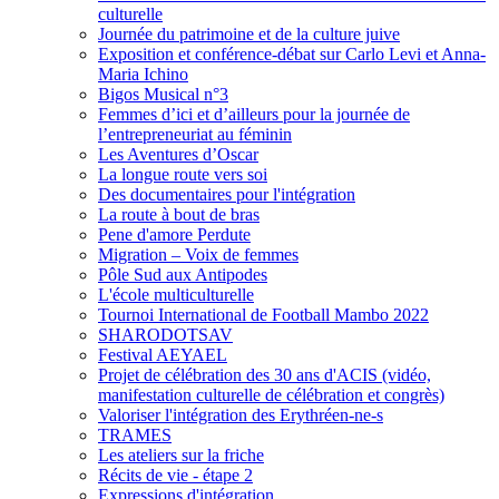
culturelle
Journée du patrimoine et de la culture juive
Exposition et conférence-débat sur Carlo Levi et Anna-
Maria Ichino
Bigos Musical n°3
Femmes d’ici et d’ailleurs pour la journée de
l’entrepreneuriat au féminin
Les Aventures d’Oscar
La longue route vers soi
Des documentaires pour l'intégration
La route à bout de bras
Pene d'amore Perdute
Migration – Voix de femmes
Pôle Sud aux Antipodes
L'école multiculturelle
Tournoi International de Football Mambo 2022
SHARODOTSAV
Festival AEYAEL
Projet de célébration des 30 ans d'ACIS (vidéo,
manifestation culturelle de célébration et congrès)
Valoriser l'intégration des Erythréen-ne-s
TRAMES
Les ateliers sur la friche
Récits de vie - étape 2
Expressions d'intégration