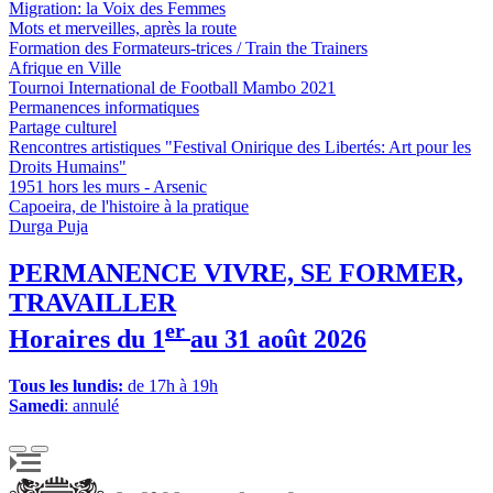
Migration: la Voix des Femmes
Mots et merveilles, après la route
Formation des Formateurs-trices / Train the Trainers
Afrique en Ville
Tournoi International de Football Mambo 2021
Permanences informatiques
Partage culturel
Rencontres artistiques "Festival Onirique des Libertés: Art pour les
Droits Humains"
1951 hors les murs - Arsenic
Capoeira, de l'histoire à la pratique
Durga Puja
PERMANENCE VIVRE, SE FORMER,
TRAVAILLER
er
Horaires du 1
au 31 août 2026
Tous les lundis:
de 17h à 19h
Samedi
: annulé