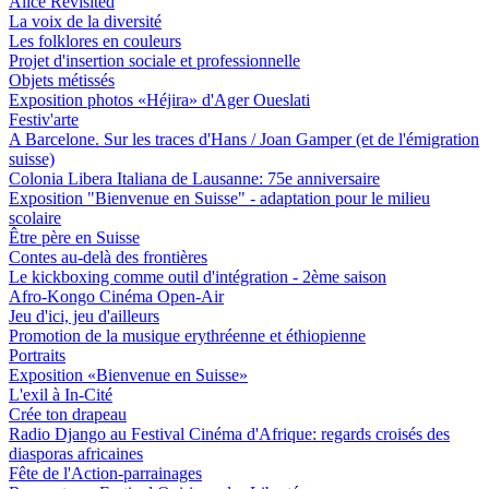
Alice Revisited
La voix de la diversité
Les folklores en couleurs
Projet d'insertion sociale et professionnelle
Objets métissés
Exposition photos «Héjira» d'Ager Oueslati
Festiv'arte
A Barcelone. Sur les traces d'Hans / Joan Gamper (et de l'émigration
suisse)
Colonia Libera Italiana de Lausanne: 75e anniversaire
Exposition "Bienvenue en Suisse" - adaptation pour le milieu
scolaire
Être père en Suisse
Contes au-delà des frontières
Le kickboxing comme outil d'intégration - 2ème saison
Afro-Kongo Cinéma Open-Air
Jeu d'ici, jeu d'ailleurs
Promotion de la musique erythréenne et éthiopienne
Portraits
Exposition «Bienvenue en Suisse»
L'exil à In-Cité
Crée ton drapeau
Radio Django au Festival Cinéma d'Afrique: regards croisés des
diasporas africaines
Fête de l'Action-parrainages