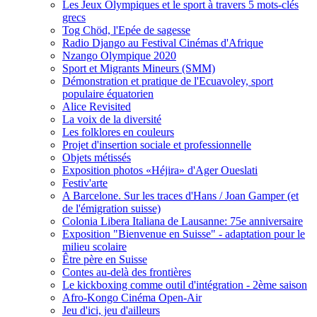
Les Jeux Olympiques et le sport à travers 5 mots-clés
grecs
Tog Chöd, l'Epée de sagesse
Radio Django au Festival Cinémas d'Afrique
Nzango Olympique 2020
Sport et Migrants Mineurs (SMM)
Démonstration et pratique de l'Ecuavoley, sport
populaire équatorien
Alice Revisited
La voix de la diversité
Les folklores en couleurs
Projet d'insertion sociale et professionnelle
Objets métissés
Exposition photos «Héjira» d'Ager Oueslati
Festiv'arte
A Barcelone. Sur les traces d'Hans / Joan Gamper (et
de l'émigration suisse)
Colonia Libera Italiana de Lausanne: 75e anniversaire
Exposition "Bienvenue en Suisse" - adaptation pour le
milieu scolaire
Être père en Suisse
Contes au-delà des frontières
Le kickboxing comme outil d'intégration - 2ème saison
Afro-Kongo Cinéma Open-Air
Jeu d'ici, jeu d'ailleurs