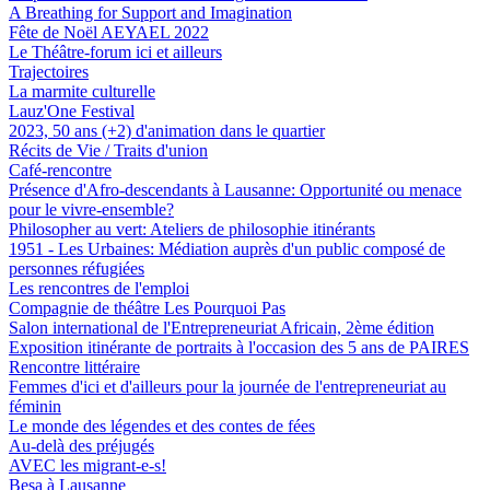
A Breathing for Support and Imagination
Fête de Noël AEYAEL 2022
Le Théâtre-forum ici et ailleurs
Trajectoires
La marmite culturelle
Lauz'One Festival
2023, 50 ans (+2) d'animation dans le quartier
Récits de Vie / Traits d'union
Café-rencontre
Présence d'Afro-descendants à Lausanne: Opportunité ou menace
pour le vivre-ensemble?
Philosopher au vert: Ateliers de philosophie itinérants
1951 - Les Urbaines: Médiation auprès d'un public composé de
personnes réfugiées
Les rencontres de l'emploi
Compagnie de théâtre Les Pourquoi Pas
Salon international de l'Entrepreneuriat Africain, 2ème édition
Exposition itinérante de portraits à l'occasion des 5 ans de PAIRES
Rencontre littéraire
Femmes d'ici et d'ailleurs pour la journée de l'entrepreneuriat au
féminin
Le monde des légendes et des contes de fées
Au-delà des préjugés
AVEC les migrant-e-s!
Besa à Lausanne