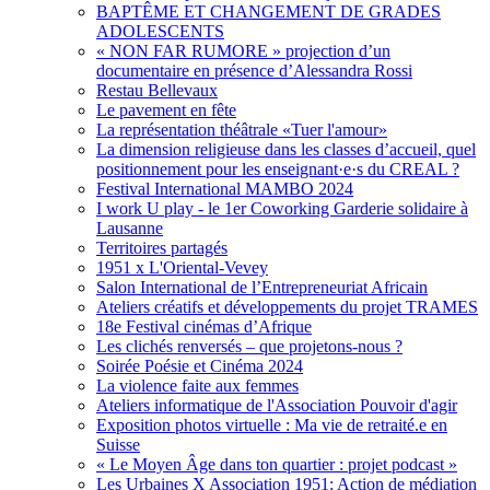
BAPTÊME ET CHANGEMENT DE GRADES
ADOLESCENTS
« NON FAR RUMORE » projection d’un
documentaire en présence d’Alessandra Rossi
Restau Bellevaux
Le pavement en fête
La représentation théâtrale «Tuer l'amour»
La dimension religieuse dans les classes d’accueil, quel
positionnement pour les enseignant·e·s du CREAL ?
Festival International MAMBO 2024
I work U play - le 1er Coworking Garderie solidaire à
Lausanne
Territoires partagés
1951 x L'Oriental-Vevey
Salon International de l’Entrepreneuriat Africain
Ateliers créatifs et développements du projet TRAMES
18e Festival cinémas d’Afrique
Les clichés renversés – que projetons-nous ?
Soirée Poésie et Cinéma 2024
La violence faite aux femmes
Ateliers informatique de l'Association Pouvoir d'agir
Exposition photos virtuelle : Ma vie de retraité.e en
Suisse
« Le Moyen Âge dans ton quartier : projet podcast »
Les Urbaines X Association 1951: Action de médiation