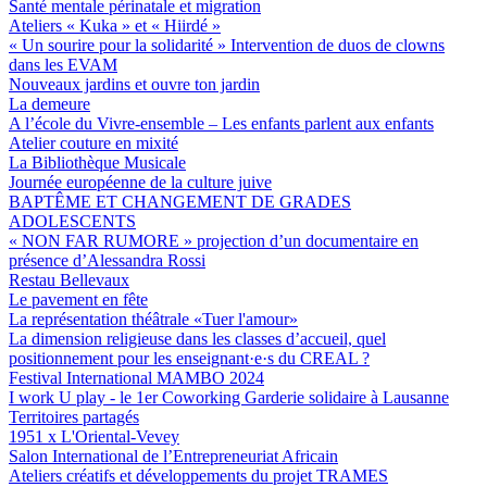
Santé mentale périnatale et migration
Ateliers « Kuka » et « Hiirdé »
« Un sourire pour la solidarité » Intervention de duos de clowns
dans les EVAM
Nouveaux jardins et ouvre ton jardin
La demeure
A l’école du Vivre-ensemble – Les enfants parlent aux enfants
Atelier couture en mixité
La Bibliothèque Musicale
Journée européenne de la culture juive
BAPTÊME ET CHANGEMENT DE GRADES
ADOLESCENTS
« NON FAR RUMORE » projection d’un documentaire en
présence d’Alessandra Rossi
Restau Bellevaux
Le pavement en fête
La représentation théâtrale «Tuer l'amour»
La dimension religieuse dans les classes d’accueil, quel
positionnement pour les enseignant·e·s du CREAL ?
Festival International MAMBO 2024
I work U play - le 1er Coworking Garderie solidaire à Lausanne
Territoires partagés
1951 x L'Oriental-Vevey
Salon International de l’Entrepreneuriat Africain
Ateliers créatifs et développements du projet TRAMES