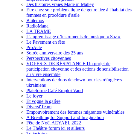
Des histoires vraies Made in Malley
Etre chez soi: problématique de genre liée à l'habitat des
femmes en procédure d'asile
Bailemos
RadioMana
LA TRAME
L’apprentissage d’instruments de musique « Saz »
Le Pavement en fête
ProActe
Soirée anniversaire des 25 ans
Perspectives citoyennes
VOI·ES·X DE RÉSISTANCE Un projet de
participation citoyenne et des actions de sensibilisation
au vivre ensemble
Interventions de duos de clown pour les réfugié∙e∙s
ukrainiens
Plateforme Café Emploi Vaud
Le foyer
Et vogue la galère
Diversi'Team
Empouvoirement des femmes migrantes vulnérables
A Breathing for Support and Imagination
Fête de Noël AEYAEL 2022
Le Théâtre-forum ici et ailleurs
Trajectoires