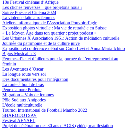
18e Festival cinémas d’Afrique
Les clichés renversés – que projetons-nous ?
Soirée Poésie et Cinéma 2024
La violence faite aux femmes
Ateliers informatique de l'Association Pouvoir d'agir
Exposition photos virtuelle : Ma vie de retraité.e en Suisse
« Le Moyen Âge dans ton quartier : projet podcast »
Les Urbaines X Association 1951: Action de médiation culturelle
Journée du patrimoine et de la culture juive
Exposition et conférence-débat sur Carlo Levi et Anna-Maria Ichino
Bigos Musical n°3
Femmes d’ici et d’ailleurs pour la journée de l’entrepreneuriat au
féminin
Les Aventures d’Oscar
La longue route vers soi
Des documentaires pour l'intégration
La route à bout de bras
Pene d'amore Perdute
Migration – Voix de femmes
Pôle Sud aux Antipodes
L'école multiculturelle
Tournoi International de Football Mambo 2022
SHARODOTSAV
Festival AEYAEL
Projet de célébration des 30 ans d'ACIS (vidéo, manifestation