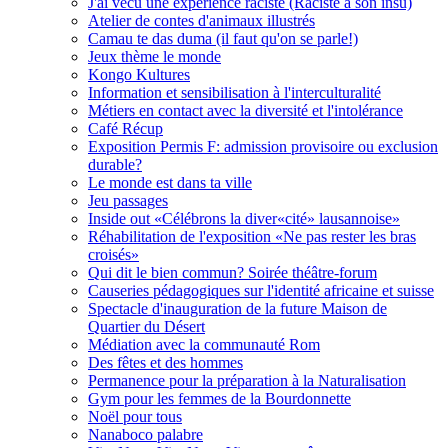
J'ai vécu une expérience raciste (Raciste à son insu)
Atelier de contes d'animaux illustrés
Camau te das duma (il faut qu'on se parle!)
Jeux thème le monde
Kongo Kultures
Information et sensibilisation à l'interculturalité
Métiers en contact avec la diversité et l'intolérance
Café Récup
Exposition Permis F: admission provisoire ou exclusion
durable?
Le monde est dans ta ville
Jeu passages
Inside out «Célébrons la diver«cité» lausannoise»
Réhabilitation de l'exposition «Ne pas rester les bras
croisés»
Qui dit le bien commun? Soirée théâtre-forum
Causeries pédagogiques sur l'identité africaine et suisse
Spectacle d'inauguration de la future Maison de
Quartier du Désert
Médiation avec la communauté Rom
Des fêtes et des hommes
Permanence pour la préparation à la Naturalisation
Gym pour les femmes de la Bourdonnette
Noël pour tous
Nanaboco palabre