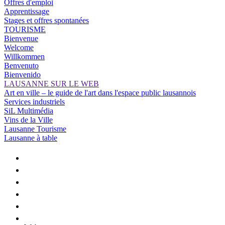
Offres d'emploi
Apprentissage
Stages et offres spontanées
TOURISME
Bienvenue
Welcome
Willkommen
Benvenuto
Bienvenido
LAUSANNE SUR LE WEB
Art en ville – le guide de l'art dans l'espace public lausannois
Services industriels
SiL Multimédia
Vins de la Ville
Lausanne Tourisme
Lausanne à table