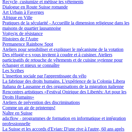
Recycle, custumize et métisse tes vêtements
Dialogue en Route Suisse romande
Art Urbain à Faverges
Afrique en Ville
Pratiques de la sécularité - Accueillir la dimension religieuse dans les
maisons de quartier lausannoise
Voi(es)x de résistance
Histoires de l'Autre
Permanence Rainbow Spot
Ateliers pour sensibiliser et expliquer le mécanisme de la votation
Des réfugié·e·s vous invitent à coudre et à cuisiner. Ateliers
participatifs de retouche de vêtements et de cuisine syrienne pour
échanger et mieux se connaître
Les Scribes
L'insertion sociale par l'apprentissage du vélo
La fabrique des droits humains. L'expérience de la Colonia Libera
Italiana de Lausanne et des organisations de la migration italienne
Rencontres artistiques «Festival Onirique des Libertés: Art pour les
Droits Humains»
Ateliers de prévention des discriminations
Comme un air de printemps!
Naître en Suisse
ada:flow - programmes de formation en informatique et intégration
professionnelle
La Suisse et les accords d'Evian: D'une rive à l'autre, 60 ans après