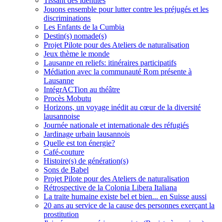
Tissant des identités
Jouons ensemble pour lutter contre les préjugés et les
discriminations
Les Enfants de la Cumbia
Destin(s) nomade(s)
Projet Pilote pour des Ateliers de naturalisation
Jeux thème le monde
Lausanne en reliefs: itinéraires participatifs
Médiation avec la communauté Rom présente à
Lausanne
IntégrACTion au théâtre
Procès Mobutu
Horizons, un voyage inédit au cœur de la diversité
lausannoise
Journée nationale et internationale des réfugiés
Jardinage urbain lausannois
Quelle est ton énergie?
Café-couture
Histoire(s) de génération(s)
Sons de Babel
Projet Pilote pour des Ateliers de naturalisation
Rétrospective de la Colonia Libera Italiana
La traite humaine existe bel et bien... en Suisse aussi
20 ans au service de la cause des personnes exerçant la
prostitution