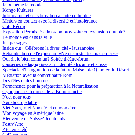
Jeux thème le monde
Kongo Kultures
Information et sensibilisation à l'interculturalité
Métiers en contact avec la diversité et l'intolérance
Café Récup
Exposition Permis F: admission provisoire ou exclusion durable?
Le monde est dans ta ville
Jeu passages
Inside out «Célébrons la diver«cité» lausannoise»
Réhabilitation de l'exposition «Ne pas rester les bras croisés»
Qui dit le bien commun? Soirée théâtre-forum
Causeries pédagogiques sur l'identité africaine et suisse
Spectacle d'inauguration de la future Maison de Quartier du Désert
Médiation avec la communauté Rom
Des fêtes et des hommes
Permanence pour la préparation à la Naturalisation
Gym pour les femmes de la Bourdonnette
Noël pour tous
Nanaboco palabre
Viet Nam, Viet Nam, Viet en mon âme
Mon voyage en Amérique latine
Bienvenue en Suisse? Jeu de lois
Festiv'Arte
Ateliers d'été
Café couture