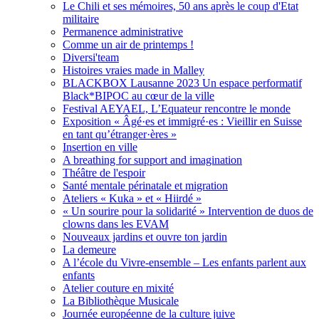
Le Chili et ses mémoires, 50 ans après le coup d'Etat
militaire
Permanence administrative
Comme un air de printemps !
Diversi'team
Histoires vraies made in Malley
BLACKBOX Lausanne 2023 Un espace performatif
Black*BIPOC au cœur de la ville
Festival AEYAEL, L’Equateur rencontre le monde
Exposition « Âgé·es et immigré·es : Vieillir en Suisse
en tant qu’étranger·ères »
Insertion en ville
A breathing for support and imagination
Théâtre de l'espoir
Santé mentale périnatale et migration
Ateliers « Kuka » et « Hiirdé »
« Un sourire pour la solidarité » Intervention de duos de
clowns dans les EVAM
Nouveaux jardins et ouvre ton jardin
La demeure
A l’école du Vivre-ensemble – Les enfants parlent aux
enfants
Atelier couture en mixité
La Bibliothèque Musicale
Journée européenne de la culture juive