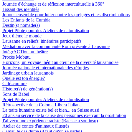
Journée d'échange et de réflexion interculturelle à 360°
Tissant des identités
Jouons ensemble pour lutter contre les préjugés et les discriminations
Les Enfants de la Cumbia
Destin(s) nomade(s)
Projet Pilote pour des Ateliers de naturalisation
Jeux thème le monde
Lausanne en reliefs: itinéraires participatifs
Médiation avec la communauté Rom présente à Lausanne
IntégrACTion au théâtre
Procès Mobutu
Horizons, un voyage inédit au cœur de la diversité lausannoise
Journée nationale et internationale des réfugiés
Jardinage urbain lausannois
Quelle est ton énergie?
Café-couture
Histoire(s) de génération(s)
Sons de Babel
Projet Pilote pour des Ateliers de naturalisation
Rétrospective de la Colonia Libera Italiana
La traite humaine existe bel et bien... en Suisse aussi
20 ans au service de la cause des personnes exerçant la prostitution
J'ai vécu une expérience raciste (Raciste à son insu)
Atelier de contes d'animaux illustrés
Camau te das duma (il faut qu'on se parle!)