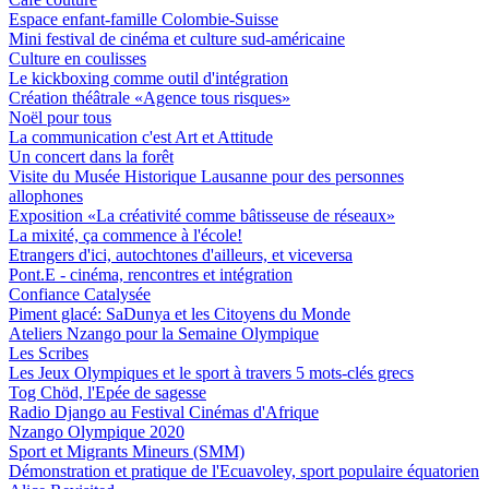
Espace enfant-famille Colombie-Suisse
Mini festival de cinéma et culture sud-américaine
Culture en coulisses
Le kickboxing comme outil d'intégration
Création théâtrale «Agence tous risques»
Noël pour tous
La communication c'est Art et Attitude
Un concert dans la forêt
Visite du Musée Historique Lausanne pour des personnes
allophones
Exposition «La créativité comme bâtisseuse de réseaux»
La mixité, ça commence à l'école!
Etrangers d'ici, autochtones d'ailleurs, et viceversa
Pont.E - cinéma, rencontres et intégration
Confiance Catalysée
Piment glacé: SaDunya et les Citoyens du Monde
Ateliers Nzango pour la Semaine Olympique
Les Scribes
Les Jeux Olympiques et le sport à travers 5 mots-clés grecs
Tog Chöd, l'Epée de sagesse
Radio Django au Festival Cinémas d'Afrique
Nzango Olympique 2020
Sport et Migrants Mineurs (SMM)
Démonstration et pratique de l'Ecuavoley, sport populaire équatorien