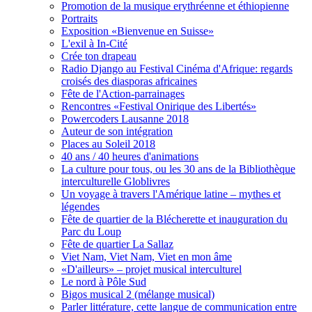
Promotion de la musique erythréenne et éthiopienne
Portraits
Exposition «Bienvenue en Suisse»
L'exil à In-Cité
Crée ton drapeau
Radio Django au Festival Cinéma d'Afrique: regards
croisés des diasporas africaines
Fête de l'Action-parrainages
Rencontres «Festival Onirique des Libertés»
Powercoders Lausanne 2018
Auteur de son intégration
Places au Soleil 2018
40 ans / 40 heures d'animations
La culture pour tous, ou les 30 ans de la Bibliothèque
interculturelle Globlivres
Un voyage à travers l'Amérique latine – mythes et
légendes
Fête de quartier de la Blécherette et inauguration du
Parc du Loup
Fête de quartier La Sallaz
Viet Nam, Viet Nam, Viet en mon âme
«D'ailleurs» – projet musical interculturel
Le nord à Pôle Sud
Bigos musical 2 (mélange musical)
Parler littérature, cette langue de communication entre