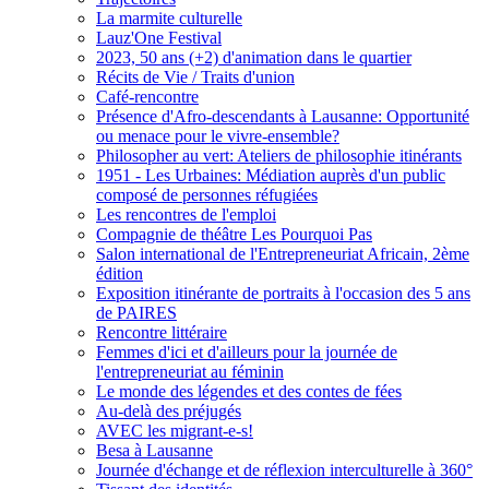
La marmite culturelle
Lauz'One Festival
2023, 50 ans (+2) d'animation dans le quartier
Récits de Vie / Traits d'union
Café-rencontre
Présence d'Afro-descendants à Lausanne: Opportunité
ou menace pour le vivre-ensemble?
Philosopher au vert: Ateliers de philosophie itinérants
1951 - Les Urbaines: Médiation auprès d'un public
composé de personnes réfugiées
Les rencontres de l'emploi
Compagnie de théâtre Les Pourquoi Pas
Salon international de l'Entrepreneuriat Africain, 2ème
édition
Exposition itinérante de portraits à l'occasion des 5 ans
de PAIRES
Rencontre littéraire
Femmes d'ici et d'ailleurs pour la journée de
l'entrepreneuriat au féminin
Le monde des légendes et des contes de fées
Au-delà des préjugés
AVEC les migrant-e-s!
Besa à Lausanne
Journée d'échange et de réflexion interculturelle à 360°