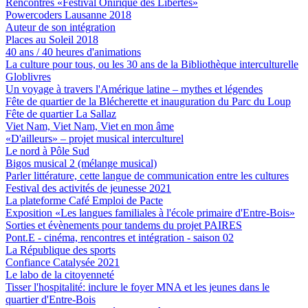
Rencontres «Festival Onirique des Libertés»
Powercoders Lausanne 2018
Auteur de son intégration
Places au Soleil 2018
40 ans / 40 heures d'animations
La culture pour tous, ou les 30 ans de la Bibliothèque interculturelle
Globlivres
Un voyage à travers l'Amérique latine – mythes et légendes
Fête de quartier de la Blécherette et inauguration du Parc du Loup
Fête de quartier La Sallaz
Viet Nam, Viet Nam, Viet en mon âme
«D'ailleurs» – projet musical interculturel
Le nord à Pôle Sud
Bigos musical 2 (mélange musical)
Parler littérature, cette langue de communication entre les cultures
Festival des activités de jeunesse 2021
La plateforme Café Emploi de Pacte
Exposition «Les langues familiales à l'école primaire d'Entre-Bois»
Sorties et évènements pour tandems du projet PAIRES
Pont.E - cinéma, rencontres et intégration - saison 02
La République des sports
Confiance Catalysée 2021
Le labo de la citoyenneté
Tisser l'hospitalité: inclure le foyer MNA et les jeunes dans le
quartier d'Entre-Bois