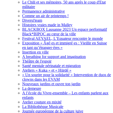
Le Chili et ses mémoires, 50 ans après le coup d'Etat
militaire
Permanence administrative
Comme un air de printemps !
Diversi'team
Histoires vraies made in Malley
BLACKBOX Lausanne 2023 Un espace performatif
Black*BIPOC au cœur de la ville
Festival AEYAEL, L’Equateur rencontre le monde
Exposition « Âgé·es et immigré·es : Vieillir en Suisse
en tant qu’étranger·ères »
Insertion en ville
A breathing for support and imagination
Théâtre de l'espoir
Santé mentale périnatale et migration
Ateliers « Kuka » et « Hiirdé »
« Un sourire pour la solidarité » Intervention de duos de
clowns dans les EVAM
Nouveaux jardins et ouvre ton jardin
La demeure
A l’école du Vivre-ensemble – Les enfants parlent aux
enfants
Atelier couture en mixité
La Bibliothèque Musicale
Journée européenne de la culture juive