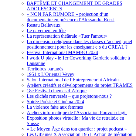
BAPTÊME ET CHANGEMENT DE GRADES
ADOLESCENTS
« NON FAR RUMORE » projection d’un
documentaire en présence d’Alessandra Rossi
Restau Bellevaux
Le pavement en fête
La représentation théâtrale «Tuer l'amour»
La dimension religieuse dans les classes d’accueil, quel
positionnement pour les enseignant·e·s du CREAL ?
Festival International MAMBO 2024
I work U play - le 1er Coworking Garderie solidaire à
Lausanne
Territoires partagés
1951 x L'Oriental-Vevey
Salon International de l’Entrepreneuriat Africain
Ateliers créatifs et développements du projet TRAMES
18e Festival cinémas d’Afrique
Les clichés renversés – que projetons-nous ?
Soirée Poésie et Cinéma 2024
La violence faite aux femmes
Ateliers informatique de l'Association Pouvoir d'agir
Exposition photos virtuelle : Ma vie de retraité.e en
Suisse
« Le Moyen Âge dans ton quartier : projet podcast »
Les Urbaines X Association 1951: Action de médiation