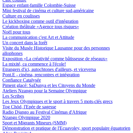
Espace enfant-famille Colombie-Suisse
Mini festival de cinéma et culture sud-américaine
Culture en coulisses
Le kickboxing comme outil d'intégration
Création théâtrale «Agence tous risques»
Noël pour tous
La communication c'est Art et Attitude
Un concert dans la forêt
Visite du Musée Historique Lausanne pour des personnes
allophones
Exposition «La créativité comme bâtisseuse de réseaux»
La mixité, ça commence à l'école!
Etrangers d'ici, autochtones d'ailleurs, et viceversa
Pont.E - cinéma, rencontres et intégration
Confiance Catalysée
Piment glacé: SaDunya et les Citoyens du Monde
Ateliers Nzango pour la Semaine Olympique
Les Scribes
Les Jeux Olympiques et le sport à travers 5 mots-clés grecs
Tog Chöd, l'Epée de sagesse
Radio Django au Festival Cinémas d'Afrique
Nzango Olympique 2020
Sport et Migrants Mineurs (SMM)
Démonstration et pratique de l'Ecuavoley, sport populaire équatorien