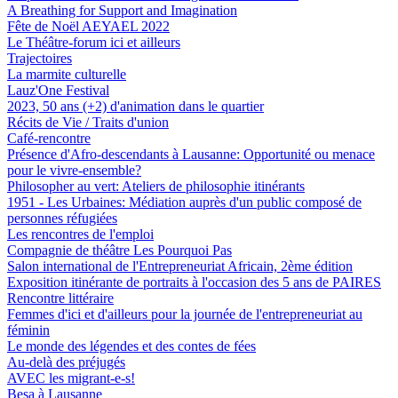
A Breathing for Support and Imagination
Fête de Noël AEYAEL 2022
Le Théâtre-forum ici et ailleurs
Trajectoires
La marmite culturelle
Lauz'One Festival
2023, 50 ans (+2) d'animation dans le quartier
Récits de Vie / Traits d'union
Café-rencontre
Présence d'Afro-descendants à Lausanne: Opportunité ou menace
pour le vivre-ensemble?
Philosopher au vert: Ateliers de philosophie itinérants
1951 - Les Urbaines: Médiation auprès d'un public composé de
personnes réfugiées
Les rencontres de l'emploi
Compagnie de théâtre Les Pourquoi Pas
Salon international de l'Entrepreneuriat Africain, 2ème édition
Exposition itinérante de portraits à l'occasion des 5 ans de PAIRES
Rencontre littéraire
Femmes d'ici et d'ailleurs pour la journée de l'entrepreneuriat au
féminin
Le monde des légendes et des contes de fées
Au-delà des préjugés
AVEC les migrant-e-s!
Besa à Lausanne