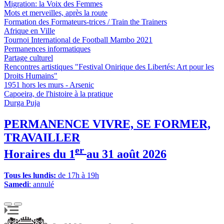
Migration: la Voix des Femmes
Mots et merveilles, après la route
Formation des Formateurs-trices / Train the Trainers
Afrique en Ville
Tournoi International de Football Mambo 2021
Permanences informatiques
Partage culturel
Rencontres artistiques "Festival Onirique des Libertés: Art pour les
Droits Humains"
1951 hors les murs - Arsenic
Capoeira, de l'histoire à la pratique
Durga Puja
PERMANENCE VIVRE, SE FORMER,
TRAVAILLER
er
Horaires du 1
au 31 août 2026
Tous les lundis:
de 17h à 19h
Samedi
: annulé