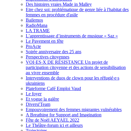
Des histoires vraies Made in Malley
Etre chez soi: problématique de genre liée à l'habitat des
femmes en procédure d'asile
Bailemos
RadioMana
LA TRAME
L’apprentissage d’instruments de musique « Saz »
Le Pavement en fête
ProActe
Soirée anniversaire des 25 ans
Perspectives citoyennes
VOI·ES·X DE RÉSISTANCE Un projet de
participation citoyenne et des actions de sensibilisation
au vivre ensemble
Interventions de duos de clown pour les réfugié∙e∙s
ukrainiens
Plateforme Café Emploi Vaud
Le foyer
Et vogue la galère
Diversi'Team
Empouvoirement des femmes migrantes vulnérables
A Breathing for Support and Imagination
Fête de Noël AEYAEL 2022
Le Théâtre-forum ici et ailleurs
Trajectoires