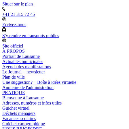
Situer sur le plan
+41 21 315 72 45
Ecrivez-nous
S'y rendre en transports publics
Site officiel
À PROPOS
Portrait de Lausanne
Actualités municipales
Agenda des manifestations
Le Journal + newsletter
Plan de ville
Une suggestion? – Boîte à idées virtuelle
Annuaire de l'administration
PRATIQUE
Bienvenue à Lausanne
Adresses, numéros et infos utiles
Guichet virtuel
Déchets ménagers
Vacances scolaires
Guichet cartographique
NOUS REJOINDRE