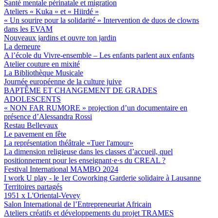
Santé mentale périnatale et migration
Ateliers « Kuka » et « Hiirdé »
« Un sourire pour la solidarité » Intervention de duos de clowns
dans les EVAM
Nouveaux jardins et ouvre ton jardin
La demeure
A l’école du Vivre-ensemble – Les enfants parlent aux enfants
Atelier couture en mixité
La Bibliothèque Musicale
Journée européenne de la culture juive
BAPTÊME ET CHANGEMENT DE GRADES
ADOLESCENTS
« NON FAR RUMORE » projection d’un documentaire en
présence d’Alessandra Rossi
Restau Bellevaux
Le pavement en fête
La représentation théâtrale «Tuer l'amour»
La dimension religieuse dans les classes d’accueil, quel
positionnement pour les enseignant·e·s du CREAL ?
Festival International MAMBO 2024
I work U play - le 1er Coworking Garderie solidaire à Lausanne
Territoires partagés
1951 x L'Oriental-Vevey
Salon International de l’Entrepreneuriat Africain
Ateliers créatifs et développements du projet TRAMES