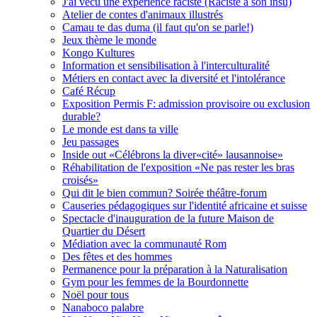
J'ai vécu une expérience raciste (Raciste à son insu)
Atelier de contes d'animaux illustrés
Camau te das duma (il faut qu'on se parle!)
Jeux thème le monde
Kongo Kultures
Information et sensibilisation à l'interculturalité
Métiers en contact avec la diversité et l'intolérance
Café Récup
Exposition Permis F: admission provisoire ou exclusion
durable?
Le monde est dans ta ville
Jeu passages
Inside out «Célébrons la diver«cité» lausannoise»
Réhabilitation de l'exposition «Ne pas rester les bras
croisés»
Qui dit le bien commun? Soirée théâtre-forum
Causeries pédagogiques sur l'identité africaine et suisse
Spectacle d'inauguration de la future Maison de
Quartier du Désert
Médiation avec la communauté Rom
Des fêtes et des hommes
Permanence pour la préparation à la Naturalisation
Gym pour les femmes de la Bourdonnette
Noël pour tous
Nanaboco palabre