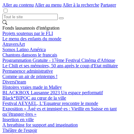
Aller au contenu
Aller au menu
Aller à la recherche
Partager
Fonds lausannois d'intégration
Projets soutenus par le FLI
Le menu des enfants du monde
AtraversArt
Somos Latino América
Chantons dansons le français
Programmation Gratuite - 17ème Festival Cinéma d'Afrique
Le Chili et ses mémoires, 50 ans après le coup d'Etat militaire
Permanence administrative
Comme un air de printemps !
Diversi'team
Histoires vraies made in Malley
BLACKBOX Lausanne 2023 Un espace performatif
Black*BIPOC au cœur de la ville
Festival AEYAEL, L’Equateur rencontre le monde
Exposition « Âgé·es et immigré·es : Vieillir en Suisse en tant
qu’étranger·ères »
Insertion en ville
A breathing for support and imagination
Théâtre de l'espoir