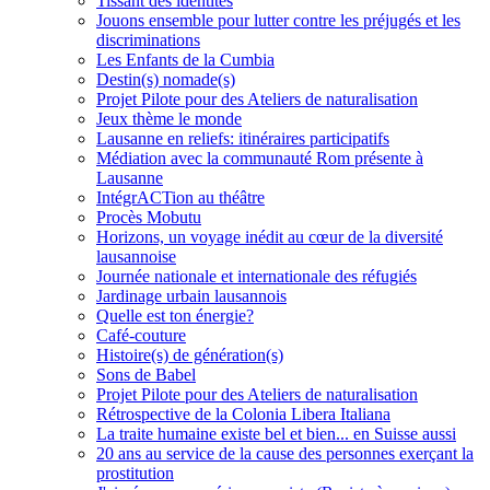
Tissant des identités
Jouons ensemble pour lutter contre les préjugés et les
discriminations
Les Enfants de la Cumbia
Destin(s) nomade(s)
Projet Pilote pour des Ateliers de naturalisation
Jeux thème le monde
Lausanne en reliefs: itinéraires participatifs
Médiation avec la communauté Rom présente à
Lausanne
IntégrACTion au théâtre
Procès Mobutu
Horizons, un voyage inédit au cœur de la diversité
lausannoise
Journée nationale et internationale des réfugiés
Jardinage urbain lausannois
Quelle est ton énergie?
Café-couture
Histoire(s) de génération(s)
Sons de Babel
Projet Pilote pour des Ateliers de naturalisation
Rétrospective de la Colonia Libera Italiana
La traite humaine existe bel et bien... en Suisse aussi
20 ans au service de la cause des personnes exerçant la
prostitution