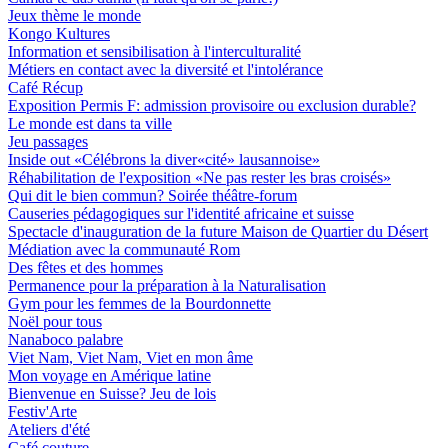
Jeux thème le monde
Kongo Kultures
Information et sensibilisation à l'interculturalité
Métiers en contact avec la diversité et l'intolérance
Café Récup
Exposition Permis F: admission provisoire ou exclusion durable?
Le monde est dans ta ville
Jeu passages
Inside out «Célébrons la diver«cité» lausannoise»
Réhabilitation de l'exposition «Ne pas rester les bras croisés»
Qui dit le bien commun? Soirée théâtre-forum
Causeries pédagogiques sur l'identité africaine et suisse
Spectacle d'inauguration de la future Maison de Quartier du Désert
Médiation avec la communauté Rom
Des fêtes et des hommes
Permanence pour la préparation à la Naturalisation
Gym pour les femmes de la Bourdonnette
Noël pour tous
Nanaboco palabre
Viet Nam, Viet Nam, Viet en mon âme
Mon voyage en Amérique latine
Bienvenue en Suisse? Jeu de lois
Festiv'Arte
Ateliers d'été
Café couture