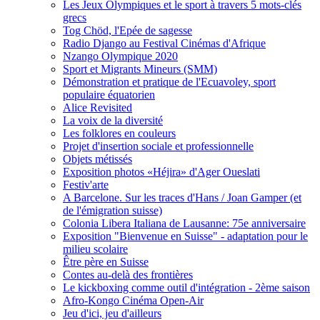
Les Jeux Olympiques et le sport à travers 5 mots-clés
grecs
Tog Chöd, l'Epée de sagesse
Radio Django au Festival Cinémas d'Afrique
Nzango Olympique 2020
Sport et Migrants Mineurs (SMM)
Démonstration et pratique de l'Ecuavoley, sport
populaire équatorien
Alice Revisited
La voix de la diversité
Les folklores en couleurs
Projet d'insertion sociale et professionnelle
Objets métissés
Exposition photos «Héjira» d'Ager Oueslati
Festiv'arte
A Barcelone. Sur les traces d'Hans / Joan Gamper (et
de l'émigration suisse)
Colonia Libera Italiana de Lausanne: 75e anniversaire
Exposition "Bienvenue en Suisse" - adaptation pour le
milieu scolaire
Être père en Suisse
Contes au-delà des frontières
Le kickboxing comme outil d'intégration - 2ème saison
Afro-Kongo Cinéma Open-Air
Jeu d'ici, jeu d'ailleurs