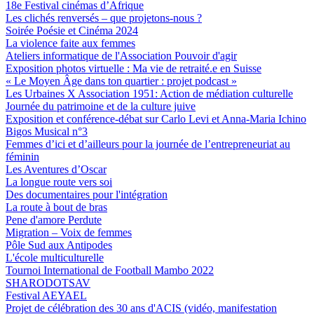
18e Festival cinémas d’Afrique
Les clichés renversés – que projetons-nous ?
Soirée Poésie et Cinéma 2024
La violence faite aux femmes
Ateliers informatique de l'Association Pouvoir d'agir
Exposition photos virtuelle : Ma vie de retraité.e en Suisse
« Le Moyen Âge dans ton quartier : projet podcast »
Les Urbaines X Association 1951: Action de médiation culturelle
Journée du patrimoine et de la culture juive
Exposition et conférence-débat sur Carlo Levi et Anna-Maria Ichino
Bigos Musical n°3
Femmes d’ici et d’ailleurs pour la journée de l’entrepreneuriat au
féminin
Les Aventures d’Oscar
La longue route vers soi
Des documentaires pour l'intégration
La route à bout de bras
Pene d'amore Perdute
Migration – Voix de femmes
Pôle Sud aux Antipodes
L'école multiculturelle
Tournoi International de Football Mambo 2022
SHARODOTSAV
Festival AEYAEL
Projet de célébration des 30 ans d'ACIS (vidéo, manifestation