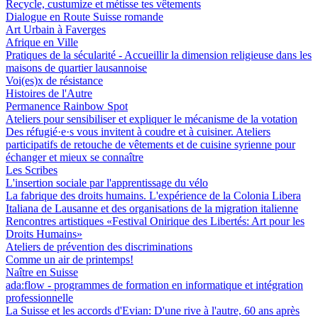
Recycle, custumize et métisse tes vêtements
Dialogue en Route Suisse romande
Art Urbain à Faverges
Afrique en Ville
Pratiques de la sécularité - Accueillir la dimension religieuse dans les
maisons de quartier lausannoise
Voi(es)x de résistance
Histoires de l'Autre
Permanence Rainbow Spot
Ateliers pour sensibiliser et expliquer le mécanisme de la votation
Des réfugié·e·s vous invitent à coudre et à cuisiner. Ateliers
participatifs de retouche de vêtements et de cuisine syrienne pour
échanger et mieux se connaître
Les Scribes
L'insertion sociale par l'apprentissage du vélo
La fabrique des droits humains. L'expérience de la Colonia Libera
Italiana de Lausanne et des organisations de la migration italienne
Rencontres artistiques «Festival Onirique des Libertés: Art pour les
Droits Humains»
Ateliers de prévention des discriminations
Comme un air de printemps!
Naître en Suisse
ada:flow - programmes de formation en informatique et intégration
professionnelle
La Suisse et les accords d'Evian: D'une rive à l'autre, 60 ans après