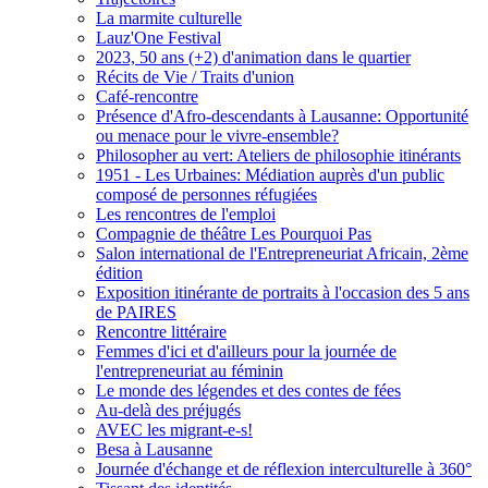
La marmite culturelle
Lauz'One Festival
2023, 50 ans (+2) d'animation dans le quartier
Récits de Vie / Traits d'union
Café-rencontre
Présence d'Afro-descendants à Lausanne: Opportunité
ou menace pour le vivre-ensemble?
Philosopher au vert: Ateliers de philosophie itinérants
1951 - Les Urbaines: Médiation auprès d'un public
composé de personnes réfugiées
Les rencontres de l'emploi
Compagnie de théâtre Les Pourquoi Pas
Salon international de l'Entrepreneuriat Africain, 2ème
édition
Exposition itinérante de portraits à l'occasion des 5 ans
de PAIRES
Rencontre littéraire
Femmes d'ici et d'ailleurs pour la journée de
l'entrepreneuriat au féminin
Le monde des légendes et des contes de fées
Au-delà des préjugés
AVEC les migrant-e-s!
Besa à Lausanne
Journée d'échange et de réflexion interculturelle à 360°