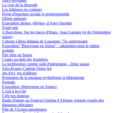
Alice Revisited
La voix de la diversité
Les folklores en couleurs
Projet d'insertion sociale et professionnelle
Objets métissés
Exposition photos «Héjira» d'Ager Oueslati
Festiv'arte
A Barcelone. Sur les traces d'Hans / Joan Gamper (et de l'émigration
suisse)
Colonia Libera Italiana de Lausanne: 75e anniversaire
Exposition "Bienvenue en Suisse" - adaptation pour le milieu
scolaire
Être père en Suisse
Contes au-delà des frontières
Le kickboxing comme outil d'intégration - 2ème saison
Afro-Kongo Cinéma Open-Air
Jeu d'ici, jeu d'ailleurs
Promotion de la musique erythréenne et éthiopienne
Portraits
Exposition «Bienvenue en Suisse»
L'exil à In-Cité
Crée ton drapeau
Radio Django au Festival Cinéma d'Afrique: regards croisés des
diasporas africaines
Fête de l'Action-parrainages