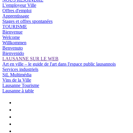
L'employeur Ville
Offres d'emploi
Apprentissage
Stages et offres spontanées
TOURISME
Bienvenue
Welcome
Willkommen
Benvenuto
Bienvenido
LAUSANNE SUR LE WEB
Art en ville – le guide de l'art dans l'espace public lausannois
Services industriels
SiL Multimédia
Vins de la Ville
Lausanne Tourisme
Lausanne à table