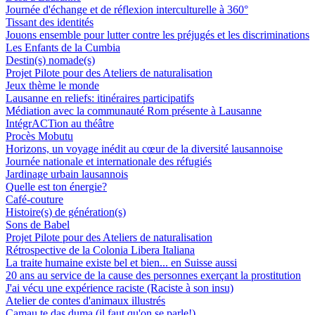
Journée d'échange et de réflexion interculturelle à 360°
Tissant des identités
Jouons ensemble pour lutter contre les préjugés et les discriminations
Les Enfants de la Cumbia
Destin(s) nomade(s)
Projet Pilote pour des Ateliers de naturalisation
Jeux thème le monde
Lausanne en reliefs: itinéraires participatifs
Médiation avec la communauté Rom présente à Lausanne
IntégrACTion au théâtre
Procès Mobutu
Horizons, un voyage inédit au cœur de la diversité lausannoise
Journée nationale et internationale des réfugiés
Jardinage urbain lausannois
Quelle est ton énergie?
Café-couture
Histoire(s) de génération(s)
Sons de Babel
Projet Pilote pour des Ateliers de naturalisation
Rétrospective de la Colonia Libera Italiana
La traite humaine existe bel et bien... en Suisse aussi
20 ans au service de la cause des personnes exerçant la prostitution
J'ai vécu une expérience raciste (Raciste à son insu)
Atelier de contes d'animaux illustrés
Camau te das duma (il faut qu'on se parle!)