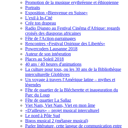
Promotion de la musique erythréenne et éthiopienne
Portraits
Exposition «Bienvenue en Suisse»
L'exil à In-Cité
Crée ton drapeau
Radio Django au Festival Cinéma d'Afrique: regards
croisés des diasporas africaines
Fête de l'Action-parrainages
Rencontres «Festival Onirique des Libertés»
Powercoders Lausanne 2018
Auteur de son intégration
Places au Soleil 2018
40 ans / 40 heures d'animations
La culture pour tous, ou les 30 ans de la Bibliothèque
interculturelle Globlivres
Un voyage à travers l'Amérique latine – mythes et
légendes
Fête de quartier de la Blécherette et inauguration du
Parc du Loup
Fête de quartier La Sallaz
Viet Nam, Viet Nam, Viet en mon âme
«D'ailleurs» – projet musical interculturel
Le nord à Pôle Sud
Bigos musical 2 (mélange musical)
Parler littérature, cette langue de communication entre