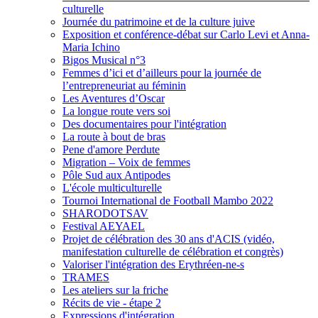
culturelle
Journée du patrimoine et de la culture juive
Exposition et conférence-débat sur Carlo Levi et Anna-
Maria Ichino
Bigos Musical n°3
Femmes d’ici et d’ailleurs pour la journée de
l’entrepreneuriat au féminin
Les Aventures d’Oscar
La longue route vers soi
Des documentaires pour l'intégration
La route à bout de bras
Pene d'amore Perdute
Migration – Voix de femmes
Pôle Sud aux Antipodes
L'école multiculturelle
Tournoi International de Football Mambo 2022
SHARODOTSAV
Festival AEYAEL
Projet de célébration des 30 ans d'ACIS (vidéo,
manifestation culturelle de célébration et congrès)
Valoriser l'intégration des Erythréen-ne-s
TRAMES
Les ateliers sur la friche
Récits de vie - étape 2
Expressions d'intégration