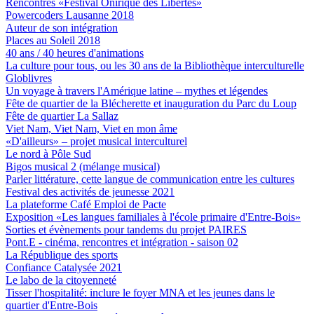
Rencontres «Festival Onirique des Libertés»
Powercoders Lausanne 2018
Auteur de son intégration
Places au Soleil 2018
40 ans / 40 heures d'animations
La culture pour tous, ou les 30 ans de la Bibliothèque interculturelle
Globlivres
Un voyage à travers l'Amérique latine – mythes et légendes
Fête de quartier de la Blécherette et inauguration du Parc du Loup
Fête de quartier La Sallaz
Viet Nam, Viet Nam, Viet en mon âme
«D'ailleurs» – projet musical interculturel
Le nord à Pôle Sud
Bigos musical 2 (mélange musical)
Parler littérature, cette langue de communication entre les cultures
Festival des activités de jeunesse 2021
La plateforme Café Emploi de Pacte
Exposition «Les langues familiales à l'école primaire d'Entre-Bois»
Sorties et évènements pour tandems du projet PAIRES
Pont.E - cinéma, rencontres et intégration - saison 02
La République des sports
Confiance Catalysée 2021
Le labo de la citoyenneté
Tisser l'hospitalité: inclure le foyer MNA et les jeunes dans le
quartier d'Entre-Bois