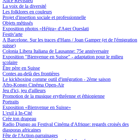
Alice Revisited
La voix de la diversité
Les folklores en couleurs
Projet d'insertion sociale et professionnelle
Objets métissés
Exposition photos «Héjira» d'Ager Oueslati
Festiv'arte
A Barcelone. Sur les traces d'Hans / Joan Gamper (et de l'émigration
suisse)
Colonia Libera Italiana de Lausanne: 75e anniversaire
Exposition "Bienvenue en Suisse" - adaptation pour le milieu
scolaire
Être père en Suisse
Contes au-delà des frontières
Le kickboxing comme outil d'intégration - 2ème saison
Afro-Kongo Cinéma Open-Air
Jeu d'ici, jeu d'ailleurs
Promotion de la musique erythréenne et éthiopienne
Portraits
Exposition «Bienvenue en Suisse»
L'exil à In-Cité
Crée ton drapeau
Radio Django au Festival Cinéma d'Afrique: regards croisés des
diasporas africaines
Fête de l'Action-parrainages