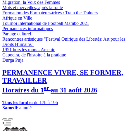
Migration: la Voix des Femmes
Mots et merveilles, après la route
Formation des Formateurs-trices / Train the Trainers
Afrique en Ville
Tournoi International de Football Mambo 2021
Permanences informatiques
Partage culturel
Rencontres artistiques "Festival Onirique des Libertés: Art pour les
Droits Humains"
1951 hors les murs - Arsenic
Capoeira, de l'histoire à la pratique
Durga Puja
PERMANENCE VIVRE, SE FORMER,
TRAVAILLER
er
Horaires du 1
au 31 août 2026
Tous les lundis:
de 17h à 19h
Samedi
: annulé