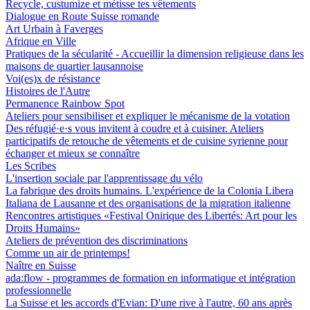
Recycle, custumize et métisse tes vêtements
Dialogue en Route Suisse romande
Art Urbain à Faverges
Afrique en Ville
Pratiques de la sécularité - Accueillir la dimension religieuse dans les
maisons de quartier lausannoise
Voi(es)x de résistance
Histoires de l'Autre
Permanence Rainbow Spot
Ateliers pour sensibiliser et expliquer le mécanisme de la votation
Des réfugié·e·s vous invitent à coudre et à cuisiner. Ateliers
participatifs de retouche de vêtements et de cuisine syrienne pour
échanger et mieux se connaître
Les Scribes
L'insertion sociale par l'apprentissage du vélo
La fabrique des droits humains. L'expérience de la Colonia Libera
Italiana de Lausanne et des organisations de la migration italienne
Rencontres artistiques «Festival Onirique des Libertés: Art pour les
Droits Humains»
Ateliers de prévention des discriminations
Comme un air de printemps!
Naître en Suisse
ada:flow - programmes de formation en informatique et intégration
professionnelle
La Suisse et les accords d'Evian: D'une rive à l'autre, 60 ans après