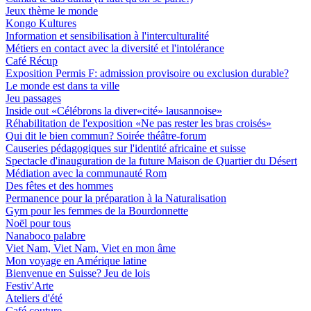
Jeux thème le monde
Kongo Kultures
Information et sensibilisation à l'interculturalité
Métiers en contact avec la diversité et l'intolérance
Café Récup
Exposition Permis F: admission provisoire ou exclusion durable?
Le monde est dans ta ville
Jeu passages
Inside out «Célébrons la diver«cité» lausannoise»
Réhabilitation de l'exposition «Ne pas rester les bras croisés»
Qui dit le bien commun? Soirée théâtre-forum
Causeries pédagogiques sur l'identité africaine et suisse
Spectacle d'inauguration de la future Maison de Quartier du Désert
Médiation avec la communauté Rom
Des fêtes et des hommes
Permanence pour la préparation à la Naturalisation
Gym pour les femmes de la Bourdonnette
Noël pour tous
Nanaboco palabre
Viet Nam, Viet Nam, Viet en mon âme
Mon voyage en Amérique latine
Bienvenue en Suisse? Jeu de lois
Festiv'Arte
Ateliers d'été
Café couture