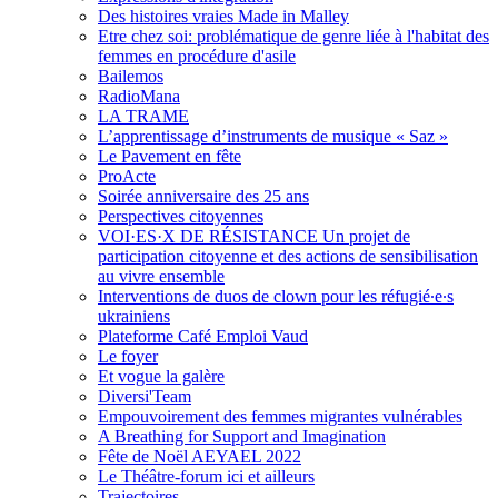
Des histoires vraies Made in Malley
Etre chez soi: problématique de genre liée à l'habitat des
femmes en procédure d'asile
Bailemos
RadioMana
LA TRAME
L’apprentissage d’instruments de musique « Saz »
Le Pavement en fête
ProActe
Soirée anniversaire des 25 ans
Perspectives citoyennes
VOI·ES·X DE RÉSISTANCE Un projet de
participation citoyenne et des actions de sensibilisation
au vivre ensemble
Interventions de duos de clown pour les réfugié∙e∙s
ukrainiens
Plateforme Café Emploi Vaud
Le foyer
Et vogue la galère
Diversi'Team
Empouvoirement des femmes migrantes vulnérables
A Breathing for Support and Imagination
Fête de Noël AEYAEL 2022
Le Théâtre-forum ici et ailleurs
Trajectoires