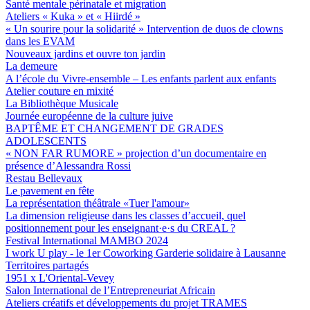
Santé mentale périnatale et migration
Ateliers « Kuka » et « Hiirdé »
« Un sourire pour la solidarité » Intervention de duos de clowns
dans les EVAM
Nouveaux jardins et ouvre ton jardin
La demeure
A l’école du Vivre-ensemble – Les enfants parlent aux enfants
Atelier couture en mixité
La Bibliothèque Musicale
Journée européenne de la culture juive
BAPTÊME ET CHANGEMENT DE GRADES
ADOLESCENTS
« NON FAR RUMORE » projection d’un documentaire en
présence d’Alessandra Rossi
Restau Bellevaux
Le pavement en fête
La représentation théâtrale «Tuer l'amour»
La dimension religieuse dans les classes d’accueil, quel
positionnement pour les enseignant·e·s du CREAL ?
Festival International MAMBO 2024
I work U play - le 1er Coworking Garderie solidaire à Lausanne
Territoires partagés
1951 x L'Oriental-Vevey
Salon International de l’Entrepreneuriat Africain
Ateliers créatifs et développements du projet TRAMES