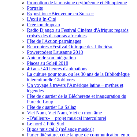
Promotion de la musique erythréenne et éthiopienne
Portraits
Exposition «Bienvenue en Suisse»
L'exil à In-Cité
Crée ton drapeau
Radio Django au Festival Cinéma d'Afrique: regards
croisés des diasporas africaines
Fête de l'Action-parrainages
Rencontres «Festival Onirique des Libertés»
Powercoders Lausanne 2018
Auteur de son intégration
Places au Soleil 2018
40 ans / 40 heures d'animations
La culture pour tous, ou les 30 ans de la Bibliothèque
interculturelle Globlivres
Un voyage à travers l'Amérique latine – mythes et
légendes
Fête de quartier de la Blécherette et inauguration du
Parc du Loup
Fête de quartier La Sallaz
Viet Nam, Viet Nam, Viet en mon âme
«D'ailleurs» – projet musical interculturel
Le nord à Pôle Sud
Bigos musical 2 (mélange musical)
Parler littérature, cette langue de communication entre