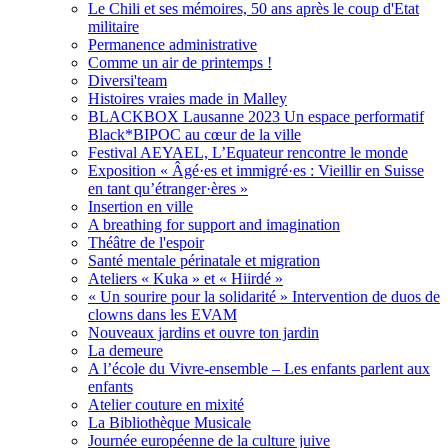
Le Chili et ses mémoires, 50 ans après le coup d'Etat
militaire
Permanence administrative
Comme un air de printemps !
Diversi'team
Histoires vraies made in Malley
BLACKBOX Lausanne 2023 Un espace performatif
Black*BIPOC au cœur de la ville
Festival AEYAEL, L’Equateur rencontre le monde
Exposition « Âgé·es et immigré·es : Vieillir en Suisse
en tant qu’étranger·ères »
Insertion en ville
A breathing for support and imagination
Théâtre de l'espoir
Santé mentale périnatale et migration
Ateliers « Kuka » et « Hiirdé »
« Un sourire pour la solidarité » Intervention de duos de
clowns dans les EVAM
Nouveaux jardins et ouvre ton jardin
La demeure
A l’école du Vivre-ensemble – Les enfants parlent aux
enfants
Atelier couture en mixité
La Bibliothèque Musicale
Journée européenne de la culture juive