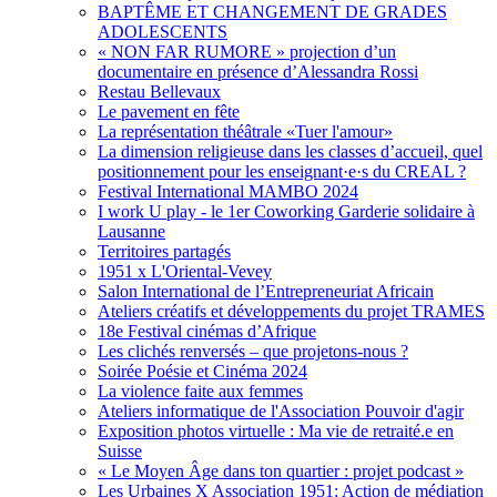
BAPTÊME ET CHANGEMENT DE GRADES
ADOLESCENTS
« NON FAR RUMORE » projection d’un
documentaire en présence d’Alessandra Rossi
Restau Bellevaux
Le pavement en fête
La représentation théâtrale «Tuer l'amour»
La dimension religieuse dans les classes d’accueil, quel
positionnement pour les enseignant·e·s du CREAL ?
Festival International MAMBO 2024
I work U play - le 1er Coworking Garderie solidaire à
Lausanne
Territoires partagés
1951 x L'Oriental-Vevey
Salon International de l’Entrepreneuriat Africain
Ateliers créatifs et développements du projet TRAMES
18e Festival cinémas d’Afrique
Les clichés renversés – que projetons-nous ?
Soirée Poésie et Cinéma 2024
La violence faite aux femmes
Ateliers informatique de l'Association Pouvoir d'agir
Exposition photos virtuelle : Ma vie de retraité.e en
Suisse
« Le Moyen Âge dans ton quartier : projet podcast »
Les Urbaines X Association 1951: Action de médiation