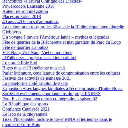
Rencontres «Festival Onirique des Libertés»
Powercoders Lausanne 2018
Auteur de son intégration
Places au Soleil 2018
40 ans / 40 heures d'animations
La culture pour tous, ou les 30 ans de la Bibliothèque interculturelle
Globlivres
Un voyage à travers l'Amérique latine – mythes et légendes
Fête de quartier de la Blécherette et inauguration du Parc du Loup
Fête de quartier La Sallaz
Viet Nam, Viet Nam, Viet en mon âme
«D'ailleurs» – projet musical interculturel
Le nord à Pôle Sud
Bigos musical 2 (mélange musical)
Parler littérature, cette langue de communication entre les cultures
Festival des activités de jeunesse 2021
La plateforme Café Emploi de Pacte
Exposition «Les langues familiales à l'école primaire d'Entre-Bois»
Sorties et évènements pour tandems du projet PAIRES
Pont.E - cinéma, rencontres et intégration - saison 02
La République des sports
Confiance Catalysée 2021
Le labo de la citoyenneté
Tisser l'hospitalité: inclure le foyer MNA et les jeunes dans le
quartier d'Entre-Bois