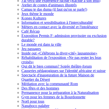
J'ai vécu une expérience raciste (Raciste à son insu)
Atelier de contes d'animaux illustrés
Camau te das duma (il faut qu'on se parle!)
Jeux thème le monde
Kongo Kultures
Information et sensibilisation à l'interculturalité
Métiers en contact avec la diversité et l'intolérance
Café Récup
Exposition Permis F: admission provisoire ou exclusion
durable?
Le monde est dans ta ville
Jeu passages
Inside out «Célébrons la diver«cité» lausannoise»
Réhabilitation de l'exposition «Ne pas rester les bras
croisés»
Qui dit le bien commun? Soirée théâtre-forum
Causeries pédagogiques sur l'identité africaine et suisse
Spectacle d'inauguration de la future Maison de
Quartier du Désert
Médiation avec la communauté Rom
Des fêtes et des hommes
Permanence pour la préparation à la Naturalisation
Gym pour les femmes de la Bourdonnette
Noël pour tous
Nanaboco palabre