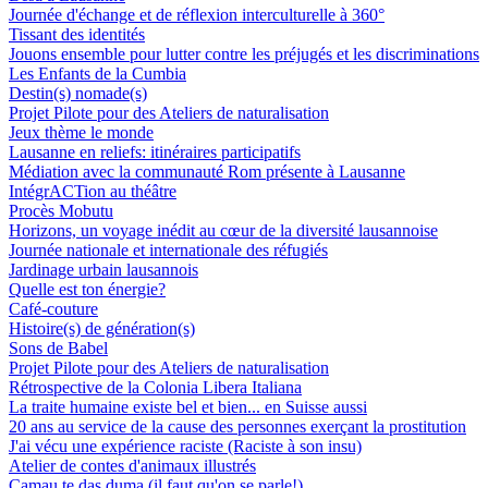
Journée d'échange et de réflexion interculturelle à 360°
Tissant des identités
Jouons ensemble pour lutter contre les préjugés et les discriminations
Les Enfants de la Cumbia
Destin(s) nomade(s)
Projet Pilote pour des Ateliers de naturalisation
Jeux thème le monde
Lausanne en reliefs: itinéraires participatifs
Médiation avec la communauté Rom présente à Lausanne
IntégrACTion au théâtre
Procès Mobutu
Horizons, un voyage inédit au cœur de la diversité lausannoise
Journée nationale et internationale des réfugiés
Jardinage urbain lausannois
Quelle est ton énergie?
Café-couture
Histoire(s) de génération(s)
Sons de Babel
Projet Pilote pour des Ateliers de naturalisation
Rétrospective de la Colonia Libera Italiana
La traite humaine existe bel et bien... en Suisse aussi
20 ans au service de la cause des personnes exerçant la prostitution
J'ai vécu une expérience raciste (Raciste à son insu)
Atelier de contes d'animaux illustrés
Camau te das duma (il faut qu'on se parle!)