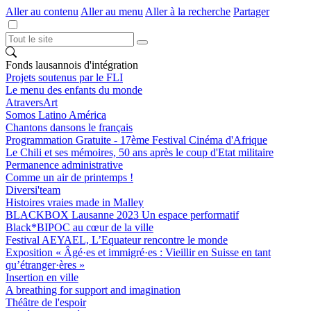
Aller au contenu
Aller au menu
Aller à la recherche
Partager
Fonds lausannois d'intégration
Projets soutenus par le FLI
Le menu des enfants du monde
AtraversArt
Somos Latino América
Chantons dansons le français
Programmation Gratuite - 17ème Festival Cinéma d'Afrique
Le Chili et ses mémoires, 50 ans après le coup d'Etat militaire
Permanence administrative
Comme un air de printemps !
Diversi'team
Histoires vraies made in Malley
BLACKBOX Lausanne 2023 Un espace performatif
Black*BIPOC au cœur de la ville
Festival AEYAEL, L’Equateur rencontre le monde
Exposition « Âgé·es et immigré·es : Vieillir en Suisse en tant
qu’étranger·ères »
Insertion en ville
A breathing for support and imagination
Théâtre de l'espoir