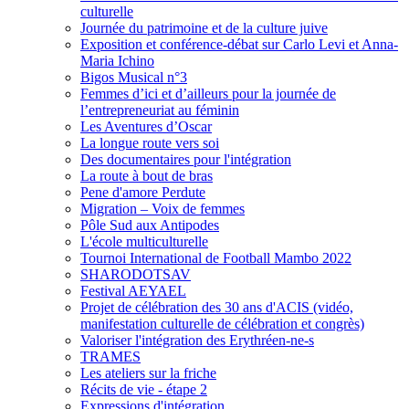
culturelle
Journée du patrimoine et de la culture juive
Exposition et conférence-débat sur Carlo Levi et Anna-
Maria Ichino
Bigos Musical n°3
Femmes d’ici et d’ailleurs pour la journée de
l’entrepreneuriat au féminin
Les Aventures d’Oscar
La longue route vers soi
Des documentaires pour l'intégration
La route à bout de bras
Pene d'amore Perdute
Migration – Voix de femmes
Pôle Sud aux Antipodes
L'école multiculturelle
Tournoi International de Football Mambo 2022
SHARODOTSAV
Festival AEYAEL
Projet de célébration des 30 ans d'ACIS (vidéo,
manifestation culturelle de célébration et congrès)
Valoriser l'intégration des Erythréen-ne-s
TRAMES
Les ateliers sur la friche
Récits de vie - étape 2
Expressions d'intégration