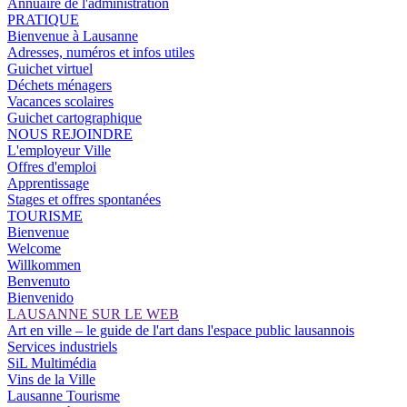
Annuaire de l'administration
PRATIQUE
Bienvenue à Lausanne
Adresses, numéros et infos utiles
Guichet virtuel
Déchets ménagers
Vacances scolaires
Guichet cartographique
NOUS REJOINDRE
L'employeur Ville
Offres d'emploi
Apprentissage
Stages et offres spontanées
TOURISME
Bienvenue
Welcome
Willkommen
Benvenuto
Bienvenido
LAUSANNE SUR LE WEB
Art en ville – le guide de l'art dans l'espace public lausannois
Services industriels
SiL Multimédia
Vins de la Ville
Lausanne Tourisme