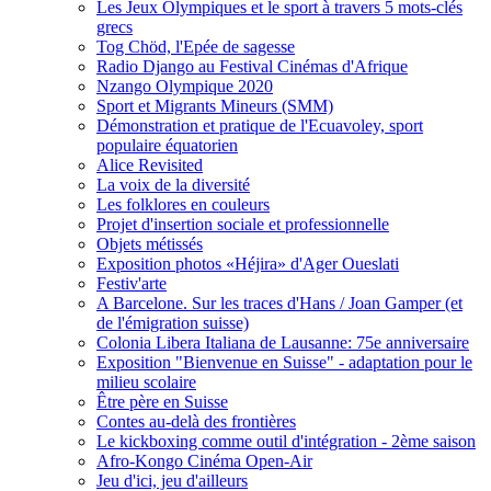
Les Jeux Olympiques et le sport à travers 5 mots-clés
grecs
Tog Chöd, l'Epée de sagesse
Radio Django au Festival Cinémas d'Afrique
Nzango Olympique 2020
Sport et Migrants Mineurs (SMM)
Démonstration et pratique de l'Ecuavoley, sport
populaire équatorien
Alice Revisited
La voix de la diversité
Les folklores en couleurs
Projet d'insertion sociale et professionnelle
Objets métissés
Exposition photos «Héjira» d'Ager Oueslati
Festiv'arte
A Barcelone. Sur les traces d'Hans / Joan Gamper (et
de l'émigration suisse)
Colonia Libera Italiana de Lausanne: 75e anniversaire
Exposition "Bienvenue en Suisse" - adaptation pour le
milieu scolaire
Être père en Suisse
Contes au-delà des frontières
Le kickboxing comme outil d'intégration - 2ème saison
Afro-Kongo Cinéma Open-Air
Jeu d'ici, jeu d'ailleurs