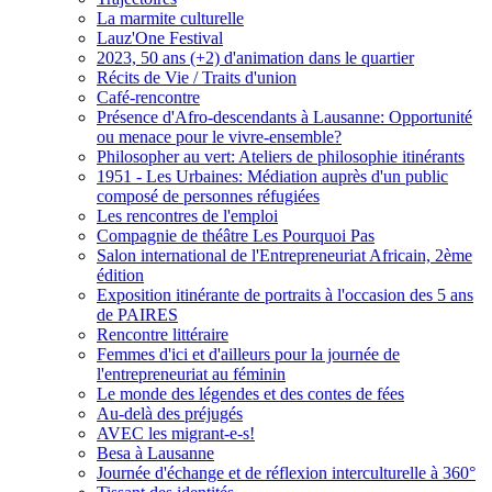
La marmite culturelle
Lauz'One Festival
2023, 50 ans (+2) d'animation dans le quartier
Récits de Vie / Traits d'union
Café-rencontre
Présence d'Afro-descendants à Lausanne: Opportunité
ou menace pour le vivre-ensemble?
Philosopher au vert: Ateliers de philosophie itinérants
1951 - Les Urbaines: Médiation auprès d'un public
composé de personnes réfugiées
Les rencontres de l'emploi
Compagnie de théâtre Les Pourquoi Pas
Salon international de l'Entrepreneuriat Africain, 2ème
édition
Exposition itinérante de portraits à l'occasion des 5 ans
de PAIRES
Rencontre littéraire
Femmes d'ici et d'ailleurs pour la journée de
l'entrepreneuriat au féminin
Le monde des légendes et des contes de fées
Au-delà des préjugés
AVEC les migrant-e-s!
Besa à Lausanne
Journée d'échange et de réflexion interculturelle à 360°