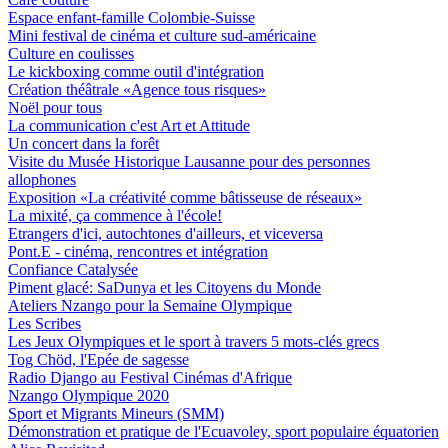
Espace enfant-famille Colombie-Suisse
Mini festival de cinéma et culture sud-américaine
Culture en coulisses
Le kickboxing comme outil d'intégration
Création théâtrale «Agence tous risques»
Noël pour tous
La communication c'est Art et Attitude
Un concert dans la forêt
Visite du Musée Historique Lausanne pour des personnes
allophones
Exposition «La créativité comme bâtisseuse de réseaux»
La mixité, ça commence à l'école!
Etrangers d'ici, autochtones d'ailleurs, et viceversa
Pont.E - cinéma, rencontres et intégration
Confiance Catalysée
Piment glacé: SaDunya et les Citoyens du Monde
Ateliers Nzango pour la Semaine Olympique
Les Scribes
Les Jeux Olympiques et le sport à travers 5 mots-clés grecs
Tog Chöd, l'Epée de sagesse
Radio Django au Festival Cinémas d'Afrique
Nzango Olympique 2020
Sport et Migrants Mineurs (SMM)
Démonstration et pratique de l'Ecuavoley, sport populaire équatorien