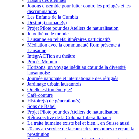
Tissant des identités
Jouons ensemble pour lutter contre les préjugés et les
discriminations
Les Enfants de la Cumbia
Destin(s) nomade(s)
Projet Pilote pour des Ateliers de naturalisation
Jeux thème le monde
Lausanne en reliefs: itinéraires participatifs
Médiation avec la communauté Rom présente à
Lausanne
IntégrACTion au théâtre
Procès Mobutu
Horizons, un voyage inédit au cœur de la diversité
lausannoise
Journée nationale et internationale des réfugiés
Jardinage urbain lausannois
Quelle est ton énergie?
Café-couture
Histoire(s) de génération(s)
Sons de Babel
Projet Pilote pour des Ateliers de naturalisation
Rétrospective de la Colonia Libera Italiana
La traite humaine existe bel et bien... en Suisse aussi
20 ans au service de la cause des personnes exerçant la
prostitution