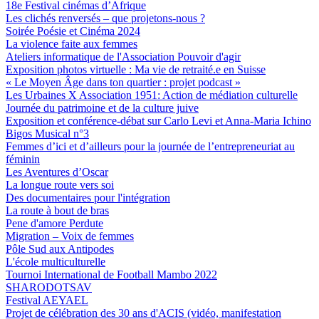
18e Festival cinémas d’Afrique
Les clichés renversés – que projetons-nous ?
Soirée Poésie et Cinéma 2024
La violence faite aux femmes
Ateliers informatique de l'Association Pouvoir d'agir
Exposition photos virtuelle : Ma vie de retraité.e en Suisse
« Le Moyen Âge dans ton quartier : projet podcast »
Les Urbaines X Association 1951: Action de médiation culturelle
Journée du patrimoine et de la culture juive
Exposition et conférence-débat sur Carlo Levi et Anna-Maria Ichino
Bigos Musical n°3
Femmes d’ici et d’ailleurs pour la journée de l’entrepreneuriat au
féminin
Les Aventures d’Oscar
La longue route vers soi
Des documentaires pour l'intégration
La route à bout de bras
Pene d'amore Perdute
Migration – Voix de femmes
Pôle Sud aux Antipodes
L'école multiculturelle
Tournoi International de Football Mambo 2022
SHARODOTSAV
Festival AEYAEL
Projet de célébration des 30 ans d'ACIS (vidéo, manifestation