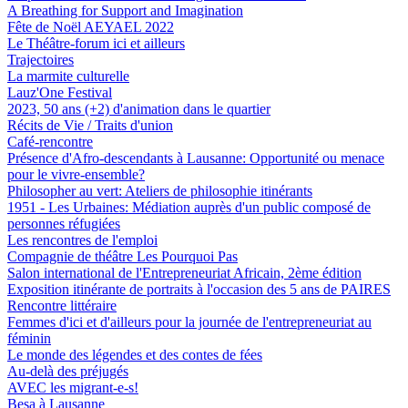
A Breathing for Support and Imagination
Fête de Noël AEYAEL 2022
Le Théâtre-forum ici et ailleurs
Trajectoires
La marmite culturelle
Lauz'One Festival
2023, 50 ans (+2) d'animation dans le quartier
Récits de Vie / Traits d'union
Café-rencontre
Présence d'Afro-descendants à Lausanne: Opportunité ou menace
pour le vivre-ensemble?
Philosopher au vert: Ateliers de philosophie itinérants
1951 - Les Urbaines: Médiation auprès d'un public composé de
personnes réfugiées
Les rencontres de l'emploi
Compagnie de théâtre Les Pourquoi Pas
Salon international de l'Entrepreneuriat Africain, 2ème édition
Exposition itinérante de portraits à l'occasion des 5 ans de PAIRES
Rencontre littéraire
Femmes d'ici et d'ailleurs pour la journée de l'entrepreneuriat au
féminin
Le monde des légendes et des contes de fées
Au-delà des préjugés
AVEC les migrant-e-s!
Besa à Lausanne