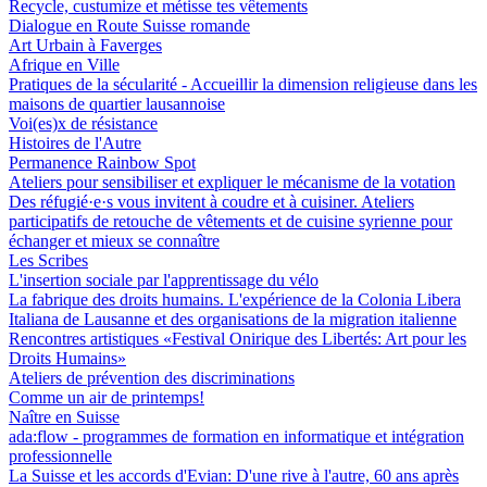
Recycle, custumize et métisse tes vêtements
Dialogue en Route Suisse romande
Art Urbain à Faverges
Afrique en Ville
Pratiques de la sécularité - Accueillir la dimension religieuse dans les
maisons de quartier lausannoise
Voi(es)x de résistance
Histoires de l'Autre
Permanence Rainbow Spot
Ateliers pour sensibiliser et expliquer le mécanisme de la votation
Des réfugié·e·s vous invitent à coudre et à cuisiner. Ateliers
participatifs de retouche de vêtements et de cuisine syrienne pour
échanger et mieux se connaître
Les Scribes
L'insertion sociale par l'apprentissage du vélo
La fabrique des droits humains. L'expérience de la Colonia Libera
Italiana de Lausanne et des organisations de la migration italienne
Rencontres artistiques «Festival Onirique des Libertés: Art pour les
Droits Humains»
Ateliers de prévention des discriminations
Comme un air de printemps!
Naître en Suisse
ada:flow - programmes de formation en informatique et intégration
professionnelle
La Suisse et les accords d'Evian: D'une rive à l'autre, 60 ans après