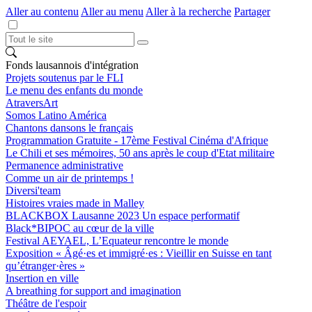
Aller au contenu
Aller au menu
Aller à la recherche
Partager
Fonds lausannois d'intégration
Projets soutenus par le FLI
Le menu des enfants du monde
AtraversArt
Somos Latino América
Chantons dansons le français
Programmation Gratuite - 17ème Festival Cinéma d'Afrique
Le Chili et ses mémoires, 50 ans après le coup d'Etat militaire
Permanence administrative
Comme un air de printemps !
Diversi'team
Histoires vraies made in Malley
BLACKBOX Lausanne 2023 Un espace performatif
Black*BIPOC au cœur de la ville
Festival AEYAEL, L’Equateur rencontre le monde
Exposition « Âgé·es et immigré·es : Vieillir en Suisse en tant
qu’étranger·ères »
Insertion en ville
A breathing for support and imagination
Théâtre de l'espoir