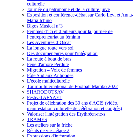
culturelle
Journée du patrimoine et de la culture juive
Exposition et conférence-débat sur Carlo Levi et Anna-
Maria Ichino
Bigos Musical n°3
Femmes d’ici et d’ailleurs pour la journée de
l’entrepreneuriat au féminin
Les Aventures d’Oscar
La longue route vers soi
Des documentaires pour l'intégration
La route à bout de bras
Pene d'amore Perdute
Migration – Voix de femmes
Pôle Sud aux Antipodes
L'école multiculturelle
Tournoi International de Football Mambo 2022
SHARODOTSAV
Festival AEYAEL
Projet de célébration des 30 ans d'ACIS (vidéo,
manifestation culturelle de célébration et congrès)
Valoriser l'intégration des Erythréen-ne-s
TRAMES
Les ateliers sur la friche
Récits de vie - étape 2
Expressions d'intégration