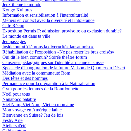
Jeux thème le monde
Kongo Kultures
Information et sensibilisation à l'interculturalité
Métiers en contact avec la diversité et l'intolérance
Café Récup
Exposition Permis F: admission provisoire ou exclusion durable?
Le monde est dans ta ville
Jeu passages
Inside out «Célébrons la diver«cité» lausannoise»
Réhabilitation de l'exposition «Ne pas rester les bras croisés»
Qui dit le bien commun? Soirée théâtre-forum
Causeries pédagogiques sur l'identité africaine et suisse
Spectacle d'inauguration de la future Maison de Quartier du Désert
Médiation avec la communauté Rom
Des fêtes et des hommes
Permanence pour la préparation à la Naturalisation
Gym pour les femmes de la Bourdonnette
Noël pour tous
Nanaboco palabre
Viet Nam, Viet Nam, Viet en mon âme
Mon voyage en Amérique latine
Bienvenue en Suisse? Jeu de lois
Festiv'Arte
Ateliers d'été
Café couture