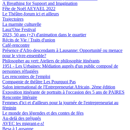
A Breathing for Support and Imagination
Fête de Noël AEYAEL 2022
Le Théâtre-forum ici et ailleurs
Trajectoires
La marmite culturelle
Lauz'One Festival
2023, 50 ans (+2) d'animation dans le quartier
Récits de Vie / Traits d'union
Café-rencontre
Présence d'Afro-descendants à Lausanne: Opportunité ou menace
pour le vivre-ensemble?
Philosopher au vert: Ateliers de philosophie itinérants
1951 - Les Urbaines: Médiation auprès d'un public composé de
personnes réfugiées
Les rencontres de l'emploi
Compagnie de théâtre Les Pourquoi Pas
Salon international de l'Entrepreneuriat Africain, 2ème édition
Exposition itinérante de portraits à l'occasion des 5 ans de PAIRES
Rencontre littéraire
Femmes d'ici et d'ailleurs pour la journée de l'entrepreneuriat au
féminin
Le monde des légendes et des contes de fées
Au-delà des préjugés
AVEC les migrant-e-s!
Besa à Lausanne