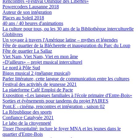
Rencontres «Festival Onirique des Libertés»
Powercoders Lausanne 2018
Auteur de son intégration
Places au Soleil 2018
40 ans / 40 heures d'animations
La culture pour tous, ou les 30 ans de la Bibliothèque interculturelle
Globlivres
Un voyage à travers l'Amérique latine – mythes et légendes
Fête de quartier de la Blécherette et inauguration du Parc du Loup
Fête de quartier La Sallaz
Viet Nam, Viet Nam, Viet en mon âme
«D'ailleurs» – projet musical interculturel
Le nord à Pôle Sud
Bigos musical 2 (mélange musical)
Parler littérature, cette langue de communication entre les cultures
Festival des activités de jeunesse 2021
La plateforme Café Emploi de Pacte
Exposition «Les langues familiales à l'école primaire d'Entre-Bois»
Sorties et évènements pour tandems du projet PAIRES
Pont.E - cinéma, rencontres et intégration - saison 02
La République des sports
Confiance Catalysée 2021
Le labo de la citoyenneté
Tisser l'hospitalité: inclure le foyer MNA et les jeunes dans le
quartier d'Entre-Bois