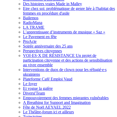
Des histoires vraies Made in Malley
Etre chez soi: problématique de genre liée à l'habitat des
femmes en procédure d'asile
Bailemos
RadioMana
LA TRAME
L’apprentissage d’instruments de musique « Saz »
Le Pavement en fête
ProActe
Soirée anniversaire des 25 ans
Perspectives citoyennes
VOI·ES·X DE RÉSISTANCE Un projet de
participation citoyenne et des actions de sensibilisation
au vivre ensemble
Interventions de duos de clown pour les réfugié∙e∙s
ukrainiens
Plateforme Café Emploi Vaud
Le foyer
Et vogue la galère
Diversi'Team
Empouvoirement des femmes migrantes vulnérables
A Breathing for Support and Imagination
Fête de Noël AEYAEL 2022
Le Théâtre-forum ici et ailleurs
Trajectoires