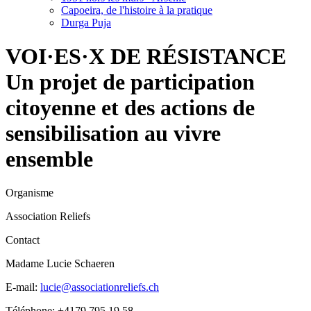
Capoeira, de l'histoire à la pratique
Durga Puja
VOI·ES·X DE RÉSISTANCE
Un projet de participation
citoyenne et des actions de
sensibilisation au vivre
ensemble
Organisme
Association Reliefs
Contact
Madame Lucie Schaeren
E-mail:
lucie@associationreliefs.ch
Téléphone: +4179 795 19 58