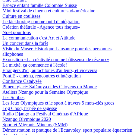
Espace enfant-famille Colombie-Suisse
Mini festival de cinéma et culture sud-américaine
Culture en coulisses
Le kickboxing comme outil d'intégration
Création théâtrale «Agence tous risques»
Noël pour tous
La communication c'est Art et Attitude
Un concert dans la forêt
Visite du Musée Historique Lausanne pour des personnes
allophones
Exposition «La créativité comme bâtisseuse de réseaux»
La mixité, ça commence à l'école!
Etrangers d'ici, autochtones d'ailleurs, et viceversa
Pont.E - cinéma, rencontres et intégration
Confiance Catalysée
Piment glacé: SaDunya et les Citoyens du Monde
Ateliers Nzango pour la Semaine Olympique
Les Scribes
Les Jeux Olympiques et le sport à travers 5 mots-clés grecs
Tog Chöd, l'Epée de sagesse
Radio Django au Festival Cinémas d'Afrique
Nzango Olympique 2020
Sport et Migrants Mineurs (SMM)
Démonstration et pratique de l'Ecuavoley, sport populaire équatorien