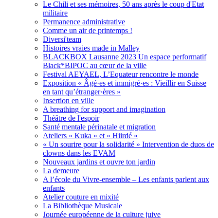
Le Chili et ses mémoires, 50 ans après le coup d'Etat
militaire
Permanence administrative
Comme un air de printemps !
Diversi'team
Histoires vraies made in Malley
BLACKBOX Lausanne 2023 Un espace performatif
Black*BIPOC au cœur de la ville
Festival AEYAEL, L’Equateur rencontre le monde
Exposition « Âgé·es et immigré·es : Vieillir en Suisse
en tant qu’étranger·ères »
Insertion en ville
A breathing for support and imagination
Théâtre de l'espoir
Santé mentale périnatale et migration
Ateliers « Kuka » et « Hiirdé »
« Un sourire pour la solidarité » Intervention de duos de
clowns dans les EVAM
Nouveaux jardins et ouvre ton jardin
La demeure
A l’école du Vivre-ensemble – Les enfants parlent aux
enfants
Atelier couture en mixité
La Bibliothèque Musicale
Journée européenne de la culture juive