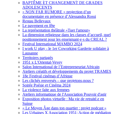
BAPTÊME ET CHANGEMENT DE GRADES
ADOLESCENTS
« NON FAR RUMORE » projection d’un
documentaire en présence d’Alessandra Rossi
Restau Bellevaux
Le pavement en fête
La représentation théâtrale «Tuer l'amour»
La dimension religieuse dans les classes d’accueil, quel
positionnement pour les enseignant·e·s du CREAL ?
Festival International MAMBO 2024
I work U play - le 1er Coworking Garderie solidaire à
Lausanne
Territoires partagés
1951 x L'Oriental-Vevey
Salon International de l’Entrepreneuriat Africain
Ateliers créatifs et développements du projet TRAMES
18e Festival cinémas d’Afrique
Les clichés renversés – que projetons-nous ?
Soirée Poésie et Cinéma 2024
La violence faite aux femmes
Ateliers informatique de l'Association Pouvoir d'agir
Exposition photos virtuelle : Ma vie de retraité.e en
Suisse
« Le Moyen Âge dans ton quartier : projet podcast »
Les Urbaines X Association 1951: Action de médiation