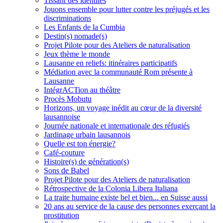
Tissant des identités
Jouons ensemble pour lutter contre les préjugés et les
discriminations
Les Enfants de la Cumbia
Destin(s) nomade(s)
Projet Pilote pour des Ateliers de naturalisation
Jeux thème le monde
Lausanne en reliefs: itinéraires participatifs
Médiation avec la communauté Rom présente à
Lausanne
IntégrACTion au théâtre
Procès Mobutu
Horizons, un voyage inédit au cœur de la diversité
lausannoise
Journée nationale et internationale des réfugiés
Jardinage urbain lausannois
Quelle est ton énergie?
Café-couture
Histoire(s) de génération(s)
Sons de Babel
Projet Pilote pour des Ateliers de naturalisation
Rétrospective de la Colonia Libera Italiana
La traite humaine existe bel et bien... en Suisse aussi
20 ans au service de la cause des personnes exerçant la
prostitution