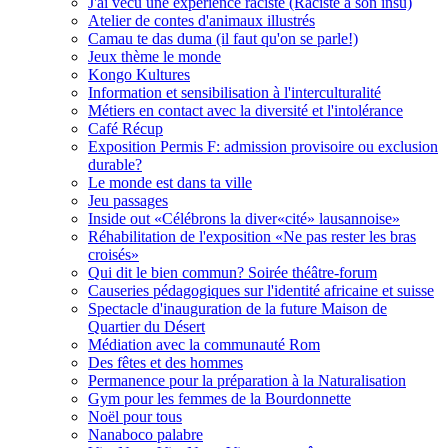
J'ai vécu une expérience raciste (Raciste à son insu)
Atelier de contes d'animaux illustrés
Camau te das duma (il faut qu'on se parle!)
Jeux thème le monde
Kongo Kultures
Information et sensibilisation à l'interculturalité
Métiers en contact avec la diversité et l'intolérance
Café Récup
Exposition Permis F: admission provisoire ou exclusion
durable?
Le monde est dans ta ville
Jeu passages
Inside out «Célébrons la diver«cité» lausannoise»
Réhabilitation de l'exposition «Ne pas rester les bras
croisés»
Qui dit le bien commun? Soirée théâtre-forum
Causeries pédagogiques sur l'identité africaine et suisse
Spectacle d'inauguration de la future Maison de
Quartier du Désert
Médiation avec la communauté Rom
Des fêtes et des hommes
Permanence pour la préparation à la Naturalisation
Gym pour les femmes de la Bourdonnette
Noël pour tous
Nanaboco palabre