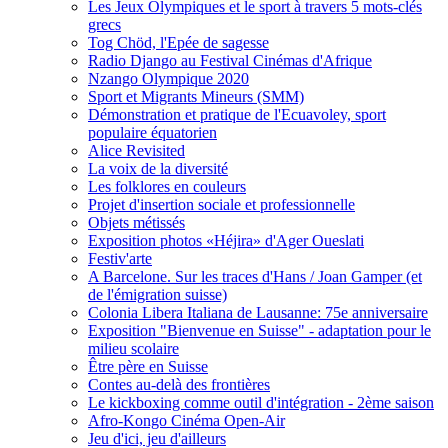
Les Jeux Olympiques et le sport à travers 5 mots-clés
grecs
Tog Chöd, l'Epée de sagesse
Radio Django au Festival Cinémas d'Afrique
Nzango Olympique 2020
Sport et Migrants Mineurs (SMM)
Démonstration et pratique de l'Ecuavoley, sport
populaire équatorien
Alice Revisited
La voix de la diversité
Les folklores en couleurs
Projet d'insertion sociale et professionnelle
Objets métissés
Exposition photos «Héjira» d'Ager Oueslati
Festiv'arte
A Barcelone. Sur les traces d'Hans / Joan Gamper (et
de l'émigration suisse)
Colonia Libera Italiana de Lausanne: 75e anniversaire
Exposition "Bienvenue en Suisse" - adaptation pour le
milieu scolaire
Être père en Suisse
Contes au-delà des frontières
Le kickboxing comme outil d'intégration - 2ème saison
Afro-Kongo Cinéma Open-Air
Jeu d'ici, jeu d'ailleurs