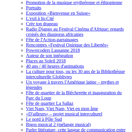
Promotion de la musique erythréenne et éthiopienne
Portraits
Exposition «Bienvenue en Suisse»
L'exil à In-Cité
Crée ton drapeau
Radio Django au Festival Cinéma d'Afrique: regards
croisés des diasporas africaines
Fête de l'Action-parrainages
Rencontres «Festival Onirique des Libertés»
Powercoders Lausanne 2018
Auteur de son intégration
Places au Soleil 2018
40 ans / 40 heures d'animations
La culture pour tous, ou les 30 ans de la Bibliothèque
interculturelle Globlivres
Un voyage à travers l'Amérique latine – mythes et
légendes
Fête de quartier de la Blécherette et inauguration du
Parc du Loup
Fête de quartier La Sallaz
Viet Nam, Viet Nam, Viet en mon âme
«D'ailleurs» – projet musical interculturel
Le nord à Pôle Sud
Bigos musical 2 (mélange musical)
Parler littérature, cette langue de communication entre