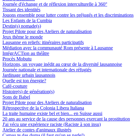
Journée d'échange et de réflexion interculturelle à 360°
Tissant des identités
Jouons ensemble pour lutter contre les préjugés et les discriminations
Les Enfants de la Cumbia
Destin(s) nomade(s)
Projet Pilote pour des Ateliers de naturalisation
Jeux thème le monde
Lausanne en reliefs: itinéraires participatifs
Médiation avec la communauté Rom présente à Lausanne
IntégrACTion au théâtre
Procès Mobutu
Horizons, un voyage inédit au cœur de la diversité lausannoise
Journée nationale et internationale des réfugiés
Jardinage urbain lausannois
Quelle est ton énergie?
Café-couture
Histoire(s) de génération(s)
Sons de Babel
Projet Pilote pour des Ateliers de naturalisation
Rétrospective de la Colonia Libera Italiana
La traite humaine existe bel et bien... en Suisse aussi
20 ans au service de la cause des personnes exerçant la prostitution
J'ai vécu une expérience raciste (Raciste à son insu)
Atelier de contes d'animaux illustrés
Camau te das duma (il faut qu'on se parle!)