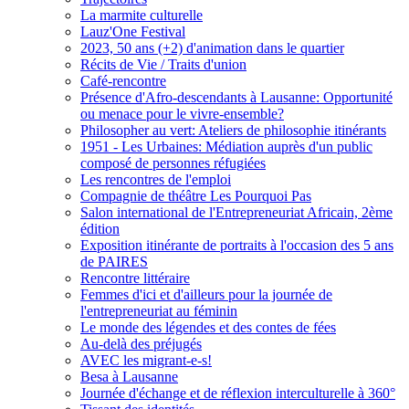
La marmite culturelle
Lauz'One Festival
2023, 50 ans (+2) d'animation dans le quartier
Récits de Vie / Traits d'union
Café-rencontre
Présence d'Afro-descendants à Lausanne: Opportunité
ou menace pour le vivre-ensemble?
Philosopher au vert: Ateliers de philosophie itinérants
1951 - Les Urbaines: Médiation auprès d'un public
composé de personnes réfugiées
Les rencontres de l'emploi
Compagnie de théâtre Les Pourquoi Pas
Salon international de l'Entrepreneuriat Africain, 2ème
édition
Exposition itinérante de portraits à l'occasion des 5 ans
de PAIRES
Rencontre littéraire
Femmes d'ici et d'ailleurs pour la journée de
l'entrepreneuriat au féminin
Le monde des légendes et des contes de fées
Au-delà des préjugés
AVEC les migrant-e-s!
Besa à Lausanne
Journée d'échange et de réflexion interculturelle à 360°