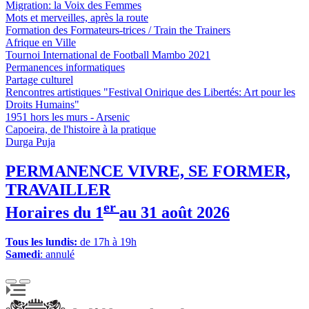
Migration: la Voix des Femmes
Mots et merveilles, après la route
Formation des Formateurs-trices / Train the Trainers
Afrique en Ville
Tournoi International de Football Mambo 2021
Permanences informatiques
Partage culturel
Rencontres artistiques "Festival Onirique des Libertés: Art pour les
Droits Humains"
1951 hors les murs - Arsenic
Capoeira, de l'histoire à la pratique
Durga Puja
PERMANENCE VIVRE, SE FORMER,
TRAVAILLER
er
Horaires du 1
au 31 août 2026
Tous les lundis:
de 17h à 19h
Samedi
: annulé