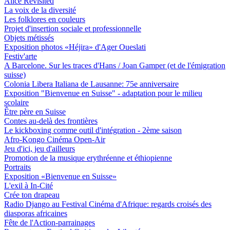
Alice Revisited
La voix de la diversité
Les folklores en couleurs
Projet d'insertion sociale et professionnelle
Objets métissés
Exposition photos «Héjira» d'Ager Oueslati
Festiv'arte
A Barcelone. Sur les traces d'Hans / Joan Gamper (et de l'émigration
suisse)
Colonia Libera Italiana de Lausanne: 75e anniversaire
Exposition "Bienvenue en Suisse" - adaptation pour le milieu
scolaire
Être père en Suisse
Contes au-delà des frontières
Le kickboxing comme outil d'intégration - 2ème saison
Afro-Kongo Cinéma Open-Air
Jeu d'ici, jeu d'ailleurs
Promotion de la musique erythréenne et éthiopienne
Portraits
Exposition «Bienvenue en Suisse»
L'exil à In-Cité
Crée ton drapeau
Radio Django au Festival Cinéma d'Afrique: regards croisés des
diasporas africaines
Fête de l'Action-parrainages