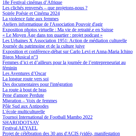
18e Festival cinémas d’Afrique
Les clichés renversés – que projetons-nous ?
Soirée Poésie et Cinéma 2024
La violence faite aux femmes
Ateliers informatique de l'Association Pouvoir d'agir
Exposition photos virtuelle : Ma vie de retraité.e en Suisse
« Le Moyen Âge dans ton quartier : projet podcast »
Les Urbaines X Association 1951: Action de médiation culturelle
Journée du patrimoine et de la culture juive
Exposition et conférence-débat sur Carlo Levi et Anna-Maria Ichino
Bigos Musical n°3
Femmes d’ici et d’ailleurs pour la journée de l’entrepreneuriat au
féminin
Les Aventures d’Oscar
La longue route vers soi
Des documentaires pour l'intégration
La route à bout de bras
Pene d'amore Perdute
Migration – Voix de femmes
Pôle Sud aux Antipodes
L'école multiculturelle
Tournoi International de Football Mambo 2022
SHARODOTSAV
Festival AEYAEL
Projet de célébration des 30 ans d'ACIS (vidéo, manifestation