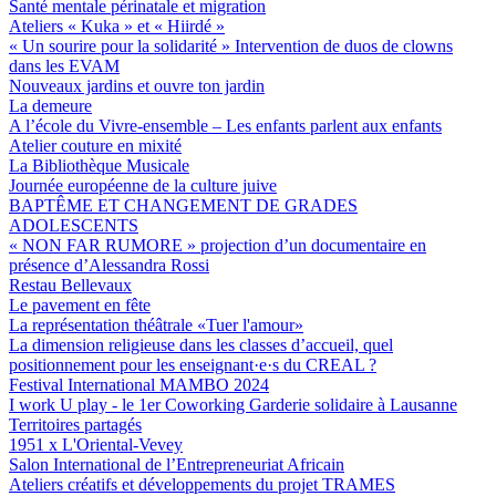
Santé mentale périnatale et migration
Ateliers « Kuka » et « Hiirdé »
« Un sourire pour la solidarité » Intervention de duos de clowns
dans les EVAM
Nouveaux jardins et ouvre ton jardin
La demeure
A l’école du Vivre-ensemble – Les enfants parlent aux enfants
Atelier couture en mixité
La Bibliothèque Musicale
Journée européenne de la culture juive
BAPTÊME ET CHANGEMENT DE GRADES
ADOLESCENTS
« NON FAR RUMORE » projection d’un documentaire en
présence d’Alessandra Rossi
Restau Bellevaux
Le pavement en fête
La représentation théâtrale «Tuer l'amour»
La dimension religieuse dans les classes d’accueil, quel
positionnement pour les enseignant·e·s du CREAL ?
Festival International MAMBO 2024
I work U play - le 1er Coworking Garderie solidaire à Lausanne
Territoires partagés
1951 x L'Oriental-Vevey
Salon International de l’Entrepreneuriat Africain
Ateliers créatifs et développements du projet TRAMES