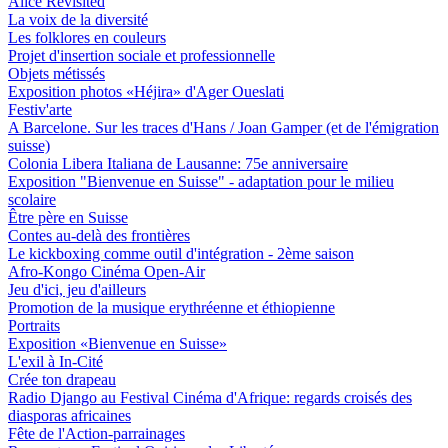
Alice Revisited
La voix de la diversité
Les folklores en couleurs
Projet d'insertion sociale et professionnelle
Objets métissés
Exposition photos «Héjira» d'Ager Oueslati
Festiv'arte
A Barcelone. Sur les traces d'Hans / Joan Gamper (et de l'émigration
suisse)
Colonia Libera Italiana de Lausanne: 75e anniversaire
Exposition "Bienvenue en Suisse" - adaptation pour le milieu
scolaire
Être père en Suisse
Contes au-delà des frontières
Le kickboxing comme outil d'intégration - 2ème saison
Afro-Kongo Cinéma Open-Air
Jeu d'ici, jeu d'ailleurs
Promotion de la musique erythréenne et éthiopienne
Portraits
Exposition «Bienvenue en Suisse»
L'exil à In-Cité
Crée ton drapeau
Radio Django au Festival Cinéma d'Afrique: regards croisés des
diasporas africaines
Fête de l'Action-parrainages