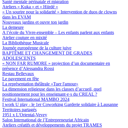
Santé mentale périnatale et migration
Ateliers « Kuka » et « Hiirdé »
« Un sourire pour la solidarité » Intervention de duos de clowns
dans les EVAM
Nouveaux jardins et ouvre ton jardin
La demeure
A l’école du Vivre-ensemble – Les enfants parlent aux enfants
Atelier couture en mixité
La Bibliothèque Musicale
Journée européenne de la culture juive
BAPTÊME ET CHANGEMENT DE GRADES
ADOLESCENTS
« NON FAR RUMORE » projection d’un documentaire en
présence d’Alessandra Rossi
Restau Bellevaux
Le pavement en fête
La représentation théâtrale «Tuer l'amour»
La dimension religieuse dans les classes d’accueil, quel
positionnement pour les enseignant·e·s du CREAL ?
Festival International MAMBO 2024
I work U play - le 1er Coworking Garderie solidaire à Lausanne
Territoires partagés
1951 x L'Oriental-Vevey
Salon International de l’Entrepreneuriat Africain
Ateliers créatifs et développements du projet TRAMES