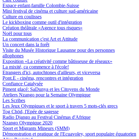
Espace enfant-famille Colombie-Suisse
Mini festival de cinéma et culture sud-américaine
Culture en coulisses
Le kickboxing comme outil d'intégration
Création théâtrale «Agence tous risques»
Noël pour tous
La communication c'est Art et Attitude
Un concert dans la forêt
Visite du Musée Historique Lausanne pour des personnes
allophones
Exposition «La créativité comme bâtisseuse de réseaux»
La mixité, ça commence à l'école!
Etrangers d'ici, autochtones d'ailleurs, et viceversa
Pont.E - cinéma, rencontres et intégration
Confiance Catalysée
Piment glacé: SaDunya et les Citoyens du Monde
Ateliers Nzango pour la Semaine Olympique
Les Scribes
Les Jeux Olympiques et le sport à travers 5 mots-clés grecs
Tog Chöd, l'Epée de sagesse
Radio Django au Festival Cinémas d'Afrique
Nzango Olympique 2020
Sport et Migrants Mineurs (SMM)
Démonstration et pratique de l'Ecuavoley, sport populaire équatorien