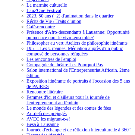
La marmite culturelle
Lauz'One Festival
2023, 50 ans (+2) d'animation dans le quartier
Récits de Vie / Traits d'union
Café-rencontre
Présence d'Afro-descendants à Lausanne: Opportunité
ou menace pour le vivre-ensemble?
Philosopher au vert: Ateliers de philosophie itinérants
1951 - Les Urbaines: Médiation auprès d'un public
composé de personnes réfugiées
Les rencontres de l'emploi
Compagnie de théâtre Les Pourquoi Pas
Salon international de l'Entrepreneuriat Africain, 2ème
édition
Exposition itinérante de portraits à l'occasion des 5 ans
de PAIRES
Rencontre littéraire
Femmes d'ici et d'ailleurs pour la journée de
l'entrepreneuriat au féminin
Le monde des légendes et des contes de fées
Au-delà des préjugés
AVEC les migrant-e-s!
Besa à Lausanne
Journée d'échange et de réflexion interculturelle à 360°