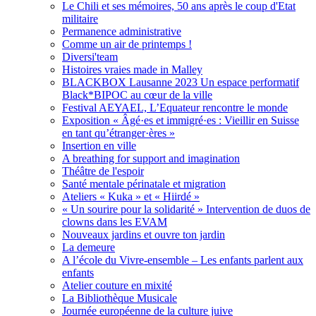
Le Chili et ses mémoires, 50 ans après le coup d'Etat
militaire
Permanence administrative
Comme un air de printemps !
Diversi'team
Histoires vraies made in Malley
BLACKBOX Lausanne 2023 Un espace performatif
Black*BIPOC au cœur de la ville
Festival AEYAEL, L’Equateur rencontre le monde
Exposition « Âgé·es et immigré·es : Vieillir en Suisse
en tant qu’étranger·ères »
Insertion en ville
A breathing for support and imagination
Théâtre de l'espoir
Santé mentale périnatale et migration
Ateliers « Kuka » et « Hiirdé »
« Un sourire pour la solidarité » Intervention de duos de
clowns dans les EVAM
Nouveaux jardins et ouvre ton jardin
La demeure
A l’école du Vivre-ensemble – Les enfants parlent aux
enfants
Atelier couture en mixité
La Bibliothèque Musicale
Journée européenne de la culture juive