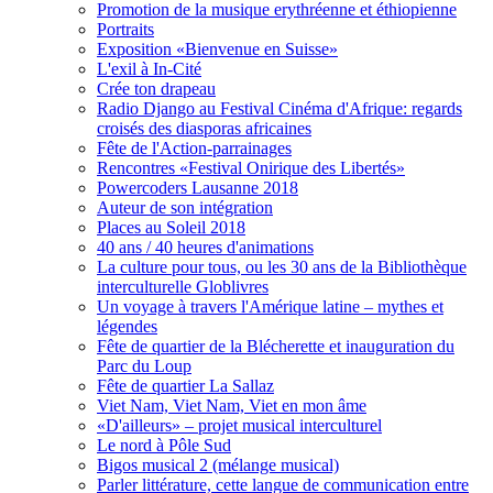
Promotion de la musique erythréenne et éthiopienne
Portraits
Exposition «Bienvenue en Suisse»
L'exil à In-Cité
Crée ton drapeau
Radio Django au Festival Cinéma d'Afrique: regards
croisés des diasporas africaines
Fête de l'Action-parrainages
Rencontres «Festival Onirique des Libertés»
Powercoders Lausanne 2018
Auteur de son intégration
Places au Soleil 2018
40 ans / 40 heures d'animations
La culture pour tous, ou les 30 ans de la Bibliothèque
interculturelle Globlivres
Un voyage à travers l'Amérique latine – mythes et
légendes
Fête de quartier de la Blécherette et inauguration du
Parc du Loup
Fête de quartier La Sallaz
Viet Nam, Viet Nam, Viet en mon âme
«D'ailleurs» – projet musical interculturel
Le nord à Pôle Sud
Bigos musical 2 (mélange musical)
Parler littérature, cette langue de communication entre