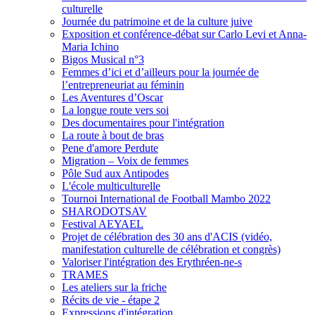
culturelle
Journée du patrimoine et de la culture juive
Exposition et conférence-débat sur Carlo Levi et Anna-
Maria Ichino
Bigos Musical n°3
Femmes d’ici et d’ailleurs pour la journée de
l’entrepreneuriat au féminin
Les Aventures d’Oscar
La longue route vers soi
Des documentaires pour l'intégration
La route à bout de bras
Pene d'amore Perdute
Migration – Voix de femmes
Pôle Sud aux Antipodes
L'école multiculturelle
Tournoi International de Football Mambo 2022
SHARODOTSAV
Festival AEYAEL
Projet de célébration des 30 ans d'ACIS (vidéo,
manifestation culturelle de célébration et congrès)
Valoriser l'intégration des Erythréen-ne-s
TRAMES
Les ateliers sur la friche
Récits de vie - étape 2
Expressions d'intégration