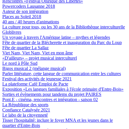
Rencontres «Festival Onirique des Libertés»
Powercoders Lausanne 2018
Auteur de son intégration
Places au Soleil 2018
40 ans / 40 heures d'animations
La culture pour tous, ou les 30 ans de la Bibliothèque interculturelle
Globlivres
Un voyage à travers l'Amérique latine – mythes et légendes
Fête de quartier de la Blécherette et inauguration du Parc du Loup
Fête de quartier La Sallaz
Viet Nam, Viet Nam, Viet en mon âme
«D'ailleurs» – projet musical interculturel
Le nord à Pôle Sud
Bigos musical 2 (mélange musical)
Parler littérature, cette langue de communication entre les cultures
Festival des activités de jeunesse 2021
La plateforme Café Emploi de Pacte
Exposition «Les langues familiales à l'école primaire d'Entre-Bois»
Sorties et évènements pour tandems du projet PAIRES
Pont.E - cinéma, rencontres et intégration - saison 02
La République des sports
Confiance Catalysée 2021
Le labo de la citoyenneté
Tisser l'hospitalité: inclure le foyer MNA et les jeunes dans le
quartier d'Entre-Bois