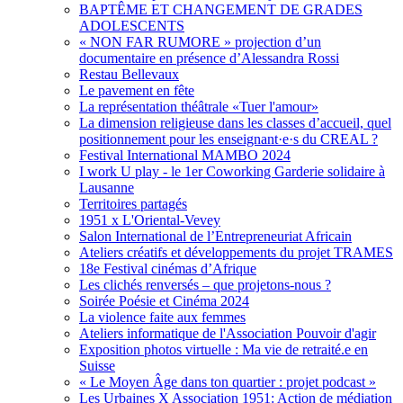
BAPTÊME ET CHANGEMENT DE GRADES
ADOLESCENTS
« NON FAR RUMORE » projection d’un
documentaire en présence d’Alessandra Rossi
Restau Bellevaux
Le pavement en fête
La représentation théâtrale «Tuer l'amour»
La dimension religieuse dans les classes d’accueil, quel
positionnement pour les enseignant·e·s du CREAL ?
Festival International MAMBO 2024
I work U play - le 1er Coworking Garderie solidaire à
Lausanne
Territoires partagés
1951 x L'Oriental-Vevey
Salon International de l’Entrepreneuriat Africain
Ateliers créatifs et développements du projet TRAMES
18e Festival cinémas d’Afrique
Les clichés renversés – que projetons-nous ?
Soirée Poésie et Cinéma 2024
La violence faite aux femmes
Ateliers informatique de l'Association Pouvoir d'agir
Exposition photos virtuelle : Ma vie de retraité.e en
Suisse
« Le Moyen Âge dans ton quartier : projet podcast »
Les Urbaines X Association 1951: Action de médiation