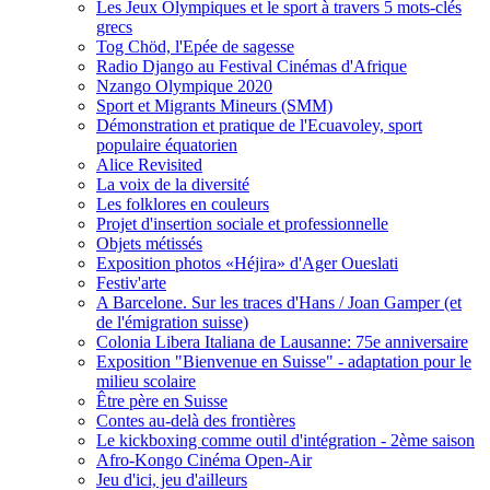
Les Jeux Olympiques et le sport à travers 5 mots-clés
grecs
Tog Chöd, l'Epée de sagesse
Radio Django au Festival Cinémas d'Afrique
Nzango Olympique 2020
Sport et Migrants Mineurs (SMM)
Démonstration et pratique de l'Ecuavoley, sport
populaire équatorien
Alice Revisited
La voix de la diversité
Les folklores en couleurs
Projet d'insertion sociale et professionnelle
Objets métissés
Exposition photos «Héjira» d'Ager Oueslati
Festiv'arte
A Barcelone. Sur les traces d'Hans / Joan Gamper (et
de l'émigration suisse)
Colonia Libera Italiana de Lausanne: 75e anniversaire
Exposition "Bienvenue en Suisse" - adaptation pour le
milieu scolaire
Être père en Suisse
Contes au-delà des frontières
Le kickboxing comme outil d'intégration - 2ème saison
Afro-Kongo Cinéma Open-Air
Jeu d'ici, jeu d'ailleurs