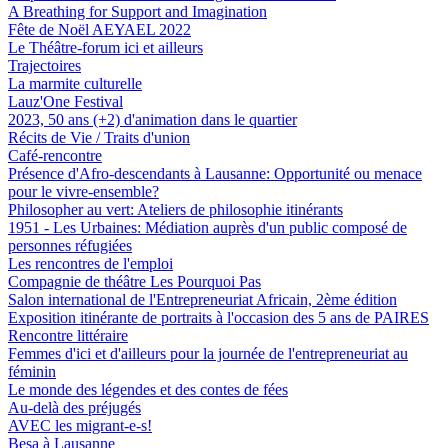
A Breathing for Support and Imagination
Fête de Noël AEYAEL 2022
Le Théâtre-forum ici et ailleurs
Trajectoires
La marmite culturelle
Lauz'One Festival
2023, 50 ans (+2) d'animation dans le quartier
Récits de Vie / Traits d'union
Café-rencontre
Présence d'Afro-descendants à Lausanne: Opportunité ou menace
pour le vivre-ensemble?
Philosopher au vert: Ateliers de philosophie itinérants
1951 - Les Urbaines: Médiation auprès d'un public composé de
personnes réfugiées
Les rencontres de l'emploi
Compagnie de théâtre Les Pourquoi Pas
Salon international de l'Entrepreneuriat Africain, 2ème édition
Exposition itinérante de portraits à l'occasion des 5 ans de PAIRES
Rencontre littéraire
Femmes d'ici et d'ailleurs pour la journée de l'entrepreneuriat au
féminin
Le monde des légendes et des contes de fées
Au-delà des préjugés
AVEC les migrant-e-s!
Besa à Lausanne