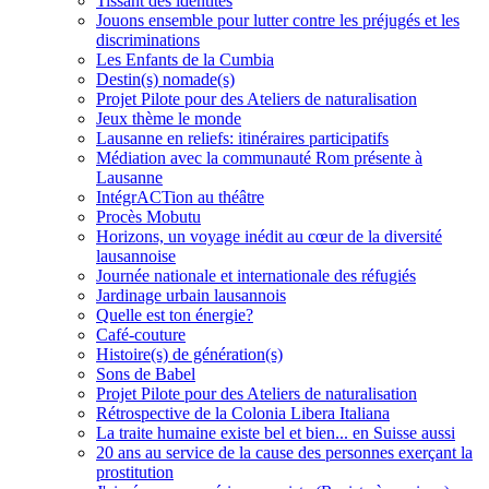
Tissant des identités
Jouons ensemble pour lutter contre les préjugés et les
discriminations
Les Enfants de la Cumbia
Destin(s) nomade(s)
Projet Pilote pour des Ateliers de naturalisation
Jeux thème le monde
Lausanne en reliefs: itinéraires participatifs
Médiation avec la communauté Rom présente à
Lausanne
IntégrACTion au théâtre
Procès Mobutu
Horizons, un voyage inédit au cœur de la diversité
lausannoise
Journée nationale et internationale des réfugiés
Jardinage urbain lausannois
Quelle est ton énergie?
Café-couture
Histoire(s) de génération(s)
Sons de Babel
Projet Pilote pour des Ateliers de naturalisation
Rétrospective de la Colonia Libera Italiana
La traite humaine existe bel et bien... en Suisse aussi
20 ans au service de la cause des personnes exerçant la
prostitution