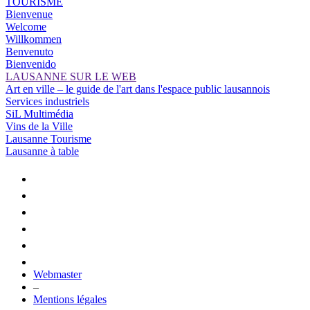
TOURISME
Bienvenue
Welcome
Willkommen
Benvenuto
Bienvenido
LAUSANNE SUR LE WEB
Art en ville – le guide de l'art dans l'espace public lausannois
Services industriels
SiL Multimédia
Vins de la Ville
Lausanne Tourisme
Lausanne à table
Webmaster
–
Mentions légales