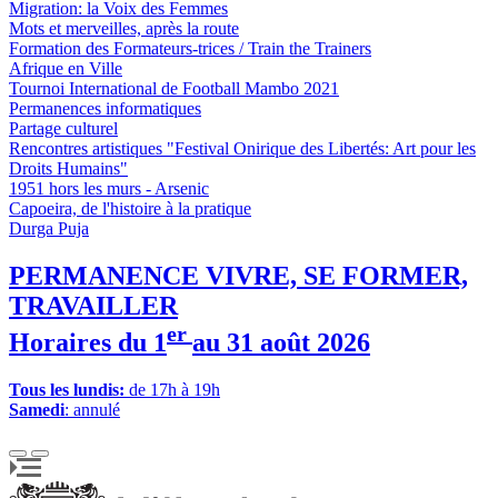
Migration: la Voix des Femmes
Mots et merveilles, après la route
Formation des Formateurs-trices / Train the Trainers
Afrique en Ville
Tournoi International de Football Mambo 2021
Permanences informatiques
Partage culturel
Rencontres artistiques "Festival Onirique des Libertés: Art pour les
Droits Humains"
1951 hors les murs - Arsenic
Capoeira, de l'histoire à la pratique
Durga Puja
PERMANENCE VIVRE, SE FORMER,
TRAVAILLER
er
Horaires du 1
au 31 août 2026
Tous les lundis:
de 17h à 19h
Samedi
: annulé