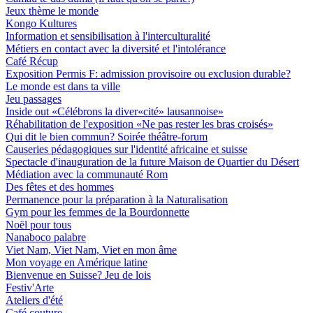
Jeux thème le monde
Kongo Kultures
Information et sensibilisation à l'interculturalité
Métiers en contact avec la diversité et l'intolérance
Café Récup
Exposition Permis F: admission provisoire ou exclusion durable?
Le monde est dans ta ville
Jeu passages
Inside out «Célébrons la diver«cité» lausannoise»
Réhabilitation de l'exposition «Ne pas rester les bras croisés»
Qui dit le bien commun? Soirée théâtre-forum
Causeries pédagogiques sur l'identité africaine et suisse
Spectacle d'inauguration de la future Maison de Quartier du Désert
Médiation avec la communauté Rom
Des fêtes et des hommes
Permanence pour la préparation à la Naturalisation
Gym pour les femmes de la Bourdonnette
Noël pour tous
Nanaboco palabre
Viet Nam, Viet Nam, Viet en mon âme
Mon voyage en Amérique latine
Bienvenue en Suisse? Jeu de lois
Festiv'Arte
Ateliers d'été
Café couture