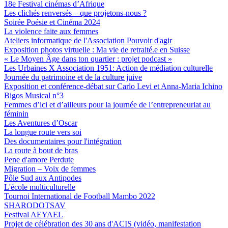
18e Festival cinémas d’Afrique
Les clichés renversés – que projetons-nous ?
Soirée Poésie et Cinéma 2024
La violence faite aux femmes
Ateliers informatique de l'Association Pouvoir d'agir
Exposition photos virtuelle : Ma vie de retraité.e en Suisse
« Le Moyen Âge dans ton quartier : projet podcast »
Les Urbaines X Association 1951: Action de médiation culturelle
Journée du patrimoine et de la culture juive
Exposition et conférence-débat sur Carlo Levi et Anna-Maria Ichino
Bigos Musical n°3
Femmes d’ici et d’ailleurs pour la journée de l’entrepreneuriat au
féminin
Les Aventures d’Oscar
La longue route vers soi
Des documentaires pour l'intégration
La route à bout de bras
Pene d'amore Perdute
Migration – Voix de femmes
Pôle Sud aux Antipodes
L'école multiculturelle
Tournoi International de Football Mambo 2022
SHARODOTSAV
Festival AEYAEL
Projet de célébration des 30 ans d'ACIS (vidéo, manifestation