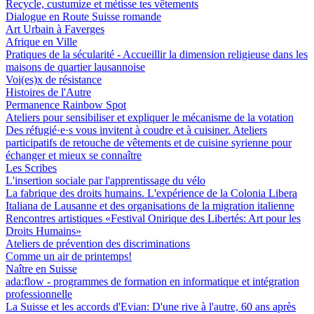
Recycle, custumize et métisse tes vêtements
Dialogue en Route Suisse romande
Art Urbain à Faverges
Afrique en Ville
Pratiques de la sécularité - Accueillir la dimension religieuse dans les
maisons de quartier lausannoise
Voi(es)x de résistance
Histoires de l'Autre
Permanence Rainbow Spot
Ateliers pour sensibiliser et expliquer le mécanisme de la votation
Des réfugié·e·s vous invitent à coudre et à cuisiner. Ateliers
participatifs de retouche de vêtements et de cuisine syrienne pour
échanger et mieux se connaître
Les Scribes
L'insertion sociale par l'apprentissage du vélo
La fabrique des droits humains. L'expérience de la Colonia Libera
Italiana de Lausanne et des organisations de la migration italienne
Rencontres artistiques «Festival Onirique des Libertés: Art pour les
Droits Humains»
Ateliers de prévention des discriminations
Comme un air de printemps!
Naître en Suisse
ada:flow - programmes de formation en informatique et intégration
professionnelle
La Suisse et les accords d'Evian: D'une rive à l'autre, 60 ans après