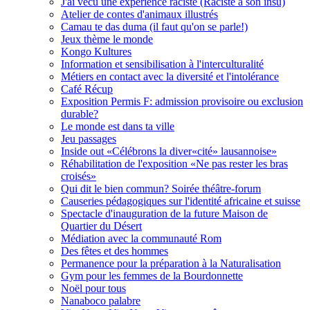
J'ai vécu une expérience raciste (Raciste à son insu)
Atelier de contes d'animaux illustrés
Camau te das duma (il faut qu'on se parle!)
Jeux thème le monde
Kongo Kultures
Information et sensibilisation à l'interculturalité
Métiers en contact avec la diversité et l'intolérance
Café Récup
Exposition Permis F: admission provisoire ou exclusion
durable?
Le monde est dans ta ville
Jeu passages
Inside out «Célébrons la diver«cité» lausannoise»
Réhabilitation de l'exposition «Ne pas rester les bras
croisés»
Qui dit le bien commun? Soirée théâtre-forum
Causeries pédagogiques sur l'identité africaine et suisse
Spectacle d'inauguration de la future Maison de
Quartier du Désert
Médiation avec la communauté Rom
Des fêtes et des hommes
Permanence pour la préparation à la Naturalisation
Gym pour les femmes de la Bourdonnette
Noël pour tous
Nanaboco palabre