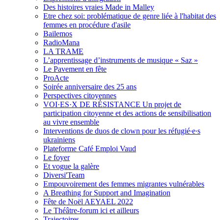
Des histoires vraies Made in Malley
Etre chez soi: problématique de genre liée à l'habitat des
femmes en procédure d'asile
Bailemos
RadioMana
LA TRAME
L’apprentissage d’instruments de musique « Saz »
Le Pavement en fête
ProActe
Soirée anniversaire des 25 ans
Perspectives citoyennes
VOI·ES·X DE RÉSISTANCE Un projet de
participation citoyenne et des actions de sensibilisation
au vivre ensemble
Interventions de duos de clown pour les réfugié∙e∙s
ukrainiens
Plateforme Café Emploi Vaud
Le foyer
Et vogue la galère
Diversi'Team
Empouvoirement des femmes migrantes vulnérables
A Breathing for Support and Imagination
Fête de Noël AEYAEL 2022
Le Théâtre-forum ici et ailleurs
Trajectoires