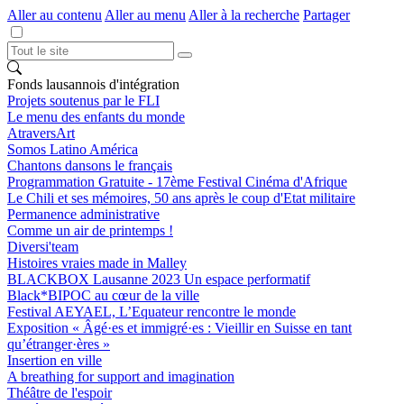
Aller au contenu
Aller au menu
Aller à la recherche
Partager
Fonds lausannois d'intégration
Projets soutenus par le FLI
Le menu des enfants du monde
AtraversArt
Somos Latino América
Chantons dansons le français
Programmation Gratuite - 17ème Festival Cinéma d'Afrique
Le Chili et ses mémoires, 50 ans après le coup d'Etat militaire
Permanence administrative
Comme un air de printemps !
Diversi'team
Histoires vraies made in Malley
BLACKBOX Lausanne 2023 Un espace performatif
Black*BIPOC au cœur de la ville
Festival AEYAEL, L’Equateur rencontre le monde
Exposition « Âgé·es et immigré·es : Vieillir en Suisse en tant
qu’étranger·ères »
Insertion en ville
A breathing for support and imagination
Théâtre de l'espoir