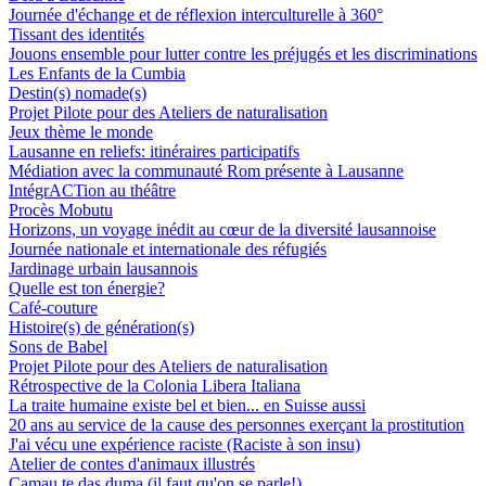
Journée d'échange et de réflexion interculturelle à 360°
Tissant des identités
Jouons ensemble pour lutter contre les préjugés et les discriminations
Les Enfants de la Cumbia
Destin(s) nomade(s)
Projet Pilote pour des Ateliers de naturalisation
Jeux thème le monde
Lausanne en reliefs: itinéraires participatifs
Médiation avec la communauté Rom présente à Lausanne
IntégrACTion au théâtre
Procès Mobutu
Horizons, un voyage inédit au cœur de la diversité lausannoise
Journée nationale et internationale des réfugiés
Jardinage urbain lausannois
Quelle est ton énergie?
Café-couture
Histoire(s) de génération(s)
Sons de Babel
Projet Pilote pour des Ateliers de naturalisation
Rétrospective de la Colonia Libera Italiana
La traite humaine existe bel et bien... en Suisse aussi
20 ans au service de la cause des personnes exerçant la prostitution
J'ai vécu une expérience raciste (Raciste à son insu)
Atelier de contes d'animaux illustrés
Camau te das duma (il faut qu'on se parle!)