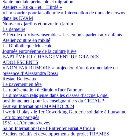
Santé mentale périnatale et migration
Ateliers « Kuka » et « Hiirdé »
« Un sourire pour la solidarité » Intervention de duos de clowns
dans les EVAM
Nouveaux jardins et ouvre ton jardin
La demeure
A l’école du Vivre-ensemble – Les enfants parlent aux enfants
Atelier couture en mixité
La Bibliothèque Musicale
Journée européenne de la culture juive
BAPTÊME ET CHANGEMENT DE GRADES
ADOLESCENTS
« NON FAR RUMORE » projection d’un documentaire en
présence d’Alessandra Rossi
Restau Bellevaux
Le pavement en fête
La représentation théâtrale «Tuer l'amour»
La dimension religieuse dans les classes d’accueil, quel
positionnement pour les enseignant·e·s du CREAL ?
Festival International MAMBO 2024
I work U play - le 1er Coworking Garderie solidaire à Lausanne
Territoires partagés
1951 x L'Oriental-Vevey
Salon International de l’Entrepreneuriat Africain
Ateliers créatifs et développements du projet TRAMES