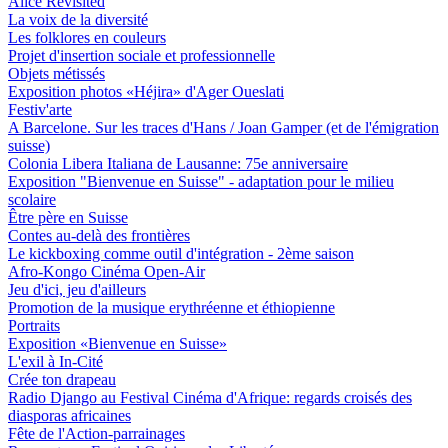
Alice Revisited
La voix de la diversité
Les folklores en couleurs
Projet d'insertion sociale et professionnelle
Objets métissés
Exposition photos «Héjira» d'Ager Oueslati
Festiv'arte
A Barcelone. Sur les traces d'Hans / Joan Gamper (et de l'émigration
suisse)
Colonia Libera Italiana de Lausanne: 75e anniversaire
Exposition "Bienvenue en Suisse" - adaptation pour le milieu
scolaire
Être père en Suisse
Contes au-delà des frontières
Le kickboxing comme outil d'intégration - 2ème saison
Afro-Kongo Cinéma Open-Air
Jeu d'ici, jeu d'ailleurs
Promotion de la musique erythréenne et éthiopienne
Portraits
Exposition «Bienvenue en Suisse»
L'exil à In-Cité
Crée ton drapeau
Radio Django au Festival Cinéma d'Afrique: regards croisés des
diasporas africaines
Fête de l'Action-parrainages