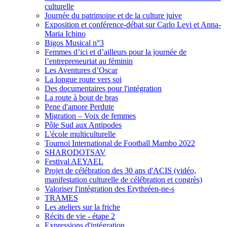
culturelle
Journée du patrimoine et de la culture juive
Exposition et conférence-débat sur Carlo Levi et Anna-
Maria Ichino
Bigos Musical n°3
Femmes d’ici et d’ailleurs pour la journée de
l’entrepreneuriat au féminin
Les Aventures d’Oscar
La longue route vers soi
Des documentaires pour l'intégration
La route à bout de bras
Pene d'amore Perdute
Migration – Voix de femmes
Pôle Sud aux Antipodes
L'école multiculturelle
Tournoi International de Football Mambo 2022
SHARODOTSAV
Festival AEYAEL
Projet de célébration des 30 ans d'ACIS (vidéo,
manifestation culturelle de célébration et congrès)
Valoriser l'intégration des Erythréen-ne-s
TRAMES
Les ateliers sur la friche
Récits de vie - étape 2
Expressions d'intégration