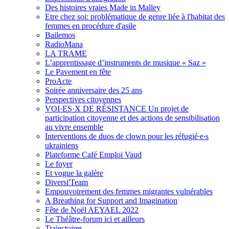
Des histoires vraies Made in Malley
Etre chez soi: problématique de genre liée à l'habitat des
femmes en procédure d'asile
Bailemos
RadioMana
LA TRAME
L’apprentissage d’instruments de musique « Saz »
Le Pavement en fête
ProActe
Soirée anniversaire des 25 ans
Perspectives citoyennes
VOI·ES·X DE RÉSISTANCE Un projet de
participation citoyenne et des actions de sensibilisation
au vivre ensemble
Interventions de duos de clown pour les réfugié∙e∙s
ukrainiens
Plateforme Café Emploi Vaud
Le foyer
Et vogue la galère
Diversi'Team
Empouvoirement des femmes migrantes vulnérables
A Breathing for Support and Imagination
Fête de Noël AEYAEL 2022
Le Théâtre-forum ici et ailleurs
Trajectoires