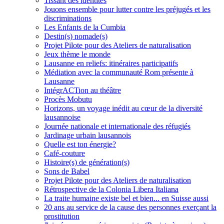
Tissant des identités
Jouons ensemble pour lutter contre les préjugés et les
discriminations
Les Enfants de la Cumbia
Destin(s) nomade(s)
Projet Pilote pour des Ateliers de naturalisation
Jeux thème le monde
Lausanne en reliefs: itinéraires participatifs
Médiation avec la communauté Rom présente à
Lausanne
IntégrACTion au théâtre
Procès Mobutu
Horizons, un voyage inédit au cœur de la diversité
lausannoise
Journée nationale et internationale des réfugiés
Jardinage urbain lausannois
Quelle est ton énergie?
Café-couture
Histoire(s) de génération(s)
Sons de Babel
Projet Pilote pour des Ateliers de naturalisation
Rétrospective de la Colonia Libera Italiana
La traite humaine existe bel et bien... en Suisse aussi
20 ans au service de la cause des personnes exerçant la
prostitution