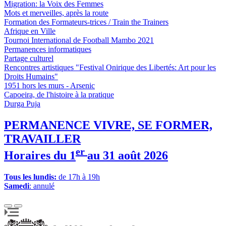
Migration: la Voix des Femmes
Mots et merveilles, après la route
Formation des Formateurs-trices / Train the Trainers
Afrique en Ville
Tournoi International de Football Mambo 2021
Permanences informatiques
Partage culturel
Rencontres artistiques "Festival Onirique des Libertés: Art pour les
Droits Humains"
1951 hors les murs - Arsenic
Capoeira, de l'histoire à la pratique
Durga Puja
PERMANENCE VIVRE, SE FORMER,
TRAVAILLER
er
Horaires du 1
au 31 août 2026
Tous les lundis:
de 17h à 19h
Samedi
: annulé