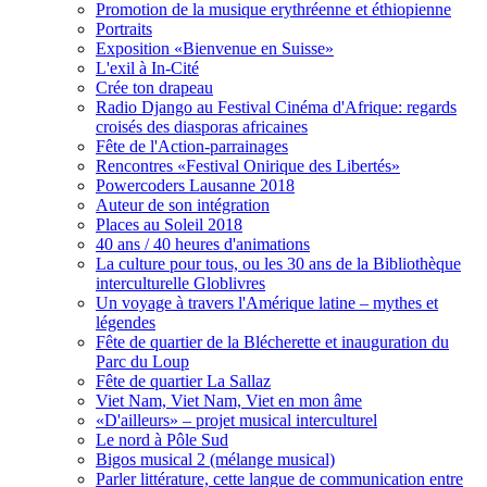
Promotion de la musique erythréenne et éthiopienne
Portraits
Exposition «Bienvenue en Suisse»
L'exil à In-Cité
Crée ton drapeau
Radio Django au Festival Cinéma d'Afrique: regards
croisés des diasporas africaines
Fête de l'Action-parrainages
Rencontres «Festival Onirique des Libertés»
Powercoders Lausanne 2018
Auteur de son intégration
Places au Soleil 2018
40 ans / 40 heures d'animations
La culture pour tous, ou les 30 ans de la Bibliothèque
interculturelle Globlivres
Un voyage à travers l'Amérique latine – mythes et
légendes
Fête de quartier de la Blécherette et inauguration du
Parc du Loup
Fête de quartier La Sallaz
Viet Nam, Viet Nam, Viet en mon âme
«D'ailleurs» – projet musical interculturel
Le nord à Pôle Sud
Bigos musical 2 (mélange musical)
Parler littérature, cette langue de communication entre