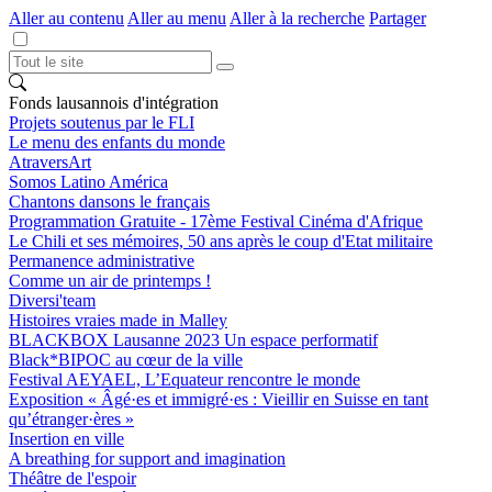
Aller au contenu
Aller au menu
Aller à la recherche
Partager
Fonds lausannois d'intégration
Projets soutenus par le FLI
Le menu des enfants du monde
AtraversArt
Somos Latino América
Chantons dansons le français
Programmation Gratuite - 17ème Festival Cinéma d'Afrique
Le Chili et ses mémoires, 50 ans après le coup d'Etat militaire
Permanence administrative
Comme un air de printemps !
Diversi'team
Histoires vraies made in Malley
BLACKBOX Lausanne 2023 Un espace performatif
Black*BIPOC au cœur de la ville
Festival AEYAEL, L’Equateur rencontre le monde
Exposition « Âgé·es et immigré·es : Vieillir en Suisse en tant
qu’étranger·ères »
Insertion en ville
A breathing for support and imagination
Théâtre de l'espoir