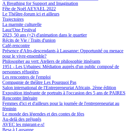
A Breathing for Support and Imagination
Fête de Noël AEYAEL 2022
Le Théâtre-forum ici et ailleurs
Trajectoires
La marmite culturelle
Lauz'One Festival
2023, 50 ans (+2) d'animation dans le quartier
Récits de Vie / Traits d'union
Café-rencontre
Présence d'Afro-descendants à Lausanne: Opportunité ou menace
pour le vivre-ensemble?
Philosopher au vert: Ateliers de philosophie itinérants
1951 - Les Urbaines: Médiation auprès d'un public composé de
personnes réfugiées
Les rencontres de l'emploi
Compagnie de théâtre Les Pourquoi Pas
Salon international de l'Entrepreneuriat Africain, 2ème édition
Exposition itinérante de portraits à l'occasion des 5 ans de PAIRES
Rencontre littéraire
Femmes d'ici et d'ailleurs pour la journée de l'entrepreneuriat au
féminin
Le monde des légendes et des contes de fées
Au-delà des préjugés
AVEC les migrant-e-s!
Besa à Lausanne