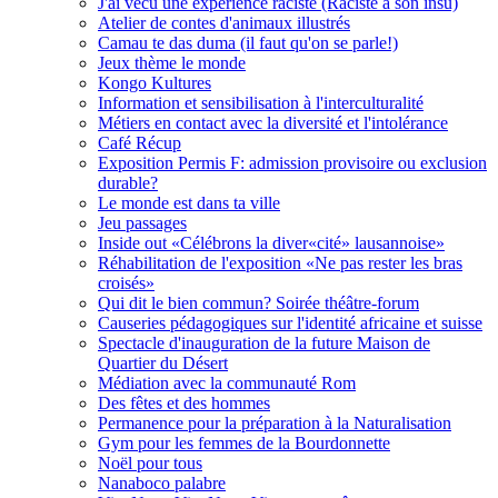
J'ai vécu une expérience raciste (Raciste à son insu)
Atelier de contes d'animaux illustrés
Camau te das duma (il faut qu'on se parle!)
Jeux thème le monde
Kongo Kultures
Information et sensibilisation à l'interculturalité
Métiers en contact avec la diversité et l'intolérance
Café Récup
Exposition Permis F: admission provisoire ou exclusion
durable?
Le monde est dans ta ville
Jeu passages
Inside out «Célébrons la diver«cité» lausannoise»
Réhabilitation de l'exposition «Ne pas rester les bras
croisés»
Qui dit le bien commun? Soirée théâtre-forum
Causeries pédagogiques sur l'identité africaine et suisse
Spectacle d'inauguration de la future Maison de
Quartier du Désert
Médiation avec la communauté Rom
Des fêtes et des hommes
Permanence pour la préparation à la Naturalisation
Gym pour les femmes de la Bourdonnette
Noël pour tous
Nanaboco palabre