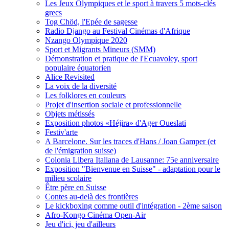
Les Jeux Olympiques et le sport à travers 5 mots-clés
grecs
Tog Chöd, l'Epée de sagesse
Radio Django au Festival Cinémas d'Afrique
Nzango Olympique 2020
Sport et Migrants Mineurs (SMM)
Démonstration et pratique de l'Ecuavoley, sport
populaire équatorien
Alice Revisited
La voix de la diversité
Les folklores en couleurs
Projet d'insertion sociale et professionnelle
Objets métissés
Exposition photos «Héjira» d'Ager Oueslati
Festiv'arte
A Barcelone. Sur les traces d'Hans / Joan Gamper (et
de l'émigration suisse)
Colonia Libera Italiana de Lausanne: 75e anniversaire
Exposition "Bienvenue en Suisse" - adaptation pour le
milieu scolaire
Être père en Suisse
Contes au-delà des frontières
Le kickboxing comme outil d'intégration - 2ème saison
Afro-Kongo Cinéma Open-Air
Jeu d'ici, jeu d'ailleurs