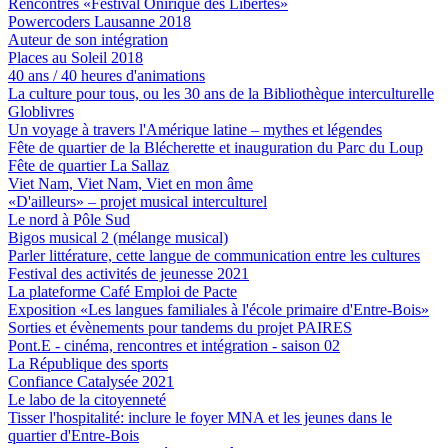
Rencontres «Festival Onirique des Libertés»
Powercoders Lausanne 2018
Auteur de son intégration
Places au Soleil 2018
40 ans / 40 heures d'animations
La culture pour tous, ou les 30 ans de la Bibliothèque interculturelle
Globlivres
Un voyage à travers l'Amérique latine – mythes et légendes
Fête de quartier de la Blécherette et inauguration du Parc du Loup
Fête de quartier La Sallaz
Viet Nam, Viet Nam, Viet en mon âme
«D'ailleurs» – projet musical interculturel
Le nord à Pôle Sud
Bigos musical 2 (mélange musical)
Parler littérature, cette langue de communication entre les cultures
Festival des activités de jeunesse 2021
La plateforme Café Emploi de Pacte
Exposition «Les langues familiales à l'école primaire d'Entre-Bois»
Sorties et évènements pour tandems du projet PAIRES
Pont.E - cinéma, rencontres et intégration - saison 02
La République des sports
Confiance Catalysée 2021
Le labo de la citoyenneté
Tisser l'hospitalité: inclure le foyer MNA et les jeunes dans le
quartier d'Entre-Bois