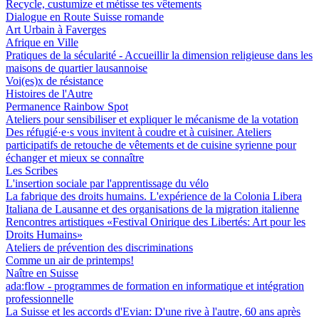
Recycle, custumize et métisse tes vêtements
Dialogue en Route Suisse romande
Art Urbain à Faverges
Afrique en Ville
Pratiques de la sécularité - Accueillir la dimension religieuse dans les
maisons de quartier lausannoise
Voi(es)x de résistance
Histoires de l'Autre
Permanence Rainbow Spot
Ateliers pour sensibiliser et expliquer le mécanisme de la votation
Des réfugié·e·s vous invitent à coudre et à cuisiner. Ateliers
participatifs de retouche de vêtements et de cuisine syrienne pour
échanger et mieux se connaître
Les Scribes
L'insertion sociale par l'apprentissage du vélo
La fabrique des droits humains. L'expérience de la Colonia Libera
Italiana de Lausanne et des organisations de la migration italienne
Rencontres artistiques «Festival Onirique des Libertés: Art pour les
Droits Humains»
Ateliers de prévention des discriminations
Comme un air de printemps!
Naître en Suisse
ada:flow - programmes de formation en informatique et intégration
professionnelle
La Suisse et les accords d'Evian: D'une rive à l'autre, 60 ans après