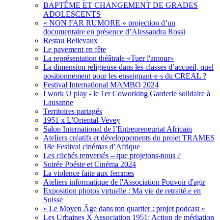
BAPTÊME ET CHANGEMENT DE GRADES
ADOLESCENTS
« NON FAR RUMORE » projection d’un
documentaire en présence d’Alessandra Rossi
Restau Bellevaux
Le pavement en fête
La représentation théâtrale «Tuer l'amour»
La dimension religieuse dans les classes d’accueil, quel
positionnement pour les enseignant·e·s du CREAL ?
Festival International MAMBO 2024
I work U play - le 1er Coworking Garderie solidaire à
Lausanne
Territoires partagés
1951 x L'Oriental-Vevey
Salon International de l’Entrepreneuriat Africain
Ateliers créatifs et développements du projet TRAMES
18e Festival cinémas d’Afrique
Les clichés renversés – que projetons-nous ?
Soirée Poésie et Cinéma 2024
La violence faite aux femmes
Ateliers informatique de l'Association Pouvoir d'agir
Exposition photos virtuelle : Ma vie de retraité.e en
Suisse
« Le Moyen Âge dans ton quartier : projet podcast »
Les Urbaines X Association 1951: Action de médiation