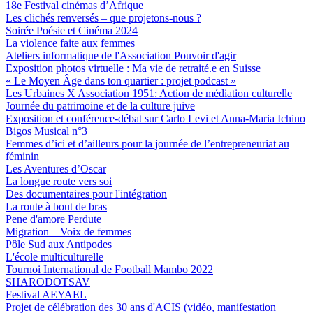
18e Festival cinémas d’Afrique
Les clichés renversés – que projetons-nous ?
Soirée Poésie et Cinéma 2024
La violence faite aux femmes
Ateliers informatique de l'Association Pouvoir d'agir
Exposition photos virtuelle : Ma vie de retraité.e en Suisse
« Le Moyen Âge dans ton quartier : projet podcast »
Les Urbaines X Association 1951: Action de médiation culturelle
Journée du patrimoine et de la culture juive
Exposition et conférence-débat sur Carlo Levi et Anna-Maria Ichino
Bigos Musical n°3
Femmes d’ici et d’ailleurs pour la journée de l’entrepreneuriat au
féminin
Les Aventures d’Oscar
La longue route vers soi
Des documentaires pour l'intégration
La route à bout de bras
Pene d'amore Perdute
Migration – Voix de femmes
Pôle Sud aux Antipodes
L'école multiculturelle
Tournoi International de Football Mambo 2022
SHARODOTSAV
Festival AEYAEL
Projet de célébration des 30 ans d'ACIS (vidéo, manifestation