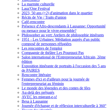
La marmite culturelle
Lauz'One Festival
2023, 50 ans (+2) d'animation dans le quartier
Récits de Vie / Traits d'union
Café-rencontre
Présence d'Afro-descendants à Lausanne: Opportunité
ou menace pour le vivre-ensemble?
Philosopher au vert: Ateliers de philosophie itinérants
1951 - Les Urbaines: Médiation auprès d'un public
composé de personnes réfugiées
Les rencontres de l'emploi
Compagnie de théâtre Les Pourquoi Pas
Salon international de l'Entrepreneuriat Africain, 2ème
édition
Exposition itinérante de portraits à l'occasion des 5 ans
de PAIRES
Rencontre littéraire
Femmes d'ici et d'ailleurs pour la journée de
l'entrepreneuriat au féminin
Le monde des légendes et des contes de fées
Au-delà des préjugés
AVEC les migrant-e-s!
Besa à Lausanne
Journée d'échange et de réflexion interculturelle à 360°