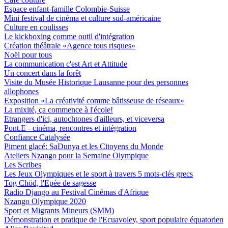
Espace enfant-famille Colombie-Suisse
Mini festival de cinéma et culture sud-américaine
Culture en coulisses
Le kickboxing comme outil d'intégration
Création théâtrale «Agence tous risques»
Noël pour tous
La communication c'est Art et Attitude
Un concert dans la forêt
Visite du Musée Historique Lausanne pour des personnes
allophones
Exposition «La créativité comme bâtisseuse de réseaux»
La mixité, ça commence à l'école!
Etrangers d'ici, autochtones d'ailleurs, et viceversa
Pont.E - cinéma, rencontres et intégration
Confiance Catalysée
Piment glacé: SaDunya et les Citoyens du Monde
Ateliers Nzango pour la Semaine Olympique
Les Scribes
Les Jeux Olympiques et le sport à travers 5 mots-clés grecs
Tog Chöd, l'Epée de sagesse
Radio Django au Festival Cinémas d'Afrique
Nzango Olympique 2020
Sport et Migrants Mineurs (SMM)
Démonstration et pratique de l'Ecuavoley, sport populaire équatorien