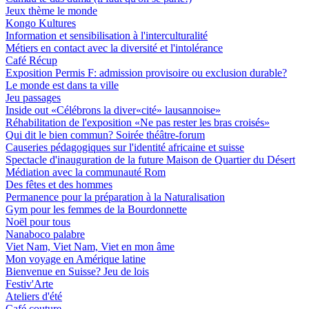
Jeux thème le monde
Kongo Kultures
Information et sensibilisation à l'interculturalité
Métiers en contact avec la diversité et l'intolérance
Café Récup
Exposition Permis F: admission provisoire ou exclusion durable?
Le monde est dans ta ville
Jeu passages
Inside out «Célébrons la diver«cité» lausannoise»
Réhabilitation de l'exposition «Ne pas rester les bras croisés»
Qui dit le bien commun? Soirée théâtre-forum
Causeries pédagogiques sur l'identité africaine et suisse
Spectacle d'inauguration de la future Maison de Quartier du Désert
Médiation avec la communauté Rom
Des fêtes et des hommes
Permanence pour la préparation à la Naturalisation
Gym pour les femmes de la Bourdonnette
Noël pour tous
Nanaboco palabre
Viet Nam, Viet Nam, Viet en mon âme
Mon voyage en Amérique latine
Bienvenue en Suisse? Jeu de lois
Festiv'Arte
Ateliers d'été
Café couture