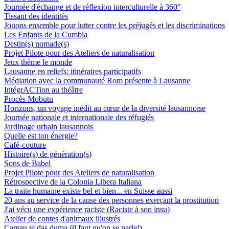
Journée d'échange et de réflexion interculturelle à 360°
Tissant des identités
Jouons ensemble pour lutter contre les préjugés et les discriminations
Les Enfants de la Cumbia
Destin(s) nomade(s)
Projet Pilote pour des Ateliers de naturalisation
Jeux thème le monde
Lausanne en reliefs: itinéraires participatifs
Médiation avec la communauté Rom présente à Lausanne
IntégrACTion au théâtre
Procès Mobutu
Horizons, un voyage inédit au cœur de la diversité lausannoise
Journée nationale et internationale des réfugiés
Jardinage urbain lausannois
Quelle est ton énergie?
Café-couture
Histoire(s) de génération(s)
Sons de Babel
Projet Pilote pour des Ateliers de naturalisation
Rétrospective de la Colonia Libera Italiana
La traite humaine existe bel et bien... en Suisse aussi
20 ans au service de la cause des personnes exerçant la prostitution
J'ai vécu une expérience raciste (Raciste à son insu)
Atelier de contes d'animaux illustrés
Camau te das duma (il faut qu'on se parle!)