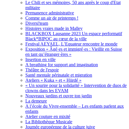
Le Chili et ses mémoires, 50 ans après le coup d'Etat
militaire
Permanence administrative
Comme un air de printemps !
Diversi'team
Histoires vraies made in Malley
BLACKBOX Lausanne 2023 Un espace performatif
Black*BIPOC au cœur de la ville
Festival AEYAEL, L’Equateur rencontre le monde
Exposition « Âgé·es et immigré·es : Vieillir en Suisse
en tant qu’étranger·ères »
Insertion en ville
A breathing for support and imagination
Théâtre de l'espoir
Santé mentale périnatale et migration
Ateliers « Kuka » et « Hiirdé »
« Un sourire pour la solidarité » Intervention de duos de
clowns dans les EVAM
Nouveaux jardins et ouvre ton jardin
La demeure
A l’école du Vivre-ensemble – Les enfants parlent aux
enfants
Atelier couture en mixité
La Bibliothèque Musicale
Journée européenne de la culture juive