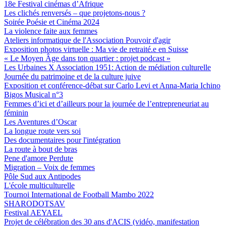
18e Festival cinémas d’Afrique
Les clichés renversés – que projetons-nous ?
Soirée Poésie et Cinéma 2024
La violence faite aux femmes
Ateliers informatique de l'Association Pouvoir d'agir
Exposition photos virtuelle : Ma vie de retraité.e en Suisse
« Le Moyen Âge dans ton quartier : projet podcast »
Les Urbaines X Association 1951: Action de médiation culturelle
Journée du patrimoine et de la culture juive
Exposition et conférence-débat sur Carlo Levi et Anna-Maria Ichino
Bigos Musical n°3
Femmes d’ici et d’ailleurs pour la journée de l’entrepreneuriat au
féminin
Les Aventures d’Oscar
La longue route vers soi
Des documentaires pour l'intégration
La route à bout de bras
Pene d'amore Perdute
Migration – Voix de femmes
Pôle Sud aux Antipodes
L'école multiculturelle
Tournoi International de Football Mambo 2022
SHARODOTSAV
Festival AEYAEL
Projet de célébration des 30 ans d'ACIS (vidéo, manifestation