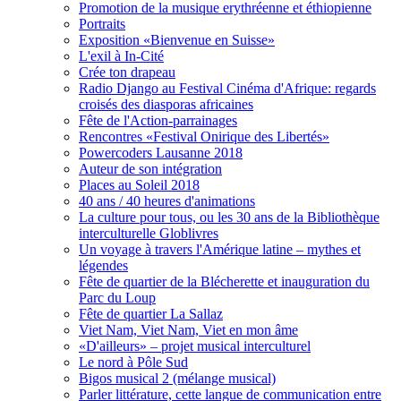
Promotion de la musique erythréenne et éthiopienne
Portraits
Exposition «Bienvenue en Suisse»
L'exil à In-Cité
Crée ton drapeau
Radio Django au Festival Cinéma d'Afrique: regards
croisés des diasporas africaines
Fête de l'Action-parrainages
Rencontres «Festival Onirique des Libertés»
Powercoders Lausanne 2018
Auteur de son intégration
Places au Soleil 2018
40 ans / 40 heures d'animations
La culture pour tous, ou les 30 ans de la Bibliothèque
interculturelle Globlivres
Un voyage à travers l'Amérique latine – mythes et
légendes
Fête de quartier de la Blécherette et inauguration du
Parc du Loup
Fête de quartier La Sallaz
Viet Nam, Viet Nam, Viet en mon âme
«D'ailleurs» – projet musical interculturel
Le nord à Pôle Sud
Bigos musical 2 (mélange musical)
Parler littérature, cette langue de communication entre