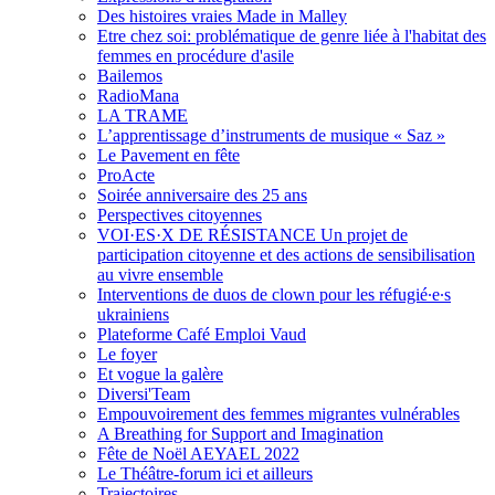
Des histoires vraies Made in Malley
Etre chez soi: problématique de genre liée à l'habitat des
femmes en procédure d'asile
Bailemos
RadioMana
LA TRAME
L’apprentissage d’instruments de musique « Saz »
Le Pavement en fête
ProActe
Soirée anniversaire des 25 ans
Perspectives citoyennes
VOI·ES·X DE RÉSISTANCE Un projet de
participation citoyenne et des actions de sensibilisation
au vivre ensemble
Interventions de duos de clown pour les réfugié∙e∙s
ukrainiens
Plateforme Café Emploi Vaud
Le foyer
Et vogue la galère
Diversi'Team
Empouvoirement des femmes migrantes vulnérables
A Breathing for Support and Imagination
Fête de Noël AEYAEL 2022
Le Théâtre-forum ici et ailleurs
Trajectoires