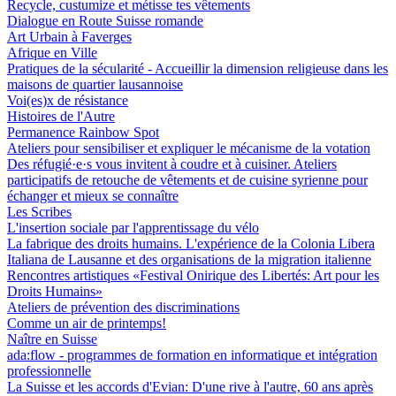
Recycle, custumize et métisse tes vêtements
Dialogue en Route Suisse romande
Art Urbain à Faverges
Afrique en Ville
Pratiques de la sécularité - Accueillir la dimension religieuse dans les
maisons de quartier lausannoise
Voi(es)x de résistance
Histoires de l'Autre
Permanence Rainbow Spot
Ateliers pour sensibiliser et expliquer le mécanisme de la votation
Des réfugié·e·s vous invitent à coudre et à cuisiner. Ateliers
participatifs de retouche de vêtements et de cuisine syrienne pour
échanger et mieux se connaître
Les Scribes
L'insertion sociale par l'apprentissage du vélo
La fabrique des droits humains. L'expérience de la Colonia Libera
Italiana de Lausanne et des organisations de la migration italienne
Rencontres artistiques «Festival Onirique des Libertés: Art pour les
Droits Humains»
Ateliers de prévention des discriminations
Comme un air de printemps!
Naître en Suisse
ada:flow - programmes de formation en informatique et intégration
professionnelle
La Suisse et les accords d'Evian: D'une rive à l'autre, 60 ans après