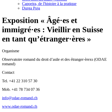
Capoeira, de l'histoire à la pratique
Durga Puja
Exposition « Âgé·es et
immigré·es : Vieillir en Suisse
en tant qu’étranger·ères »
Organisme
Observatoire romand du droit d’asile et des étranger·èrexs (ODAE
romand)
Contact
Tel. +41 22 310 57 30
Mob. +41 78 734 07 36
info@odae-romand.ch
www.odae-romand.ch