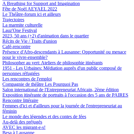
A Breathing for Support and Imagination
Fête de Noël AEYAEL 2022
Le Théâtre-forum ici et ailleurs
Trajectoires
La marmite culturelle
Lauz'One Festival
2023, 50 ans (+2) d'animation dans le quartier
Récits de Vie / Traits d'union
Café-rencontre
Présence d'Afro-descendants à Lausanne: Opportunité ou menace
pour le vivre-ensemble?
Philosopher au vert: Ateliers de philosophie itinérants
1951 - Les Urbaines: Médiation auprès d'un public composé de
personnes réfugiées
Les rencontres de l'emploi
Compagnie de théâtre Les Pourquoi Pas
Salon international de l'Entrepreneuriat Africain, 2ème édition
Exposition itinérante de portraits à l'occasion des 5 ans de PAIRES
Rencontre littéraire
Femmes d'ici et d'ailleurs pour la journée de l'entrepreneuriat au
féminin
Le monde des légendes et des contes de fées
Au-delà des préjugés
AVEC les migrant-e-s!
Besa à Lausanne