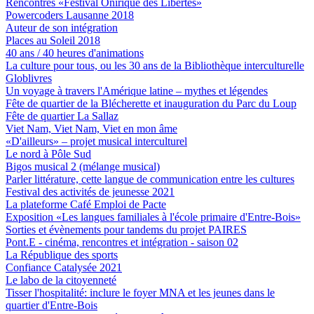
Rencontres «Festival Onirique des Libertés»
Powercoders Lausanne 2018
Auteur de son intégration
Places au Soleil 2018
40 ans / 40 heures d'animations
La culture pour tous, ou les 30 ans de la Bibliothèque interculturelle
Globlivres
Un voyage à travers l'Amérique latine – mythes et légendes
Fête de quartier de la Blécherette et inauguration du Parc du Loup
Fête de quartier La Sallaz
Viet Nam, Viet Nam, Viet en mon âme
«D'ailleurs» – projet musical interculturel
Le nord à Pôle Sud
Bigos musical 2 (mélange musical)
Parler littérature, cette langue de communication entre les cultures
Festival des activités de jeunesse 2021
La plateforme Café Emploi de Pacte
Exposition «Les langues familiales à l'école primaire d'Entre-Bois»
Sorties et évènements pour tandems du projet PAIRES
Pont.E - cinéma, rencontres et intégration - saison 02
La République des sports
Confiance Catalysée 2021
Le labo de la citoyenneté
Tisser l'hospitalité: inclure le foyer MNA et les jeunes dans le
quartier d'Entre-Bois