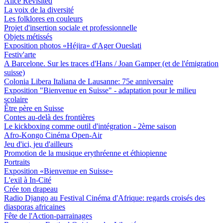
Alice Revisited
La voix de la diversité
Les folklores en couleurs
Projet d'insertion sociale et professionnelle
Objets métissés
Exposition photos «Héjira» d'Ager Oueslati
Festiv'arte
A Barcelone. Sur les traces d'Hans / Joan Gamper (et de l'émigration
suisse)
Colonia Libera Italiana de Lausanne: 75e anniversaire
Exposition "Bienvenue en Suisse" - adaptation pour le milieu
scolaire
Être père en Suisse
Contes au-delà des frontières
Le kickboxing comme outil d'intégration - 2ème saison
Afro-Kongo Cinéma Open-Air
Jeu d'ici, jeu d'ailleurs
Promotion de la musique erythréenne et éthiopienne
Portraits
Exposition «Bienvenue en Suisse»
L'exil à In-Cité
Crée ton drapeau
Radio Django au Festival Cinéma d'Afrique: regards croisés des
diasporas africaines
Fête de l'Action-parrainages