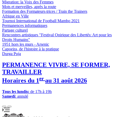
Migration: la Voix des Femmes
Mots et merveilles, après la route
Formation des Formateurs-trices / Train the Trainers
Afrique en Ville
Tournoi International de Football Mambo 2021
Permanences informatiques
Partage culturel
Rencontres artistiques "Festival Onirique des Libertés: Art pour les
Droits Humains"
1951 hors les murs - Arsenic
Capoeira, de l'histoire à la pratique
Durga Puja
PERMANENCE VIVRE, SE FORMER,
TRAVAILLER
er
Horaires du 1
au 31 août 2026
Tous les lundis:
de 17h à 19h
Samedi
: annulé