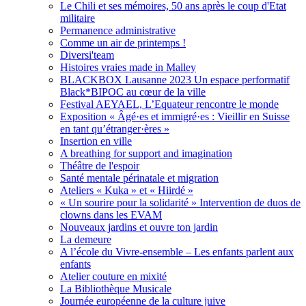
Le Chili et ses mémoires, 50 ans après le coup d'Etat
militaire
Permanence administrative
Comme un air de printemps !
Diversi'team
Histoires vraies made in Malley
BLACKBOX Lausanne 2023 Un espace performatif
Black*BIPOC au cœur de la ville
Festival AEYAEL, L’Equateur rencontre le monde
Exposition « Âgé·es et immigré·es : Vieillir en Suisse
en tant qu’étranger·ères »
Insertion en ville
A breathing for support and imagination
Théâtre de l'espoir
Santé mentale périnatale et migration
Ateliers « Kuka » et « Hiirdé »
« Un sourire pour la solidarité » Intervention de duos de
clowns dans les EVAM
Nouveaux jardins et ouvre ton jardin
La demeure
A l’école du Vivre-ensemble – Les enfants parlent aux
enfants
Atelier couture en mixité
La Bibliothèque Musicale
Journée européenne de la culture juive