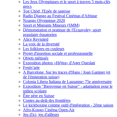
Les Jeux Olympiques et le sport à travers 5 mots-clés
grecs
Tog Chöd, l'Epée de sagesse
Radio Django au Festival Cinémas d'Afrique
Nzango Olympique 2020
Sport et Migrants Mineurs (SMM)
Démonstration et pratique de l'Ecuavoley, sport
populaire équatorien
Alice Revisited
La voix de la diversité
Les folklores en couleurs
Projet d'insertion sociale et professionnelle
Objets métissés
Exposition photos «Héjira» d'Ager Oueslati
Festiv'arte
A Barcelone. Sur les traces d'Hans / Joan Gamper (et
de l'émigration suisse)
Colonia Libera Italiana de Lausanne: 75e anniversaire
Exposition "Bienvenue en Suisse" - adaptation pour le
milieu scolaire
Être père en Suisse
Contes au-delà des frontières
Le kickboxing comme outil d'intégration - 2ème saison
Afro-Kongo Cinéma Open-Air
Jeu d'ici, jeu d'ailleurs