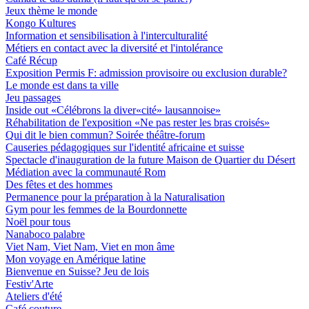
Jeux thème le monde
Kongo Kultures
Information et sensibilisation à l'interculturalité
Métiers en contact avec la diversité et l'intolérance
Café Récup
Exposition Permis F: admission provisoire ou exclusion durable?
Le monde est dans ta ville
Jeu passages
Inside out «Célébrons la diver«cité» lausannoise»
Réhabilitation de l'exposition «Ne pas rester les bras croisés»
Qui dit le bien commun? Soirée théâtre-forum
Causeries pédagogiques sur l'identité africaine et suisse
Spectacle d'inauguration de la future Maison de Quartier du Désert
Médiation avec la communauté Rom
Des fêtes et des hommes
Permanence pour la préparation à la Naturalisation
Gym pour les femmes de la Bourdonnette
Noël pour tous
Nanaboco palabre
Viet Nam, Viet Nam, Viet en mon âme
Mon voyage en Amérique latine
Bienvenue en Suisse? Jeu de lois
Festiv'Arte
Ateliers d'été
Café couture