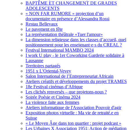
BAPTÊME ET CHANGEMENT DE GRADES
ADOLESCENTS
« NON FAR RUMORE » projection d’un
documentaire en présence d’Alessandra Rossi
Restau Bellevaux
Le pavement en fête
La représentation théâtrale «Tuer l'amour»
La dimension religieuse dans les classes d’accueil, quel
positionnement pour les enseignant·e·s du CREAL ?
Festival International MAMBO 2024
I work U play - le 1er Coworking Garderie solidaire à
Lausanne
Territoires partagés
1951 x L'Oriental-Vevey
Salon International de l’Entrepreneuriat Africain
Ateliers créatifs et développements du projet TRAMES
18e Festival cinémas d’Afrique
Les clichés renversés – que projetons-nous ?
Soirée Poésie et Cinéma 2024
La violence faite aux femmes
Ateliers informatique de l'Association Pouvoir d'agir
Exposition photos virtuelle : Ma vie de retraité.e en
Suisse
« Le Moyen Âge dans ton quartier : projet podcast »
Les Urbaines X Association 1951: Action de médiation