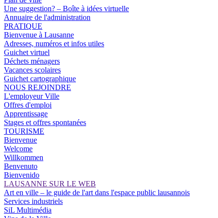
Une suggestion? – Boîte à idées virtuelle
Annuaire de l'administration
PRATIQUE
Bienvenue à Lausanne
Adresses, numéros et infos utiles
Guichet virtuel
Déchets ménagers
Vacances scolaires
Guichet cartographique
NOUS REJOINDRE
L'employeur Ville
Offres d'emploi
Apprentissage
Stages et offres spontanées
TOURISME
Bienvenue
Welcome
Willkommen
Benvenuto
Bienvenido
LAUSANNE SUR LE WEB
Art en ville – le guide de l'art dans l'espace public lausannois
Services industriels
SiL Multimédia