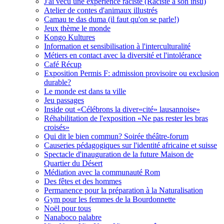
J'ai vécu une expérience raciste (Raciste à son insu)
Atelier de contes d'animaux illustrés
Camau te das duma (il faut qu'on se parle!)
Jeux thème le monde
Kongo Kultures
Information et sensibilisation à l'interculturalité
Métiers en contact avec la diversité et l'intolérance
Café Récup
Exposition Permis F: admission provisoire ou exclusion
durable?
Le monde est dans ta ville
Jeu passages
Inside out «Célébrons la diver«cité» lausannoise»
Réhabilitation de l'exposition «Ne pas rester les bras
croisés»
Qui dit le bien commun? Soirée théâtre-forum
Causeries pédagogiques sur l'identité africaine et suisse
Spectacle d'inauguration de la future Maison de
Quartier du Désert
Médiation avec la communauté Rom
Des fêtes et des hommes
Permanence pour la préparation à la Naturalisation
Gym pour les femmes de la Bourdonnette
Noël pour tous
Nanaboco palabre