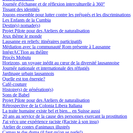
Journée d'échange et de réflexion interculturelle à 360°
Tissant des identités
Jouons ensemble pour lutter contre les préjugés et les discriminations
Les Enfants de la Cumbia
Destin(s) nomade(s)
Projet Pilote pour des Ateliers de naturalisation
Jeux thème le monde
Lausanne en reliefs: itinéraires participatifs
Médiation avec la communauté Rom présente à Lausanne
IntégrACTion au théâtre
Procès Mobutu
Horizons, un voyage inédit au cœur de la diversité lausannoise
Journée nationale et internationale des réfugiés
Jardinage urbain lausannois
Quelle est ton énergie?
Café-couture
Histoire(s) de génération(s)
Sons de Babel
Projet Pilote pour des Ateliers de naturalisation
Rétrospective de la Colonia Libera Italiana
La traite humaine existe bel et bien... en Suisse aussi
20 ans au service de la cause des personnes exerçant la prostitution
J'ai vécu une expérience raciste (Raciste à son insu)
Atelier de contes d'animaux illustrés
Camau te das duma (il faut qu'on se parle!)