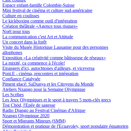
Espace enfant-famille Colombie-Suisse
Mini festival de cinéma et culture sud-américaine
Culture en coulisses
Le kickboxing comme outil d'intégration
Création théâtrale «Agence tous risques»
Noël pour tous
La communication c'est Art et Attitude
Un concert dans la forêt
Visite du Musée Historique Lausanne pour des personnes
allophones
Exposition «La créativité comme bâtisseuse de réseaux»
La mixité, ça commence à l'école!
Etrangers d'ici, autochtones d'ailleurs, et viceversa
Pont.E - cinéma, rencontres et intégration
Confiance Catalysée
Piment glacé: SaDunya et les Citoyens du Monde
Ateliers Nzango pour la Semaine Olympique
Les Scribes
Les Jeux Olympiques et le sport à travers 5 mots-clés grecs
Tog Chöd, l'Epée de sagesse
Radio Django au Festival Cinémas d'Afrique
Nzango Olympique 2020
Sport et Migrants Mineurs (SMM)
Démonstration et pratique de l'Ecuavoley, sport populaire équatorien