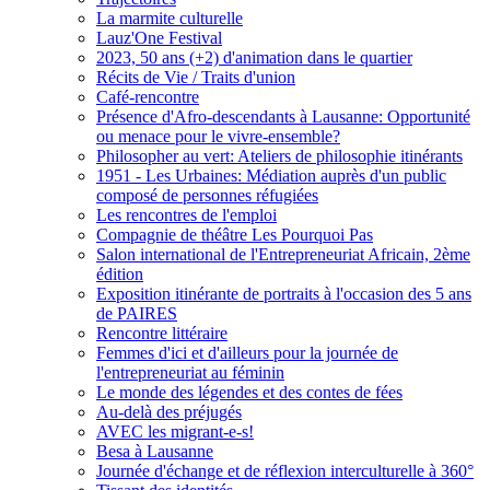
La marmite culturelle
Lauz'One Festival
2023, 50 ans (+2) d'animation dans le quartier
Récits de Vie / Traits d'union
Café-rencontre
Présence d'Afro-descendants à Lausanne: Opportunité
ou menace pour le vivre-ensemble?
Philosopher au vert: Ateliers de philosophie itinérants
1951 - Les Urbaines: Médiation auprès d'un public
composé de personnes réfugiées
Les rencontres de l'emploi
Compagnie de théâtre Les Pourquoi Pas
Salon international de l'Entrepreneuriat Africain, 2ème
édition
Exposition itinérante de portraits à l'occasion des 5 ans
de PAIRES
Rencontre littéraire
Femmes d'ici et d'ailleurs pour la journée de
l'entrepreneuriat au féminin
Le monde des légendes et des contes de fées
Au-delà des préjugés
AVEC les migrant-e-s!
Besa à Lausanne
Journée d'échange et de réflexion interculturelle à 360°