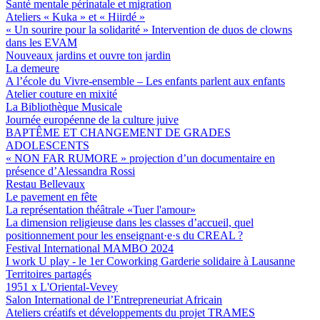
Santé mentale périnatale et migration
Ateliers « Kuka » et « Hiirdé »
« Un sourire pour la solidarité » Intervention de duos de clowns
dans les EVAM
Nouveaux jardins et ouvre ton jardin
La demeure
A l’école du Vivre-ensemble – Les enfants parlent aux enfants
Atelier couture en mixité
La Bibliothèque Musicale
Journée européenne de la culture juive
BAPTÊME ET CHANGEMENT DE GRADES
ADOLESCENTS
« NON FAR RUMORE » projection d’un documentaire en
présence d’Alessandra Rossi
Restau Bellevaux
Le pavement en fête
La représentation théâtrale «Tuer l'amour»
La dimension religieuse dans les classes d’accueil, quel
positionnement pour les enseignant·e·s du CREAL ?
Festival International MAMBO 2024
I work U play - le 1er Coworking Garderie solidaire à Lausanne
Territoires partagés
1951 x L'Oriental-Vevey
Salon International de l’Entrepreneuriat Africain
Ateliers créatifs et développements du projet TRAMES