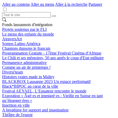
Aller au contenu
Aller au menu
Aller à la recherche
Partager
Fonds lausannois d'intégration
Projets soutenus par le FLI
Le menu des enfants du monde
AtraversArt
Somos Latino América
Chantons dansons le français
Programmation Gratuite - 17ème Festival Cinéma d'Afrique
Le Chili et ses mémoires, 50 ans après le coup d'Etat militaire
Permanence administrative
Comme un air de printemps !
Diversi'team
Histoires vraies made in Malley
BLACKBOX Lausanne 2023 Un espace performatif
Black*BIPOC au cœur de la ville
Festival AEYAEL, L’Equateur rencontre le monde
Exposition « Âgé·es et immigré·es : Vieillir en Suisse en tant
qu’étranger·ères »
Insertion en ville
A breathing for support and imagination
Théâtre de l'espoir