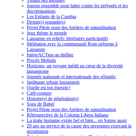
Tissant des identités
Jouons ensemble pour lutter contre les préjugés et les
discriminations
Les Enfants de la Cumbia
Destin(s) nomade(s)
Projet Pilote pour des Ateliers de naturalisation
Jeux thème le monde
Lausanne en reliefs: itinéraires participatifs
Médiation avec la communauté Rom présente à
Lausanne
IntégrACTion au théâtre
Procès Mobutu
Horizons, un voyage inédit au cœur de la diversité
lausannoise
Journée nationale et internationale des réfugiés
Jardinage urbain lausannois
Quelle est ton énergie?
Café-couture
Histoire(s) de génération(s)
Sons de Babel
Projet Pilote pour des Ateliers de naturalisation
Rétrospective de la Colonia Libera Italiana
La traite humaine existe bel et bien... en Suisse aussi
20 ans au service de la cause des personnes exerçant la
prostitution