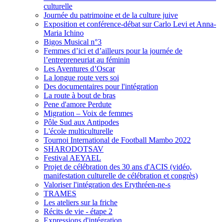
culturelle
Journée du patrimoine et de la culture juive
Exposition et conférence-débat sur Carlo Levi et Anna-
Maria Ichino
Bigos Musical n°3
Femmes d’ici et d’ailleurs pour la journée de
l’entrepreneuriat au féminin
Les Aventures d’Oscar
La longue route vers soi
Des documentaires pour l'intégration
La route à bout de bras
Pene d'amore Perdute
Migration – Voix de femmes
Pôle Sud aux Antipodes
L'école multiculturelle
Tournoi International de Football Mambo 2022
SHARODOTSAV
Festival AEYAEL
Projet de célébration des 30 ans d'ACIS (vidéo,
manifestation culturelle de célébration et congrès)
Valoriser l'intégration des Erythréen-ne-s
TRAMES
Les ateliers sur la friche
Récits de vie - étape 2
Expressions d'intégration