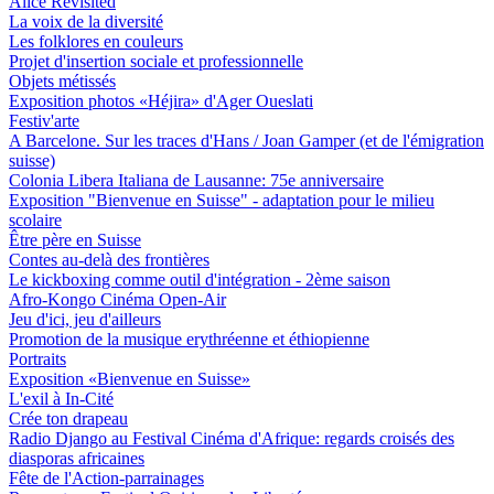
Alice Revisited
La voix de la diversité
Les folklores en couleurs
Projet d'insertion sociale et professionnelle
Objets métissés
Exposition photos «Héjira» d'Ager Oueslati
Festiv'arte
A Barcelone. Sur les traces d'Hans / Joan Gamper (et de l'émigration
suisse)
Colonia Libera Italiana de Lausanne: 75e anniversaire
Exposition "Bienvenue en Suisse" - adaptation pour le milieu
scolaire
Être père en Suisse
Contes au-delà des frontières
Le kickboxing comme outil d'intégration - 2ème saison
Afro-Kongo Cinéma Open-Air
Jeu d'ici, jeu d'ailleurs
Promotion de la musique erythréenne et éthiopienne
Portraits
Exposition «Bienvenue en Suisse»
L'exil à In-Cité
Crée ton drapeau
Radio Django au Festival Cinéma d'Afrique: regards croisés des
diasporas africaines
Fête de l'Action-parrainages