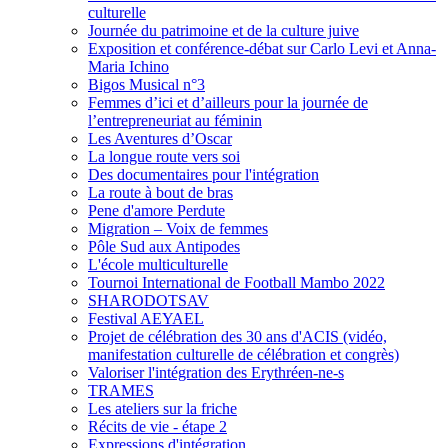
culturelle
Journée du patrimoine et de la culture juive
Exposition et conférence-débat sur Carlo Levi et Anna-
Maria Ichino
Bigos Musical n°3
Femmes d’ici et d’ailleurs pour la journée de
l’entrepreneuriat au féminin
Les Aventures d’Oscar
La longue route vers soi
Des documentaires pour l'intégration
La route à bout de bras
Pene d'amore Perdute
Migration – Voix de femmes
Pôle Sud aux Antipodes
L'école multiculturelle
Tournoi International de Football Mambo 2022
SHARODOTSAV
Festival AEYAEL
Projet de célébration des 30 ans d'ACIS (vidéo,
manifestation culturelle de célébration et congrès)
Valoriser l'intégration des Erythréen-ne-s
TRAMES
Les ateliers sur la friche
Récits de vie - étape 2
Expressions d'intégration