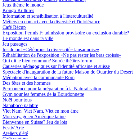
Jeux thème le monde
Kongo Kultures
Information et sensibilisation à l'interculturalité
Métiers en contact avec la diversité et l'intolérance
Café Récup
Exposition Permis F: admission provisoire ou exclusion durable?
Le monde est dans ta ville
Jeu passages
Inside out «Célébrons la diver«cité» lausannoise»
Réhabilitation de l'exposition «Ne pas rester les bras croisés»
Qui dit le bien commun? Soirée théâtre-forum
Causeries pédagogiques sur l'identité africaine et suisse
Spectacle d'inauguration de la future Maison de Quartier du Désert
Médiation avec la communauté Rom
Des fêtes et des hommes
Permanence pour la préparation à la Naturalisation
Gym pour les femmes de la Bourdonnette
Noël pour tous
Nanaboco palabre
Viet Nam, Viet Nam, Viet en mon âme
Mon voyage en Amérique latine
Bienvenue en Suisse? Jeu de lois
Festiv'Arte
Ateliers d'été
Café couture