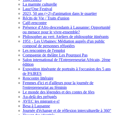
La marmite culturelle
Lauz'One Festival
2023, 50 ans (+2) d'animation dans le quartier
Récits de Vie / Traits d'union
Café-rencontre
Présence d'Afro-descendants à Lausanne: Opportunité
ou menace pour le vivre-ensemble?
Philosopher au vert: Ateliers de philosophie itinérants
1951 - Les Urbaines: Médiation auprès d'un public
composé de personnes réfugiées
Les rencontres de l'emploi
Compagnie de théâtre Les Pourquoi Pas
Salon international de l'Entrepreneuriat Africain, 2ème
édition
Exposition itinérante de portraits à l'occasion des 5 ans
de PAIRES
Rencontre littéraire
Femmes d'ici et d'ailleurs pour la journée de
l'entrepreneuriat au féminin
Le monde des légendes et des contes de fées
Au-delà des préjugés
AVEC les migrant-e-s!
Besa à Lausanne
Journée d'échange et de réflexion interculturelle à 360°