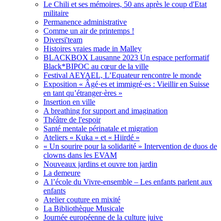
Le Chili et ses mémoires, 50 ans après le coup d'Etat
militaire
Permanence administrative
Comme un air de printemps !
Diversi'team
Histoires vraies made in Malley
BLACKBOX Lausanne 2023 Un espace performatif
Black*BIPOC au cœur de la ville
Festival AEYAEL, L’Equateur rencontre le monde
Exposition « Âgé·es et immigré·es : Vieillir en Suisse
en tant qu’étranger·ères »
Insertion en ville
A breathing for support and imagination
Théâtre de l'espoir
Santé mentale périnatale et migration
Ateliers « Kuka » et « Hiirdé »
« Un sourire pour la solidarité » Intervention de duos de
clowns dans les EVAM
Nouveaux jardins et ouvre ton jardin
La demeure
A l’école du Vivre-ensemble – Les enfants parlent aux
enfants
Atelier couture en mixité
La Bibliothèque Musicale
Journée européenne de la culture juive