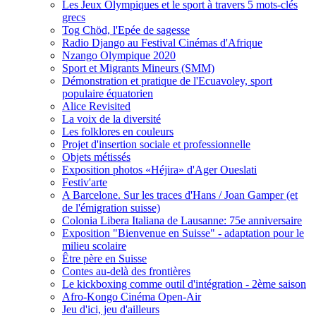
Les Jeux Olympiques et le sport à travers 5 mots-clés
grecs
Tog Chöd, l'Epée de sagesse
Radio Django au Festival Cinémas d'Afrique
Nzango Olympique 2020
Sport et Migrants Mineurs (SMM)
Démonstration et pratique de l'Ecuavoley, sport
populaire équatorien
Alice Revisited
La voix de la diversité
Les folklores en couleurs
Projet d'insertion sociale et professionnelle
Objets métissés
Exposition photos «Héjira» d'Ager Oueslati
Festiv'arte
A Barcelone. Sur les traces d'Hans / Joan Gamper (et
de l'émigration suisse)
Colonia Libera Italiana de Lausanne: 75e anniversaire
Exposition "Bienvenue en Suisse" - adaptation pour le
milieu scolaire
Être père en Suisse
Contes au-delà des frontières
Le kickboxing comme outil d'intégration - 2ème saison
Afro-Kongo Cinéma Open-Air
Jeu d'ici, jeu d'ailleurs