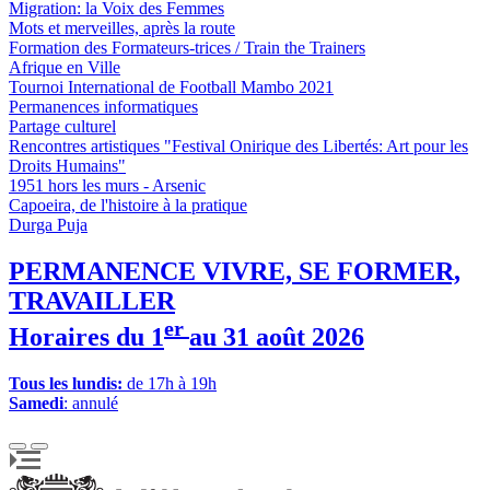
Migration: la Voix des Femmes
Mots et merveilles, après la route
Formation des Formateurs-trices / Train the Trainers
Afrique en Ville
Tournoi International de Football Mambo 2021
Permanences informatiques
Partage culturel
Rencontres artistiques "Festival Onirique des Libertés: Art pour les
Droits Humains"
1951 hors les murs - Arsenic
Capoeira, de l'histoire à la pratique
Durga Puja
PERMANENCE VIVRE, SE FORMER,
TRAVAILLER
er
Horaires du 1
au 31 août 2026
Tous les lundis:
de 17h à 19h
Samedi
: annulé