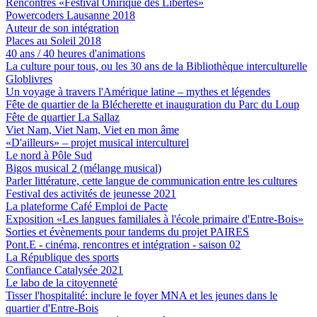
Rencontres «Festival Onirique des Libertés»
Powercoders Lausanne 2018
Auteur de son intégration
Places au Soleil 2018
40 ans / 40 heures d'animations
La culture pour tous, ou les 30 ans de la Bibliothèque interculturelle
Globlivres
Un voyage à travers l'Amérique latine – mythes et légendes
Fête de quartier de la Blécherette et inauguration du Parc du Loup
Fête de quartier La Sallaz
Viet Nam, Viet Nam, Viet en mon âme
«D'ailleurs» – projet musical interculturel
Le nord à Pôle Sud
Bigos musical 2 (mélange musical)
Parler littérature, cette langue de communication entre les cultures
Festival des activités de jeunesse 2021
La plateforme Café Emploi de Pacte
Exposition «Les langues familiales à l'école primaire d'Entre-Bois»
Sorties et évènements pour tandems du projet PAIRES
Pont.E - cinéma, rencontres et intégration - saison 02
La République des sports
Confiance Catalysée 2021
Le labo de la citoyenneté
Tisser l'hospitalité: inclure le foyer MNA et les jeunes dans le
quartier d'Entre-Bois