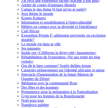
J'ai vécu une expérience raciste (Raciste à son insu)
Atelier de contes d'animaux illustrés
Camau te das duma (il faut qu'on se parle!)
Jeux thème le monde
Kongo Kultures
Information et sensibilisation à l'interculturalité
Métiers en contact avec la diversité et l'intolérance
Café Récup
Exposition Permis F: admission provisoire ou exclusion
durable?
Le monde est dans ta ville
Jeu passages
Inside out «Célébrons la diver«cité» lausannoise»
Réhabilitation de l'exposition «Ne pas rester les bras
croisés»
Qui dit le bien commun? Soirée théâtre-forum
Causeries pédagogiques sur l'identité africaine et suisse
Spectacle d'inauguration de la future Maison de
Quartier du Désert
Médiation avec la communauté Rom
Des fêtes et des hommes
Permanence pour la préparation à la Naturalisation
Gym pour les femmes de la Bourdonnette
Noël pour tous
Nanaboco palabre