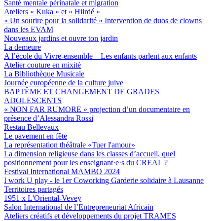
Santé mentale périnatale et migration
Ateliers « Kuka » et « Hiirdé »
« Un sourire pour la solidarité » Intervention de duos de clowns
dans les EVAM
Nouveaux jardins et ouvre ton jardin
La demeure
A l’école du Vivre-ensemble – Les enfants parlent aux enfants
Atelier couture en mixité
La Bibliothèque Musicale
Journée européenne de la culture juive
BAPTÊME ET CHANGEMENT DE GRADES
ADOLESCENTS
« NON FAR RUMORE » projection d’un documentaire en
présence d’Alessandra Rossi
Restau Bellevaux
Le pavement en fête
La représentation théâtrale «Tuer l'amour»
La dimension religieuse dans les classes d’accueil, quel
positionnement pour les enseignant·e·s du CREAL ?
Festival International MAMBO 2024
I work U play - le 1er Coworking Garderie solidaire à Lausanne
Territoires partagés
1951 x L'Oriental-Vevey
Salon International de l’Entrepreneuriat Africain
Ateliers créatifs et développements du projet TRAMES