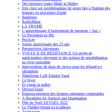
Des histoires vraies Made in Malley
Etre chez soi: problématique de genre liée à l'habitat des
femmes en procédure d'asile
Bailemos
RadioMana
LA TRAME
L’apprentissage d’instruments de musique « Saz »
Le Pavement en fête
ProActe
Soirée anniversaire des 25 ans
Perspectives citoyennes
VOI·ES·X DE RÉSISTANCE Un projet de
participation citoyenne et des actions de sensibilisation
au vivre ensemble
Interventions de duos de clown pour les réfugié∙e∙s
ukrainiens
Plateforme Café Emploi Vaud
Le foyer
Et vogue la galère
Diversi'Team
Empouvoirement des femmes migrantes vulnérables
A Breathing for Support and Imagination
Fête de Noël AEYAEL 2022
Le Théâtre-forum ici et ailleurs
Trajectoires