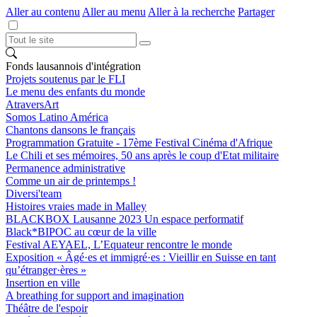
Aller au contenu
Aller au menu
Aller à la recherche
Partager
Fonds lausannois d'intégration
Projets soutenus par le FLI
Le menu des enfants du monde
AtraversArt
Somos Latino América
Chantons dansons le français
Programmation Gratuite - 17ème Festival Cinéma d'Afrique
Le Chili et ses mémoires, 50 ans après le coup d'Etat militaire
Permanence administrative
Comme un air de printemps !
Diversi'team
Histoires vraies made in Malley
BLACKBOX Lausanne 2023 Un espace performatif
Black*BIPOC au cœur de la ville
Festival AEYAEL, L’Equateur rencontre le monde
Exposition « Âgé·es et immigré·es : Vieillir en Suisse en tant
qu’étranger·ères »
Insertion en ville
A breathing for support and imagination
Théâtre de l'espoir