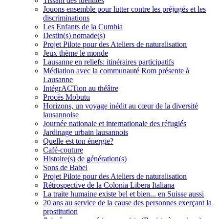
Tissant des identités
Jouons ensemble pour lutter contre les préjugés et les
discriminations
Les Enfants de la Cumbia
Destin(s) nomade(s)
Projet Pilote pour des Ateliers de naturalisation
Jeux thème le monde
Lausanne en reliefs: itinéraires participatifs
Médiation avec la communauté Rom présente à
Lausanne
IntégrACTion au théâtre
Procès Mobutu
Horizons, un voyage inédit au cœur de la diversité
lausannoise
Journée nationale et internationale des réfugiés
Jardinage urbain lausannois
Quelle est ton énergie?
Café-couture
Histoire(s) de génération(s)
Sons de Babel
Projet Pilote pour des Ateliers de naturalisation
Rétrospective de la Colonia Libera Italiana
La traite humaine existe bel et bien... en Suisse aussi
20 ans au service de la cause des personnes exerçant la
prostitution