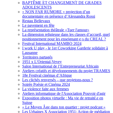
BAPTÊME ET CHANGEMENT DE GRADES
ADOLESCENTS
« NON FAR RUMORE » projection d’un
documentaire en présence d’Alessandra Rossi
Restau Bellevaux
Le pavement en fête
La représentation théâtrale «Tuer l'amour»
La dimension religieuse dans les classes d’accueil, quel
positionnement pour les enseignant·e·s du CREAL ?
Festival International MAMBO 2024
I work U play - le 1er Coworking Garderie solidaire à
Lausanne
Territoires partagés
1951 x L'Oriental-Vevey
Salon International de l’Entrepreneuriat Africain
Ateliers créatifs et développements du projet TRAMES
18e Festival cinémas d’Afrique
Les clichés renversés – que projetons-nous ?
Soirée Poésie et Cinéma 2024
La violence faite aux femmes
Ateliers informatique de l'Association Pouvoir d'agir
Exposition photos virtuelle : Ma vie de retraité.e en
Suisse
« Le Moyen Âge dans ton quartier : projet podcast »
Les Urbaines X Association 1951: Action de médiation