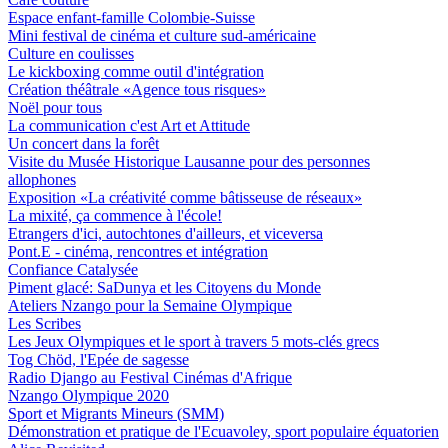
Espace enfant-famille Colombie-Suisse
Mini festival de cinéma et culture sud-américaine
Culture en coulisses
Le kickboxing comme outil d'intégration
Création théâtrale «Agence tous risques»
Noël pour tous
La communication c'est Art et Attitude
Un concert dans la forêt
Visite du Musée Historique Lausanne pour des personnes
allophones
Exposition «La créativité comme bâtisseuse de réseaux»
La mixité, ça commence à l'école!
Etrangers d'ici, autochtones d'ailleurs, et viceversa
Pont.E - cinéma, rencontres et intégration
Confiance Catalysée
Piment glacé: SaDunya et les Citoyens du Monde
Ateliers Nzango pour la Semaine Olympique
Les Scribes
Les Jeux Olympiques et le sport à travers 5 mots-clés grecs
Tog Chöd, l'Epée de sagesse
Radio Django au Festival Cinémas d'Afrique
Nzango Olympique 2020
Sport et Migrants Mineurs (SMM)
Démonstration et pratique de l'Ecuavoley, sport populaire équatorien