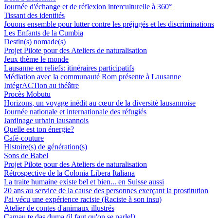
Journée d'échange et de réflexion interculturelle à 360°
Tissant des identités
Jouons ensemble pour lutter contre les préjugés et les discriminations
Les Enfants de la Cumbia
Destin(s) nomade(s)
Projet Pilote pour des Ateliers de naturalisation
Jeux thème le monde
Lausanne en reliefs: itinéraires participatifs
Médiation avec la communauté Rom présente à Lausanne
IntégrACTion au théâtre
Procès Mobutu
Horizons, un voyage inédit au cœur de la diversité lausannoise
Journée nationale et internationale des réfugiés
Jardinage urbain lausannois
Quelle est ton énergie?
Café-couture
Histoire(s) de génération(s)
Sons de Babel
Projet Pilote pour des Ateliers de naturalisation
Rétrospective de la Colonia Libera Italiana
La traite humaine existe bel et bien... en Suisse aussi
20 ans au service de la cause des personnes exerçant la prostitution
J'ai vécu une expérience raciste (Raciste à son insu)
Atelier de contes d'animaux illustrés
Camau te das duma (il faut qu'on se parle!)