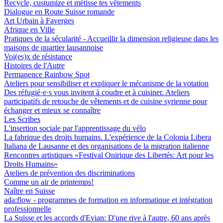
Recycle, custumize et métisse tes vêtements
Dialogue en Route Suisse romande
Art Urbain à Faverges
Afrique en Ville
Pratiques de la sécularité - Accueillir la dimension religieuse dans les
maisons de quartier lausannoise
Voi(es)x de résistance
Histoires de l'Autre
Permanence Rainbow Spot
Ateliers pour sensibiliser et expliquer le mécanisme de la votation
Des réfugié·e·s vous invitent à coudre et à cuisiner. Ateliers
participatifs de retouche de vêtements et de cuisine syrienne pour
échanger et mieux se connaître
Les Scribes
L'insertion sociale par l'apprentissage du vélo
La fabrique des droits humains. L'expérience de la Colonia Libera
Italiana de Lausanne et des organisations de la migration italienne
Rencontres artistiques «Festival Onirique des Libertés: Art pour les
Droits Humains»
Ateliers de prévention des discriminations
Comme un air de printemps!
Naître en Suisse
ada:flow - programmes de formation en informatique et intégration
professionnelle
La Suisse et les accords d'Evian: D'une rive à l'autre, 60 ans après