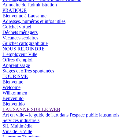
Annuaire de l'administration
PRATIQUE
Bienvenue à Lausanne
Adresses, numéros et infos utiles
Guichet virtuel
Déchets ménagers
Vacances scolaires
Guichet cartographique
NOUS REJOINDRE
L'employeur Ville
Offres d'emploi
Apprentissage
Stages et offres spontanées
TOURISME
Bienvenue
Welcome
Willkommen
Benvenuto
Bienvenido
LAUSANNE SUR LE WEB
Art en ville – le guide de l'art dans l'espace public lausannois
Services industriels
SiL Multimédia
Vins de la Ville
Lausanne Tourisme