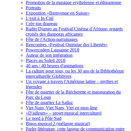
Promotion de la musique erythréenne et éthiopienne
Portraits
Exposition «Bienvenue en Suisse»
L'exil à In-Cité
Crée ton drapeau
Radio Django au Festival Cinéma d'Afrique: regards
croisés des diasporas africaines
Fête de l'Action-parrainages
Rencontres «Festival Onirique des Libertés»
Powercoders Lausanne 2018
Auteur de son intégration
Places au Soleil 2018
40 ans / 40 heures d'animations
La culture pour tous, ou les 30 ans de la Bibliothèque
interculturelle Globlivres
Un voyage à travers l'Amérique latine – mythes et
légendes
Fête de quartier de la Blécherette et inauguration du
Parc du Loup
Fête de quartier La Sallaz
Viet Nam, Viet Nam, Viet en mon âme
«D'ailleurs» – projet musical interculturel
Le nord à Pôle Sud
Bigos musical 2 (mélange musical)
Parler littérature, cette langue de communication entre