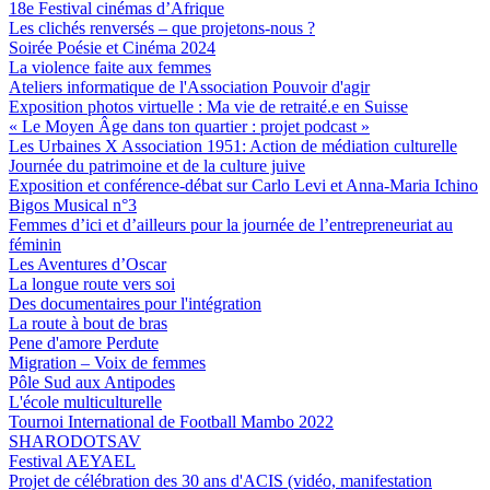
18e Festival cinémas d’Afrique
Les clichés renversés – que projetons-nous ?
Soirée Poésie et Cinéma 2024
La violence faite aux femmes
Ateliers informatique de l'Association Pouvoir d'agir
Exposition photos virtuelle : Ma vie de retraité.e en Suisse
« Le Moyen Âge dans ton quartier : projet podcast »
Les Urbaines X Association 1951: Action de médiation culturelle
Journée du patrimoine et de la culture juive
Exposition et conférence-débat sur Carlo Levi et Anna-Maria Ichino
Bigos Musical n°3
Femmes d’ici et d’ailleurs pour la journée de l’entrepreneuriat au
féminin
Les Aventures d’Oscar
La longue route vers soi
Des documentaires pour l'intégration
La route à bout de bras
Pene d'amore Perdute
Migration – Voix de femmes
Pôle Sud aux Antipodes
L'école multiculturelle
Tournoi International de Football Mambo 2022
SHARODOTSAV
Festival AEYAEL
Projet de célébration des 30 ans d'ACIS (vidéo, manifestation