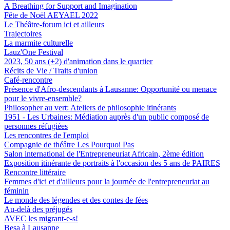
A Breathing for Support and Imagination
Fête de Noël AEYAEL 2022
Le Théâtre-forum ici et ailleurs
Trajectoires
La marmite culturelle
Lauz'One Festival
2023, 50 ans (+2) d'animation dans le quartier
Récits de Vie / Traits d'union
Café-rencontre
Présence d'Afro-descendants à Lausanne: Opportunité ou menace
pour le vivre-ensemble?
Philosopher au vert: Ateliers de philosophie itinérants
1951 - Les Urbaines: Médiation auprès d'un public composé de
personnes réfugiées
Les rencontres de l'emploi
Compagnie de théâtre Les Pourquoi Pas
Salon international de l'Entrepreneuriat Africain, 2ème édition
Exposition itinérante de portraits à l'occasion des 5 ans de PAIRES
Rencontre littéraire
Femmes d'ici et d'ailleurs pour la journée de l'entrepreneuriat au
féminin
Le monde des légendes et des contes de fées
Au-delà des préjugés
AVEC les migrant-e-s!
Besa à Lausanne