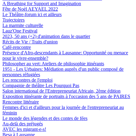
A Breathing for Support and Imagination
Fête de Noël AEYAEL 2022
Le Théâtre-forum ici et ailleurs
Trajectoires
La marmite culturelle
Lauz'One Festival
2023, 50 ans (+2) d'animation dans le quartier
Récits de Vie / Traits d'union
Café-rencontre
Présence d'Afro-descendants à Lausanne: Opportunité ou menace
pour le vivre-ensemble?
Philosopher au vert: Ateliers de philosophie itinérants
1951 - Les Urbaines: Médiation auprès d'un public composé de
personnes réfugiées
Les rencontres de l'emploi
Compagnie de théâtre Les Pourquoi Pas
Salon international de l'Entrepreneuriat Africain, 2ème édition
Exposition itinérante de portraits à l'occasion des 5 ans de PAIRES
Rencontre littéraire
Femmes d'ici et d'ailleurs pour la journée de l'entrepreneuriat au
féminin
Le monde des légendes et des contes de fées
Au-delà des préjugés
AVEC les migrant-e-s!
Besa à Lausanne