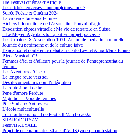
18e Festival cinémas d’Afrique
Les clichés renversés – que projetons-nous ?
Soirée Poésie et Cinéma 2024
La violence faite aux femmes
Ateliers informatique de l'Association Pouvoir d'agir
Exposition photos virtuelle : Ma vie de retraité.e en Suisse
« Le Moyen Âge dans ton quartier : projet podcast »
Les Urbaines X Association 1951: Action de médiation culturelle
Journée du patrimoine et de la culture juive
Exposition et conférence-débat sur Carlo Levi et Anna-Maria Ichino
Bigos Musical n°3
Femmes d’ici et d’ailleurs pour la journée de l’entrepreneuriat au
féminin
Les Aventures d’Oscar
La longue route vers soi
Des documentaires pour l'intégration
La route à bout de bras
Pene d'amore Perdute
Migration – Voix de femmes
Pôle Sud aux Antipodes
L'école multiculturelle
Tournoi International de Football Mambo 2022
SHARODOTSAV
Festival AEYAEL
Projet de célébration des 30 ans d'ACIS (vidéo, manifestation