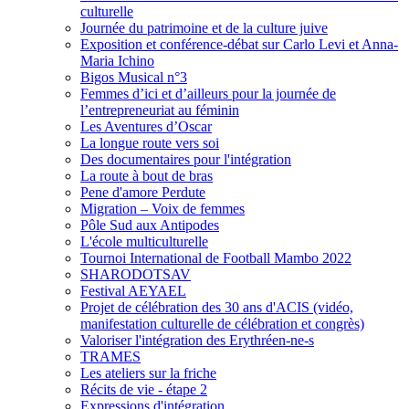
culturelle
Journée du patrimoine et de la culture juive
Exposition et conférence-débat sur Carlo Levi et Anna-
Maria Ichino
Bigos Musical n°3
Femmes d’ici et d’ailleurs pour la journée de
l’entrepreneuriat au féminin
Les Aventures d’Oscar
La longue route vers soi
Des documentaires pour l'intégration
La route à bout de bras
Pene d'amore Perdute
Migration – Voix de femmes
Pôle Sud aux Antipodes
L'école multiculturelle
Tournoi International de Football Mambo 2022
SHARODOTSAV
Festival AEYAEL
Projet de célébration des 30 ans d'ACIS (vidéo,
manifestation culturelle de célébration et congrès)
Valoriser l'intégration des Erythréen-ne-s
TRAMES
Les ateliers sur la friche
Récits de vie - étape 2
Expressions d'intégration