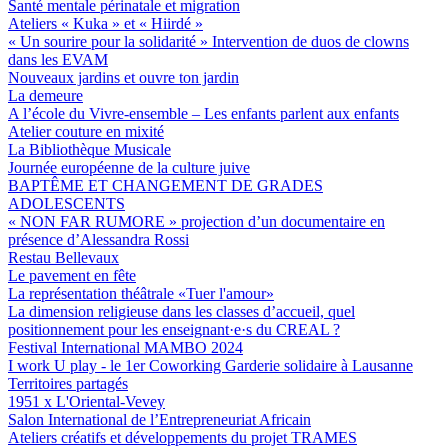
Santé mentale périnatale et migration
Ateliers « Kuka » et « Hiirdé »
« Un sourire pour la solidarité » Intervention de duos de clowns
dans les EVAM
Nouveaux jardins et ouvre ton jardin
La demeure
A l’école du Vivre-ensemble – Les enfants parlent aux enfants
Atelier couture en mixité
La Bibliothèque Musicale
Journée européenne de la culture juive
BAPTÊME ET CHANGEMENT DE GRADES
ADOLESCENTS
« NON FAR RUMORE » projection d’un documentaire en
présence d’Alessandra Rossi
Restau Bellevaux
Le pavement en fête
La représentation théâtrale «Tuer l'amour»
La dimension religieuse dans les classes d’accueil, quel
positionnement pour les enseignant·e·s du CREAL ?
Festival International MAMBO 2024
I work U play - le 1er Coworking Garderie solidaire à Lausanne
Territoires partagés
1951 x L'Oriental-Vevey
Salon International de l’Entrepreneuriat Africain
Ateliers créatifs et développements du projet TRAMES