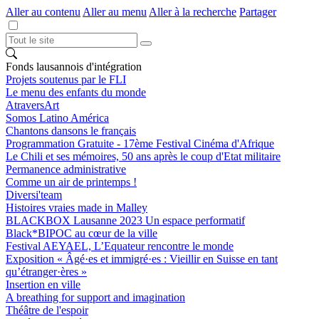
Aller au contenu
Aller au menu
Aller à la recherche
Partager
Fonds lausannois d'intégration
Projets soutenus par le FLI
Le menu des enfants du monde
AtraversArt
Somos Latino América
Chantons dansons le français
Programmation Gratuite - 17ème Festival Cinéma d'Afrique
Le Chili et ses mémoires, 50 ans après le coup d'Etat militaire
Permanence administrative
Comme un air de printemps !
Diversi'team
Histoires vraies made in Malley
BLACKBOX Lausanne 2023 Un espace performatif
Black*BIPOC au cœur de la ville
Festival AEYAEL, L’Equateur rencontre le monde
Exposition « Âgé·es et immigré·es : Vieillir en Suisse en tant
qu’étranger·ères »
Insertion en ville
A breathing for support and imagination
Théâtre de l'espoir