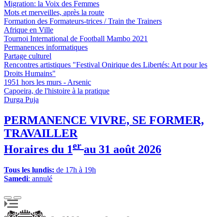
Migration: la Voix des Femmes
Mots et merveilles, après la route
Formation des Formateurs-trices / Train the Trainers
Afrique en Ville
Tournoi International de Football Mambo 2021
Permanences informatiques
Partage culturel
Rencontres artistiques "Festival Onirique des Libertés: Art pour les
Droits Humains"
1951 hors les murs - Arsenic
Capoeira, de l'histoire à la pratique
Durga Puja
PERMANENCE VIVRE, SE FORMER,
TRAVAILLER
er
Horaires du 1
au 31 août 2026
Tous les lundis:
de 17h à 19h
Samedi
: annulé