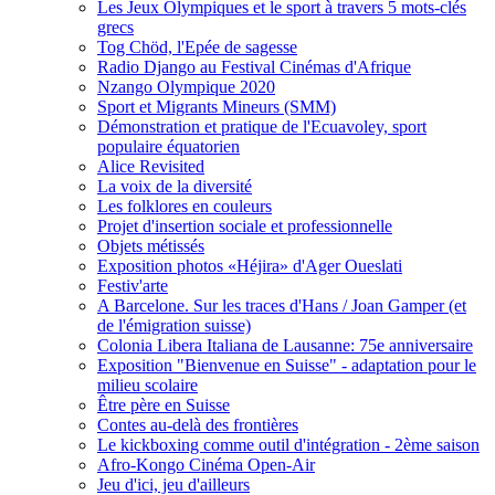
Les Jeux Olympiques et le sport à travers 5 mots-clés
grecs
Tog Chöd, l'Epée de sagesse
Radio Django au Festival Cinémas d'Afrique
Nzango Olympique 2020
Sport et Migrants Mineurs (SMM)
Démonstration et pratique de l'Ecuavoley, sport
populaire équatorien
Alice Revisited
La voix de la diversité
Les folklores en couleurs
Projet d'insertion sociale et professionnelle
Objets métissés
Exposition photos «Héjira» d'Ager Oueslati
Festiv'arte
A Barcelone. Sur les traces d'Hans / Joan Gamper (et
de l'émigration suisse)
Colonia Libera Italiana de Lausanne: 75e anniversaire
Exposition "Bienvenue en Suisse" - adaptation pour le
milieu scolaire
Être père en Suisse
Contes au-delà des frontières
Le kickboxing comme outil d'intégration - 2ème saison
Afro-Kongo Cinéma Open-Air
Jeu d'ici, jeu d'ailleurs