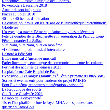
Rencontres «Festival Onirique des Libertés»
Powercoders Lausanne 2018
Auteur de son intégration
Places au Soleil 2018
40 ans / 40 heures d'animations
La culture pour tous, ou les 30 ans de la Bibliothèque interculturelle
Globlivres
Un voyage à travers l'Amérique latine – mythes et légendes
Fête de quartier de la Blécherette et inauguration du Parc du Loup
Fête de quartier La Sallaz
Viet Nam, Viet Nam, Viet en mon âme
«D'ailleurs» – projet musical interculturel
Le nord à Pôle Sud
Bigos musical 2 (mélange musical)
Parler littérature, cette langue de communication entre les cultures
Festival des activités de jeunesse 2021
La plateforme Café Emploi de Pacte
Exposition «Les langues familiales à l'école primaire d'Entre-Bois»
Sorties et évènements pour tandems du projet PAIRES
Pont.E - cinéma, rencontres et intégration - saison 02
La République des sports
Confiance Catalysée 2021
Le labo de la citoyenneté
Tisser l'hospitalité: inclure le foyer MNA et les jeunes dans le
quartier d'Entre-Bois