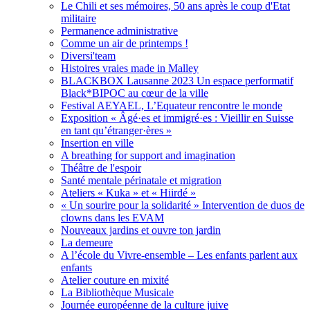
Le Chili et ses mémoires, 50 ans après le coup d'Etat
militaire
Permanence administrative
Comme un air de printemps !
Diversi'team
Histoires vraies made in Malley
BLACKBOX Lausanne 2023 Un espace performatif
Black*BIPOC au cœur de la ville
Festival AEYAEL, L’Equateur rencontre le monde
Exposition « Âgé·es et immigré·es : Vieillir en Suisse
en tant qu’étranger·ères »
Insertion en ville
A breathing for support and imagination
Théâtre de l'espoir
Santé mentale périnatale et migration
Ateliers « Kuka » et « Hiirdé »
« Un sourire pour la solidarité » Intervention de duos de
clowns dans les EVAM
Nouveaux jardins et ouvre ton jardin
La demeure
A l’école du Vivre-ensemble – Les enfants parlent aux
enfants
Atelier couture en mixité
La Bibliothèque Musicale
Journée européenne de la culture juive