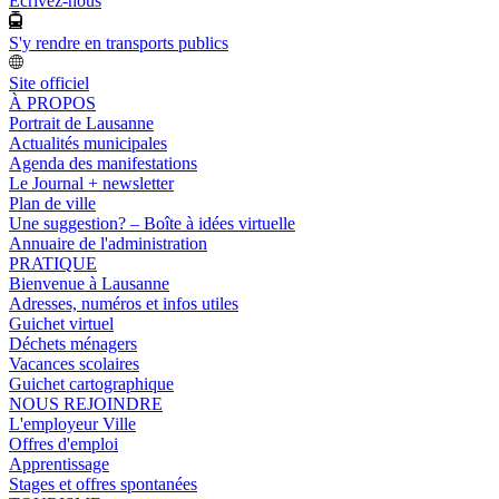
Ecrivez-nous
S'y rendre en transports publics
Site officiel
À PROPOS
Portrait de Lausanne
Actualités municipales
Agenda des manifestations
Le Journal + newsletter
Plan de ville
Une suggestion? – Boîte à idées virtuelle
Annuaire de l'administration
PRATIQUE
Bienvenue à Lausanne
Adresses, numéros et infos utiles
Guichet virtuel
Déchets ménagers
Vacances scolaires
Guichet cartographique
NOUS REJOINDRE
L'employeur Ville
Offres d'emploi
Apprentissage
Stages et offres spontanées