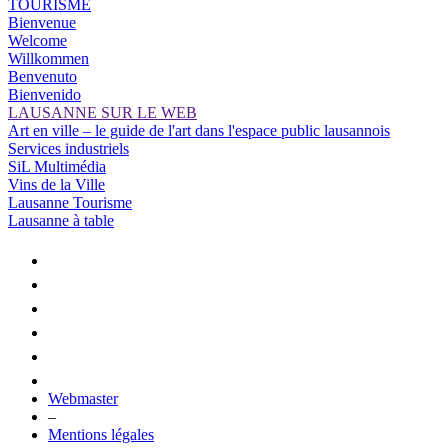
TOURISME
Bienvenue
Welcome
Willkommen
Benvenuto
Bienvenido
LAUSANNE SUR LE WEB
Art en ville – le guide de l'art dans l'espace public lausannois
Services industriels
SiL Multimédia
Vins de la Ville
Lausanne Tourisme
Lausanne à table
Webmaster
–
Mentions légales