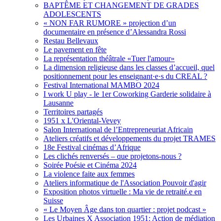
BAPTÊME ET CHANGEMENT DE GRADES
ADOLESCENTS
« NON FAR RUMORE » projection d’un
documentaire en présence d’Alessandra Rossi
Restau Bellevaux
Le pavement en fête
La représentation théâtrale «Tuer l'amour»
La dimension religieuse dans les classes d’accueil, quel
positionnement pour les enseignant·e·s du CREAL ?
Festival International MAMBO 2024
I work U play - le 1er Coworking Garderie solidaire à
Lausanne
Territoires partagés
1951 x L'Oriental-Vevey
Salon International de l’Entrepreneuriat Africain
Ateliers créatifs et développements du projet TRAMES
18e Festival cinémas d’Afrique
Les clichés renversés – que projetons-nous ?
Soirée Poésie et Cinéma 2024
La violence faite aux femmes
Ateliers informatique de l'Association Pouvoir d'agir
Exposition photos virtuelle : Ma vie de retraité.e en
Suisse
« Le Moyen Âge dans ton quartier : projet podcast »
Les Urbaines X Association 1951: Action de médiation