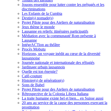
Tissant des identités
Jouons ensemble pour lutter contre les préjugés et les
discriminations
Les Enfants de la Cumbia
Destin(s) nomade(s)
Projet Pilote pour des Ateliers de naturalisation
Jeux thème le monde
Lausanne en reliefs: itinéraires participatifs
Médiation avec la communauté Rom présente à
Lausanne
IntégrACTion au théâtre
Procès Mobutu
Horizons, un voyage inédit au cœur de la diversité
lausannoise
Journée nationale et internationale des réfugiés
Jardinage urbain lausannois
Quelle est ton énergie?
Café-couture
Histoire(s) de génération(s)
Sons de Babel
Projet Pilote pour des Ateliers de naturalisation
Rétrospective de la Colonia Libera Italiana
La traite humaine existe bel et bien... en Suisse aussi
20 ans au service de la cause des personnes exerçant la
prostitution