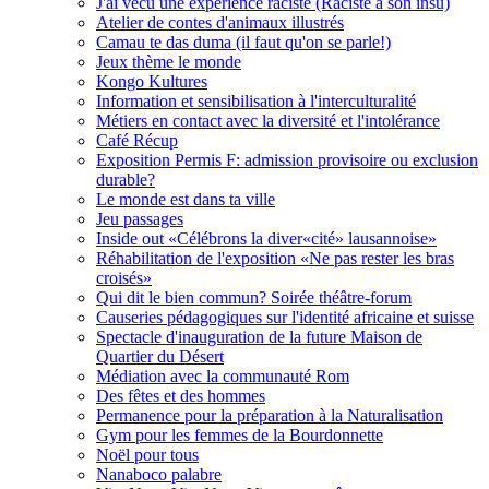
J'ai vécu une expérience raciste (Raciste à son insu)
Atelier de contes d'animaux illustrés
Camau te das duma (il faut qu'on se parle!)
Jeux thème le monde
Kongo Kultures
Information et sensibilisation à l'interculturalité
Métiers en contact avec la diversité et l'intolérance
Café Récup
Exposition Permis F: admission provisoire ou exclusion
durable?
Le monde est dans ta ville
Jeu passages
Inside out «Célébrons la diver«cité» lausannoise»
Réhabilitation de l'exposition «Ne pas rester les bras
croisés»
Qui dit le bien commun? Soirée théâtre-forum
Causeries pédagogiques sur l'identité africaine et suisse
Spectacle d'inauguration de la future Maison de
Quartier du Désert
Médiation avec la communauté Rom
Des fêtes et des hommes
Permanence pour la préparation à la Naturalisation
Gym pour les femmes de la Bourdonnette
Noël pour tous
Nanaboco palabre