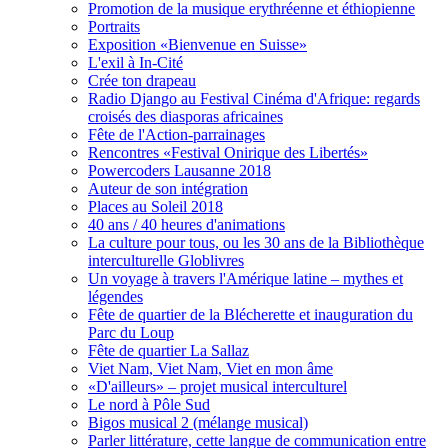
Promotion de la musique erythréenne et éthiopienne
Portraits
Exposition «Bienvenue en Suisse»
L'exil à In-Cité
Crée ton drapeau
Radio Django au Festival Cinéma d'Afrique: regards
croisés des diasporas africaines
Fête de l'Action-parrainages
Rencontres «Festival Onirique des Libertés»
Powercoders Lausanne 2018
Auteur de son intégration
Places au Soleil 2018
40 ans / 40 heures d'animations
La culture pour tous, ou les 30 ans de la Bibliothèque
interculturelle Globlivres
Un voyage à travers l'Amérique latine – mythes et
légendes
Fête de quartier de la Blécherette et inauguration du
Parc du Loup
Fête de quartier La Sallaz
Viet Nam, Viet Nam, Viet en mon âme
«D'ailleurs» – projet musical interculturel
Le nord à Pôle Sud
Bigos musical 2 (mélange musical)
Parler littérature, cette langue de communication entre