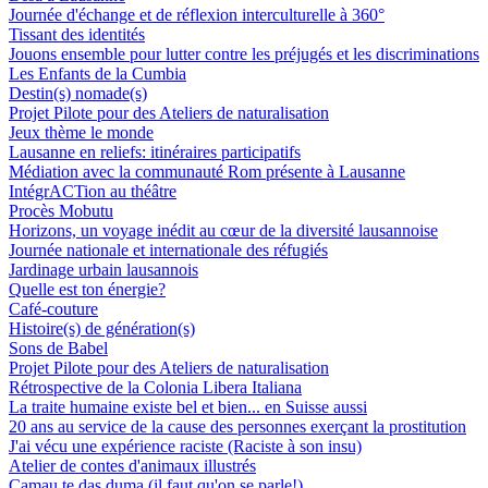
Journée d'échange et de réflexion interculturelle à 360°
Tissant des identités
Jouons ensemble pour lutter contre les préjugés et les discriminations
Les Enfants de la Cumbia
Destin(s) nomade(s)
Projet Pilote pour des Ateliers de naturalisation
Jeux thème le monde
Lausanne en reliefs: itinéraires participatifs
Médiation avec la communauté Rom présente à Lausanne
IntégrACTion au théâtre
Procès Mobutu
Horizons, un voyage inédit au cœur de la diversité lausannoise
Journée nationale et internationale des réfugiés
Jardinage urbain lausannois
Quelle est ton énergie?
Café-couture
Histoire(s) de génération(s)
Sons de Babel
Projet Pilote pour des Ateliers de naturalisation
Rétrospective de la Colonia Libera Italiana
La traite humaine existe bel et bien... en Suisse aussi
20 ans au service de la cause des personnes exerçant la prostitution
J'ai vécu une expérience raciste (Raciste à son insu)
Atelier de contes d'animaux illustrés
Camau te das duma (il faut qu'on se parle!)