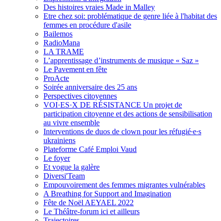
Des histoires vraies Made in Malley
Etre chez soi: problématique de genre liée à l'habitat des
femmes en procédure d'asile
Bailemos
RadioMana
LA TRAME
L’apprentissage d’instruments de musique « Saz »
Le Pavement en fête
ProActe
Soirée anniversaire des 25 ans
Perspectives citoyennes
VOI·ES·X DE RÉSISTANCE Un projet de
participation citoyenne et des actions de sensibilisation
au vivre ensemble
Interventions de duos de clown pour les réfugié∙e∙s
ukrainiens
Plateforme Café Emploi Vaud
Le foyer
Et vogue la galère
Diversi'Team
Empouvoirement des femmes migrantes vulnérables
A Breathing for Support and Imagination
Fête de Noël AEYAEL 2022
Le Théâtre-forum ici et ailleurs
Trajectoires