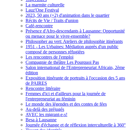
La marmite culturelle
Lauz'One Festival
2023, 50 ans (+2) d'animation dans le quartier
Récits de Vie / Traits d'union
Café-rencontre
Présence d'Afro-descendants à Lausanne: Opportunité
ou menace pour le vivre-ensemble?
Philosopher au vert: Ateliers de philosophie itinérants
1951 - Les Urbaines: Médiation auprès d'un public
composé de personnes réfugiées
Les rencontres de l'emploi
Compagnie de théâtre Les Pourquoi Pas
Salon international de l'Entrepreneuriat Africain, 2ème
édition
Exposition itinérante de portraits à l'occasion des 5 ans
de PAIRES
Rencontre littéraire
Femmes d'ici et d'ailleurs pour la journée de
l'entrepreneuriat au féminin
Le monde des légendes et des contes de fées
Au-delà des préjugés
AVEC les migrant-e-s!
Besa à Lausanne
Journée d'échange et de réflexion interculturelle à 360°