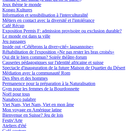
Jeux thème le monde
Kongo Kultures
Information et sensibilisation à l'interculturalité
Métiers en contact avec la diversité et l'intolérance
Café Récup
Exposition Permis F: admission provisoire ou exclusion durable?
Le monde est dans ta ville
Jeu passages
Inside out «Célébrons la diver«cité» lausannoise»
Réhabilitation de l'exposition «Ne pas rester les bras croisés»
Qui dit le bien commun? Soirée théâtre-forum
Causeries pédagogiques sur l'identité africaine et suisse
Spectacle d'inauguration de la future Maison de Quartier du Désert
Médiation avec la communauté Rom
Des fêtes et des hommes
Permanence pour la préparation à la Naturalisation
Gym pour les femmes de la Bourdonnette
Noël pour tous
Nanaboco palabre
Viet Nam, Viet Nam, Viet en mon âme
Mon voyage en Amérique latine
Bienvenue en Suisse? Jeu de lois
Festiv'Arte
Ateliers d'été
Café couture