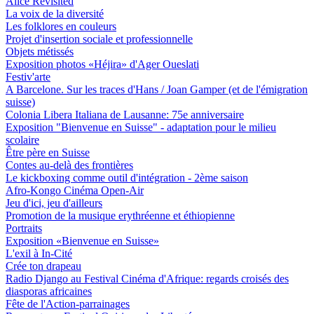
Alice Revisited
La voix de la diversité
Les folklores en couleurs
Projet d'insertion sociale et professionnelle
Objets métissés
Exposition photos «Héjira» d'Ager Oueslati
Festiv'arte
A Barcelone. Sur les traces d'Hans / Joan Gamper (et de l'émigration
suisse)
Colonia Libera Italiana de Lausanne: 75e anniversaire
Exposition "Bienvenue en Suisse" - adaptation pour le milieu
scolaire
Être père en Suisse
Contes au-delà des frontières
Le kickboxing comme outil d'intégration - 2ème saison
Afro-Kongo Cinéma Open-Air
Jeu d'ici, jeu d'ailleurs
Promotion de la musique erythréenne et éthiopienne
Portraits
Exposition «Bienvenue en Suisse»
L'exil à In-Cité
Crée ton drapeau
Radio Django au Festival Cinéma d'Afrique: regards croisés des
diasporas africaines
Fête de l'Action-parrainages