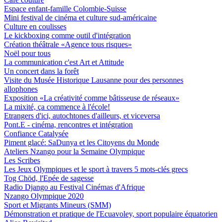
Espace enfant-famille Colombie-Suisse
Mini festival de cinéma et culture sud-américaine
Culture en coulisses
Le kickboxing comme outil d'intégration
Création théâtrale «Agence tous risques»
Noël pour tous
La communication c'est Art et Attitude
Un concert dans la forêt
Visite du Musée Historique Lausanne pour des personnes
allophones
Exposition «La créativité comme bâtisseuse de réseaux»
La mixité, ça commence à l'école!
Etrangers d'ici, autochtones d'ailleurs, et viceversa
Pont.E - cinéma, rencontres et intégration
Confiance Catalysée
Piment glacé: SaDunya et les Citoyens du Monde
Ateliers Nzango pour la Semaine Olympique
Les Scribes
Les Jeux Olympiques et le sport à travers 5 mots-clés grecs
Tog Chöd, l'Epée de sagesse
Radio Django au Festival Cinémas d'Afrique
Nzango Olympique 2020
Sport et Migrants Mineurs (SMM)
Démonstration et pratique de l'Ecuavoley, sport populaire équatorien