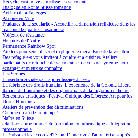
Recycle, custumize et métisse tes vêtements
Dialogue en Route Suisse romande
Art Urbain à Faverges
Afrique en Ville
Pratiques de la sécularité - Accueillir la dimension religieuse dans les
maisons de quartier lausannoise
Voi(es)x de résistance
Histoires de l'Autre
Permanence Rainbow Spot
Ateliers pour sensibiliser et expliquer le mécanisme de la votation
Des réfugié·e·s vous invitent à coudre et à cuisiner. Ateliers
participatifs de retouche de vêtements et de cuisine syrienne pour
échanger et mieux se connaître
Les Scribes
L'insertion sociale par l'apprentissage du vélo
La fabrique des droits humains. L'expérience de la Colonia Libera
Italiana de Lausanne et des organisations de la migration italienne
Rencontres artistiques «Festival Onirique des Libertés: Art pour les
Droits Humains»
Ateliers de prévention des discriminations
Comme un air de printemps!
Naître en Suisse
ada:flow - programmes de formation en informatique et intégration
professionnelle
La Suisse et les accords d'Evian: D'une rive à l'autre, 60 ans après