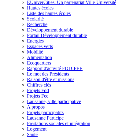
EUniverCities: Un partenariat Ville-Université
Hautes écoles
Liste des hautes écoles
Scolarité
Recherche
Développement durable
Portail Développement durable
Energies
Espaces verts
Mobilité
Alimentation
Ecoquartiers
Rapport d'activité FDD-FEE
Le mot des Présidents
Raison d'être et missions
Chiffres clés
Projets Fdd
Projets Fee
Lausanne, ville participative
A propos
Projets participatifs
Lausanne Participe
Prestations sociales et intégration
Logement
Santé