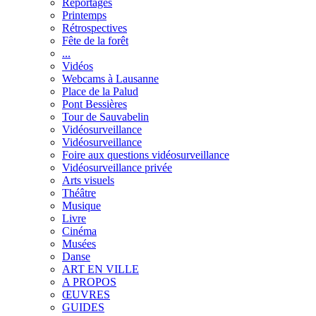
Reportages
Printemps
Rétrospectives
Fête de la forêt
...
Vidéos
Webcams à Lausanne
Place de la Palud
Pont Bessières
Tour de Sauvabelin
Vidéosurveillance
Vidéosurveillance
Foire aux questions vidéosurveillance
Vidéosurveillance privée
Arts visuels
Théâtre
Musique
Livre
Cinéma
Musées
Danse
ART EN VILLE
A PROPOS
ŒUVRES
GUIDES