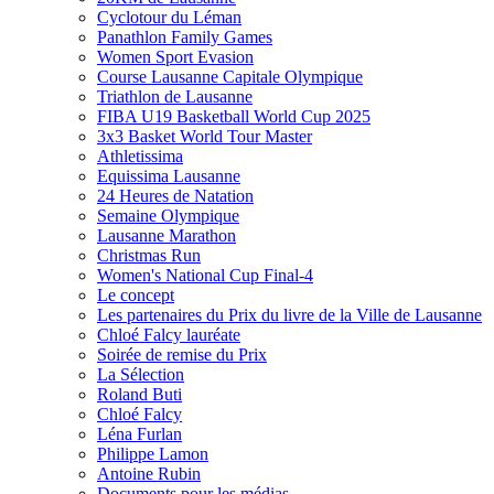
Cyclotour du Léman
Panathlon Family Games
Women Sport Evasion
Course Lausanne Capitale Olympique
Triathlon de Lausanne
FIBA U19 Basketball World Cup 2025
3x3 Basket World Tour Master
Athletissima
Equissima Lausanne
24 Heures de Natation
Semaine Olympique
Lausanne Marathon
Christmas Run
Women's National Cup Final-4
Le concept
Les partenaires du Prix du livre de la Ville de Lausanne
Chloé Falcy lauréate
Soirée de remise du Prix
La Sélection
Roland Buti
Chloé Falcy
Léna Furlan
Philippe Lamon
Antoine Rubin
Documents pour les médias