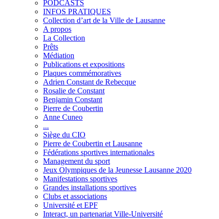
PODCASTS
INFOS PRATIQUES
Collection d’art de la Ville de Lausanne
A propos
La Collection
Prêts
Médiation
Publications et expositions
Plaques commémoratives
Adrien Constant de Rebecque
Rosalie de Constant
Benjamin Constant
Pierre de Coubertin
Anne Cuneo
...
Siège du CIO
Pierre de Coubertin et Lausanne
Fédérations sportives internationales
Management du sport
Jeux Olympiques de la Jeunesse Lausanne 2020
Manifestations sportives
Grandes installations sportives
Clubs et associations
Université et EPF
Interact, un partenariat Ville-Université