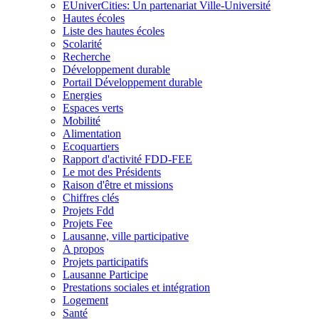
EUniverCities: Un partenariat Ville-Université
Hautes écoles
Liste des hautes écoles
Scolarité
Recherche
Développement durable
Portail Développement durable
Energies
Espaces verts
Mobilité
Alimentation
Ecoquartiers
Rapport d'activité FDD-FEE
Le mot des Présidents
Raison d'être et missions
Chiffres clés
Projets Fdd
Projets Fee
Lausanne, ville participative
A propos
Projets participatifs
Lausanne Participe
Prestations sociales et intégration
Logement
Santé