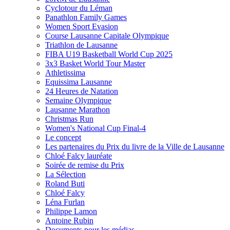
Cyclotour du Léman
Panathlon Family Games
Women Sport Evasion
Course Lausanne Capitale Olympique
Triathlon de Lausanne
FIBA U19 Basketball World Cup 2025
3x3 Basket World Tour Master
Athletissima
Equissima Lausanne
24 Heures de Natation
Semaine Olympique
Lausanne Marathon
Christmas Run
Women's National Cup Final-4
Le concept
Les partenaires du Prix du livre de la Ville de Lausanne
Chloé Falcy lauréate
Soirée de remise du Prix
La Sélection
Roland Buti
Chloé Falcy
Léna Furlan
Philippe Lamon
Antoine Rubin
Documents pour les médias