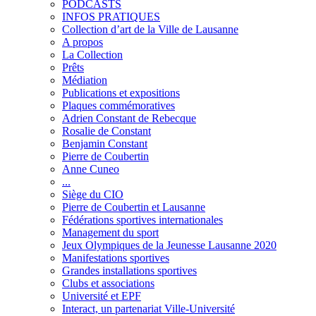
PODCASTS
INFOS PRATIQUES
Collection d’art de la Ville de Lausanne
A propos
La Collection
Prêts
Médiation
Publications et expositions
Plaques commémoratives
Adrien Constant de Rebecque
Rosalie de Constant
Benjamin Constant
Pierre de Coubertin
Anne Cuneo
...
Siège du CIO
Pierre de Coubertin et Lausanne
Fédérations sportives internationales
Management du sport
Jeux Olympiques de la Jeunesse Lausanne 2020
Manifestations sportives
Grandes installations sportives
Clubs et associations
Université et EPF
Interact, un partenariat Ville-Université