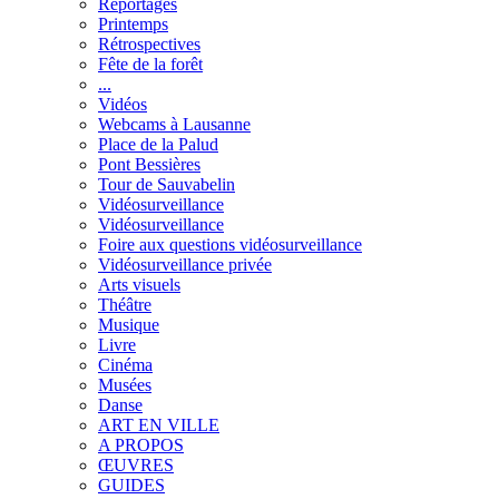
Reportages
Printemps
Rétrospectives
Fête de la forêt
...
Vidéos
Webcams à Lausanne
Place de la Palud
Pont Bessières
Tour de Sauvabelin
Vidéosurveillance
Vidéosurveillance
Foire aux questions vidéosurveillance
Vidéosurveillance privée
Arts visuels
Théâtre
Musique
Livre
Cinéma
Musées
Danse
ART EN VILLE
A PROPOS
ŒUVRES
GUIDES