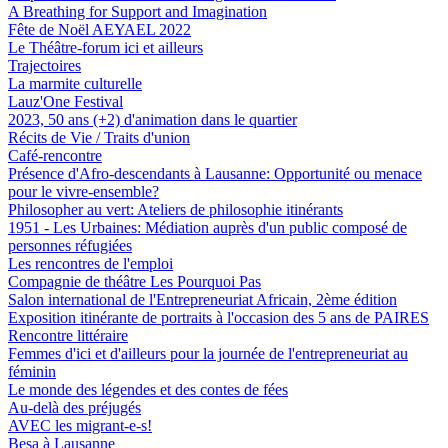
A Breathing for Support and Imagination
Fête de Noël AEYAEL 2022
Le Théâtre-forum ici et ailleurs
Trajectoires
La marmite culturelle
Lauz'One Festival
2023, 50 ans (+2) d'animation dans le quartier
Récits de Vie / Traits d'union
Café-rencontre
Présence d'Afro-descendants à Lausanne: Opportunité ou menace
pour le vivre-ensemble?
Philosopher au vert: Ateliers de philosophie itinérants
1951 - Les Urbaines: Médiation auprès d'un public composé de
personnes réfugiées
Les rencontres de l'emploi
Compagnie de théâtre Les Pourquoi Pas
Salon international de l'Entrepreneuriat Africain, 2ème édition
Exposition itinérante de portraits à l'occasion des 5 ans de PAIRES
Rencontre littéraire
Femmes d'ici et d'ailleurs pour la journée de l'entrepreneuriat au
féminin
Le monde des légendes et des contes de fées
Au-delà des préjugés
AVEC les migrant-e-s!
Besa à Lausanne