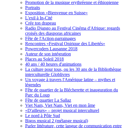
Promotion de la musique erythréenne et éthiopienne
Portraits
Exposition «Bienvenue en Suisse»
L'exil à In-Cité
Crée ton drapeau
Radio Django au Festival Cinéma d'Afrique: regards
croisés des diasporas africaines
Fête de l'Action-parrainages
Rencontres «Festival Onirique des Libertés»
Powercoders Lausanne 2018
Auteur de son intégration
Places au Soleil 2018
40 ans / 40 heures d'animations
La culture pour tous, ou les 30 ans de la Bibliothèque
interculturelle Globlivres
Un voyage à travers l'Amérique latine – mythes et
légendes
Fête de quartier de la Blécherette et inauguration du
Parc du Loup
Fête de quartier La Sallaz
Viet Nam, Viet Nam, Viet en mon âme
«D'ailleurs» – projet musical interculturel
Le nord à Pôle Sud
Bigos musical 2 (mélange musical)
Parler littérature, cette langue de communication entre