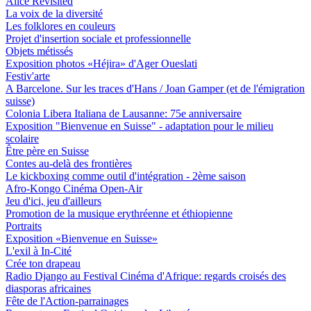
Alice Revisited
La voix de la diversité
Les folklores en couleurs
Projet d'insertion sociale et professionnelle
Objets métissés
Exposition photos «Héjira» d'Ager Oueslati
Festiv'arte
A Barcelone. Sur les traces d'Hans / Joan Gamper (et de l'émigration
suisse)
Colonia Libera Italiana de Lausanne: 75e anniversaire
Exposition "Bienvenue en Suisse" - adaptation pour le milieu
scolaire
Être père en Suisse
Contes au-delà des frontières
Le kickboxing comme outil d'intégration - 2ème saison
Afro-Kongo Cinéma Open-Air
Jeu d'ici, jeu d'ailleurs
Promotion de la musique erythréenne et éthiopienne
Portraits
Exposition «Bienvenue en Suisse»
L'exil à In-Cité
Crée ton drapeau
Radio Django au Festival Cinéma d'Afrique: regards croisés des
diasporas africaines
Fête de l'Action-parrainages