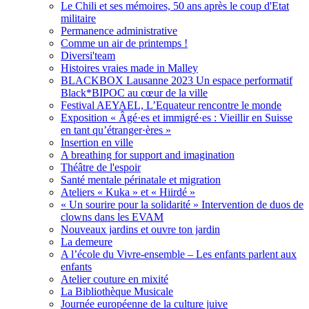
Le Chili et ses mémoires, 50 ans après le coup d'Etat
militaire
Permanence administrative
Comme un air de printemps !
Diversi'team
Histoires vraies made in Malley
BLACKBOX Lausanne 2023 Un espace performatif
Black*BIPOC au cœur de la ville
Festival AEYAEL, L’Equateur rencontre le monde
Exposition « Âgé·es et immigré·es : Vieillir en Suisse
en tant qu’étranger·ères »
Insertion en ville
A breathing for support and imagination
Théâtre de l'espoir
Santé mentale périnatale et migration
Ateliers « Kuka » et « Hiirdé »
« Un sourire pour la solidarité » Intervention de duos de
clowns dans les EVAM
Nouveaux jardins et ouvre ton jardin
La demeure
A l’école du Vivre-ensemble – Les enfants parlent aux
enfants
Atelier couture en mixité
La Bibliothèque Musicale
Journée européenne de la culture juive