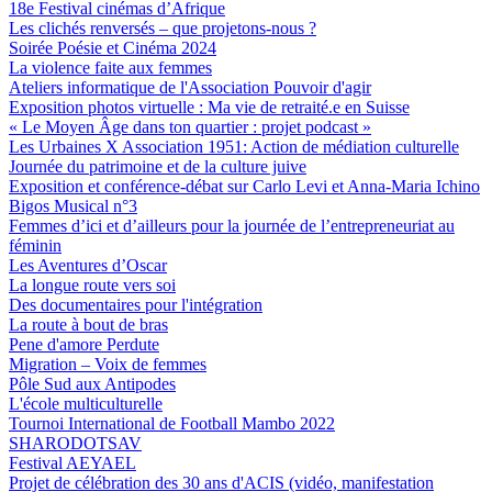
18e Festival cinémas d’Afrique
Les clichés renversés – que projetons-nous ?
Soirée Poésie et Cinéma 2024
La violence faite aux femmes
Ateliers informatique de l'Association Pouvoir d'agir
Exposition photos virtuelle : Ma vie de retraité.e en Suisse
« Le Moyen Âge dans ton quartier : projet podcast »
Les Urbaines X Association 1951: Action de médiation culturelle
Journée du patrimoine et de la culture juive
Exposition et conférence-débat sur Carlo Levi et Anna-Maria Ichino
Bigos Musical n°3
Femmes d’ici et d’ailleurs pour la journée de l’entrepreneuriat au
féminin
Les Aventures d’Oscar
La longue route vers soi
Des documentaires pour l'intégration
La route à bout de bras
Pene d'amore Perdute
Migration – Voix de femmes
Pôle Sud aux Antipodes
L'école multiculturelle
Tournoi International de Football Mambo 2022
SHARODOTSAV
Festival AEYAEL
Projet de célébration des 30 ans d'ACIS (vidéo, manifestation