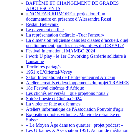
BAPTÊME ET CHANGEMENT DE GRADES
ADOLESCENTS
« NON FAR RUMORE » projection d’un
documentaire en présence d’Alessandra Rossi
Restau Bellevaux
Le pavement en fête
La représentation théâtrale «Tuer l'amour»
La dimension religieuse dans les classes d’accueil, quel
positionnement pour les enseignant·e·s du CREAL ?
Festival International MAMBO 2024
I work U play - le 1er Coworking Garderie solidaire à
Lausanne
Territoires partagés
1951 x L'Oriental-Vevey
Salon International de l’Entrepreneuriat Africain
Ateliers créatifs et développements du projet TRAMES
18e Festival cinémas d’Afrique
Les clichés renversés – que projetons-nous ?
Soirée Poésie et Cinéma 2024
La violence faite aux femmes
Ateliers informatique de l'Association Pouvoir d'agir
Exposition photos virtuelle : Ma vie de retraité.e en
Suisse
« Le Moyen Âge dans ton quartier : projet podcast »
Les Urbaines X Association 1951: Action de médiation