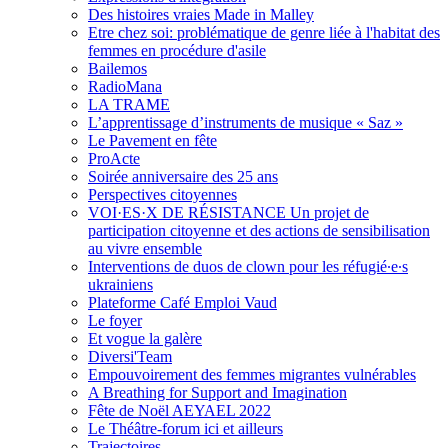
Des histoires vraies Made in Malley
Etre chez soi: problématique de genre liée à l'habitat des
femmes en procédure d'asile
Bailemos
RadioMana
LA TRAME
L’apprentissage d’instruments de musique « Saz »
Le Pavement en fête
ProActe
Soirée anniversaire des 25 ans
Perspectives citoyennes
VOI·ES·X DE RÉSISTANCE Un projet de
participation citoyenne et des actions de sensibilisation
au vivre ensemble
Interventions de duos de clown pour les réfugié∙e∙s
ukrainiens
Plateforme Café Emploi Vaud
Le foyer
Et vogue la galère
Diversi'Team
Empouvoirement des femmes migrantes vulnérables
A Breathing for Support and Imagination
Fête de Noël AEYAEL 2022
Le Théâtre-forum ici et ailleurs
Trajectoires