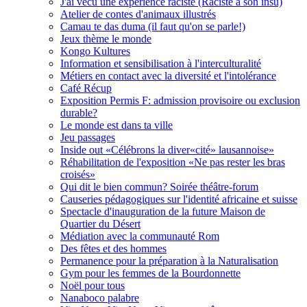
J'ai vécu une expérience raciste (Raciste à son insu)
Atelier de contes d'animaux illustrés
Camau te das duma (il faut qu'on se parle!)
Jeux thème le monde
Kongo Kultures
Information et sensibilisation à l'interculturalité
Métiers en contact avec la diversité et l'intolérance
Café Récup
Exposition Permis F: admission provisoire ou exclusion
durable?
Le monde est dans ta ville
Jeu passages
Inside out «Célébrons la diver«cité» lausannoise»
Réhabilitation de l'exposition «Ne pas rester les bras
croisés»
Qui dit le bien commun? Soirée théâtre-forum
Causeries pédagogiques sur l'identité africaine et suisse
Spectacle d'inauguration de la future Maison de
Quartier du Désert
Médiation avec la communauté Rom
Des fêtes et des hommes
Permanence pour la préparation à la Naturalisation
Gym pour les femmes de la Bourdonnette
Noël pour tous
Nanaboco palabre