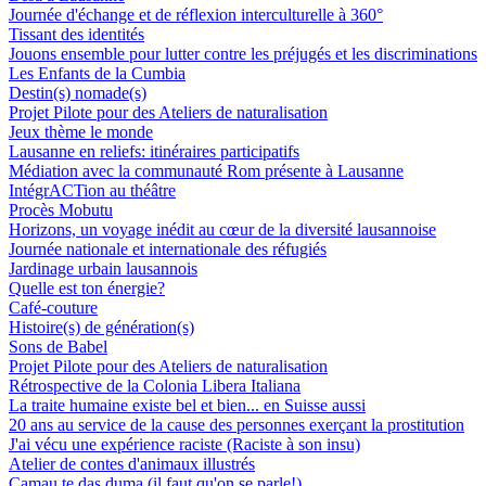
Journée d'échange et de réflexion interculturelle à 360°
Tissant des identités
Jouons ensemble pour lutter contre les préjugés et les discriminations
Les Enfants de la Cumbia
Destin(s) nomade(s)
Projet Pilote pour des Ateliers de naturalisation
Jeux thème le monde
Lausanne en reliefs: itinéraires participatifs
Médiation avec la communauté Rom présente à Lausanne
IntégrACTion au théâtre
Procès Mobutu
Horizons, un voyage inédit au cœur de la diversité lausannoise
Journée nationale et internationale des réfugiés
Jardinage urbain lausannois
Quelle est ton énergie?
Café-couture
Histoire(s) de génération(s)
Sons de Babel
Projet Pilote pour des Ateliers de naturalisation
Rétrospective de la Colonia Libera Italiana
La traite humaine existe bel et bien... en Suisse aussi
20 ans au service de la cause des personnes exerçant la prostitution
J'ai vécu une expérience raciste (Raciste à son insu)
Atelier de contes d'animaux illustrés
Camau te das duma (il faut qu'on se parle!)