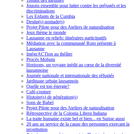
Tissant des identités
Jouons ensemble pour lutter contre les préjugés et les
discriminations
Les Enfants de la Cumbia
Destin(s) nomade(s)
Projet Pilote pour des Ateliers de naturalisation
Jeux thème le monde
Lausanne en reliefs: itinéraires participatifs
Médiation avec la communauté Rom présente à
Lausanne
IntégrACTion au théâtre
Procès Mobutu
Horizons, un voyage inédit au cœur de la diversité
lausannoise
Journée nationale et internationale des réfugiés
Jardinage urbain lausannois
Quelle est ton énergie?
Café-couture
Histoire(s) de génération(s)
Sons de Babel
Projet Pilote pour des Ateliers de naturalisation
Rétrospective de la Colonia Libera Italiana
La traite humaine existe bel et bien... en Suisse aussi
20 ans au service de la cause des personnes exerçant la
prostitution