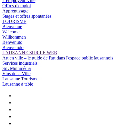
L'employeur Ville
Offres d'emploi
Apprentissage
Stages et offres spontanées
TOURISME
Bienvenue
Welcome
Willkommen
Benvenuto
Bienvenido
LAUSANNE SUR LE WEB
Art en ville – le guide de l'art dans l'espace public lausannois
Services industriels
SiL Multimédia
Vins de la Ville
Lausanne Tourisme
Lausanne à table