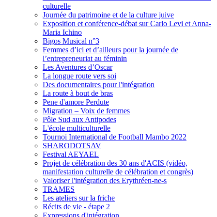
culturelle
Journée du patrimoine et de la culture juive
Exposition et conférence-débat sur Carlo Levi et Anna-
Maria Ichino
Bigos Musical n°3
Femmes d’ici et d’ailleurs pour la journée de
l’entrepreneuriat au féminin
Les Aventures d’Oscar
La longue route vers soi
Des documentaires pour l'intégration
La route à bout de bras
Pene d'amore Perdute
Migration – Voix de femmes
Pôle Sud aux Antipodes
L'école multiculturelle
Tournoi International de Football Mambo 2022
SHARODOTSAV
Festival AEYAEL
Projet de célébration des 30 ans d'ACIS (vidéo,
manifestation culturelle de célébration et congrès)
Valoriser l'intégration des Erythréen-ne-s
TRAMES
Les ateliers sur la friche
Récits de vie - étape 2
Expressions d'intégration