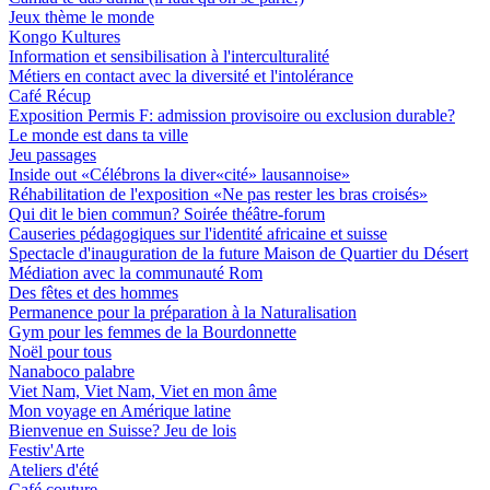
Jeux thème le monde
Kongo Kultures
Information et sensibilisation à l'interculturalité
Métiers en contact avec la diversité et l'intolérance
Café Récup
Exposition Permis F: admission provisoire ou exclusion durable?
Le monde est dans ta ville
Jeu passages
Inside out «Célébrons la diver«cité» lausannoise»
Réhabilitation de l'exposition «Ne pas rester les bras croisés»
Qui dit le bien commun? Soirée théâtre-forum
Causeries pédagogiques sur l'identité africaine et suisse
Spectacle d'inauguration de la future Maison de Quartier du Désert
Médiation avec la communauté Rom
Des fêtes et des hommes
Permanence pour la préparation à la Naturalisation
Gym pour les femmes de la Bourdonnette
Noël pour tous
Nanaboco palabre
Viet Nam, Viet Nam, Viet en mon âme
Mon voyage en Amérique latine
Bienvenue en Suisse? Jeu de lois
Festiv'Arte
Ateliers d'été
Café couture