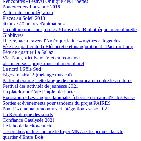
Rencontres «Festival Onirique des Libertés»
Powercoders Lausanne 2018
Auteur de son intégration
Places au Soleil 2018
40 ans / 40 heures d'animations
La culture pour tous, ou les 30 ans de la Bibliothèque interculturelle
Globlivres
Un voyage à travers l'Amérique latine – mythes et légendes
Fête de quartier de la Blécherette et inauguration du Parc du Loup
Fête de quartier La Sallaz
Viet Nam, Viet Nam, Viet en mon âme
«D'ailleurs» – projet musical interculturel
Le nord à Pôle Sud
Bigos musical 2 (mélange musical)
Parler littérature, cette langue de communication entre les cultures
Festival des activités de jeunesse 2021
La plateforme Café Emploi de Pacte
Exposition «Les langues familiales à l'école primaire d'Entre-Bois»
Sorties et évènements pour tandems du projet PAIRES
Pont.E - cinéma, rencontres et intégration - saison 02
La République des sports
Confiance Catalysée 2021
Le labo de la citoyenneté
Tisser l'hospitalité: inclure le foyer MNA et les jeunes dans le
quartier d'Entre-Bois