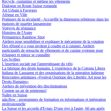
Recycle, custumize et métisse tes vêtements
Dialogue en Route Suisse romande
Art Urbain à Faverges
Afrique en Ville
Pratiques de la sécularité - Accueillir la dimension religieuse dans les
maisons de quartier lausannoise
Voi(es)x de résistance
Histoires de l'Autre
Permanence Rainbow Spot
Ateliers pour sensibiliser et expliquer le mécanisme de la votation
Des réfugié·e·s vous invitent à coudre et à cuisiner. Ateliers
participatifs de retouche de vêtements et de cuisine syrienne pour
échanger et mieux se connaître
Les Scribes
L'insertion sociale par l'apprentissage du vélo
La fabrique des droits humains. L'expérience de la Colonia Libera
Italiana de Lausanne et des organisations de la migration italienne
Rencontres artistiques «Festival Onirique des Libertés: Art pour les
Droits Humains»
Ateliers de prévention des discriminations
Comme un air de printemps!
Naître en Suisse
ada:flow - programmes de formation en informatique et intégration
professionnelle
La Suisse et les accords d'Evian: D'une rive à l'autre, 60 ans après