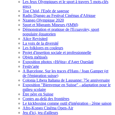
Les Jeux Olympiques et le sport à travers 5 mots-clés
grecs
Tog Chöd, l'Epée de sagesse
Radio Django au Festival Cinémas d'Afrique
Nzango Olympique 2020
Sport et Migrants Mineurs (SMM)
Démonstration et pratique de l'Ecuavoley, sport
populaire équatorien
Alice Revisited
La voix de la diversité
Les folklores en couleurs
Projet d'insertion sociale et professionnelle
Objets métissés
Exposition photos «Héjira» d'Ager Oueslati
Festiv'arte
A Barcelone. Sur les traces d'Hans / Joan Gamper (et
de l'émigration suisse)
Colonia Libera Italiana de Lausanne: 75e anniversaire
Exposition "Bienvenue en Suisse" - adaptation pour le
milieu scolaire
Être père en Suisse
Contes au-delà des frontières
Le kickboxing comme outil d'intégration - 2ème saison
Afro-Kongo Cinéma Open-Air
Jeu d'ici, jeu d'ailleurs