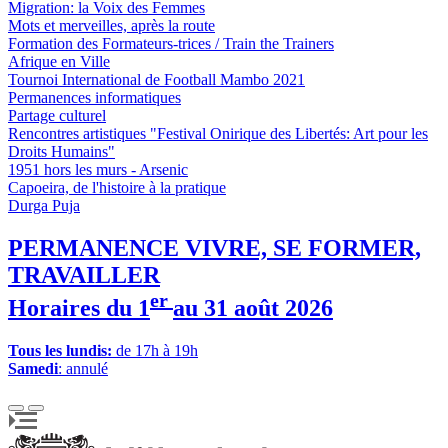
Migration: la Voix des Femmes
Mots et merveilles, après la route
Formation des Formateurs-trices / Train the Trainers
Afrique en Ville
Tournoi International de Football Mambo 2021
Permanences informatiques
Partage culturel
Rencontres artistiques "Festival Onirique des Libertés: Art pour les
Droits Humains"
1951 hors les murs - Arsenic
Capoeira, de l'histoire à la pratique
Durga Puja
PERMANENCE VIVRE, SE FORMER,
TRAVAILLER
er
Horaires du 1
au 31 août 2026
Tous les lundis:
de 17h à 19h
Samedi
: annulé