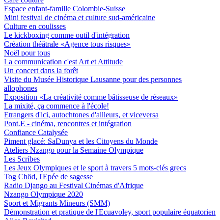
Espace enfant-famille Colombie-Suisse
Mini festival de cinéma et culture sud-américaine
Culture en coulisses
Le kickboxing comme outil d'intégration
Création théâtrale «Agence tous risques»
Noël pour tous
La communication c'est Art et Attitude
Un concert dans la forêt
Visite du Musée Historique Lausanne pour des personnes
allophones
Exposition «La créativité comme bâtisseuse de réseaux»
La mixité, ça commence à l'école!
Etrangers d'ici, autochtones d'ailleurs, et viceversa
Pont.E - cinéma, rencontres et intégration
Confiance Catalysée
Piment glacé: SaDunya et les Citoyens du Monde
Ateliers Nzango pour la Semaine Olympique
Les Scribes
Les Jeux Olympiques et le sport à travers 5 mots-clés grecs
Tog Chöd, l'Epée de sagesse
Radio Django au Festival Cinémas d'Afrique
Nzango Olympique 2020
Sport et Migrants Mineurs (SMM)
Démonstration et pratique de l'Ecuavoley, sport populaire équatorien