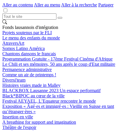
Aller au contenu
Aller au menu
Aller à la recherche
Partager
Fonds lausannois d'intégration
Projets soutenus par le FLI
Le menu des enfants du monde
AtraversArt
Somos Latino América
Chantons dansons le français
Programmation Gratuite - 17ème Festival Cinéma d'Afrique
Le Chili et ses mémoires, 50 ans après le coup d'Etat militaire
Permanence administrative
Comme un air de printemps !
Diversi'team
Histoires vraies made in Malley
BLACKBOX Lausanne 2023 Un espace performatif
Black*BIPOC au cœur de la ville
Festival AEYAEL, L’Equateur rencontre le monde
Exposition « Âgé·es et immigré·es : Vieillir en Suisse en tant
qu’étranger·ères »
Insertion en ville
A breathing for support and imagination
Théâtre de l'espoir