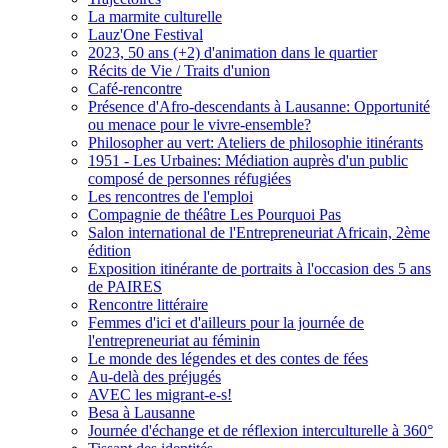
La marmite culturelle
Lauz'One Festival
2023, 50 ans (+2) d'animation dans le quartier
Récits de Vie / Traits d'union
Café-rencontre
Présence d'Afro-descendants à Lausanne: Opportunité
ou menace pour le vivre-ensemble?
Philosopher au vert: Ateliers de philosophie itinérants
1951 - Les Urbaines: Médiation auprès d'un public
composé de personnes réfugiées
Les rencontres de l'emploi
Compagnie de théâtre Les Pourquoi Pas
Salon international de l'Entrepreneuriat Africain, 2ème
édition
Exposition itinérante de portraits à l'occasion des 5 ans
de PAIRES
Rencontre littéraire
Femmes d'ici et d'ailleurs pour la journée de
l'entrepreneuriat au féminin
Le monde des légendes et des contes de fées
Au-delà des préjugés
AVEC les migrant-e-s!
Besa à Lausanne
Journée d'échange et de réflexion interculturelle à 360°