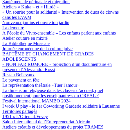
Santé mentale périnatale et migration
Ateliers « Kuka » et « Hiirdé »
« Un sourire pour la solidarité » Intervention de duos de clowns
dans les EVAM
Nouveaux jardins et ouvre ton jardin
La demeure
A l’école du Vivre-ensemble – Les enfants parlent aux enfants
Atelier couture en mixité
La Bibliothèque Musicale
Journée européenne de la culture juive
BAPTÊME ET CHANGEMENT DE GRADES
ADOLESCENTS
« NON FAR RUMORE » projection d’un documentaire en
présence d’Alessandra Rossi
Restau Bellevaux
Le pavement en fête
La représentation théâtrale «Tuer l'amour»
La dimension religieuse dans les classes d’accueil, quel
positionnement pour les enseignant·e·s du CREAL ?
Festival International MAMBO 2024
I work U play - le 1er Coworking Garderie solidaire à Lausanne
Territoires partagés
1951 x L'Oriental-Vevey
Salon International de l’Entrepreneuriat Africain
Ateliers créatifs et développements du projet TRAMES