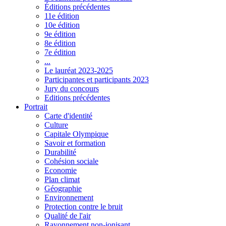
Éditions précédentes
11e édition
10e édition
9e édition
8e édition
7e édition
...
Le lauréat 2023-2025
Participantes et participants 2023
Jury du concours
Editions précédentes
Portrait
Carte d'identité
Culture
Capitale Olympique
Savoir et formation
Durabilité
Cohésion sociale
Economie
Plan climat
Géographie
Environnement
Protection contre le bruit
Qualité de l'air
Rayonnement non-ionisant