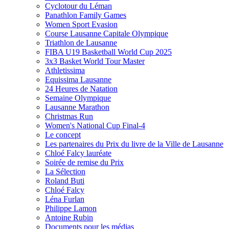
Cyclotour du Léman
Panathlon Family Games
Women Sport Evasion
Course Lausanne Capitale Olympique
Triathlon de Lausanne
FIBA U19 Basketball World Cup 2025
3x3 Basket World Tour Master
Athletissima
Equissima Lausanne
24 Heures de Natation
Semaine Olympique
Lausanne Marathon
Christmas Run
Women's National Cup Final-4
Le concept
Les partenaires du Prix du livre de la Ville de Lausanne
Chloé Falcy lauréate
Soirée de remise du Prix
La Sélection
Roland Buti
Chloé Falcy
Léna Furlan
Philippe Lamon
Antoine Rubin
Documents pour les médias