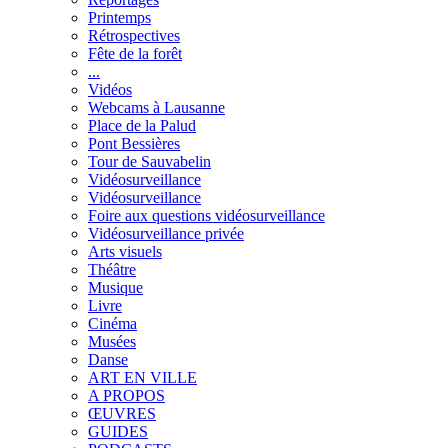
Printemps
Rétrospectives
Fête de la forêt
...
Vidéos
Webcams à Lausanne
Place de la Palud
Pont Bessières
Tour de Sauvabelin
Vidéosurveillance
Vidéosurveillance
Foire aux questions vidéosurveillance
Vidéosurveillance privée
Arts visuels
Théâtre
Musique
Livre
Cinéma
Musées
Danse
ART EN VILLE
A PROPOS
ŒUVRES
GUIDES