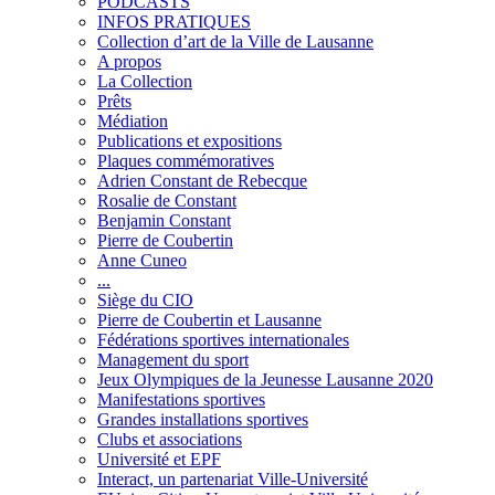
PODCASTS
INFOS PRATIQUES
Collection d’art de la Ville de Lausanne
A propos
La Collection
Prêts
Médiation
Publications et expositions
Plaques commémoratives
Adrien Constant de Rebecque
Rosalie de Constant
Benjamin Constant
Pierre de Coubertin
Anne Cuneo
...
Siège du CIO
Pierre de Coubertin et Lausanne
Fédérations sportives internationales
Management du sport
Jeux Olympiques de la Jeunesse Lausanne 2020
Manifestations sportives
Grandes installations sportives
Clubs et associations
Université et EPF
Interact, un partenariat Ville-Université