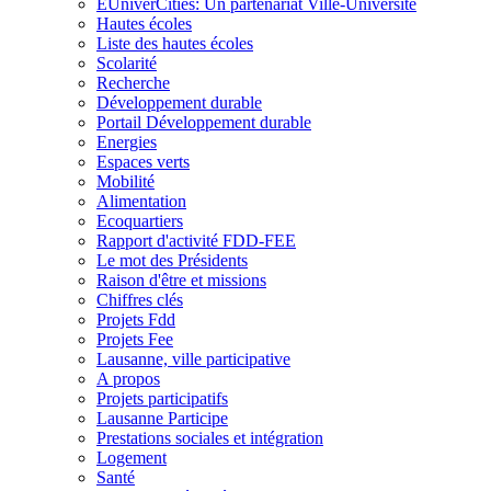
EUniverCities: Un partenariat Ville-Université
Hautes écoles
Liste des hautes écoles
Scolarité
Recherche
Développement durable
Portail Développement durable
Energies
Espaces verts
Mobilité
Alimentation
Ecoquartiers
Rapport d'activité FDD-FEE
Le mot des Présidents
Raison d'être et missions
Chiffres clés
Projets Fdd
Projets Fee
Lausanne, ville participative
A propos
Projets participatifs
Lausanne Participe
Prestations sociales et intégration
Logement
Santé