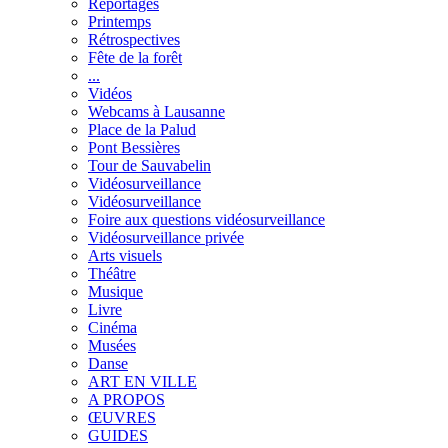
Reportages
Printemps
Rétrospectives
Fête de la forêt
...
Vidéos
Webcams à Lausanne
Place de la Palud
Pont Bessières
Tour de Sauvabelin
Vidéosurveillance
Vidéosurveillance
Foire aux questions vidéosurveillance
Vidéosurveillance privée
Arts visuels
Théâtre
Musique
Livre
Cinéma
Musées
Danse
ART EN VILLE
A PROPOS
ŒUVRES
GUIDES