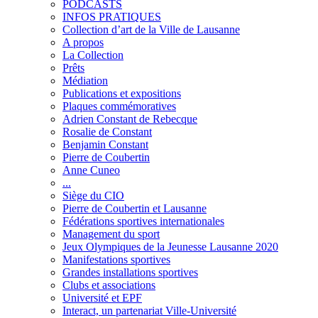
PODCASTS
INFOS PRATIQUES
Collection d’art de la Ville de Lausanne
A propos
La Collection
Prêts
Médiation
Publications et expositions
Plaques commémoratives
Adrien Constant de Rebecque
Rosalie de Constant
Benjamin Constant
Pierre de Coubertin
Anne Cuneo
...
Siège du CIO
Pierre de Coubertin et Lausanne
Fédérations sportives internationales
Management du sport
Jeux Olympiques de la Jeunesse Lausanne 2020
Manifestations sportives
Grandes installations sportives
Clubs et associations
Université et EPF
Interact, un partenariat Ville-Université