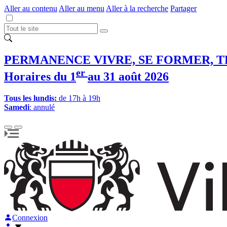
Aller au contenu
Aller au menu
Aller à la recherche
Partager
PERMANENCE VIVRE, SE FORMER, T
er
Horaires du 1
au 31 août 2026
Tous les lundis:
de 17h à 19h
Samedi
: annulé
Connexion