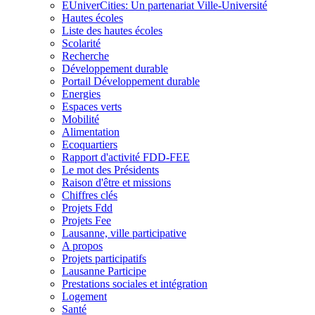
EUniverCities: Un partenariat Ville-Université
Hautes écoles
Liste des hautes écoles
Scolarité
Recherche
Développement durable
Portail Développement durable
Energies
Espaces verts
Mobilité
Alimentation
Ecoquartiers
Rapport d'activité FDD-FEE
Le mot des Présidents
Raison d'être et missions
Chiffres clés
Projets Fdd
Projets Fee
Lausanne, ville participative
A propos
Projets participatifs
Lausanne Participe
Prestations sociales et intégration
Logement
Santé