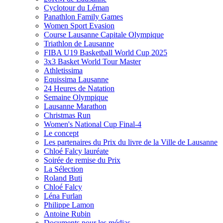
Cyclotour du Léman
Panathlon Family Games
Women Sport Evasion
Course Lausanne Capitale Olympique
Triathlon de Lausanne
FIBA U19 Basketball World Cup 2025
3x3 Basket World Tour Master
Athletissima
Equissima Lausanne
24 Heures de Natation
Semaine Olympique
Lausanne Marathon
Christmas Run
Women's National Cup Final-4
Le concept
Les partenaires du Prix du livre de la Ville de Lausanne
Chloé Falcy lauréate
Soirée de remise du Prix
La Sélection
Roland Buti
Chloé Falcy
Léna Furlan
Philippe Lamon
Antoine Rubin
Documents pour les médias