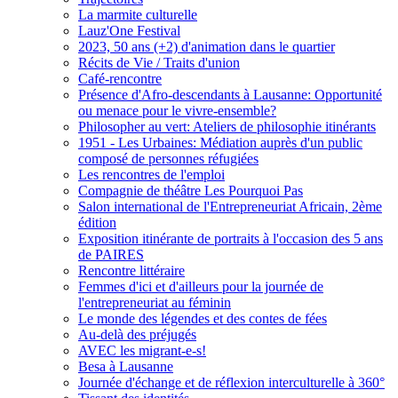
La marmite culturelle
Lauz'One Festival
2023, 50 ans (+2) d'animation dans le quartier
Récits de Vie / Traits d'union
Café-rencontre
Présence d'Afro-descendants à Lausanne: Opportunité
ou menace pour le vivre-ensemble?
Philosopher au vert: Ateliers de philosophie itinérants
1951 - Les Urbaines: Médiation auprès d'un public
composé de personnes réfugiées
Les rencontres de l'emploi
Compagnie de théâtre Les Pourquoi Pas
Salon international de l'Entrepreneuriat Africain, 2ème
édition
Exposition itinérante de portraits à l'occasion des 5 ans
de PAIRES
Rencontre littéraire
Femmes d'ici et d'ailleurs pour la journée de
l'entrepreneuriat au féminin
Le monde des légendes et des contes de fées
Au-delà des préjugés
AVEC les migrant-e-s!
Besa à Lausanne
Journée d'échange et de réflexion interculturelle à 360°