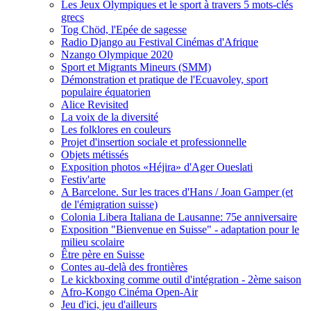
Les Jeux Olympiques et le sport à travers 5 mots-clés
grecs
Tog Chöd, l'Epée de sagesse
Radio Django au Festival Cinémas d'Afrique
Nzango Olympique 2020
Sport et Migrants Mineurs (SMM)
Démonstration et pratique de l'Ecuavoley, sport
populaire équatorien
Alice Revisited
La voix de la diversité
Les folklores en couleurs
Projet d'insertion sociale et professionnelle
Objets métissés
Exposition photos «Héjira» d'Ager Oueslati
Festiv'arte
A Barcelone. Sur les traces d'Hans / Joan Gamper (et
de l'émigration suisse)
Colonia Libera Italiana de Lausanne: 75e anniversaire
Exposition "Bienvenue en Suisse" - adaptation pour le
milieu scolaire
Être père en Suisse
Contes au-delà des frontières
Le kickboxing comme outil d'intégration - 2ème saison
Afro-Kongo Cinéma Open-Air
Jeu d'ici, jeu d'ailleurs