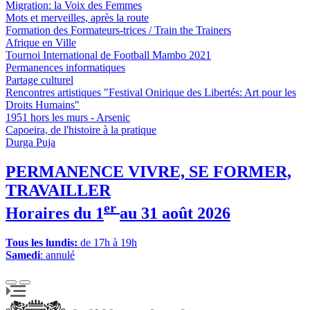
Migration: la Voix des Femmes
Mots et merveilles, après la route
Formation des Formateurs-trices / Train the Trainers
Afrique en Ville
Tournoi International de Football Mambo 2021
Permanences informatiques
Partage culturel
Rencontres artistiques "Festival Onirique des Libertés: Art pour les
Droits Humains"
1951 hors les murs - Arsenic
Capoeira, de l'histoire à la pratique
Durga Puja
PERMANENCE VIVRE, SE FORMER,
TRAVAILLER
er
Horaires du 1
au 31 août 2026
Tous les lundis:
de 17h à 19h
Samedi
: annulé