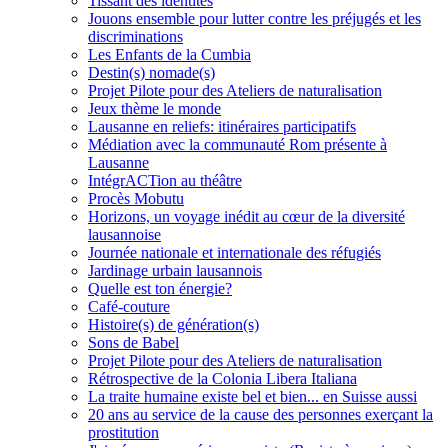
Tissant des identités
Jouons ensemble pour lutter contre les préjugés et les
discriminations
Les Enfants de la Cumbia
Destin(s) nomade(s)
Projet Pilote pour des Ateliers de naturalisation
Jeux thème le monde
Lausanne en reliefs: itinéraires participatifs
Médiation avec la communauté Rom présente à
Lausanne
IntégrACTion au théâtre
Procès Mobutu
Horizons, un voyage inédit au cœur de la diversité
lausannoise
Journée nationale et internationale des réfugiés
Jardinage urbain lausannois
Quelle est ton énergie?
Café-couture
Histoire(s) de génération(s)
Sons de Babel
Projet Pilote pour des Ateliers de naturalisation
Rétrospective de la Colonia Libera Italiana
La traite humaine existe bel et bien... en Suisse aussi
20 ans au service de la cause des personnes exerçant la
prostitution