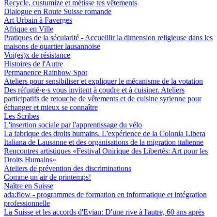
Recycle, custumize et métisse tes vêtements
Dialogue en Route Suisse romande
Art Urbain à Faverges
Afrique en Ville
Pratiques de la sécularité - Accueillir la dimension religieuse dans les
maisons de quartier lausannoise
Voi(es)x de résistance
Histoires de l'Autre
Permanence Rainbow Spot
Ateliers pour sensibiliser et expliquer le mécanisme de la votation
Des réfugié·e·s vous invitent à coudre et à cuisiner. Ateliers
participatifs de retouche de vêtements et de cuisine syrienne pour
échanger et mieux se connaître
Les Scribes
L'insertion sociale par l'apprentissage du vélo
La fabrique des droits humains. L'expérience de la Colonia Libera
Italiana de Lausanne et des organisations de la migration italienne
Rencontres artistiques «Festival Onirique des Libertés: Art pour les
Droits Humains»
Ateliers de prévention des discriminations
Comme un air de printemps!
Naître en Suisse
ada:flow - programmes de formation en informatique et intégration
professionnelle
La Suisse et les accords d'Evian: D'une rive à l'autre, 60 ans après