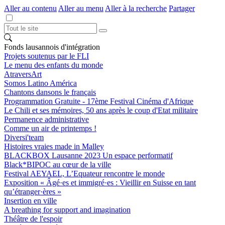
Aller au contenu
Aller au menu
Aller à la recherche
Partager
Fonds lausannois d'intégration
Projets soutenus par le FLI
Le menu des enfants du monde
AtraversArt
Somos Latino América
Chantons dansons le français
Programmation Gratuite - 17ème Festival Cinéma d'Afrique
Le Chili et ses mémoires, 50 ans après le coup d'Etat militaire
Permanence administrative
Comme un air de printemps !
Diversi'team
Histoires vraies made in Malley
BLACKBOX Lausanne 2023 Un espace performatif
Black*BIPOC au cœur de la ville
Festival AEYAEL, L’Equateur rencontre le monde
Exposition « Âgé·es et immigré·es : Vieillir en Suisse en tant
qu’étranger·ères »
Insertion en ville
A breathing for support and imagination
Théâtre de l'espoir