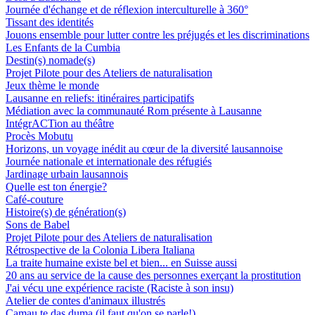
Journée d'échange et de réflexion interculturelle à 360°
Tissant des identités
Jouons ensemble pour lutter contre les préjugés et les discriminations
Les Enfants de la Cumbia
Destin(s) nomade(s)
Projet Pilote pour des Ateliers de naturalisation
Jeux thème le monde
Lausanne en reliefs: itinéraires participatifs
Médiation avec la communauté Rom présente à Lausanne
IntégrACTion au théâtre
Procès Mobutu
Horizons, un voyage inédit au cœur de la diversité lausannoise
Journée nationale et internationale des réfugiés
Jardinage urbain lausannois
Quelle est ton énergie?
Café-couture
Histoire(s) de génération(s)
Sons de Babel
Projet Pilote pour des Ateliers de naturalisation
Rétrospective de la Colonia Libera Italiana
La traite humaine existe bel et bien... en Suisse aussi
20 ans au service de la cause des personnes exerçant la prostitution
J'ai vécu une expérience raciste (Raciste à son insu)
Atelier de contes d'animaux illustrés
Camau te das duma (il faut qu'on se parle!)