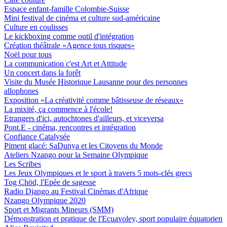
Espace enfant-famille Colombie-Suisse
Mini festival de cinéma et culture sud-américaine
Culture en coulisses
Le kickboxing comme outil d'intégration
Création théâtrale «Agence tous risques»
Noël pour tous
La communication c'est Art et Attitude
Un concert dans la forêt
Visite du Musée Historique Lausanne pour des personnes
allophones
Exposition «La créativité comme bâtisseuse de réseaux»
La mixité, ça commence à l'école!
Etrangers d'ici, autochtones d'ailleurs, et viceversa
Pont.E - cinéma, rencontres et intégration
Confiance Catalysée
Piment glacé: SaDunya et les Citoyens du Monde
Ateliers Nzango pour la Semaine Olympique
Les Scribes
Les Jeux Olympiques et le sport à travers 5 mots-clés grecs
Tog Chöd, l'Epée de sagesse
Radio Django au Festival Cinémas d'Afrique
Nzango Olympique 2020
Sport et Migrants Mineurs (SMM)
Démonstration et pratique de l'Ecuavoley, sport populaire équatorien