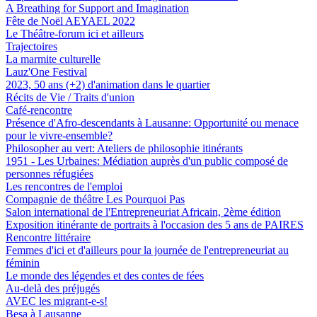
A Breathing for Support and Imagination
Fête de Noël AEYAEL 2022
Le Théâtre-forum ici et ailleurs
Trajectoires
La marmite culturelle
Lauz'One Festival
2023, 50 ans (+2) d'animation dans le quartier
Récits de Vie / Traits d'union
Café-rencontre
Présence d'Afro-descendants à Lausanne: Opportunité ou menace
pour le vivre-ensemble?
Philosopher au vert: Ateliers de philosophie itinérants
1951 - Les Urbaines: Médiation auprès d'un public composé de
personnes réfugiées
Les rencontres de l'emploi
Compagnie de théâtre Les Pourquoi Pas
Salon international de l'Entrepreneuriat Africain, 2ème édition
Exposition itinérante de portraits à l'occasion des 5 ans de PAIRES
Rencontre littéraire
Femmes d'ici et d'ailleurs pour la journée de l'entrepreneuriat au
féminin
Le monde des légendes et des contes de fées
Au-delà des préjugés
AVEC les migrant-e-s!
Besa à Lausanne