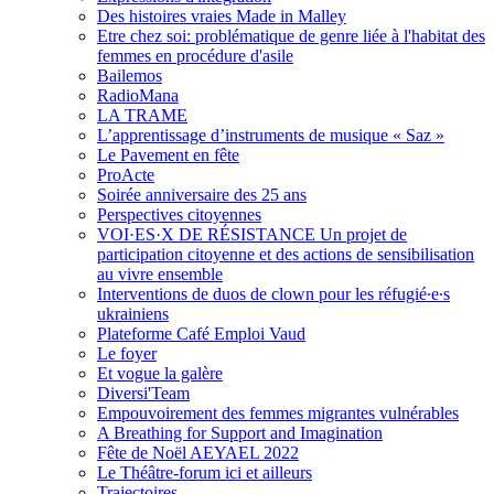
Des histoires vraies Made in Malley
Etre chez soi: problématique de genre liée à l'habitat des
femmes en procédure d'asile
Bailemos
RadioMana
LA TRAME
L’apprentissage d’instruments de musique « Saz »
Le Pavement en fête
ProActe
Soirée anniversaire des 25 ans
Perspectives citoyennes
VOI·ES·X DE RÉSISTANCE Un projet de
participation citoyenne et des actions de sensibilisation
au vivre ensemble
Interventions de duos de clown pour les réfugié∙e∙s
ukrainiens
Plateforme Café Emploi Vaud
Le foyer
Et vogue la galère
Diversi'Team
Empouvoirement des femmes migrantes vulnérables
A Breathing for Support and Imagination
Fête de Noël AEYAEL 2022
Le Théâtre-forum ici et ailleurs
Trajectoires