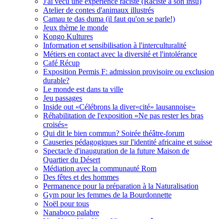
J'ai vécu une expérience raciste (Raciste à son insu)
Atelier de contes d'animaux illustrés
Camau te das duma (il faut qu'on se parle!)
Jeux thème le monde
Kongo Kultures
Information et sensibilisation à l'interculturalité
Métiers en contact avec la diversité et l'intolérance
Café Récup
Exposition Permis F: admission provisoire ou exclusion
durable?
Le monde est dans ta ville
Jeu passages
Inside out «Célébrons la diver«cité» lausannoise»
Réhabilitation de l'exposition «Ne pas rester les bras
croisés»
Qui dit le bien commun? Soirée théâtre-forum
Causeries pédagogiques sur l'identité africaine et suisse
Spectacle d'inauguration de la future Maison de
Quartier du Désert
Médiation avec la communauté Rom
Des fêtes et des hommes
Permanence pour la préparation à la Naturalisation
Gym pour les femmes de la Bourdonnette
Noël pour tous
Nanaboco palabre