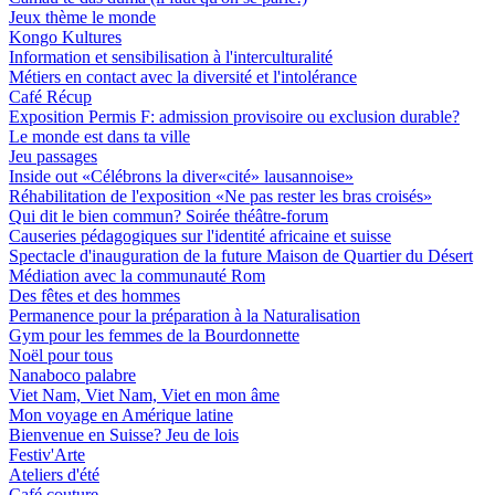
Jeux thème le monde
Kongo Kultures
Information et sensibilisation à l'interculturalité
Métiers en contact avec la diversité et l'intolérance
Café Récup
Exposition Permis F: admission provisoire ou exclusion durable?
Le monde est dans ta ville
Jeu passages
Inside out «Célébrons la diver«cité» lausannoise»
Réhabilitation de l'exposition «Ne pas rester les bras croisés»
Qui dit le bien commun? Soirée théâtre-forum
Causeries pédagogiques sur l'identité africaine et suisse
Spectacle d'inauguration de la future Maison de Quartier du Désert
Médiation avec la communauté Rom
Des fêtes et des hommes
Permanence pour la préparation à la Naturalisation
Gym pour les femmes de la Bourdonnette
Noël pour tous
Nanaboco palabre
Viet Nam, Viet Nam, Viet en mon âme
Mon voyage en Amérique latine
Bienvenue en Suisse? Jeu de lois
Festiv'Arte
Ateliers d'été
Café couture