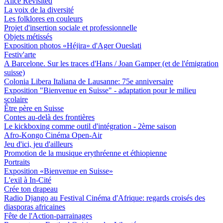
Alice Revisited
La voix de la diversité
Les folklores en couleurs
Projet d'insertion sociale et professionnelle
Objets métissés
Exposition photos «Héjira» d'Ager Oueslati
Festiv'arte
A Barcelone. Sur les traces d'Hans / Joan Gamper (et de l'émigration
suisse)
Colonia Libera Italiana de Lausanne: 75e anniversaire
Exposition "Bienvenue en Suisse" - adaptation pour le milieu
scolaire
Être père en Suisse
Contes au-delà des frontières
Le kickboxing comme outil d'intégration - 2ème saison
Afro-Kongo Cinéma Open-Air
Jeu d'ici, jeu d'ailleurs
Promotion de la musique erythréenne et éthiopienne
Portraits
Exposition «Bienvenue en Suisse»
L'exil à In-Cité
Crée ton drapeau
Radio Django au Festival Cinéma d'Afrique: regards croisés des
diasporas africaines
Fête de l'Action-parrainages