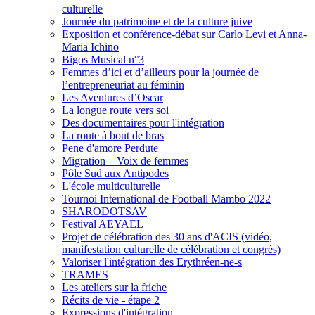
culturelle
Journée du patrimoine et de la culture juive
Exposition et conférence-débat sur Carlo Levi et Anna-
Maria Ichino
Bigos Musical n°3
Femmes d’ici et d’ailleurs pour la journée de
l’entrepreneuriat au féminin
Les Aventures d’Oscar
La longue route vers soi
Des documentaires pour l'intégration
La route à bout de bras
Pene d'amore Perdute
Migration – Voix de femmes
Pôle Sud aux Antipodes
L'école multiculturelle
Tournoi International de Football Mambo 2022
SHARODOTSAV
Festival AEYAEL
Projet de célébration des 30 ans d'ACIS (vidéo,
manifestation culturelle de célébration et congrès)
Valoriser l'intégration des Erythréen-ne-s
TRAMES
Les ateliers sur la friche
Récits de vie - étape 2
Expressions d'intégration