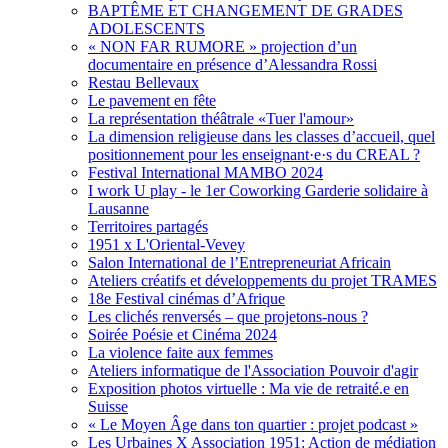
BAPTÊME ET CHANGEMENT DE GRADES
ADOLESCENTS
« NON FAR RUMORE » projection d’un
documentaire en présence d’Alessandra Rossi
Restau Bellevaux
Le pavement en fête
La représentation théâtrale «Tuer l'amour»
La dimension religieuse dans les classes d’accueil, quel
positionnement pour les enseignant·e·s du CREAL ?
Festival International MAMBO 2024
I work U play - le 1er Coworking Garderie solidaire à
Lausanne
Territoires partagés
1951 x L'Oriental-Vevey
Salon International de l’Entrepreneuriat Africain
Ateliers créatifs et développements du projet TRAMES
18e Festival cinémas d’Afrique
Les clichés renversés – que projetons-nous ?
Soirée Poésie et Cinéma 2024
La violence faite aux femmes
Ateliers informatique de l'Association Pouvoir d'agir
Exposition photos virtuelle : Ma vie de retraité.e en
Suisse
« Le Moyen Âge dans ton quartier : projet podcast »
Les Urbaines X Association 1951: Action de médiation