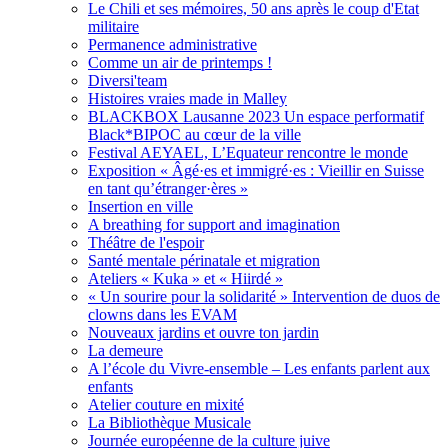
Le Chili et ses mémoires, 50 ans après le coup d'Etat
militaire
Permanence administrative
Comme un air de printemps !
Diversi'team
Histoires vraies made in Malley
BLACKBOX Lausanne 2023 Un espace performatif
Black*BIPOC au cœur de la ville
Festival AEYAEL, L’Equateur rencontre le monde
Exposition « Âgé·es et immigré·es : Vieillir en Suisse
en tant qu’étranger·ères »
Insertion en ville
A breathing for support and imagination
Théâtre de l'espoir
Santé mentale périnatale et migration
Ateliers « Kuka » et « Hiirdé »
« Un sourire pour la solidarité » Intervention de duos de
clowns dans les EVAM
Nouveaux jardins et ouvre ton jardin
La demeure
A l’école du Vivre-ensemble – Les enfants parlent aux
enfants
Atelier couture en mixité
La Bibliothèque Musicale
Journée européenne de la culture juive