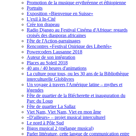
Promotion de la musique erythréenne et éthiopienne
Portraits
Exposition «Bienvenue en Suisse»
L'exil à In-Cité
Crée ton drapeau
Radio Django au Festival Cinéma d'Afrique: regards
croisés des diasporas africaines
Fête de l'Action-parrainages
Rencontres «Festival Onirique des Libertés»
Powercoders Lausanne 2018
Auteur de son intégration
Places au Soleil 2018
40 ans / 40 heures d'animations
La culture pour tous, ou les 30 ans de la Bibliothèque
interculturelle Globlivres
Un voyage à travers l'Amérique latine – mythes et
légendes
Fête de quartier de la Blécherette et inauguration du
Parc du Loup
Fête de quartier La Sallaz
Viet Nam, Viet Nam, Viet en mon âme
«D'ailleurs» – projet musical interculturel
Le nord à Pôle Sud
Bigos musical 2 (mélange musical)
Parler littérature, cette langue de communication entre