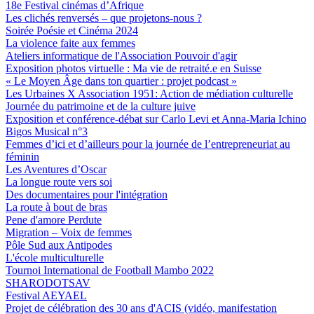
18e Festival cinémas d’Afrique
Les clichés renversés – que projetons-nous ?
Soirée Poésie et Cinéma 2024
La violence faite aux femmes
Ateliers informatique de l'Association Pouvoir d'agir
Exposition photos virtuelle : Ma vie de retraité.e en Suisse
« Le Moyen Âge dans ton quartier : projet podcast »
Les Urbaines X Association 1951: Action de médiation culturelle
Journée du patrimoine et de la culture juive
Exposition et conférence-débat sur Carlo Levi et Anna-Maria Ichino
Bigos Musical n°3
Femmes d’ici et d’ailleurs pour la journée de l’entrepreneuriat au
féminin
Les Aventures d’Oscar
La longue route vers soi
Des documentaires pour l'intégration
La route à bout de bras
Pene d'amore Perdute
Migration – Voix de femmes
Pôle Sud aux Antipodes
L'école multiculturelle
Tournoi International de Football Mambo 2022
SHARODOTSAV
Festival AEYAEL
Projet de célébration des 30 ans d'ACIS (vidéo, manifestation