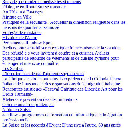
Recycle, custumize et métisse tes vêtements
Dialogue en Route Suisse romande
Art Urbain à Faverges
Afrique en Ville
Pratiques de la sécularité - Accueillir la dimension religieuse dans les
maisons de quartier lausannoise
Voi(es)x de résistance
Histoires de l'Autre
Permanence Rainbow Spot
Ateliers pour sensibiliser et expliquer le mécanisme de la votation
Des réfugié·e·s vous invitent à coudre et à cuisiner. Ateliers
participatifs de retouche de vêtements et de cuisine syrienne pour
échanger et mieux se connaître
Les Scribes
L'insertion sociale par l'apprentissage du vélo
La fabrique des droits humains. L'expérience de la Colonia Libera
Italiana de Lausanne et des organisations de la migration italienne
Rencontres artistiques «Festival Onirique des Libertés: Art pour les
Droits Humains»
Ateliers de prévention des discriminations
Comme un air de printemps!
Naître en Suisse
ada:flow - programmes de formation en informatique et intégration
professionnelle
La Suisse et les accords d'Evian: D'une rive à l'autre, 60 ans après