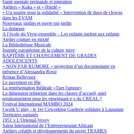
Santé mentale périnatale et migration
Ateliers « Kuka » et « Hiirdé »
« Un sourire pour la solidarité » Intervention de duos de clowns
dans les EVAM
Nouveaux jardins et ouvre ton jardin
La demeure
A l’école du Vivre-ensemble – Les enfants parlent aux enfants
Atelier couture en mixité
La Bibliothèque Musicale
Journée européenne de la culture juive
BAPTÊME ET CHANGEMENT DE GRADES
ADOLESCENTS
« NON FAR RUMORE » projection d’un documentaire en
présence d’Alessandra Rossi
Restau Bellevaux
Le pavement en fête
La représentation théâtrale «Tuer l'amour»
La dimension religieuse dans les classes d’accueil, quel
positionnement pour les enseignant·e·s du CREAL ?
Festival International MAMBO 2024
I work U play - le 1er Coworking Garderie solidaire à Lausanne
Territoires partagés
1951 x L'Oriental-Vevey
Salon International de l’Entrepreneuriat Africain
Ateliers créatifs et développements du projet TRAMES