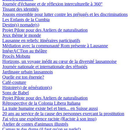
Journée d'échange et de réflexion interculturelle à 360°
Tissant des identités
Jouons ensemble pour lutter contre les préjugés et les discriminations
Les Enfants de la Cumbia
Destin(s) nomade(s)
Projet Pilote pour des Ateliers de naturalisation
Jeux thème le monde
Lausanne en reliefs: itinéraires participatifs
Médiation avec la communauté Rom présente à Lausanne
IntégrACTion au théâtre
Procès Mobutu
Horizons, un voyage inédit au cœur de la diversité lausannoise
Journée nationale et internationale des réfugiés
Jardinage urbain lausannois
Quelle est ton énergie?
Café-couture
Histoire(s) de génération(s)
Sons de Babel
Projet Pilote pour des Ateliers de naturalisation
Rétrospective de la Colonia Libera Italiana
La traite humaine existe bel et bien... en Suisse aussi
20 ans au service de la cause des personnes exerçant la prostitution
J'ai vécu une expérience raciste (Raciste à son insu)
Atelier de contes d'animaux illustrés
Camau te das duma (il faut qu'on se parle!)