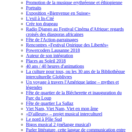
Promotion de la musique erythréenne et éthiopienne
Portraits
Exposition «Bienvenue en Suisse»
L'exil à In-Cité
Crée ton drapeau
Radio Django au Festival Cinéma d'Afrique: regards
croisés des diasporas africaines
Fête de l'Action-parrainages
Rencontres «Festival Onirique des Libertés»
Powercoders Lausanne 2018
Auteur de son intégration
Places au Soleil 2018
40 ans / 40 heures d'animations
La culture pour tous, ou les 30 ans de la Bibliothèque
interculturelle Globlivres
Un voyage à travers l'Amérique latine – mythes et
légendes
Fête de quartier de la Blécherette et inauguration du
Parc du Loup
Fête de quartier La Sallaz
Viet Nam, Viet Nam, Viet en mon âme
«D'ailleurs» – projet musical interculturel
Le nord à Pôle Sud
Bigos musical 2 (mélange musical)
Parler littérature, cette langue de communication entre