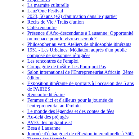
La marmite culturelle
Lauz'One Festival
2023, 50 ans (+2) d'animation dans le quartier
Récits de Vie / Traits d'union
Café-rencontre
Présence d'Afro-descendants à Lausanne: Opportunité
ou menace pour le vivre-ensemble?
Philosopher au vert: Ateliers de philosophie itinérants
1951 - Les Urbaines: Médiation auprès d'un public
composé de personnes réfugiées
Les rencontres de l'emploi
Compagnie de théâtre Les Pourquoi Pas
Salon international de l'Entrepreneuriat Africain, 2ème
édition
Exposition itinérante de portraits à l'occasion des 5 ans
de PAIRES
Rencontre littéraire
Femmes d'ici et d'ailleurs pour la journée de
l'entrepreneuriat au féminin
Le monde des légendes et des contes de fées
Au-delà des préjugés
AVEC les migrant-e-s!
Besa à Lausanne
Journée d'échange et de réflexion interculturelle à 360°