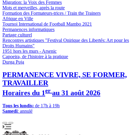
Migration: la Voix des Femmes
Mots et merveilles, après la route
Formation des Formateurs-trices / Train the Trainers
Afrique en Ville
Tournoi International de Football Mambo 2021
Permanences informatiques
Partage culturel
Rencontres artistiques "Festival Onirique des Libertés: Art pour les
Droits Humains"
1951 hors les murs - Arsenic
Capoeira, de l'histoire à la pratique
Durga Puja
PERMANENCE VIVRE, SE FORMER,
TRAVAILLER
er
Horaires du 1
au 31 août 2026
Tous les lundis:
de 17h à 19h
Samedi
: annulé