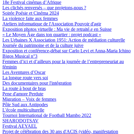
18e Festival cinémas d’Afrique
Les clichés renversés – que projetons-nous ?
Soirée Poésie et Cinéma 2024
La violence faite aux femmes
Ateliers informatique de l'Association Pouvoir d'agir
Exposition photos virtuelle : Ma vie de retraité.e en Suisse
« Le Moyen Âge dans ton quartier : projet podcast »
Les Urbaines X Association 1951: Action de médiation culturelle
Journée du patrimoine et de la culture juive
Exposition et conférence-débat sur Carlo Levi et Anna-Maria Ichino
Bigos Musical n°3
Femmes d’ici et d’ailleurs pour la journée de l’entrepreneuriat au
féminin
Les Aventures d’Oscar
La longue route vers soi
Des documentaires pour l'intégration
La route à bout de bras
Pene d'amore Perdute
Migration – Voix de femmes
Pôle Sud aux Antipodes
L'école multiculturelle
Tournoi International de Football Mambo 2022
SHARODOTSAV
Festival AEYAEL
Projet de célébration des 30 ans d'ACIS (vidéo, manifestation