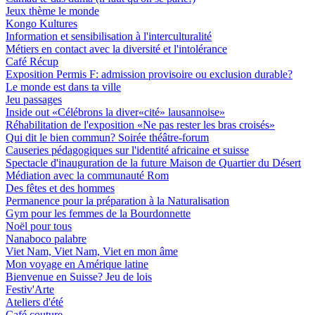
Jeux thème le monde
Kongo Kultures
Information et sensibilisation à l'interculturalité
Métiers en contact avec la diversité et l'intolérance
Café Récup
Exposition Permis F: admission provisoire ou exclusion durable?
Le monde est dans ta ville
Jeu passages
Inside out «Célébrons la diver«cité» lausannoise»
Réhabilitation de l'exposition «Ne pas rester les bras croisés»
Qui dit le bien commun? Soirée théâtre-forum
Causeries pédagogiques sur l'identité africaine et suisse
Spectacle d'inauguration de la future Maison de Quartier du Désert
Médiation avec la communauté Rom
Des fêtes et des hommes
Permanence pour la préparation à la Naturalisation
Gym pour les femmes de la Bourdonnette
Noël pour tous
Nanaboco palabre
Viet Nam, Viet Nam, Viet en mon âme
Mon voyage en Amérique latine
Bienvenue en Suisse? Jeu de lois
Festiv'Arte
Ateliers d'été
Café couture