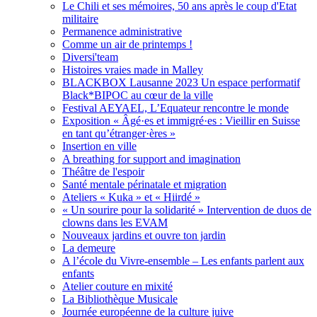
Le Chili et ses mémoires, 50 ans après le coup d'Etat
militaire
Permanence administrative
Comme un air de printemps !
Diversi'team
Histoires vraies made in Malley
BLACKBOX Lausanne 2023 Un espace performatif
Black*BIPOC au cœur de la ville
Festival AEYAEL, L’Equateur rencontre le monde
Exposition « Âgé·es et immigré·es : Vieillir en Suisse
en tant qu’étranger·ères »
Insertion en ville
A breathing for support and imagination
Théâtre de l'espoir
Santé mentale périnatale et migration
Ateliers « Kuka » et « Hiirdé »
« Un sourire pour la solidarité » Intervention de duos de
clowns dans les EVAM
Nouveaux jardins et ouvre ton jardin
La demeure
A l’école du Vivre-ensemble – Les enfants parlent aux
enfants
Atelier couture en mixité
La Bibliothèque Musicale
Journée européenne de la culture juive