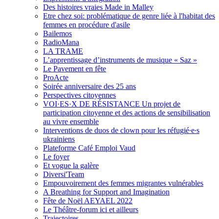
Des histoires vraies Made in Malley
Etre chez soi: problématique de genre liée à l'habitat des
femmes en procédure d'asile
Bailemos
RadioMana
LA TRAME
L’apprentissage d’instruments de musique « Saz »
Le Pavement en fête
ProActe
Soirée anniversaire des 25 ans
Perspectives citoyennes
VOI·ES·X DE RÉSISTANCE Un projet de
participation citoyenne et des actions de sensibilisation
au vivre ensemble
Interventions de duos de clown pour les réfugié∙e∙s
ukrainiens
Plateforme Café Emploi Vaud
Le foyer
Et vogue la galère
Diversi'Team
Empouvoirement des femmes migrantes vulnérables
A Breathing for Support and Imagination
Fête de Noël AEYAEL 2022
Le Théâtre-forum ici et ailleurs
Trajectoires