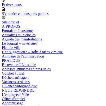
Ecrivez-nous
S'y rendre en transports publics
Site officiel
À PROPOS
Portrait de Lausanne
Actualités municipales
Agenda des manifestations
Le Journal + newsletter
Plan de ville
Une suggestion? – Boîte à idées virtuelle
Annuaire de l'administration
PRATIQUE
Bienvenue à Lausanne
Adresses, numéros et infos utiles
Guichet virtuel
Déchets ménagers
Vacances scolaires
Guichet cartographique
NOUS REJOINDRE
L'employeur Ville
Offres d'emploi
Apprentissage