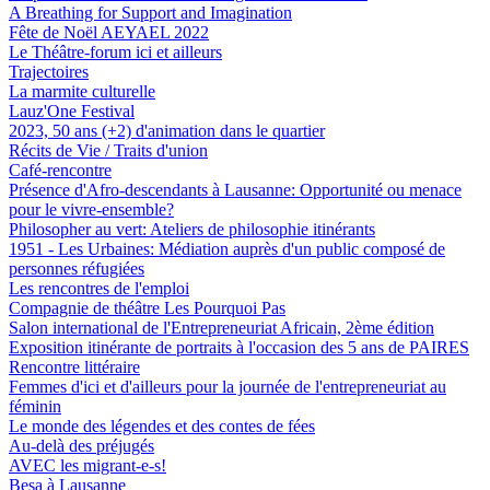
A Breathing for Support and Imagination
Fête de Noël AEYAEL 2022
Le Théâtre-forum ici et ailleurs
Trajectoires
La marmite culturelle
Lauz'One Festival
2023, 50 ans (+2) d'animation dans le quartier
Récits de Vie / Traits d'union
Café-rencontre
Présence d'Afro-descendants à Lausanne: Opportunité ou menace
pour le vivre-ensemble?
Philosopher au vert: Ateliers de philosophie itinérants
1951 - Les Urbaines: Médiation auprès d'un public composé de
personnes réfugiées
Les rencontres de l'emploi
Compagnie de théâtre Les Pourquoi Pas
Salon international de l'Entrepreneuriat Africain, 2ème édition
Exposition itinérante de portraits à l'occasion des 5 ans de PAIRES
Rencontre littéraire
Femmes d'ici et d'ailleurs pour la journée de l'entrepreneuriat au
féminin
Le monde des légendes et des contes de fées
Au-delà des préjugés
AVEC les migrant-e-s!
Besa à Lausanne