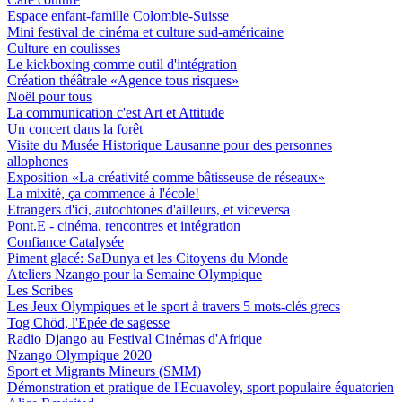
Espace enfant-famille Colombie-Suisse
Mini festival de cinéma et culture sud-américaine
Culture en coulisses
Le kickboxing comme outil d'intégration
Création théâtrale «Agence tous risques»
Noël pour tous
La communication c'est Art et Attitude
Un concert dans la forêt
Visite du Musée Historique Lausanne pour des personnes
allophones
Exposition «La créativité comme bâtisseuse de réseaux»
La mixité, ça commence à l'école!
Etrangers d'ici, autochtones d'ailleurs, et viceversa
Pont.E - cinéma, rencontres et intégration
Confiance Catalysée
Piment glacé: SaDunya et les Citoyens du Monde
Ateliers Nzango pour la Semaine Olympique
Les Scribes
Les Jeux Olympiques et le sport à travers 5 mots-clés grecs
Tog Chöd, l'Epée de sagesse
Radio Django au Festival Cinémas d'Afrique
Nzango Olympique 2020
Sport et Migrants Mineurs (SMM)
Démonstration et pratique de l'Ecuavoley, sport populaire équatorien