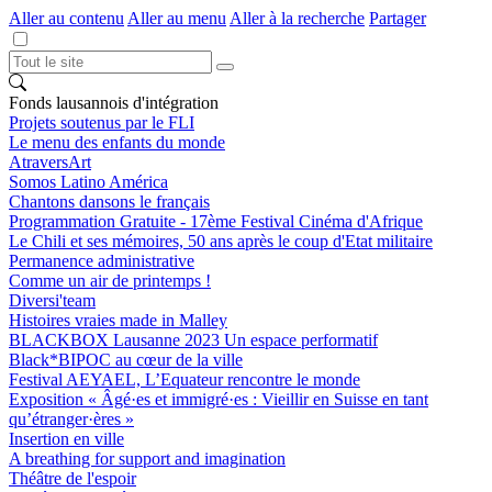
Aller au contenu
Aller au menu
Aller à la recherche
Partager
Fonds lausannois d'intégration
Projets soutenus par le FLI
Le menu des enfants du monde
AtraversArt
Somos Latino América
Chantons dansons le français
Programmation Gratuite - 17ème Festival Cinéma d'Afrique
Le Chili et ses mémoires, 50 ans après le coup d'Etat militaire
Permanence administrative
Comme un air de printemps !
Diversi'team
Histoires vraies made in Malley
BLACKBOX Lausanne 2023 Un espace performatif
Black*BIPOC au cœur de la ville
Festival AEYAEL, L’Equateur rencontre le monde
Exposition « Âgé·es et immigré·es : Vieillir en Suisse en tant
qu’étranger·ères »
Insertion en ville
A breathing for support and imagination
Théâtre de l'espoir