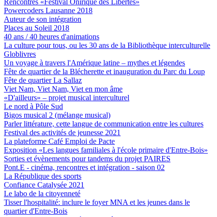
Rencontres «Festival Onirique des Libertés»
Powercoders Lausanne 2018
Auteur de son intégration
Places au Soleil 2018
40 ans / 40 heures d'animations
La culture pour tous, ou les 30 ans de la Bibliothèque interculturelle
Globlivres
Un voyage à travers l'Amérique latine – mythes et légendes
Fête de quartier de la Blécherette et inauguration du Parc du Loup
Fête de quartier La Sallaz
Viet Nam, Viet Nam, Viet en mon âme
«D'ailleurs» – projet musical interculturel
Le nord à Pôle Sud
Bigos musical 2 (mélange musical)
Parler littérature, cette langue de communication entre les cultures
Festival des activités de jeunesse 2021
La plateforme Café Emploi de Pacte
Exposition «Les langues familiales à l'école primaire d'Entre-Bois»
Sorties et évènements pour tandems du projet PAIRES
Pont.E - cinéma, rencontres et intégration - saison 02
La République des sports
Confiance Catalysée 2021
Le labo de la citoyenneté
Tisser l'hospitalité: inclure le foyer MNA et les jeunes dans le
quartier d'Entre-Bois