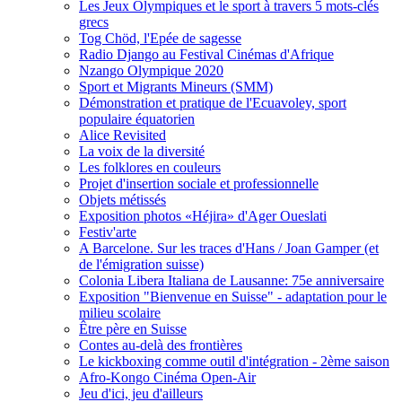
Les Jeux Olympiques et le sport à travers 5 mots-clés
grecs
Tog Chöd, l'Epée de sagesse
Radio Django au Festival Cinémas d'Afrique
Nzango Olympique 2020
Sport et Migrants Mineurs (SMM)
Démonstration et pratique de l'Ecuavoley, sport
populaire équatorien
Alice Revisited
La voix de la diversité
Les folklores en couleurs
Projet d'insertion sociale et professionnelle
Objets métissés
Exposition photos «Héjira» d'Ager Oueslati
Festiv'arte
A Barcelone. Sur les traces d'Hans / Joan Gamper (et
de l'émigration suisse)
Colonia Libera Italiana de Lausanne: 75e anniversaire
Exposition "Bienvenue en Suisse" - adaptation pour le
milieu scolaire
Être père en Suisse
Contes au-delà des frontières
Le kickboxing comme outil d'intégration - 2ème saison
Afro-Kongo Cinéma Open-Air
Jeu d'ici, jeu d'ailleurs