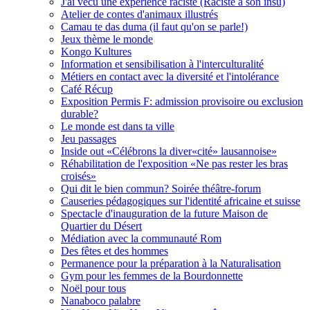
J'ai vécu une expérience raciste (Raciste à son insu)
Atelier de contes d'animaux illustrés
Camau te das duma (il faut qu'on se parle!)
Jeux thème le monde
Kongo Kultures
Information et sensibilisation à l'interculturalité
Métiers en contact avec la diversité et l'intolérance
Café Récup
Exposition Permis F: admission provisoire ou exclusion
durable?
Le monde est dans ta ville
Jeu passages
Inside out «Célébrons la diver«cité» lausannoise»
Réhabilitation de l'exposition «Ne pas rester les bras
croisés»
Qui dit le bien commun? Soirée théâtre-forum
Causeries pédagogiques sur l'identité africaine et suisse
Spectacle d'inauguration de la future Maison de
Quartier du Désert
Médiation avec la communauté Rom
Des fêtes et des hommes
Permanence pour la préparation à la Naturalisation
Gym pour les femmes de la Bourdonnette
Noël pour tous
Nanaboco palabre