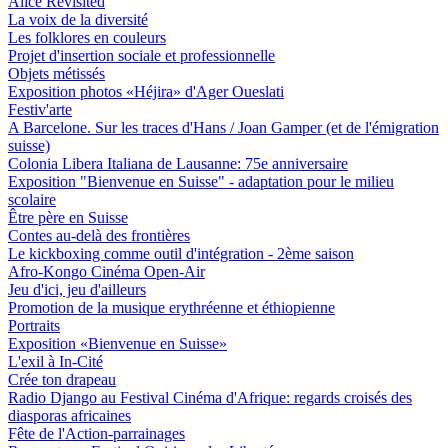
Alice Revisited
La voix de la diversité
Les folklores en couleurs
Projet d'insertion sociale et professionnelle
Objets métissés
Exposition photos «Héjira» d'Ager Oueslati
Festiv'arte
A Barcelone. Sur les traces d'Hans / Joan Gamper (et de l'émigration
suisse)
Colonia Libera Italiana de Lausanne: 75e anniversaire
Exposition "Bienvenue en Suisse" - adaptation pour le milieu
scolaire
Être père en Suisse
Contes au-delà des frontières
Le kickboxing comme outil d'intégration - 2ème saison
Afro-Kongo Cinéma Open-Air
Jeu d'ici, jeu d'ailleurs
Promotion de la musique erythréenne et éthiopienne
Portraits
Exposition «Bienvenue en Suisse»
L'exil à In-Cité
Crée ton drapeau
Radio Django au Festival Cinéma d'Afrique: regards croisés des
diasporas africaines
Fête de l'Action-parrainages