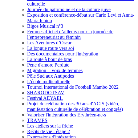
culturelle
Journée du patrimoine et de la culture juive
Exposition et conférence-débat sur Carlo Levi et Anna-
Maria Ichino
Bigos Musical n°3
Femmes d’ici et d’ailleurs pour la journée de
l’entrepreneuriat au féminin
Les Aventures d’Oscar
La longue route vers soi
Des documentaires pour l'intégration
La route à bout de bras
Pene d'amore Perdute
Migration – Voix de femmes
Pôle Sud aux Antipodes
L'école multiculturelle
Tournoi International de Football Mambo 2022
SHARODOTSAV
Festival AEYAEL
Projet de célébration des 30 ans d'ACIS (vidéo,
manifestation culturelle de célébration et congrès)
Valoriser l'intégration des Erythréen-ne-s
TRAMES
Les ateliers sur la friche
Récits de vie - étape 2
Expressions d'intégration