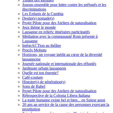
Tissant des identités
Jouons ensemble pour lutter contre les préjugés et les
discriminations
Les Enfants de la Cumbia
Destin(s) nomade(s)
Projet Pilote pour des Ateliers de naturalisation
Jeux thème le monde
Lausanne en reliefs: itinéraires participatifs
Médiation avec la communauté Rom présente à
Lausanne
IntégrACTion au théâtre
Procès Mobutu
Horizons, un voyage inédit au cœur de la diversité
lausannoise
Journée nationale et internationale des réfugiés
Jardinage urbain lausannois
Quelle est ton énergie?
Café-couture
Histoire(s) de génération(s)
Sons de Babel
Projet Pilote pour des Ateliers de naturalisation
Rétrospective de la Colonia Libera Italiana
La traite humaine existe bel et bien... en Suisse aussi
20 ans au service de la cause des personnes exerçant la
prostitution