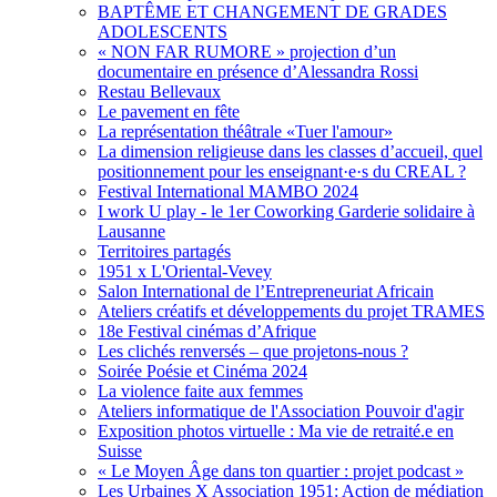
BAPTÊME ET CHANGEMENT DE GRADES
ADOLESCENTS
« NON FAR RUMORE » projection d’un
documentaire en présence d’Alessandra Rossi
Restau Bellevaux
Le pavement en fête
La représentation théâtrale «Tuer l'amour»
La dimension religieuse dans les classes d’accueil, quel
positionnement pour les enseignant·e·s du CREAL ?
Festival International MAMBO 2024
I work U play - le 1er Coworking Garderie solidaire à
Lausanne
Territoires partagés
1951 x L'Oriental-Vevey
Salon International de l’Entrepreneuriat Africain
Ateliers créatifs et développements du projet TRAMES
18e Festival cinémas d’Afrique
Les clichés renversés – que projetons-nous ?
Soirée Poésie et Cinéma 2024
La violence faite aux femmes
Ateliers informatique de l'Association Pouvoir d'agir
Exposition photos virtuelle : Ma vie de retraité.e en
Suisse
« Le Moyen Âge dans ton quartier : projet podcast »
Les Urbaines X Association 1951: Action de médiation