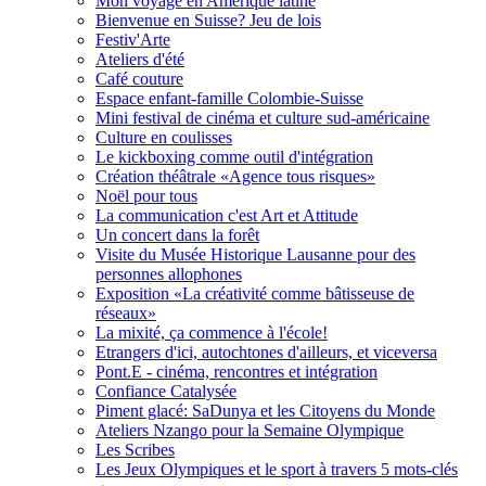
Mon voyage en Amérique latine
Bienvenue en Suisse? Jeu de lois
Festiv'Arte
Ateliers d'été
Café couture
Espace enfant-famille Colombie-Suisse
Mini festival de cinéma et culture sud-américaine
Culture en coulisses
Le kickboxing comme outil d'intégration
Création théâtrale «Agence tous risques»
Noël pour tous
La communication c'est Art et Attitude
Un concert dans la forêt
Visite du Musée Historique Lausanne pour des
personnes allophones
Exposition «La créativité comme bâtisseuse de
réseaux»
La mixité, ça commence à l'école!
Etrangers d'ici, autochtones d'ailleurs, et viceversa
Pont.E - cinéma, rencontres et intégration
Confiance Catalysée
Piment glacé: SaDunya et les Citoyens du Monde
Ateliers Nzango pour la Semaine Olympique
Les Scribes
Les Jeux Olympiques et le sport à travers 5 mots-clés