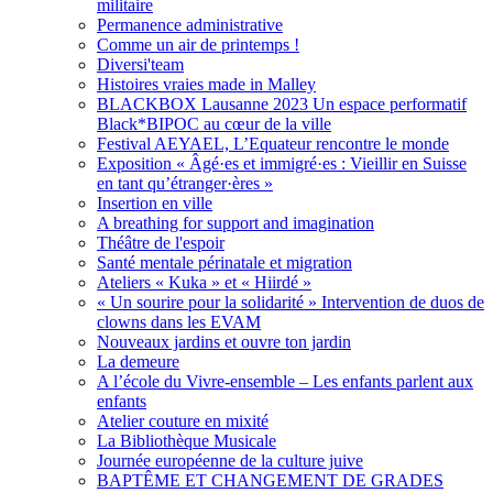
militaire
Permanence administrative
Comme un air de printemps !
Diversi'team
Histoires vraies made in Malley
BLACKBOX Lausanne 2023 Un espace performatif
Black*BIPOC au cœur de la ville
Festival AEYAEL, L’Equateur rencontre le monde
Exposition « Âgé·es et immigré·es : Vieillir en Suisse
en tant qu’étranger·ères »
Insertion en ville
A breathing for support and imagination
Théâtre de l'espoir
Santé mentale périnatale et migration
Ateliers « Kuka » et « Hiirdé »
« Un sourire pour la solidarité » Intervention de duos de
clowns dans les EVAM
Nouveaux jardins et ouvre ton jardin
La demeure
A l’école du Vivre-ensemble – Les enfants parlent aux
enfants
Atelier couture en mixité
La Bibliothèque Musicale
Journée européenne de la culture juive
BAPTÊME ET CHANGEMENT DE GRADES