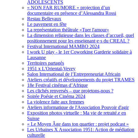
ADOLESCENTS
« NON FAR RUMORE » projection d’un
documentaire en présence d’Alessandra Rossi
Restau Bellevaux
Le pavement en fête
La représentation théâtrale «Tuer l'amour»
La dimension religieuse dans les classes d’accueil, quel
positionnement pour les enseignant·e·s du CREAL ?
Festival International MAMBO 2024
I work U play - le 1er Coworking Garderie solidaire à
Lausanne
Territoires partagés
1951 x L'Oriental-Vevey
Salon International de l’Entrepreneuriat Africain
Ateliers créatifs et développements du projet TRAMES
18e Festival cinémas d’Afrique
Les clichés renversés – que projetons-nous ?
Soirée Poésie et Cinéma 2024
La violence faite aux femmes
Ateliers informatique de l'Association Pouvoir d'agir
Exposition photos virtuelle : Ma vie de retraité.e en
Suisse
« Le Moyen Âge dans ton quartier : projet podcast »
Les Urbaines X Association 1951: Action de médiation
culturelle