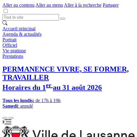
Aller au contenu
Aller au menu
Aller à la recherche
Partager
Accueil principal
Agenda & actualités
Portrait
Officiel
Vie pratique
Prestations
PERMANENCE VIVRE, SE FORMER,
TRAVAILLER
er
Horaires du 1
au 31 août 2026
Tous les lundis:
de 17h à 19h
Samedi
: annulé