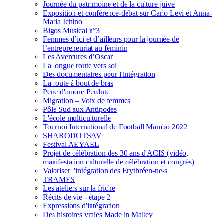
Journée du patrimoine et de la culture juive
Exposition et conférence-débat sur Carlo Levi et Anna-
Maria Ichino
Bigos Musical n°3
Femmes d’ici et d’ailleurs pour la journée de
l’entrepreneuriat au féminin
Les Aventures d’Oscar
La longue route vers soi
Des documentaires pour l'intégration
La route à bout de bras
Pene d'amore Perdute
Migration – Voix de femmes
Pôle Sud aux Antipodes
L'école multiculturelle
Tournoi International de Football Mambo 2022
SHARODOTSAV
Festival AEYAEL
Projet de célébration des 30 ans d'ACIS (vidéo,
manifestation culturelle de célébration et congrès)
Valoriser l'intégration des Erythréen-ne-s
TRAMES
Les ateliers sur la friche
Récits de vie - étape 2
Expressions d'intégration
Des histoires vraies Made in Malley