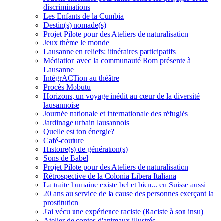
discriminations
Les Enfants de la Cumbia
Destin(s) nomade(s)
Projet Pilote pour des Ateliers de naturalisation
Jeux thème le monde
Lausanne en reliefs: itinéraires participatifs
Médiation avec la communauté Rom présente à
Lausanne
IntégrACTion au théâtre
Procès Mobutu
Horizons, un voyage inédit au cœur de la diversité
lausannoise
Journée nationale et internationale des réfugiés
Jardinage urbain lausannois
Quelle est ton énergie?
Café-couture
Histoire(s) de génération(s)
Sons de Babel
Projet Pilote pour des Ateliers de naturalisation
Rétrospective de la Colonia Libera Italiana
La traite humaine existe bel et bien... en Suisse aussi
20 ans au service de la cause des personnes exerçant la
prostitution
J'ai vécu une expérience raciste (Raciste à son insu)
Atelier de contes d'animaux illustrés