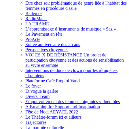
Etre chez soi: problématique de genre liée à l'habitat des
femmes en procédure d'asile
Bailemos
RadioMana
LA TRAME
L’apprentissage d’instruments de musique « Saz »
Le Pavement en fête
ProActe
Soirée anniversaire des 25 ans
Perspectives citoyennes
VOI·ES·X DE RÉSISTANCE Un projet de
participation citoyenne et des actions de sensibilisation
au vivre ensemble
Interventions de duos de clown pour les réfugié∙e∙s
ukrainiens
Plateforme Café Emploi Vaud
Le foyer
Et vogue la galère
Diversi'Team
Empouvoirement des femmes migrantes vulnérables
A Breathing for Support and Imagination
Fête de Noël AEYAEL 2022
Le Théâtre-forum ici et ailleurs
Trajectoires
La marmite culturelle