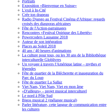
Portraits
Exposition «Bienvenue en Suisse»
L'exil à In-Cité
Crée ton drapeau
Radio Django au Festival Cinéma d'Afrique: regards
croisés des diasporas africaines
Fête de l'Action-parrainages
Rencontres «Festival Onirique des Libertés»
Powercoders Lausanne 2018
Auteur de son intégration
Places au Soleil 2018
40 ans / 40 heures d'animations
La culture pour tous, ou les 30 ans de la Bibliothèque
interculturelle Globlivres
Un voyage à travers l'Amérique latine – mythes et
légendes
Fête de quartier de la Blécherette et inauguration du
Parc du Loup
Fête de quartier La Sallaz
Viet Nam, Viet Nam, Viet en mon âme
«D'ailleurs» – projet musical interculturel
Le nord à Pôle Sud
Bigos musical 2 (mélange musical)
Parler littérature, cette langue de communication entre
les cultures