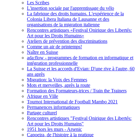
Les Scribes
L'insertion sociale par l'apprentissage du vélo
La fabrique des droits humains. L'expérience de la
Colonia Libera Italiana de Lausanne et des
organisations de la migration italienne
Rencontres artistiques «Festival Onirique des Libertés:
Art pour les Droits Humains»
Ateliers de prévention des discriminations
Comme un air de printemps!
Naître en Suisse
ada:flow - programmes de formation en informatique et
intégration professionnelle
La Suisse et les accords d'Evian: D'une rive à l'autre, 60
ans après
Migration: la Voix des Femmes
Mots et merveilles, après la route
Formation des Formateurs-trices / Train the Trainers
Afrique en Ville
Tournoi International de Football Mambo 2021
Permanences informatiques
Partage culturel
Rencontres artistiques "Festival Onirique des Libertés:
Art pour les Droits Humains"
1951 hors les murs - Arsenic
Capoeira, de l'histoire à la pratique