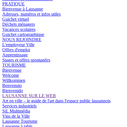
PRATIQUE
Bienvenue à Lausanne
Adresses, numéros et infos utiles
Guichet virtuel
Déchets ménagers
Vacances scolaires
Guichet cartographique
NOUS REJOINDRE
L'employeur Ville
Offres d'emploi
Apprentissage
Stages et offres spontanées
TOURISME
Bienvenue
Welcome
Willkommen
Benvenuto
Bienvenido
LAUSANNE SUR LE WEB
Art en ville – le guide de l'art dans l'espace public lausannois
Services industriels
SiL Multimédia
Vins de la Ville
Lausanne Tourisme
Lausanne à table