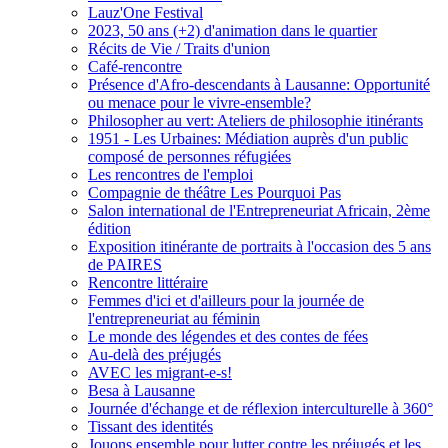
Lauz'One Festival
2023, 50 ans (+2) d'animation dans le quartier
Récits de Vie / Traits d'union
Café-rencontre
Présence d'Afro-descendants à Lausanne: Opportunité
ou menace pour le vivre-ensemble?
Philosopher au vert: Ateliers de philosophie itinérants
1951 - Les Urbaines: Médiation auprès d'un public
composé de personnes réfugiées
Les rencontres de l'emploi
Compagnie de théâtre Les Pourquoi Pas
Salon international de l'Entrepreneuriat Africain, 2ème
édition
Exposition itinérante de portraits à l'occasion des 5 ans
de PAIRES
Rencontre littéraire
Femmes d'ici et d'ailleurs pour la journée de
l'entrepreneuriat au féminin
Le monde des légendes et des contes de fées
Au-delà des préjugés
AVEC les migrant-e-s!
Besa à Lausanne
Journée d'échange et de réflexion interculturelle à 360°
Tissant des identités
Jouons ensemble pour lutter contre les préjugés et les