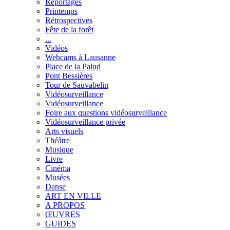
Reportages
Printemps
Rétrospectives
Fête de la forêt
...
Vidéos
Webcams à Lausanne
Place de la Palud
Pont Bessières
Tour de Sauvabelin
Vidéosurveillance
Vidéosurveillance
Foire aux questions vidéosurveillance
Vidéosurveillance privée
Arts visuels
Théâtre
Musique
Livre
Cinéma
Musées
Danse
ART EN VILLE
A PROPOS
ŒUVRES
GUIDES