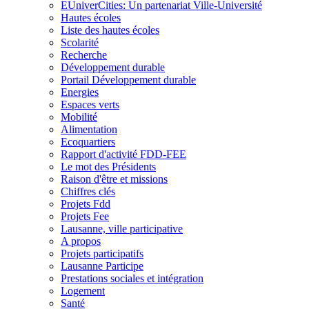
EUniverCities: Un partenariat Ville-Université
Hautes écoles
Liste des hautes écoles
Scolarité
Recherche
Développement durable
Portail Développement durable
Energies
Espaces verts
Mobilité
Alimentation
Ecoquartiers
Rapport d'activité FDD-FEE
Le mot des Présidents
Raison d'être et missions
Chiffres clés
Projets Fdd
Projets Fee
Lausanne, ville participative
A propos
Projets participatifs
Lausanne Participe
Prestations sociales et intégration
Logement
Santé