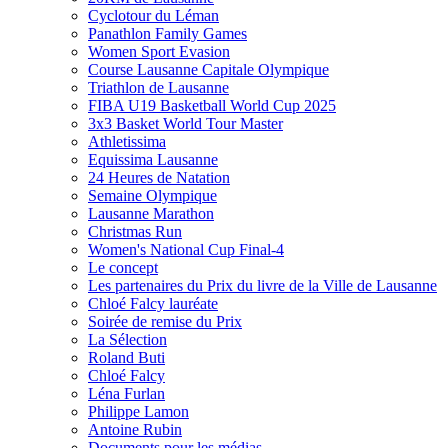
Cyclotour du Léman
Panathlon Family Games
Women Sport Evasion
Course Lausanne Capitale Olympique
Triathlon de Lausanne
FIBA U19 Basketball World Cup 2025
3x3 Basket World Tour Master
Athletissima
Equissima Lausanne
24 Heures de Natation
Semaine Olympique
Lausanne Marathon
Christmas Run
Women's National Cup Final-4
Le concept
Les partenaires du Prix du livre de la Ville de Lausanne
Chloé Falcy lauréate
Soirée de remise du Prix
La Sélection
Roland Buti
Chloé Falcy
Léna Furlan
Philippe Lamon
Antoine Rubin
Documents pour les médias