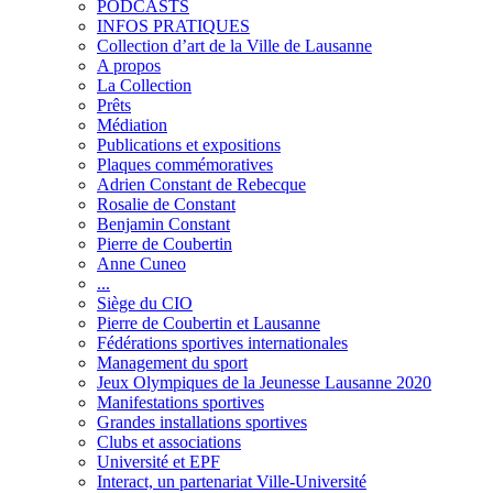
PODCASTS
INFOS PRATIQUES
Collection d’art de la Ville de Lausanne
A propos
La Collection
Prêts
Médiation
Publications et expositions
Plaques commémoratives
Adrien Constant de Rebecque
Rosalie de Constant
Benjamin Constant
Pierre de Coubertin
Anne Cuneo
...
Siège du CIO
Pierre de Coubertin et Lausanne
Fédérations sportives internationales
Management du sport
Jeux Olympiques de la Jeunesse Lausanne 2020
Manifestations sportives
Grandes installations sportives
Clubs et associations
Université et EPF
Interact, un partenariat Ville-Université